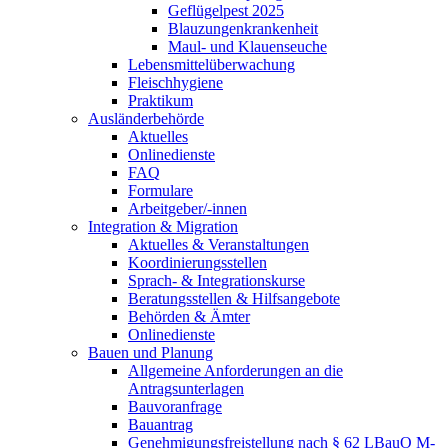
Geflügelpest 2025
Blauzungenkrankenheit
Maul- und Klauenseuche
Lebensmittelüberwachung
Fleischhygiene
Praktikum
Ausländerbehörde
Aktuelles
Onlinedienste
FAQ
Formulare
Arbeitgeber/-innen
Integration & Migration
Aktuelles & Veranstaltungen
Koordinierungsstellen
Sprach- & Integrationskurse
Beratungsstellen & Hilfsangebote
Behörden & Ämter
Onlinedienste
Bauen und Planung
Allgemeine Anforderungen an die
Antragsunterlagen
Bauvoranfrage
Bauantrag
Genehmigungsfreistellung nach § 62 LBauO M-