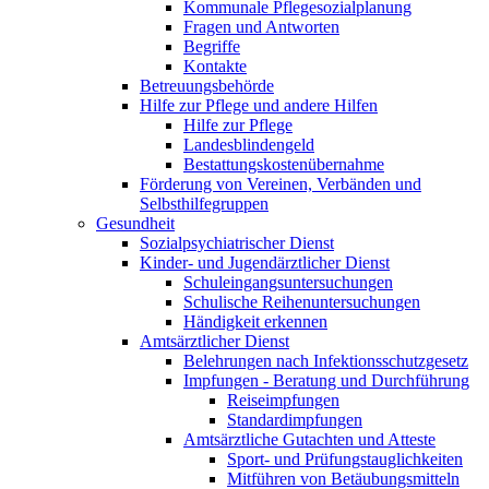
Kommunale Pflegesozialplanung
Fragen und Antworten
Begriffe
Kontakte
Betreuungsbehörde
Hilfe zur Pflege und andere Hilfen
Hilfe zur Pflege
Landesblindengeld
Bestattungskosten­übernahme
Förderung von Vereinen, Verbänden und
Selbsthilfegruppen
Gesundheit
Sozialpsychiatrischer Dienst
Kinder- und Jugendärztlicher Dienst
Schuleingangsuntersuchungen
Schulische Reihenuntersuchungen
Händigkeit erkennen
Amtsärztlicher Dienst
Belehrungen nach Infektionsschutzgesetz
Impfungen - Beratung und Durchführung
Reiseimpfungen
Standardimpfungen
Amtsärztliche Gutachten und Atteste
Sport- und Prüfungstauglichkeiten
Mitführen von Betäubungsmitteln