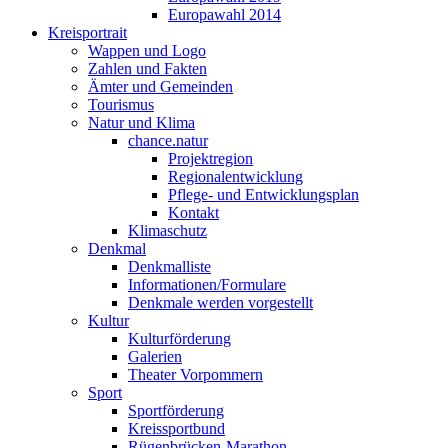
Europawahl 2014
Kreisportrait
Wappen und Logo
Zahlen und Fakten
Ämter und Gemeinden
Tourismus
Natur und Klima
chance.natur
Projektregion
Regionalentwicklung
Pflege- und Entwicklungsplan
Kontakt
Klimaschutz
Denkmal
Denkmalliste
Informationen/Formulare
Denkmale werden vorgestellt
Kultur
Kulturförderung
Galerien
Theater Vorpommern
Sport
Sportförderung
Kreissportbund
Rügenbrücken-Marathon