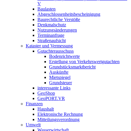
V
Baulasten
Abgeschlossenheits­bescheinigung
Baurechtliche Verstöße
Denkmalschutz
Nutzungsänderungen
Terminanfrage
Straßenaufsicht
Kataster und Vermessung
Gutachterausschuss
Bodenrichtwerte
Erstellung von Verkehrswertgutachten
Grundstücksmarktbericht
Auskünfte
Mietspiegel
Grundsteuer
interessante Links
GeoShop
GeoPORT.VR
Finanzen
Haushalt
Elektronische Rechnung
Mitteilungsverordnung
Umwelt
Wasserwirtschaft