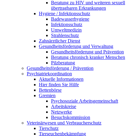
Beratung zu HIV und weiteren sexuell
übertragbaren Erkrankungen
Hygiene / Infektionsschutz
Badewasserhygiene
Infektionsschutz
Umweltmedizin
Strahlenschutz
Zahnärztlicher Dienst
Gesundheitsförderung und Verwaltung
Gesundheitsförderung und Prävention
Beratung chronisch kranker Menschen
Pilzberatung
Gesundheits­förderung / Prävention
Psychiatriekoordination
Aktuelle Informationen
Hier finden Sie Hilfe
Bettenbörse
Gremien
Psychosoziale Arbeits­gemeinschaft
Arbeitskreise
Netzwerke
Besuchskommission
Veterinärwesen und Verbraucherschutz
Tierschutz
Tierseuchenbekämpfung