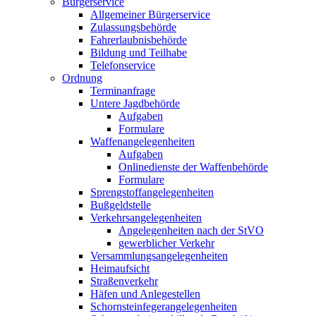
Bürgerservice
Allgemeiner Bürgerservice
Zulassungsbehörde
Fahrerlaubnisbehörde
Bildung und Teilhabe
Telefonservice
Ordnung
Terminanfrage
Untere Jagdbehörde
Aufgaben
Formulare
Waffenangelegenheiten
Aufgaben
Onlinedienste der Waffenbehörde
Formulare
Sprengstoff­angelegenheiten
Bußgeldstelle
Verkehrsangelegenheiten
Angelegenheiten nach der StVO
gewerblicher Verkehr
Versammlungs­angelegenheiten
Heimaufsicht
Straßenverkehr
Häfen und Anlegestellen
Schornsteinfeger­angelegenheiten