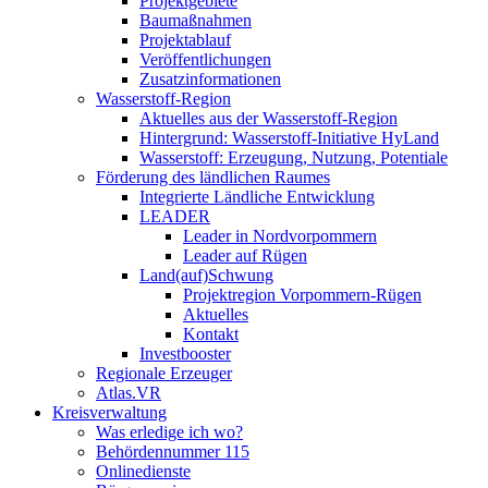
Projektgebiete
Baumaßnahmen
Projektablauf
Veröffentlichungen
Zusatzinformationen
Wasserstoff-Region
Aktuelles aus der Wasserstoff-Region
Hintergrund: Wasserstoff-Initiative HyLand
Wasserstoff: Erzeugung, Nutzung, Potentiale
Förderung des ländlichen Raumes
Integrierte Ländliche Entwicklung
LEADER
Leader in Nordvorpommern
Leader auf Rügen
Land(auf)Schwung
Projektregion Vorpommern-Rügen
Aktuelles
Kontakt
Investbooster
Regionale Erzeuger
Atlas.VR
Kreisverwaltung
Was erledige ich wo?
Behördennummer 115
Onlinedienste