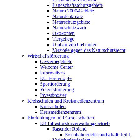
Landschaftsschutzgebiete
Natura 2000-Gebiete
Naturdenkmale
Naturschutzgebiete
Naturschutzwarte
Ökokonten
Tiergehege
Umbau von Gebäuden
Verstöße gegen das Naturschutzrecht
Wirtschaftsförderung
Gewerbegebiete
Welcome Center
Informatives
EU-Fördertöpfe
Sportförderung
Vereinsförderung
Investbooster
Kreisschulen und Kreismedienzentrum
Kreisschulen
Kreismedienzentrum
Einrichtungen und Gesellschaften
EB Infrastruktur­verwaltungsbetrieb
Rasender Roland
Eisenbahnerlebis­landschaft Teil 1