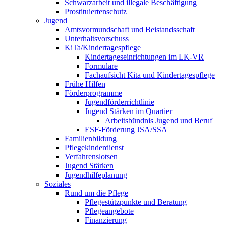
Schwarzarbeit und illegale Beschäftigung
Prostituiertenschutz
Jugend
Amtsvormundschaft und Beistandsschaft
Unterhaltsvorschuss
KiTa/Kindertagespflege
Kindertages­einrichtungen im LK-VR
Formulare
Fachaufsicht Kita und Kindertagespflege
Frühe Hilfen
Förderprogramme
Jugendförderrichtlinie
Jugend Stärken im Quartier
Arbeitsbündnis Jugend und Beruf
ESF-Förderung JSA/SSA
Familienbildung
Pflegekinderdienst
Verfahrenslotsen
Jugend Stärken
Jugendhilfeplanung
Soziales
Rund um die Pflege
Pflegestützpunkte und Beratung
Pflegeangebote
Finanzierung