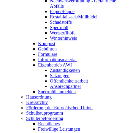
Nachweisverordnung - Gefährliche
Abfälle
Papier/Pappe
Restabfallsack/Müllbüdel
Schadstoffe
Sperrmüll
Wertstoffhöfe
Winterhinweis
Kompost
Gebühren
Formulare
Informationsmaterial
Eigenbetrieb AWI
Zuständigkeiten
Satzungen
Öffentlichkeitsarbeit
Ansprechpartner
Sperrmüll anmelden
Hausordnung
Kreisarchiv
Förderung der Europäischen Union
Schulbauprogramm
Schülerbeförderung
Rechtliches
Freiwillige Leistungen