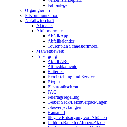
Verkehrslandeplatz
Fähranleger
Organigramm
E-Kommunikation
Abfallwirtschaft
Aktuelles
Abfuhrtermine
Abfall-App
Abfallkalender
Tourenplan Schadstoffmobil
Malwettbewerb
Entsorgung
Abfall ABC
Altmedikamente
Batterien
Bereitstellung und Service
Biogut
Elektronikschrott
FAQ
Feiertagsregelung
Gelber Sack/Leichtverpackungen
Glasverpackungen
Hausmüll
Illegale Entsorgung von Abfällen
Lithium-Batterien/-Ionen-Akkus