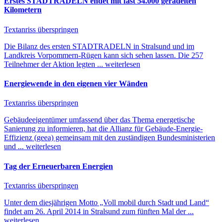
Erstes STADTRADELN endet mit fast 54.000 geradelten
Kilometern
Textanriss überspringen
Die Bilanz des ersten STADTRADELN in Stralsund und im
Landkreis Vorpommern-Rügen kann sich sehen lassen. Die 257
Teilnehmer der Aktion legten ...
weiterlesen
Energiewende in den eigenen vier Wänden
Textanriss überspringen
Gebäudeeigentümer umfassend über das Thema energetische
Sanierung zu informieren, hat die Allianz für Gebäude-Energie-
Effizienz (geea) gemeinsam mit den zuständigen Bundesministerien
und ...
weiterlesen
Tag der Erneuerbaren Energien
Textanriss überspringen
Unter dem diesjährigen Motto „Voll mobil durch Stadt und Land“
findet am 26. April 2014 in Stralsund zum fünften Mal der ...
weiterlesen