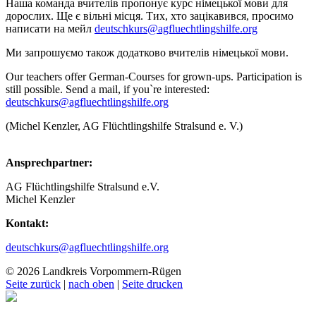
Наша команда вчителів пропонує курс німецької мови для
дорослих. Ще є вільні місця. Тих, хто зацікавився, просимо
написати на мейл
deutschkurs@agfluechtlingshilfe.org
Ми запрошуємо також додатково вчителів німецької мови.
Our teachers offer German-Courses for grown-ups. Participation is
still possible. Send a mail, if you`re interested:
deutschkurs@agfluechtlingshilfe.org
(Michel Kenzler, AG Flüchtlingshilfe Stralsund e. V.)
Ansprechpartner:
AG Flüchtlingshilfe Stralsund e.V.
Michel Kenzler
Kontakt:
deutschkurs@agfluechtlingshilfe.org
© 2026 Landkreis Vorpommern-Rügen
Seite zurück
|
nach oben
|
Seite drucken