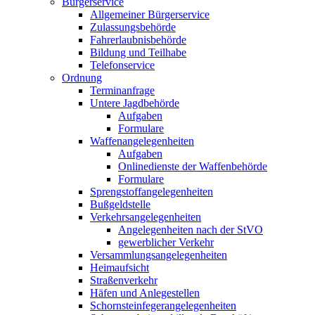
Bürgerservice
Allgemeiner Bürgerservice
Zulassungsbehörde
Fahrerlaubnisbehörde
Bildung und Teilhabe
Telefonservice
Ordnung
Terminanfrage
Untere Jagdbehörde
Aufgaben
Formulare
Waffenangelegenheiten
Aufgaben
Onlinedienste der Waffenbehörde
Formulare
Sprengstoff­angelegenheiten
Bußgeldstelle
Verkehrsangelegenheiten
Angelegenheiten nach der StVO
gewerblicher Verkehr
Versammlungs­angelegenheiten
Heimaufsicht
Straßenverkehr
Häfen und Anlegestellen
Schornsteinfeger­angelegenheiten