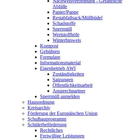
Nachweisverordnung - Gefährliche
Abfälle
Papier/Pappe
Restabfallsack/Müllbüdel
Schadstoffe
Sperrmüll
Wertstoffhöfe
Winterhinweis
Kompost
Gebühren
Formulare
Informationsmaterial
Eigenbetrieb AWI
Zuständigkeiten
Satzungen
Öffentlichkeitsarbeit
Ansprechpartner
Sperrmüll anmelden
Hausordnung
Kreisarchiv
Förderung der Europäischen Union
Schulbauprogramm
Schülerbeförderung
Rechtliches
Freiwillige Leistungen