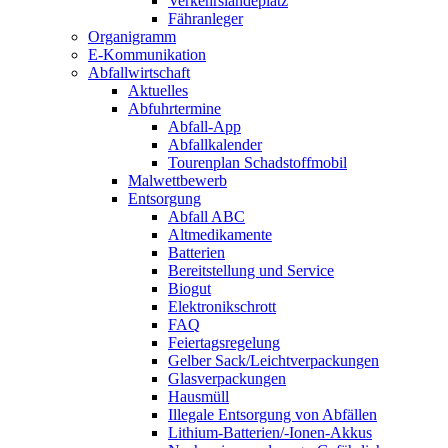
Verkehrslandeplatz
Fähranleger
Organigramm
E-Kommunikation
Abfallwirtschaft
Aktuelles
Abfuhrtermine
Abfall-App
Abfallkalender
Tourenplan Schadstoffmobil
Malwettbewerb
Entsorgung
Abfall ABC
Altmedikamente
Batterien
Bereitstellung und Service
Biogut
Elektronikschrott
FAQ
Feiertagsregelung
Gelber Sack/Leichtverpackungen
Glasverpackungen
Hausmüll
Illegale Entsorgung von Abfällen
Lithium-Batterien/-Ionen-Akkus