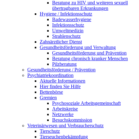
Beratung zu HIV und weiteren sexuell
übertragbaren Erkrankungen
Hygiene / Infektionsschutz
Badewasserhygiene
Infektionsschutz
Umweltmedizin
Strahlenschutz
Zahnärztlicher Dienst
Gesundheitsförderung und Verwaltung
Gesundheitsförderung und Prävention
Beratung chronisch kranker Menschen
Pilzberatung
Gesundheits­förderung / Prävention
Psychiatriekoordination
Aktuelle Informationen
Hier finden Sie Hilfe
Bettenbörse
Gremien
Psychosoziale Arbeits­gemeinschaft
Arbeitskreise
Netzwerke
Besuchskommission
Veterinärwesen und Verbraucherschutz
Tierschutz
Tierseuchenbekämpfung