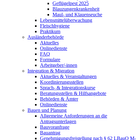
Geflügelpest 2025
Blauzungenkrankenheit
Maul- und Klauenseuche
Lebensmittelüberwachung
Fleischhygiene
Praktikum
Ausländerbehörde
Aktuelles
Onlinedienste
FAQ
Formulare
Arbeitgeber/-innen
Integration & Migration
Aktuelles & Veranstaltungen
Koordinierungsstellen
Sprach- & Integrationskurse
Beratungsstellen & Hilfsangebote
Behörden & Ämter
Onlinedienste
Bauen und Planung
Allgemeine Anforderungen an die
Antragsunterlagen
Bauvoranfrage
Bauantrag
Genehmigungsfreistellung nach § 62 LBauO M-