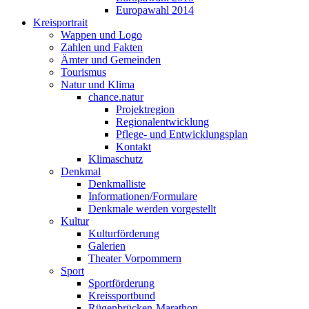
Europawahl 2014
Kreisportrait
Wappen und Logo
Zahlen und Fakten
Ämter und Gemeinden
Tourismus
Natur und Klima
chance.natur
Projektregion
Regionalentwicklung
Pflege- und Entwicklungsplan
Kontakt
Klimaschutz
Denkmal
Denkmalliste
Informationen/Formulare
Denkmale werden vorgestellt
Kultur
Kulturförderung
Galerien
Theater Vorpommern
Sport
Sportförderung
Kreissportbund
Rügenbrücken-Marathon