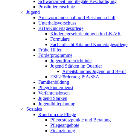
Schwarzarbeit und illegale Beschäftigung
Prostituiertenschutz
Jugend
Amtsvormundschaft und Beistandsschaft
Unterhaltsvorschuss
KiTa/Kindertagespflege
Kindertages­einrichtungen im LK-VR
Formulare
Fachaufsicht Kita und Kindertagespflege
Frühe Hilfen
Förderprogramme
Jugendförderrichtlinie
Jugend Stärken im Quartier
Arbeitsbündnis Jugend und Beruf
ESF-Förderung JSA/SSA
Familienbildung
Pflegekinderdienst
Verfahrenslotsen
Jugend Stärken
Jugendhilfeplanung
Soziales
Rund um die Pflege
Pflegestützpunkte und Beratung
Pflegeangebote
Finanzierung