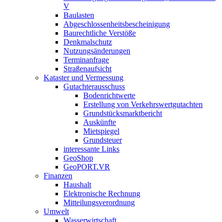
V
Baulasten
Abgeschlossenheits­bescheinigung
Baurechtliche Verstöße
Denkmalschutz
Nutzungsänderungen
Terminanfrage
Straßenaufsicht
Kataster und Vermessung
Gutachterausschuss
Bodenrichtwerte
Erstellung von Verkehrswertgutachten
Grundstücksmarktbericht
Auskünfte
Mietspiegel
Grundsteuer
interessante Links
GeoShop
GeoPORT.VR
Finanzen
Haushalt
Elektronische Rechnung
Mitteilungsverordnung
Umwelt
Wasserwirtschaft