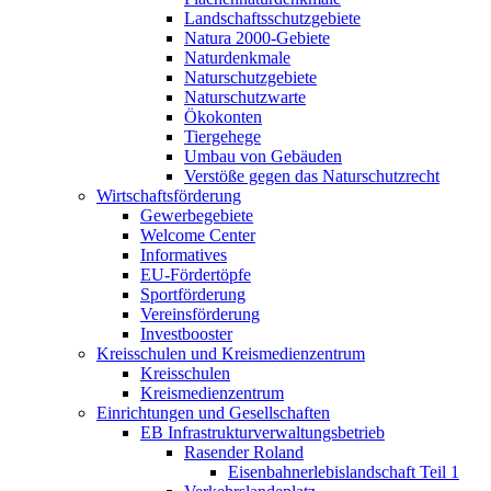
Landschaftsschutzgebiete
Natura 2000-Gebiete
Naturdenkmale
Naturschutzgebiete
Naturschutzwarte
Ökokonten
Tiergehege
Umbau von Gebäuden
Verstöße gegen das Naturschutzrecht
Wirtschaftsförderung
Gewerbegebiete
Welcome Center
Informatives
EU-Fördertöpfe
Sportförderung
Vereinsförderung
Investbooster
Kreisschulen und Kreismedienzentrum
Kreisschulen
Kreismedienzentrum
Einrichtungen und Gesellschaften
EB Infrastruktur­verwaltungsbetrieb
Rasender Roland
Eisenbahnerlebis­landschaft Teil 1