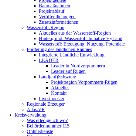
Projektgebiete
Baumaßnahmen
Projektablauf
Veröffentlichungen
Zusatzinformationen
Wasserstoff-Region
Aktuelles aus der Wasserstoff-Region
Hintergrund: Wasserstoff-Initiative HyLand
Wasserstoff: Erzeugung, Nutzung, Potentiale
Förderung des ländlichen Raumes
Integrierte Ländliche Entwicklung
LEADER
Leader in Nordvorpommern
Leader auf Rügen
Land(auf)Schwung
Projektregion Vorpommern-Rügen
Aktuelles
Kontakt
Investbooster
Regionale Erzeuger
Atlas.VR
Kreisverwaltung
Was erledige ich wo?
Behördennummer 115
Onlinedienste