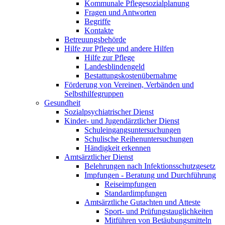
Kommunale Pflegesozialplanung
Fragen und Antworten
Begriffe
Kontakte
Betreuungsbehörde
Hilfe zur Pflege und andere Hilfen
Hilfe zur Pflege
Landesblindengeld
Bestattungskosten­übernahme
Förderung von Vereinen, Verbänden und
Selbsthilfegruppen
Gesundheit
Sozialpsychiatrischer Dienst
Kinder- und Jugendärztlicher Dienst
Schuleingangsuntersuchungen
Schulische Reihenuntersuchungen
Händigkeit erkennen
Amtsärztlicher Dienst
Belehrungen nach Infektionsschutzgesetz
Impfungen - Beratung und Durchführung
Reiseimpfungen
Standardimpfungen
Amtsärztliche Gutachten und Atteste
Sport- und Prüfungstauglichkeiten
Mitführen von Betäubungsmitteln