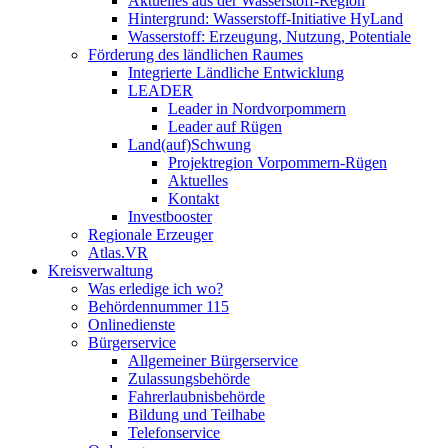
Aktuelles aus der Wasserstoff-Region
Hintergrund: Wasserstoff-Initiative HyLand
Wasserstoff: Erzeugung, Nutzung, Potentiale
Förderung des ländlichen Raumes
Integrierte Ländliche Entwicklung
LEADER
Leader in Nordvorpommern
Leader auf Rügen
Land(auf)Schwung
Projektregion Vorpommern-Rügen
Aktuelles
Kontakt
Investbooster
Regionale Erzeuger
Atlas.VR
Kreisverwaltung
Was erledige ich wo?
Behördennummer 115
Onlinedienste
Bürgerservice
Allgemeiner Bürgerservice
Zulassungsbehörde
Fahrerlaubnisbehörde
Bildung und Teilhabe
Telefonservice