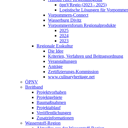
öpnVRegio (2023 - 2025)
Logistische Lösungen­ für Vorpommer
Vorpommern-Connect
Wasserburg Divitz
Vorpommernforum Regionalprodukte
2025
2024
2023
Regionale Esskultur
Die Idee
Kriterien, Verfahren und Beitragsordnung
Veranstaltungen
Anträge
Zertifizierungs-Kommission
www.culinaryheritage.net
ÖPNV
Breitband
Projektvorhaben
Projektgebiete
Baumaßnahmen
Projektablauf
Veröffentlichungen
Zusatzinformationen
Wasserstoff-Region