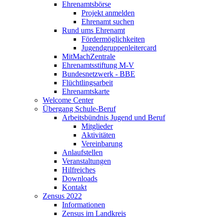
Ehrenamtsbörse
Projekt anmelden
Ehrenamt suchen
Rund ums Ehrenamt
Fördermöglichkeiten
Jugendgruppenleitercard
MitMachZentrale
Ehrenamtsstiftung M-V
Bundesnetzwerk - BBE
Flüchtlingsarbeit
Ehrenamtskarte
Welcome Center
Übergang Schule-Beruf
Arbeitsbündnis Jugend und Beruf
Mitglieder
Aktivitäten
Vereinbarung
Anlaufstellen
Veranstaltungen
Hilfreiches
Downloads
Kontakt
Zensus 2022
Informationen
Zensus im Landkreis