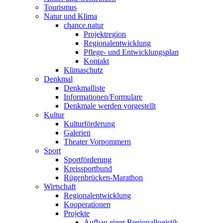
Tourismus
Natur und Klima
chance.natur
Projektregion
Regionalentwicklung
Pflege- und Entwicklungsplan
Kontakt
Klimaschutz
Denkmal
Denkmalliste
Informationen/Formulare
Denkmale werden vorgestellt
Kultur
Kulturförderung
Galerien
Theater Vorpommern
Sport
Sportförderung
Kreissportbund
Rügenbrücken-Marathon
Wirtschaft
Regionalentwicklung
Kooperationen
Projekte
Aufbau einer Regionallogistik