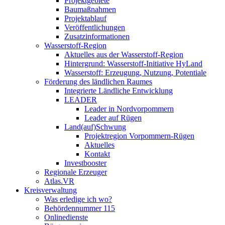
Projektgebiete
Baumaßnahmen
Projektablauf
Veröffentlichungen
Zusatzinformationen
Wasserstoff-Region
Aktuelles aus der Wasserstoff-Region
Hintergrund: Wasserstoff-Initiative HyLand
Wasserstoff: Erzeugung, Nutzung, Potentiale
Förderung des ländlichen Raumes
Integrierte Ländliche Entwicklung
LEADER
Leader in Nordvorpommern
Leader auf Rügen
Land(auf)Schwung
Projektregion Vorpommern-Rügen
Aktuelles
Kontakt
Investbooster
Regionale Erzeuger
Atlas.VR
Kreisverwaltung
Was erledige ich wo?
Behördennummer 115
Onlinedienste