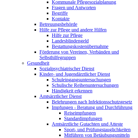
Kommunale Pflegesozialplanung
Fragen und Antworten
Begriffe
Kontakte
Betreuungsbehörde
Hilfe zur Pflege und andere Hilfen
Hilfe zur Pflege
Landesblindengeld
Bestattungskosten­übernahme
Förderung von Vereinen, Verbänden und
Selbsthilfegruppen
Gesundheit
Sozialpsychiatrischer Dienst
Kinder- und Jugendärztlicher Dienst
Schuleingangsuntersuchungen
Schulische Reihenuntersuchungen
Händigkeit erkennen
Amtsärztlicher Dienst
Belehrungen nach Infektionsschutzgesetz
Impfungen - Beratung und Durchführung
Reiseimpfungen
Standardimpfungen
Amtsärztliche Gutachten und Atteste
Sport- und Prüfungstauglichkeiten
Mitführen von Betäubungsmitteln