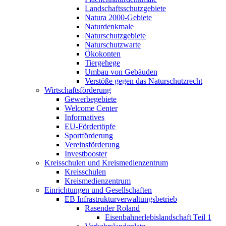
Landschaftsschutzgebiete
Natura 2000-Gebiete
Naturdenkmale
Naturschutzgebiete
Naturschutzwarte
Ökokonten
Tiergehege
Umbau von Gebäuden
Verstöße gegen das Naturschutzrecht
Wirtschaftsförderung
Gewerbegebiete
Welcome Center
Informatives
EU-Fördertöpfe
Sportförderung
Vereinsförderung
Investbooster
Kreisschulen und Kreismedienzentrum
Kreisschulen
Kreismedienzentrum
Einrichtungen und Gesellschaften
EB Infrastruktur­verwaltungsbetrieb
Rasender Roland
Eisenbahnerlebis­landschaft Teil 1