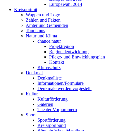
Europawahl 2014
Kreisportrait
Wappen und Logo
Zahlen und Fakten
Ämter und Gemeinden
Tourismus
Natur und Klima
chance.natur
Projektregion
Regionalentwicklung
Pflege- und Entwicklungsplan
Kontakt
Klimaschutz
Denkmal
Denkmalliste
Informationen/Formulare
Denkmale werden vorgestellt
Kultur
Kulturförderung
Galerien
Theater Vorpommern
Sport
Sportförderung
Kreissportbund
Rügenbrücken-Marathon