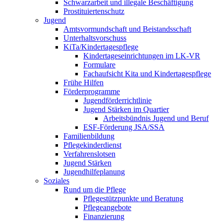
Schwarzarbeit und illegale Beschäftigung
Prostituiertenschutz
Jugend
Amtsvormundschaft und Beistandsschaft
Unterhaltsvorschuss
KiTa/Kindertagespflege
Kindertages­einrichtungen im LK-VR
Formulare
Fachaufsicht Kita und Kindertagespflege
Frühe Hilfen
Förderprogramme
Jugendförderrichtlinie
Jugend Stärken im Quartier
Arbeitsbündnis Jugend und Beruf
ESF-Förderung JSA/SSA
Familienbildung
Pflegekinderdienst
Verfahrenslotsen
Jugend Stärken
Jugendhilfeplanung
Soziales
Rund um die Pflege
Pflegestützpunkte und Beratung
Pflegeangebote
Finanzierung