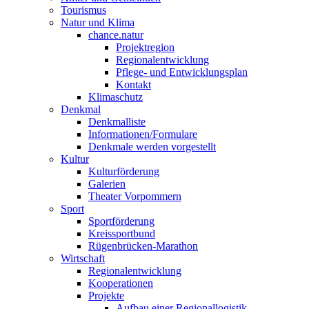
Tourismus
Natur und Klima
chance.natur
Projektregion
Regionalentwicklung
Pflege- und Entwicklungsplan
Kontakt
Klimaschutz
Denkmal
Denkmalliste
Informationen/Formulare
Denkmale werden vorgestellt
Kultur
Kulturförderung
Galerien
Theater Vorpommern
Sport
Sportförderung
Kreissportbund
Rügenbrücken-Marathon
Wirtschaft
Regionalentwicklung
Kooperationen
Projekte
Aufbau einer Regionallogistik