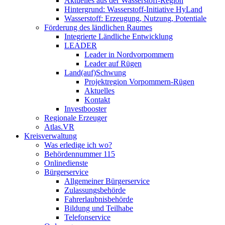
Aktuelles aus der Wasserstoff-Region
Hintergrund: Wasserstoff-Initiative HyLand
Wasserstoff: Erzeugung, Nutzung, Potentiale
Förderung des ländlichen Raumes
Integrierte Ländliche Entwicklung
LEADER
Leader in Nordvorpommern
Leader auf Rügen
Land(auf)Schwung
Projektregion Vorpommern-Rügen
Aktuelles
Kontakt
Investbooster
Regionale Erzeuger
Atlas.VR
Kreisverwaltung
Was erledige ich wo?
Behördennummer 115
Onlinedienste
Bürgerservice
Allgemeiner Bürgerservice
Zulassungsbehörde
Fahrerlaubnisbehörde
Bildung und Teilhabe
Telefonservice