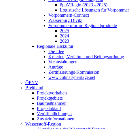
öpnVRegio (2023 - 2025)
Logistische Lösungen­ für Vorpommer
Vorpommern-Connect
Wasserburg Divitz
Vorpommernforum Regionalprodukte
2025
2024
2023
Regionale Esskultur
Die Idee
Kriterien, Verfahren und Beitragsordnung
Veranstaltungen
Anträge
Zertifizierungs-Kommission
www.culinaryheritage.net
ÖPNV
Breitband
Projektvorhaben
Projektgebiete
Baumaßnahmen
Projektablauf
Veröffentlichungen
Zusatzinformationen
Wasserstoff-Region