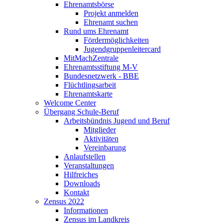
Ehrenamtsbörse
Projekt anmelden
Ehrenamt suchen
Rund ums Ehrenamt
Fördermöglichkeiten
Jugendgruppenleitercard
MitMachZentrale
Ehrenamtsstiftung M-V
Bundesnetzwerk - BBE
Flüchtlingsarbeit
Ehrenamtskarte
Welcome Center
Übergang Schule-Beruf
Arbeitsbündnis Jugend und Beruf
Mitglieder
Aktivitäten
Vereinbarung
Anlaufstellen
Veranstaltungen
Hilfreiches
Downloads
Kontakt
Zensus 2022
Informationen
Zensus im Landkreis