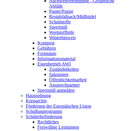
Nachweisverordnung - Gefährliche
Abfälle
Papier/Pappe
Restabfallsack/Müllbüdel
Schadstoffe
Sperrmüll
Wertstoffhöfe
Winterhinweis
Kompost
Gebühren
Formulare
Informationsmaterial
Eigenbetrieb AWI
Zuständigkeiten
Satzungen
Öffentlichkeitsarbeit
Ansprechpartner
Sperrmüll anmelden
Hausordnung
Kreisarchiv
Förderung der Europäischen Union
Schulbauprogramm
Schülerbeförderung
Rechtliches
Freiwillige Leistungen