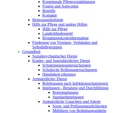
Kommunale Pflegesozialplanung
Fragen und Antworten
Begriffe
Kontakte
Betreuungsbehörde
Hilfe zur Pflege und andere Hilfen
Hilfe zur Pflege
Landesblindengeld
Bestattungskosten­übernahme
Förderung von Vereinen, Verbänden und
Selbsthilfegruppen
Gesundheit
Sozialpsychiatrischer Dienst
Kinder- und Jugendärztlicher Dienst
Schuleingangsuntersuchungen
Schulische Reihenuntersuchungen
Händigkeit erkennen
Amtsärztlicher Dienst
Belehrungen nach Infektionsschutzgesetz
Impfungen - Beratung und Durchführung
Reiseimpfungen
Standardimpfungen
Amtsärztliche Gutachten und Atteste
Sport- und Prüfungstauglichkeiten
Mitführen von Betäubungsmitteln