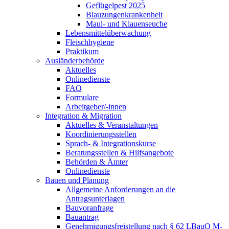
Geflügelpest 2025
Blauzungenkrankenheit
Maul- und Klauenseuche
Lebensmittelüberwachung
Fleischhygiene
Praktikum
Ausländerbehörde
Aktuelles
Onlinedienste
FAQ
Formulare
Arbeitgeber/-innen
Integration & Migration
Aktuelles & Veranstaltungen
Koordinierungsstellen
Sprach- & Integrationskurse
Beratungsstellen & Hilfsangebote
Behörden & Ämter
Onlinedienste
Bauen und Planung
Allgemeine Anforderungen an die
Antragsunterlagen
Bauvoranfrage
Bauantrag
Genehmigungsfreistellung nach § 62 LBauO M-