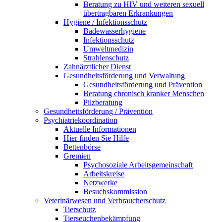
Beratung zu HIV und weiteren sexuell
übertragbaren Erkrankungen
Hygiene / Infektionsschutz
Badewasserhygiene
Infektionsschutz
Umweltmedizin
Strahlenschutz
Zahnärztlicher Dienst
Gesundheitsförderung und Verwaltung
Gesundheitsförderung und Prävention
Beratung chronisch kranker Menschen
Pilzberatung
Gesundheits­förderung / Prävention
Psychiatriekoordination
Aktuelle Informationen
Hier finden Sie Hilfe
Bettenbörse
Gremien
Psychosoziale Arbeits­gemeinschaft
Arbeitskreise
Netzwerke
Besuchskommission
Veterinärwesen und Verbraucherschutz
Tierschutz
Tierseuchenbekämpfung