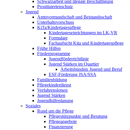
Schwarzarbeit und illegale Beschäftigung
Prostituiertenschutz
Jugend
Amtsvormundschaft und Beistandsschaft
Unterhaltsvorschuss
KiTa/Kindertagespflege
Kindertages­einrichtungen im LK-VR
Formulare
Fachaufsicht Kita und Kindertagespflege
Frühe Hilfen
Förderprogramme
Jugendförderrichtlinie
Jugend Stärken im Quartier
Arbeitsbündnis Jugend und Beruf
ESF-Förderung JSA/SSA
Familienbildung
Pflegekinderdienst
Verfahrenslotsen
Jugend Stärken
Jugendhilfeplanung
Soziales
Rund um die Pflege
Pflegestützpunkte und Beratung
Pflegeangebote
Finanzierung