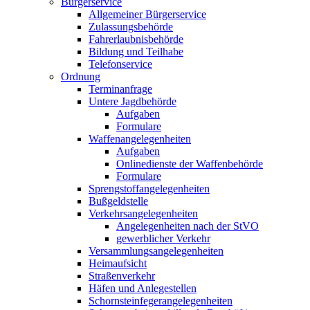
Bürgerservice
Allgemeiner Bürgerservice
Zulassungsbehörde
Fahrerlaubnisbehörde
Bildung und Teilhabe
Telefonservice
Ordnung
Terminanfrage
Untere Jagdbehörde
Aufgaben
Formulare
Waffenangelegenheiten
Aufgaben
Onlinedienste der Waffenbehörde
Formulare
Sprengstoff­angelegenheiten
Bußgeldstelle
Verkehrsangelegenheiten
Angelegenheiten nach der StVO
gewerblicher Verkehr
Versammlungs­angelegenheiten
Heimaufsicht
Straßenverkehr
Häfen und Anlegestellen
Schornsteinfeger­angelegenheiten