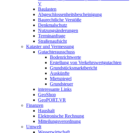
V
Baulasten
Abgeschlossenheits­bescheinigung
Baurechtliche Verstöße
Denkmalschutz
Nutzungsänderungen
Terminanfrage
Straßenaufsicht
Kataster und Vermessung
Gutachterausschuss
Bodenrichtwerte
Erstellung von Verkehrswertgutachten
Grundstücksmarktbericht
Auskünfte
Mietspiegel
Grundsteuer
interessante Links
GeoShop
GeoPORT.VR
Finanzen
Haushalt
Elektronische Rechnung
Mitteilungsverordnung
Umwelt
Wasserwirtschaft