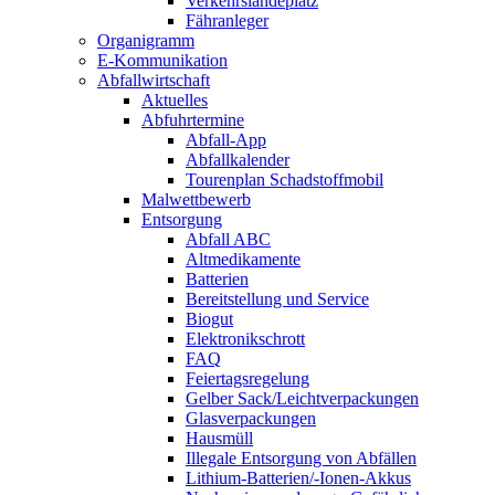
Verkehrslandeplatz
Fähranleger
Organigramm
E-Kommunikation
Abfallwirtschaft
Aktuelles
Abfuhrtermine
Abfall-App
Abfallkalender
Tourenplan Schadstoffmobil
Malwettbewerb
Entsorgung
Abfall ABC
Altmedikamente
Batterien
Bereitstellung und Service
Biogut
Elektronikschrott
FAQ
Feiertagsregelung
Gelber Sack/Leichtverpackungen
Glasverpackungen
Hausmüll
Illegale Entsorgung von Abfällen
Lithium-Batterien/-Ionen-Akkus