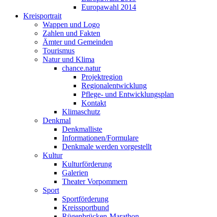
Europawahl 2014
Kreisportrait
Wappen und Logo
Zahlen und Fakten
Ämter und Gemeinden
Tourismus
Natur und Klima
chance.natur
Projektregion
Regionalentwicklung
Pflege- und Entwicklungsplan
Kontakt
Klimaschutz
Denkmal
Denkmalliste
Informationen/Formulare
Denkmale werden vorgestellt
Kultur
Kulturförderung
Galerien
Theater Vorpommern
Sport
Sportförderung
Kreissportbund
Rügenbrücken-Marathon