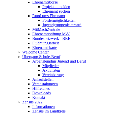
Ehrenamtsbörse
Projekt anmelden
Ehrenamt suchen
Rund ums Ehrenamt
Fördermöglichkeiten
Jugendgruppenleitercard
MitMachZentrale
Ehrenamtsstiftung M-V
Bundesnetzwerk - BBE
Flüchtlingsarbeit
Ehrenamtskarte
Welcome Center
Übergang Schule-Beruf
Arbeitsbündnis Jugend und Beruf
Mitglieder
Aktivitäten
Vereinbarung
Anlaufstellen
Veranstaltungen
Hilfreiches
Downloads
Kontakt
Zensus 2022
Informationen
Zensus im Landkreis