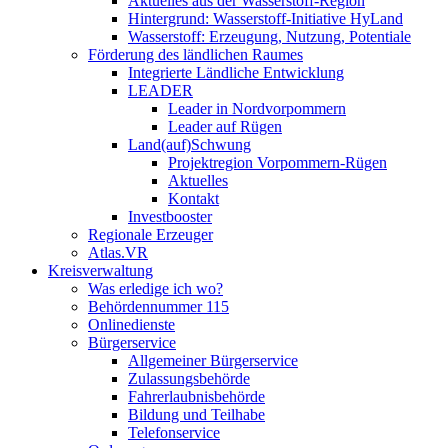
Aktuelles aus der Wasserstoff-Region
Hintergrund: Wasserstoff-Initiative HyLand
Wasserstoff: Erzeugung, Nutzung, Potentiale
Förderung des ländlichen Raumes
Integrierte Ländliche Entwicklung
LEADER
Leader in Nordvorpommern
Leader auf Rügen
Land(auf)Schwung
Projektregion Vorpommern-Rügen
Aktuelles
Kontakt
Investbooster
Regionale Erzeuger
Atlas.VR
Kreisverwaltung
Was erledige ich wo?
Behördennummer 115
Onlinedienste
Bürgerservice
Allgemeiner Bürgerservice
Zulassungsbehörde
Fahrerlaubnisbehörde
Bildung und Teilhabe
Telefonservice