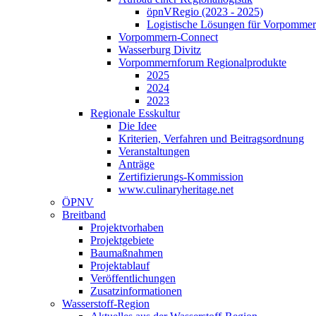
öpnVRegio (2023 - 2025)
Logistische Lösungen­ für Vorpommer
Vorpommern-Connect
Wasserburg Divitz
Vorpommernforum Regionalprodukte
2025
2024
2023
Regionale Esskultur
Die Idee
Kriterien, Verfahren und Beitragsordnung
Veranstaltungen
Anträge
Zertifizierungs-Kommission
www.culinaryheritage.net
ÖPNV
Breitband
Projektvorhaben
Projektgebiete
Baumaßnahmen
Projektablauf
Veröffentlichungen
Zusatzinformationen
Wasserstoff-Region