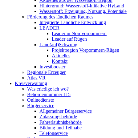
Aktuelles aus der Wasserstoff-Region
Hintergrund: Wasserstoff-Initiative HyLand
Wasserstoff: Erzeugung, Nutzung, Potentiale
Förderung des ländlichen Raumes
Integrierte Ländliche Entwicklung
LEADER
Leader in Nordvorpommern
Leader auf Rügen
Land(auf)Schwung
Projektregion Vorpommern-Rügen
Aktuelles
Kontakt
Investbooster
Regionale Erzeuger
Atlas.VR
Kreisverwaltung
Was erledige ich wo?
Behördennummer 115
Onlinedienste
Bürgerservice
Allgemeiner Bürgerservice
Zulassungsbehörde
Fahrerlaubnisbehörde
Bildung und Teilhabe
Telefonservice