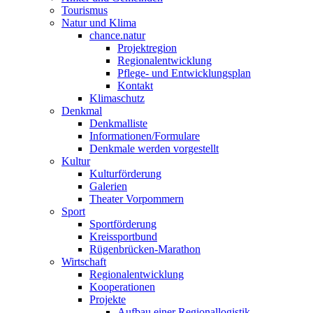
Tourismus
Natur und Klima
chance.natur
Projektregion
Regionalentwicklung
Pflege- und Entwicklungsplan
Kontakt
Klimaschutz
Denkmal
Denkmalliste
Informationen/Formulare
Denkmale werden vorgestellt
Kultur
Kulturförderung
Galerien
Theater Vorpommern
Sport
Sportförderung
Kreissportbund
Rügenbrücken-Marathon
Wirtschaft
Regionalentwicklung
Kooperationen
Projekte
Aufbau einer Regionallogistik