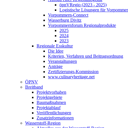
öpnVRegio (2023 - 2025)
Logistische Lösungen­ für Vorpommer
Vorpommern-Connect
Wasserburg Divitz
Vorpommernforum Regionalprodukte
2025
2024
2023
Regionale Esskultur
Die Idee
Kriterien, Verfahren und Beitragsordnung
Veranstaltungen
Anträge
Zertifizierungs-Kommission
www.culinaryheritage.net
ÖPNV
Breitband
Projektvorhaben
Projektgebiete
Baumaßnahmen
Projektablauf
Veröffentlichungen
Zusatzinformationen
Wasserstoff-Region