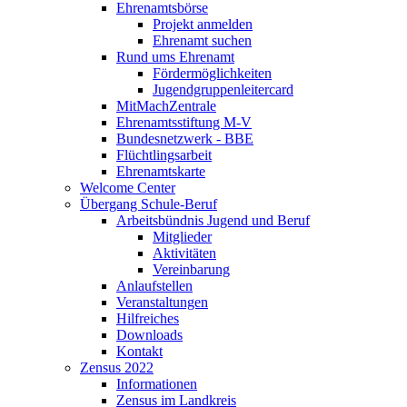
Ehrenamtsbörse
Projekt anmelden
Ehrenamt suchen
Rund ums Ehrenamt
Fördermöglichkeiten
Jugendgruppenleitercard
MitMachZentrale
Ehrenamtsstiftung M-V
Bundesnetzwerk - BBE
Flüchtlingsarbeit
Ehrenamtskarte
Welcome Center
Übergang Schule-Beruf
Arbeitsbündnis Jugend und Beruf
Mitglieder
Aktivitäten
Vereinbarung
Anlaufstellen
Veranstaltungen
Hilfreiches
Downloads
Kontakt
Zensus 2022
Informationen
Zensus im Landkreis