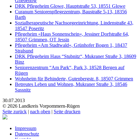
Griebenow
DRK Pflegeheim Glowe, Hauptstraße 53, 18551 Glowe
Curanum Seniorenpflegezentrum, Baustraße 5-13, 18356
Barth
Sozialherapeutische Nachsorgeeinrichtung, Lindenstraße 43,
18547 Poseritz
Pflegeheim «Haus Sonnenschein«, Jessiner Dorfstraße 64,
18507 Grimmen, OT Jessin
Pflegeheim «Am Stadtwald«, Grünhofer Bogen 1, 18437
Stralsund
DRK Pflegeheim Haus “Stubnitz“, Mukraner Straße 3, 18609
Binz
Seniorenzentrum “Am Park“, Park 3, 18528 Bergen auf
Rügen
Wohnheim für Behinderte, Gutenbergstr. 8, 18507 Grimmen
Betreutes Leben und Wohnen, Mukraner Straße 3, 18546
Sassnitz
30.07.2013
© 2026 Landkreis Vorpommern-Rügen
Seite zurück
|
nach oben
|
Seite drucken
Impressum
Datenschutz