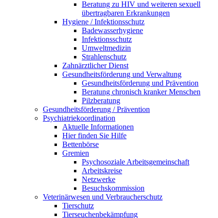
Beratung zu HIV und weiteren sexuell
übertragbaren Erkrankungen
Hygiene / Infektionsschutz
Badewasserhygiene
Infektionsschutz
Umweltmedizin
Strahlenschutz
Zahnärztlicher Dienst
Gesundheitsförderung und Verwaltung
Gesundheitsförderung und Prävention
Beratung chronisch kranker Menschen
Pilzberatung
Gesundheits­förderung / Prävention
Psychiatriekoordination
Aktuelle Informationen
Hier finden Sie Hilfe
Bettenbörse
Gremien
Psychosoziale Arbeits­gemeinschaft
Arbeitskreise
Netzwerke
Besuchskommission
Veterinärwesen und Verbraucherschutz
Tierschutz
Tierseuchenbekämpfung