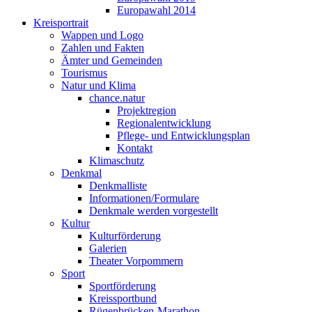
Europawahl 2014
Kreisportrait
Wappen und Logo
Zahlen und Fakten
Ämter und Gemeinden
Tourismus
Natur und Klima
chance.natur
Projektregion
Regionalentwicklung
Pflege- und Entwicklungsplan
Kontakt
Klimaschutz
Denkmal
Denkmalliste
Informationen/Formulare
Denkmale werden vorgestellt
Kultur
Kulturförderung
Galerien
Theater Vorpommern
Sport
Sportförderung
Kreissportbund
Rügenbrücken-Marathon