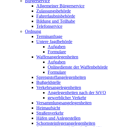
Bürgerservice
Allgemeiner Bürgerservice
Zulassungsbehörde
Fahrerlaubnisbehörde
Bildung und Teilhabe
Telefonservice
Ordnung
Terminanfrage
Untere Jagdbehörde
Aufgaben
Formulare
Waffenangelegenheiten
Aufgaben
Onlinedienste der Waffenbehörde
Formulare
Sprengstoff­angelegenheiten
Bußgeldstelle
Verkehrsangelegenheiten
Angelegenheiten nach der StVO
gewerblicher Verkehr
Versammlungs­angelegenheiten
Heimaufsicht
Straßenverkehr
Häfen und Anlegestellen
Schornsteinfeger­angelegenheiten