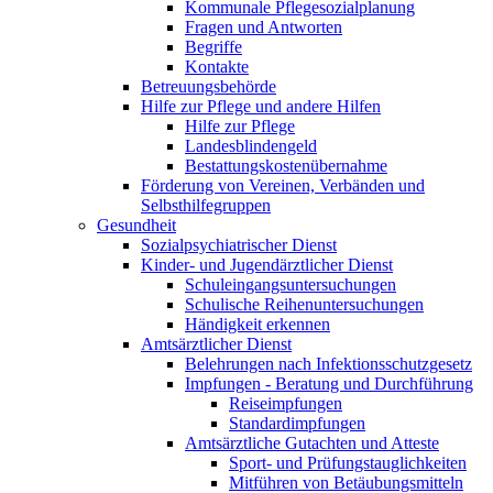
Kommunale Pflegesozialplanung
Fragen und Antworten
Begriffe
Kontakte
Betreuungsbehörde
Hilfe zur Pflege und andere Hilfen
Hilfe zur Pflege
Landesblindengeld
Bestattungskosten­übernahme
Förderung von Vereinen, Verbänden und
Selbsthilfegruppen
Gesundheit
Sozialpsychiatrischer Dienst
Kinder- und Jugendärztlicher Dienst
Schuleingangsuntersuchungen
Schulische Reihenuntersuchungen
Händigkeit erkennen
Amtsärztlicher Dienst
Belehrungen nach Infektionsschutzgesetz
Impfungen - Beratung und Durchführung
Reiseimpfungen
Standardimpfungen
Amtsärztliche Gutachten und Atteste
Sport- und Prüfungstauglichkeiten
Mitführen von Betäubungsmitteln