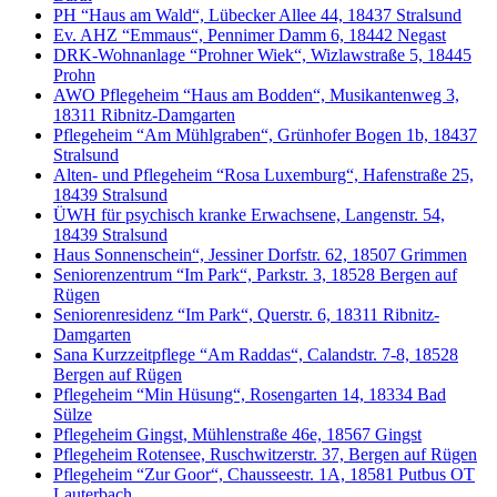
PH “Haus am Wald“, Lübecker Allee 44, 18437 Stralsund
Ev. AHZ “Emmaus“, Pennimer Damm 6, 18442 Negast
DRK-Wohnanlage “Prohner Wiek“, Wizlawstraße 5, 18445
Prohn
AWO Pflegeheim “Haus am Bodden“, Musikantenweg 3,
18311 Ribnitz-Damgarten
Pflegeheim “Am Mühlgraben“, Grünhofer Bogen 1b, 18437
Stralsund
Alten- und Pflegeheim “Rosa Luxemburg“, Hafenstraße 25,
18439 Stralsund
ÜWH für psychisch kranke Erwachsene, Langenstr. 54,
18439 Stralsund
Haus Sonnenschein“, Jessiner Dorfstr. 62, 18507 Grimmen
Seniorenzentrum “Im Park“, Parkstr. 3, 18528 Bergen auf
Rügen
Seniorenresidenz “Im Park“, Querstr. 6, 18311 Ribnitz-
Damgarten
Sana Kurzzeitpflege “Am Raddas“, Calandstr. 7-8, 18528
Bergen auf Rügen
Pflegeheim “Min Hüsung“, Rosengarten 14, 18334 Bad
Sülze
Pflegeheim Gingst, Mühlenstraße 46e, 18567 Gingst
Pflegeheim Rotensee, Ruschwitzerstr. 37, Bergen auf Rügen
Pflegeheim “Zur Goor“, Chausseestr. 1A, 18581 Putbus OT
Lauterbach