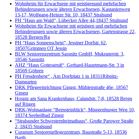
Wohnheim für Erwachsene mit geistigenund mehrfachen
Behinderungen sowie älteren Erwachsenen, Kastanienweg
13-17, Wolfgang-Heinze Str. 10, 18437 Stralsund
PH “Haus am Wald“, Lübecker Allee 44,18437 Stralsund
Wohnheim für Erwachsene mit geistigen und mehrfachen
Behinderungen sowie älteren Erwachsenen, Gartenstrasse 22,
18528 Bergen/Rg
PH “Haus Sonnenschein“, Jessiner Dorfstr. 62,
18507Grimmen OT Jessin
BLW Seniorenzentrum Sassnitz GmbH, Mukranerstr. 3,
18546 Sassnitz
AHZ “Haus Gottesgruß“, Gerhard-Hauptmann-Str. 3 in
18569 Göhren
PH Freudenberg“ , Am Dorfplatz 1 in 18311Ribnitz-
Damgarten
DRK Pflegeeinrichtung Gingst, Mühlenstraße 46e, 18567
Gingst
Hospiz am Sana Krankenhaus, Calandstr. 7-8, 18528 Bergn
auf Rügen
DRK-Wohnanlage “Bernsteinblick“, Müggenburger Weg 10,
18374 Seeheilbad Zingst
“Stralsunder Schwesternheimathaus“, Große Parower Straße
2, 18435 Stralsund
Curanum Seniorenpflegezentrum, Baustraße 5-13, 18536
Barth