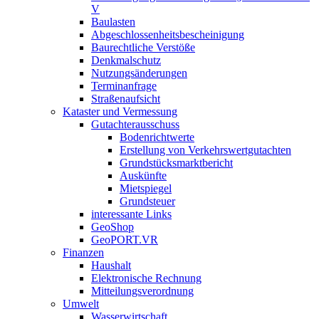
V
Baulasten
Abgeschlossenheits­bescheinigung
Baurechtliche Verstöße
Denkmalschutz
Nutzungsänderungen
Terminanfrage
Straßenaufsicht
Kataster und Vermessung
Gutachterausschuss
Bodenrichtwerte
Erstellung von Verkehrswertgutachten
Grundstücksmarktbericht
Auskünfte
Mietspiegel
Grundsteuer
interessante Links
GeoShop
GeoPORT.VR
Finanzen
Haushalt
Elektronische Rechnung
Mitteilungsverordnung
Umwelt
Wasserwirtschaft