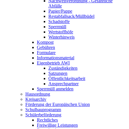
Nachweisverordnung - Gefährliche
Abfälle
Papier/Pappe
Restabfallsack/Müllbüdel
Schadstoffe
Sperrmüll
Wertstoffhöfe
Winterhinweis
Kompost
Gebühren
Formulare
Informationsmaterial
Eigenbetrieb AWI
Zuständigkeiten
Satzungen
Öffentlichkeitsarbeit
Ansprechpartner
Sperrmüll anmelden
Hausordnung
Kreisarchiv
Förderung der Europäischen Union
Schulbauprogramm
Schülerbeförderung
Rechtliches
Freiwillige Leistungen