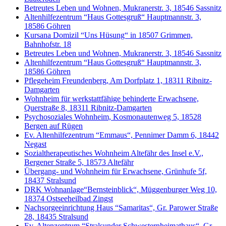
Betreutes Leben und Wohnen, Mukranerstr. 3, 18546 Sassnitz
Altenhilfezentrum “Haus Gottesgruß“ Hauptmannstr. 3,
18586 Göhren
Kursana Domizil “Uns Hüsung“ in 18507 Grimmen,
Bahnhofstr. 18
Betreutes Leben und Wohnen, Mukranerstr. 3, 18546 Sassnitz
Altenhilfezentrum “Haus Gottesgruß“ Hauptmannstr. 3,
18586 Göhren
Pflegeheim Freundenberg, Am Dorfplatz 1, 18311 Ribnitz-
Damgarten
Wohnheim für werkstattfähige behinderte Erwachsene,
Querstraße 8, 18311 Ribnitz-Damgarten
Psychosoziales Wohnheim, Kosmonautenweg 5, 18528
Bergen auf Rügen
Ev. Altenhilfezentrum “Emmaus“, Pennimer Damm 6, 18442
Negast
Sozialtherapeutisches Wohnheim Altefähr des Insel e.V.,
Bergener Straße 5, 18573 Altefähr
Übergang- und Wohnheim für Erwachsene, Grünhufe 5f,
18437 Stralsund
DRK Wohnanlage“Bernsteinblick“, Müggenburger Weg 10,
18374 Ostseeheilbad Zingst
Nachsorgeeinrichtung Haus “Samaritas“, Gr. Parower Straße
28, 18435 Stralsund
Ev. Altenzentrum “Stralsunder Schwesternheimathaus“, Gr.