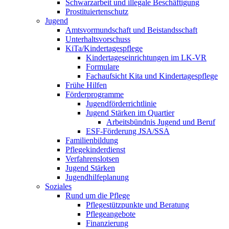
Schwarzarbeit und illegale Beschäftigung
Prostituiertenschutz
Jugend
Amtsvormundschaft und Beistandsschaft
Unterhaltsvorschuss
KiTa/Kindertagespflege
Kindertages­einrichtungen im LK-VR
Formulare
Fachaufsicht Kita und Kindertagespflege
Frühe Hilfen
Förderprogramme
Jugendförderrichtlinie
Jugend Stärken im Quartier
Arbeitsbündnis Jugend und Beruf
ESF-Förderung JSA/SSA
Familienbildung
Pflegekinderdienst
Verfahrenslotsen
Jugend Stärken
Jugendhilfeplanung
Soziales
Rund um die Pflege
Pflegestützpunkte und Beratung
Pflegeangebote
Finanzierung