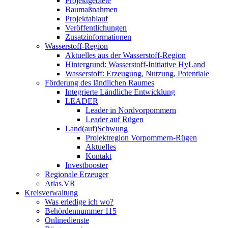
Projektgebiete
Baumaßnahmen
Projektablauf
Veröffentlichungen
Zusatzinformationen
Wasserstoff-Region
Aktuelles aus der Wasserstoff-Region
Hintergrund: Wasserstoff-Initiative HyLand
Wasserstoff: Erzeugung, Nutzung, Potentiale
Förderung des ländlichen Raumes
Integrierte Ländliche Entwicklung
LEADER
Leader in Nordvorpommern
Leader auf Rügen
Land(auf)Schwung
Projektregion Vorpommern-Rügen
Aktuelles
Kontakt
Investbooster
Regionale Erzeuger
Atlas.VR
Kreisverwaltung
Was erledige ich wo?
Behördennummer 115
Onlinedienste