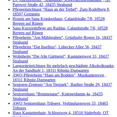
Parower Straße 42, 18435 Stralsund
Pflegeeinrichtung “Haus an der Trebel“, Zum Rodelberg 8,
18507 Grimmen
Hospiz am Sana Krankenhaus, Calandstraße 7/8, 18528
Bergen auf Rügen
Sana Kurzzeitpflege am Raddas, Calandstraße 7/8, 18528
Bergen auf Rügen
Pflegeheim “Am Mühlgraben“, Grünhufer Bogen 1b, 18437
Stralsund
Pflegeheim “Dat Inselhus“, Lübecker Allee 56, 18437
Stralsund
Wohnheim “Die Alte Gärtnerei“, Kastanienweg 33, 18437
Stralsund
Langzeiteinrichtung für mehrfach geschädigte Alkoholkranke,
An der Sandhufe 1, 18311 Ribnitz-Damgarten
AWO Pflegeheim “Haus am Bodden“, Musikantenweg ,
18311 Ribnitz-Damgarten
Senioren-Zentrum “Am Tierpark“, Barther Straße 29, 18437
Stralsund
Seniorenhaus “Brunnenaue“, Knieperdamm 4a, 18435
Stralsund
AWO Seniorenhaus Tribsees, Verbindungsweg 33, 18465
Tribsees
Haus Kastanienhain, Schlossweg 4, 18516 Süderholz, OT