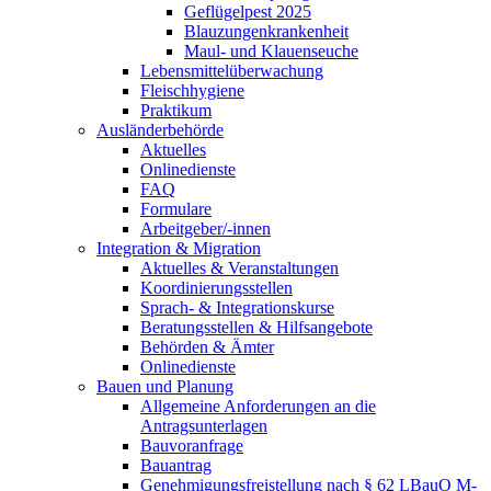
Geflügelpest 2025
Blauzungenkrankenheit
Maul- und Klauenseuche
Lebensmittelüberwachung
Fleischhygiene
Praktikum
Ausländerbehörde
Aktuelles
Onlinedienste
FAQ
Formulare
Arbeitgeber/-innen
Integration & Migration
Aktuelles & Veranstaltungen
Koordinierungsstellen
Sprach- & Integrationskurse
Beratungsstellen & Hilfsangebote
Behörden & Ämter
Onlinedienste
Bauen und Planung
Allgemeine Anforderungen an die
Antragsunterlagen
Bauvoranfrage
Bauantrag
Genehmigungsfreistellung nach § 62 LBauO M-