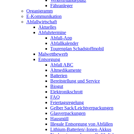
Verkehrslandeplatz
Fähranleger
Organigramm
E-Kommunikation
Abfallwirtschaft
Aktuelles
Abfuhrtermine
Abfall-App
Abfallkalender
Tourenplan Schadstoffmobil
Malwettbewerb
Entsorgung
Abfall ABC
Altmedikamente
Batterien
Bereitstellung und Service
Biogut
Elektronikschrott
FAQ
Feiertagsregelung
Gelber Sack/Leichtverpackungen
Glasverpackungen
Hausmüll
Illegale Entsorgung von Abfällen
Lithium-Batterien/-Ionen-Akkus