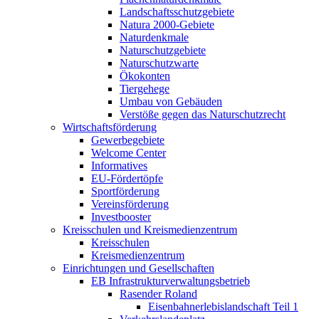
Landschaftsschutzgebiete
Natura 2000-Gebiete
Naturdenkmale
Naturschutzgebiete
Naturschutzwarte
Ökokonten
Tiergehege
Umbau von Gebäuden
Verstöße gegen das Naturschutzrecht
Wirtschaftsförderung
Gewerbegebiete
Welcome Center
Informatives
EU-Fördertöpfe
Sportförderung
Vereinsförderung
Investbooster
Kreisschulen und Kreismedienzentrum
Kreisschulen
Kreismedienzentrum
Einrichtungen und Gesellschaften
EB Infrastruktur­verwaltungsbetrieb
Rasender Roland
Eisenbahnerlebis­landschaft Teil 1