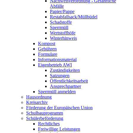
Nachweisverordnung - Gefährliche
Abfälle
Papier/Pappe
Restabfallsack/Müllbüdel
Schadstoffe
Sperrmüll
Wertstoffhöfe
Winterhinweis
Kompost
Gebühren
Formulare
Informationsmaterial
Eigenbetrieb AWI
Zuständigkeiten
Satzungen
Öffentlichkeitsarbeit
Ansprechpartner
Sperrmüll anmelden
Hausordnung
Kreisarchiv
Förderung der Europäischen Union
Schulbauprogramm
Schülerbeförderung
Rechtliches
Freiwillige Leistungen