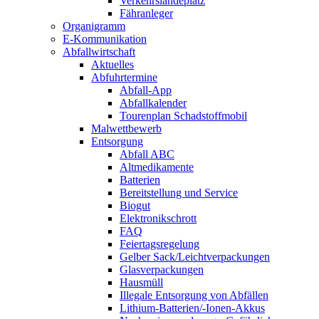
Verkehrslandeplatz
Fähranleger
Organigramm
E-Kommunikation
Abfallwirtschaft
Aktuelles
Abfuhrtermine
Abfall-App
Abfallkalender
Tourenplan Schadstoffmobil
Malwettbewerb
Entsorgung
Abfall ABC
Altmedikamente
Batterien
Bereitstellung und Service
Biogut
Elektronikschrott
FAQ
Feiertagsregelung
Gelber Sack/Leichtverpackungen
Glasverpackungen
Hausmüll
Illegale Entsorgung von Abfällen
Lithium-Batterien/-Ionen-Akkus