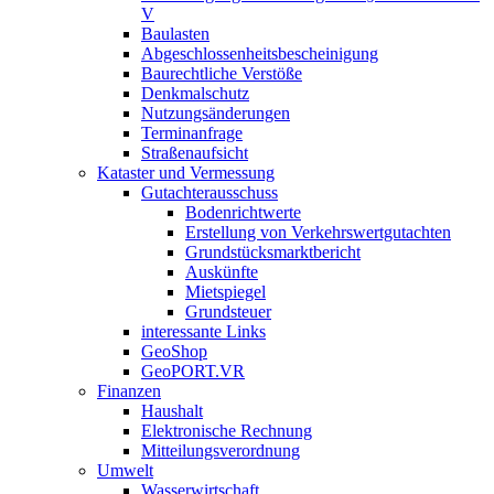
V
Baulasten
Abgeschlossenheits­bescheinigung
Baurechtliche Verstöße
Denkmalschutz
Nutzungsänderungen
Terminanfrage
Straßenaufsicht
Kataster und Vermessung
Gutachterausschuss
Bodenrichtwerte
Erstellung von Verkehrswertgutachten
Grundstücksmarktbericht
Auskünfte
Mietspiegel
Grundsteuer
interessante Links
GeoShop
GeoPORT.VR
Finanzen
Haushalt
Elektronische Rechnung
Mitteilungsverordnung
Umwelt
Wasserwirtschaft