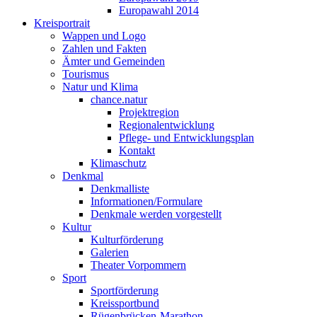
Europawahl 2014
Kreisportrait
Wappen und Logo
Zahlen und Fakten
Ämter und Gemeinden
Tourismus
Natur und Klima
chance.natur
Projektregion
Regionalentwicklung
Pflege- und Entwicklungsplan
Kontakt
Klimaschutz
Denkmal
Denkmalliste
Informationen/Formulare
Denkmale werden vorgestellt
Kultur
Kulturförderung
Galerien
Theater Vorpommern
Sport
Sportförderung
Kreissportbund
Rügenbrücken-Marathon