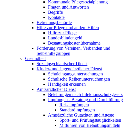
Kommunale Pflegesozialplanung
Fragen und Antworten
Begriffe
Kontakte
Betreuungsbehörde
Hilfe zur Pflege und andere Hilfen
Hilfe zur Pflege
Landesblindengeld
Bestattungskosten­übernahme
Förderung von Vereinen, Verbänden und
Selbsthilfegruppen
Gesundheit
Sozialpsychiatrischer Dienst
Kinder- und Jugendärztlicher Dienst
Schuleingangsuntersuchungen
Schulische Reihenuntersuchungen
Händigkeit erkennen
Amtsärztlicher Dienst
Belehrungen nach Infektionsschutzgesetz
Impfungen - Beratung und Durchführung
Reiseimpfungen
Standardimpfungen
Amtsärztliche Gutachten und Atteste
Sport- und Prüfungstauglichkeiten
Mitführen von Betäubungsmitteln