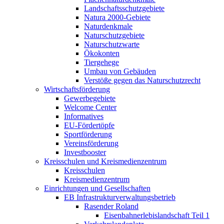
Landschaftsschutzgebiete
Natura 2000-Gebiete
Naturdenkmale
Naturschutzgebiete
Naturschutzwarte
Ökokonten
Tiergehege
Umbau von Gebäuden
Verstöße gegen das Naturschutzrecht
Wirtschaftsförderung
Gewerbegebiete
Welcome Center
Informatives
EU-Fördertöpfe
Sportförderung
Vereinsförderung
Investbooster
Kreisschulen und Kreismedienzentrum
Kreisschulen
Kreismedienzentrum
Einrichtungen und Gesellschaften
EB Infrastruktur­verwaltungsbetrieb
Rasender Roland
Eisenbahnerlebis­landschaft Teil 1