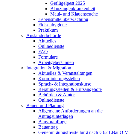
Geflügelpest 2025
Blauzungenkrankenheit
Maul- und Klauenseuche
Lebensmittelüberwachung
Fleischhygiene
Praktikum
Ausländerbehörde
Aktuelles
Onlinedienste
FAQ
Formulare
Arbeitgeber/-innen
Integration & Migration
Aktuelles & Veranstaltungen
Koordinierungsstellen
Sprach- & Integrationskurse
Beratungsstellen & Hilfsangebote
Behörden & Ämter
Onlinedienste
Bauen und Planung
Allgemeine Anforderungen an die
Antragsunterlagen
Bauvoranfrage
Bauantrag
Genehmigungsfreistellung nach § 62 LBauO M-