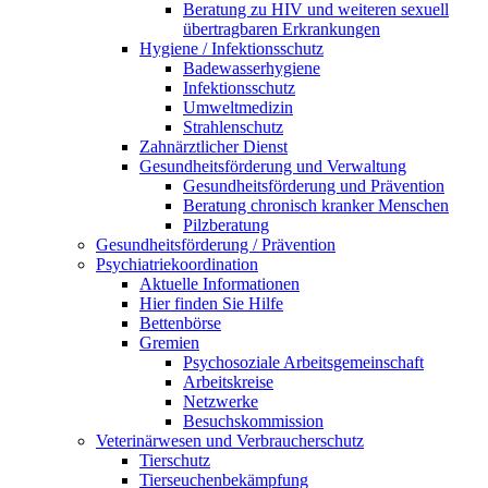
Beratung zu HIV und weiteren sexuell
übertragbaren Erkrankungen
Hygiene / Infektionsschutz
Badewasserhygiene
Infektionsschutz
Umweltmedizin
Strahlenschutz
Zahnärztlicher Dienst
Gesundheitsförderung und Verwaltung
Gesundheitsförderung und Prävention
Beratung chronisch kranker Menschen
Pilzberatung
Gesundheits­förderung / Prävention
Psychiatriekoordination
Aktuelle Informationen
Hier finden Sie Hilfe
Bettenbörse
Gremien
Psychosoziale Arbeits­gemeinschaft
Arbeitskreise
Netzwerke
Besuchskommission
Veterinärwesen und Verbraucherschutz
Tierschutz
Tierseuchenbekämpfung