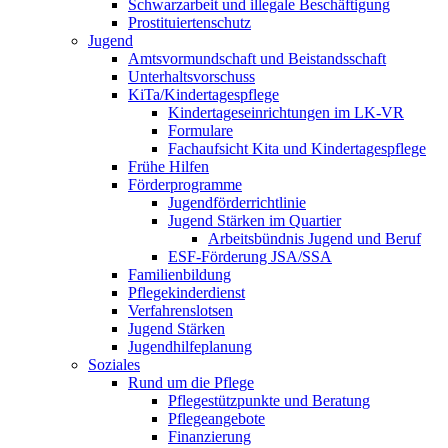
Schwarzarbeit und illegale Beschäftigung
Prostituiertenschutz
Jugend
Amtsvormundschaft und Beistandsschaft
Unterhaltsvorschuss
KiTa/Kindertagespflege
Kindertages­einrichtungen im LK-VR
Formulare
Fachaufsicht Kita und Kindertagespflege
Frühe Hilfen
Förderprogramme
Jugendförderrichtlinie
Jugend Stärken im Quartier
Arbeitsbündnis Jugend und Beruf
ESF-Förderung JSA/SSA
Familienbildung
Pflegekinderdienst
Verfahrenslotsen
Jugend Stärken
Jugendhilfeplanung
Soziales
Rund um die Pflege
Pflegestützpunkte und Beratung
Pflegeangebote
Finanzierung