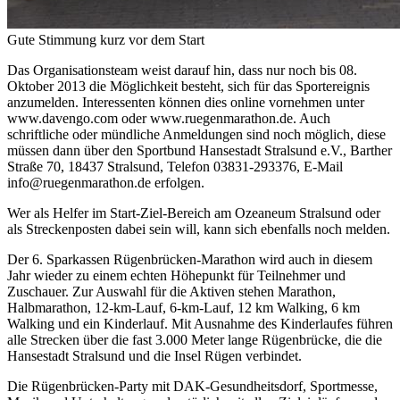
Gute Stimmung kurz vor dem Start
Das Organisationsteam weist darauf hin, dass nur noch bis 08.
Oktober 2013 die Möglichkeit besteht, sich für das Sportereignis
anzumelden. Interessenten können dies online vornehmen unter
www.davengo.com oder www.ruegenmarathon.de. Auch
schriftliche oder mündliche Anmeldungen sind noch möglich, diese
müssen dann über den Sportbund Hansestadt Stralsund e.V., Barther
Straße 70, 18437 Stralsund, Telefon 03831-293376, E-Mail
info@ruegenmarathon.de erfolgen.
Wer als Helfer im Start-Ziel-Bereich am Ozeaneum Stralsund oder
als Streckenposten dabei sein will, kann sich ebenfalls noch melden.
Der 6. Sparkassen Rügenbrücken-Marathon wird auch in diesem
Jahr wieder zu einem echten Höhepunkt für Teilnehmer und
Zuschauer. Zur Auswahl für die Aktiven stehen Marathon,
Halbmarathon, 12-km-Lauf, 6-km-Lauf, 12 km Walking, 6 km
Walking und ein Kinderlauf. Mit Ausnahme des Kinderlaufes führen
alle Strecken über die fast 3.000 Meter lange Rügenbrücke, die die
Hansestadt Stralsund und die Insel Rügen verbindet.
Die Rügenbrücken-Party mit DAK-Gesundheitsdorf, Sportmesse,