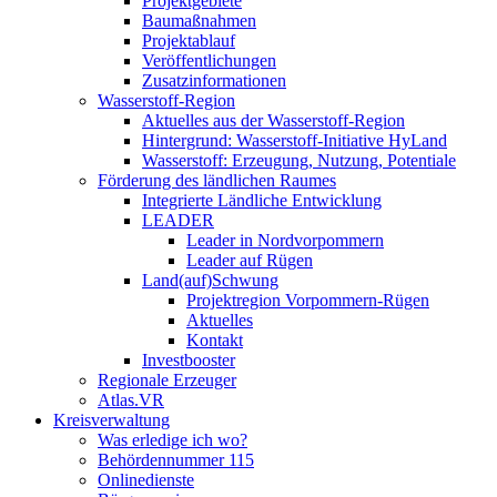
Projektgebiete
Baumaßnahmen
Projektablauf
Veröffentlichungen
Zusatzinformationen
Wasserstoff-Region
Aktuelles aus der Wasserstoff-Region
Hintergrund: Wasserstoff-Initiative HyLand
Wasserstoff: Erzeugung, Nutzung, Potentiale
Förderung des ländlichen Raumes
Integrierte Ländliche Entwicklung
LEADER
Leader in Nordvorpommern
Leader auf Rügen
Land(auf)Schwung
Projektregion Vorpommern-Rügen
Aktuelles
Kontakt
Investbooster
Regionale Erzeuger
Atlas.VR
Kreisverwaltung
Was erledige ich wo?
Behördennummer 115
Onlinedienste