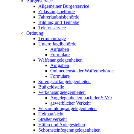
Bürgerservice
Allgemeiner Bürgerservice
Zulassungsbehörde
Fahrerlaubnisbehörde
Bildung und Teilhabe
Telefonservice
Ordnung
Terminanfrage
Untere Jagdbehörde
Aufgaben
Formulare
Waffenangelegenheiten
Aufgaben
Onlinedienste der Waffenbehörde
Formulare
Sprengstoff­angelegenheiten
Bußgeldstelle
Verkehrsangelegenheiten
Angelegenheiten nach der StVO
gewerblicher Verkehr
Versammlungs­angelegenheiten
Heimaufsicht
Straßenverkehr
Häfen und Anlegestellen
Schornsteinfeger­angelegenheiten