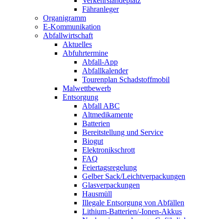
Verkehrslandeplatz
Fähranleger
Organigramm
E-Kommunikation
Abfallwirtschaft
Aktuelles
Abfuhrtermine
Abfall-App
Abfallkalender
Tourenplan Schadstoffmobil
Malwettbewerb
Entsorgung
Abfall ABC
Altmedikamente
Batterien
Bereitstellung und Service
Biogut
Elektronikschrott
FAQ
Feiertagsregelung
Gelber Sack/Leichtverpackungen
Glasverpackungen
Hausmüll
Illegale Entsorgung von Abfällen
Lithium-Batterien/-Ionen-Akkus