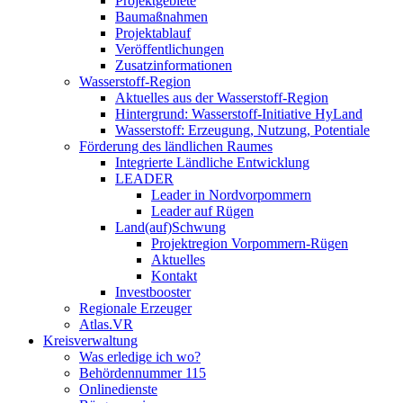
Projektgebiete
Baumaßnahmen
Projektablauf
Veröffentlichungen
Zusatzinformationen
Wasserstoff-Region
Aktuelles aus der Wasserstoff-Region
Hintergrund: Wasserstoff-Initiative HyLand
Wasserstoff: Erzeugung, Nutzung, Potentiale
Förderung des ländlichen Raumes
Integrierte Ländliche Entwicklung
LEADER
Leader in Nordvorpommern
Leader auf Rügen
Land(auf)Schwung
Projektregion Vorpommern-Rügen
Aktuelles
Kontakt
Investbooster
Regionale Erzeuger
Atlas.VR
Kreisverwaltung
Was erledige ich wo?
Behördennummer 115
Onlinedienste