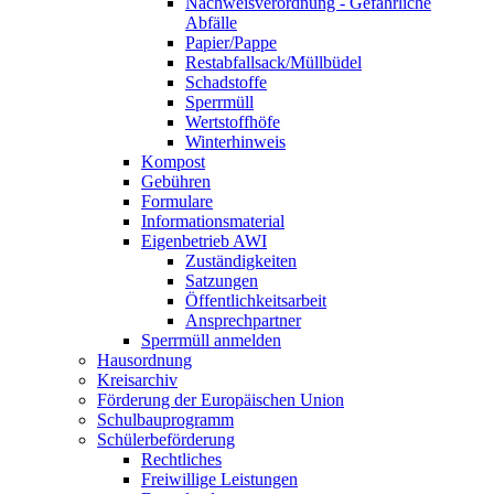
Nachweisverordnung - Gefährliche
Abfälle
Papier/Pappe
Restabfallsack/Müllbüdel
Schadstoffe
Sperrmüll
Wertstoffhöfe
Winterhinweis
Kompost
Gebühren
Formulare
Informationsmaterial
Eigenbetrieb AWI
Zuständigkeiten
Satzungen
Öffentlichkeitsarbeit
Ansprechpartner
Sperrmüll anmelden
Hausordnung
Kreisarchiv
Förderung der Europäischen Union
Schulbauprogramm
Schülerbeförderung
Rechtliches
Freiwillige Leistungen