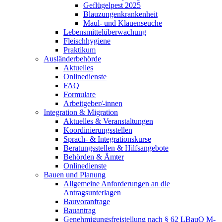
Geflügelpest 2025
Blauzungenkrankenheit
Maul- und Klauenseuche
Lebensmittelüberwachung
Fleischhygiene
Praktikum
Ausländerbehörde
Aktuelles
Onlinedienste
FAQ
Formulare
Arbeitgeber/-innen
Integration & Migration
Aktuelles & Veranstaltungen
Koordinierungsstellen
Sprach- & Integrationskurse
Beratungsstellen & Hilfsangebote
Behörden & Ämter
Onlinedienste
Bauen und Planung
Allgemeine Anforderungen an die
Antragsunterlagen
Bauvoranfrage
Bauantrag
Genehmigungsfreistellung nach § 62 LBauO M-