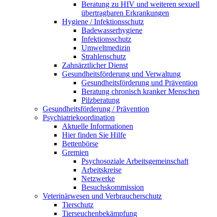
Beratung zu HIV und weiteren sexuell
übertragbaren Erkrankungen
Hygiene / Infektionsschutz
Badewasserhygiene
Infektionsschutz
Umweltmedizin
Strahlenschutz
Zahnärztlicher Dienst
Gesundheitsförderung und Verwaltung
Gesundheitsförderung und Prävention
Beratung chronisch kranker Menschen
Pilzberatung
Gesundheits­förderung / Prävention
Psychiatriekoordination
Aktuelle Informationen
Hier finden Sie Hilfe
Bettenbörse
Gremien
Psychosoziale Arbeits­gemeinschaft
Arbeitskreise
Netzwerke
Besuchskommission
Veterinärwesen und Verbraucherschutz
Tierschutz
Tierseuchenbekämpfung