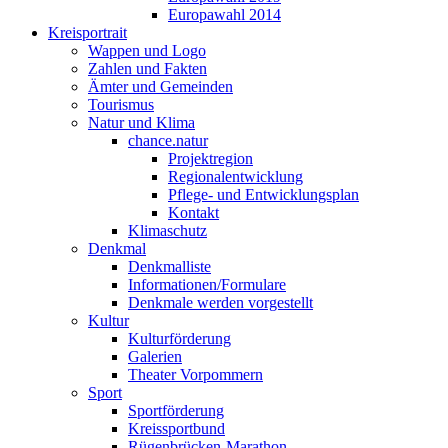
Europawahl 2014
Kreisportrait
Wappen und Logo
Zahlen und Fakten
Ämter und Gemeinden
Tourismus
Natur und Klima
chance.natur
Projektregion
Regionalentwicklung
Pflege- und Entwicklungsplan
Kontakt
Klimaschutz
Denkmal
Denkmalliste
Informationen/Formulare
Denkmale werden vorgestellt
Kultur
Kulturförderung
Galerien
Theater Vorpommern
Sport
Sportförderung
Kreissportbund
Rügenbrücken-Marathon