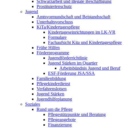
Schwarzarbeit und illegale Beschäftigung
Prostituiertenschutz
Jugend
Amtsvormundschaft und Beistandsschaft
Unterhaltsvorschuss
KiTa/Kindertagespflege
Kindertages­einrichtungen im LK-VR
Formulare
Fachaufsicht Kita und Kindertagespflege
Frühe Hilfen
Förderprogramme
Jugendförderrichtlinie
Jugend Stärken im Quartier
Arbeitsbündnis Jugend und Beruf
ESF-Förderung JSA/SSA
Familienbildung
Pflegekinderdienst
Verfahrenslotsen
Jugend Stärken
Jugendhilfeplanung
Soziales
Rund um die Pflege
Pflegestützpunkte und Beratung
Pflegeangebote
Finanzierung