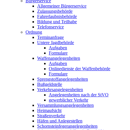
Bürgerservice
Allgemeiner Bürgerservice
Zulassungsbehörde
Fahrerlaubnisbehörde
Bildung und Teilhabe
Telefonservice
Ordnung
Terminanfrage
Untere Jagdbehörde
Aufgaben
Formulare
Waffenangelegenheiten
Aufgaben
Onlinedienste der Waffenbehörde
Formulare
Sprengstoff­angelegenheiten
Bußgeldstelle
Verkehrsangelegenheiten
Angelegenheiten nach der StVO
gewerblicher Verkehr
Versammlungs­angelegenheiten
Heimaufsicht
Straßenverkehr
Häfen und Anlegestellen
Schornsteinfeger­angelegenheiten