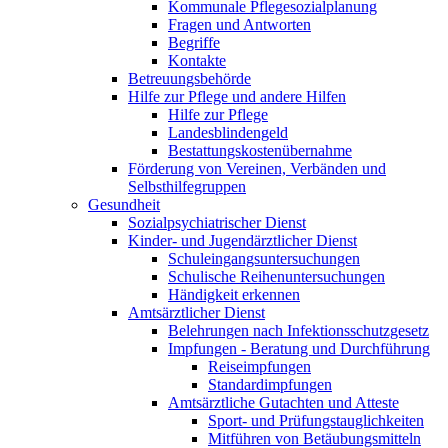
Kommunale Pflegesozialplanung
Fragen und Antworten
Begriffe
Kontakte
Betreuungsbehörde
Hilfe zur Pflege und andere Hilfen
Hilfe zur Pflege
Landesblindengeld
Bestattungskosten­übernahme
Förderung von Vereinen, Verbänden und
Selbsthilfegruppen
Gesundheit
Sozialpsychiatrischer Dienst
Kinder- und Jugendärztlicher Dienst
Schuleingangsuntersuchungen
Schulische Reihenuntersuchungen
Händigkeit erkennen
Amtsärztlicher Dienst
Belehrungen nach Infektionsschutzgesetz
Impfungen - Beratung und Durchführung
Reiseimpfungen
Standardimpfungen
Amtsärztliche Gutachten und Atteste
Sport- und Prüfungstauglichkeiten
Mitführen von Betäubungsmitteln