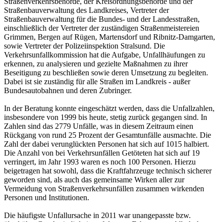
Straßenverkehrsbehörde, der Kreisordnungsbehörde und der
Straßenbauverwaltung des Landkreises, Vertreter der
Straßenbauverwaltung für die Bundes- und der Landesstraßen,
einschließlich der Vertreter der zuständigen Straßenmeistereien
Grimmen, Bergen auf Rügen, Martensdorf und Ribnitz-Damgarten,
sowie Vertreter der Polizeiinspektion Stralsund. Die
Verkehrsunfallkommission hat die Aufgabe, Unfallhäufungen zu
erkennen, zu analysieren und gezielte Maßnahmen zu ihrer
Beseitigung zu beschließen sowie deren Umsetzung zu begleiten.
Dabei ist sie zuständig für alle Straßen im Landkreis - außer
Bundesautobahnen und deren Zubringer.
In der Beratung konnte eingeschätzt werden, dass die Unfallzahlen,
insbesondere von 1999 bis heute, stetig zurück gegangen sind. In
Zahlen sind das 2779 Unfälle, was in diesem Zeitraum einen
Rückgang von rund 25 Prozent der Gesamtunfälle ausmachte. Die
Zahl der dabei verunglückten Personen hat sich auf 1015 halbiert.
Die Anzahl von bei Verkehrsunfällen Getöteten hat sich auf 19
verringert, im Jahr 1993 waren es noch 100 Personen. Hierzu
beigetragen hat sowohl, dass die Kraftfahrzeuge technisch sicherer
geworden sind, als auch das gemeinsame Wirken aller zur
Vermeidung von Straßenverkehrsunfällen zusammen wirkenden
Personen und Institutionen.
Die häufigste Unfallursache in 2011 war unangepasste bzw.