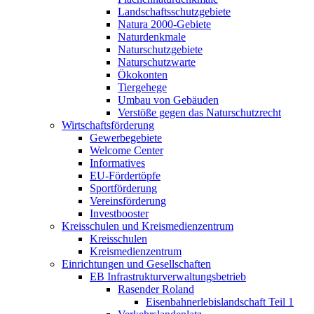
Landschaftsschutzgebiete
Natura 2000-Gebiete
Naturdenkmale
Naturschutzgebiete
Naturschutzwarte
Ökokonten
Tiergehege
Umbau von Gebäuden
Verstöße gegen das Naturschutzrecht
Wirtschaftsförderung
Gewerbegebiete
Welcome Center
Informatives
EU-Fördertöpfe
Sportförderung
Vereinsförderung
Investbooster
Kreisschulen und Kreismedienzentrum
Kreisschulen
Kreismedienzentrum
Einrichtungen und Gesellschaften
EB Infrastruktur­verwaltungsbetrieb
Rasender Roland
Eisenbahnerlebis­landschaft Teil 1