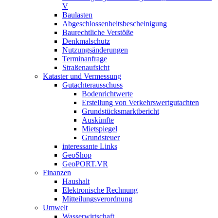
V
Baulasten
Abgeschlossenheits­bescheinigung
Baurechtliche Verstöße
Denkmalschutz
Nutzungsänderungen
Terminanfrage
Straßenaufsicht
Kataster und Vermessung
Gutachterausschuss
Bodenrichtwerte
Erstellung von Verkehrswertgutachten
Grundstücksmarktbericht
Auskünfte
Mietspiegel
Grundsteuer
interessante Links
GeoShop
GeoPORT.VR
Finanzen
Haushalt
Elektronische Rechnung
Mitteilungsverordnung
Umwelt
Wasserwirtschaft