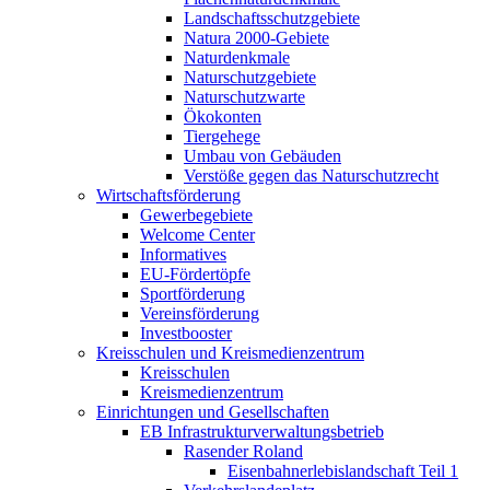
Landschaftsschutzgebiete
Natura 2000-Gebiete
Naturdenkmale
Naturschutzgebiete
Naturschutzwarte
Ökokonten
Tiergehege
Umbau von Gebäuden
Verstöße gegen das Naturschutzrecht
Wirtschaftsförderung
Gewerbegebiete
Welcome Center
Informatives
EU-Fördertöpfe
Sportförderung
Vereinsförderung
Investbooster
Kreisschulen und Kreismedienzentrum
Kreisschulen
Kreismedienzentrum
Einrichtungen und Gesellschaften
EB Infrastruktur­verwaltungsbetrieb
Rasender Roland
Eisenbahnerlebis­landschaft Teil 1