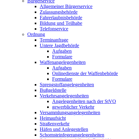
Bürgerservice
Allgemeiner Bürgerservice
Zulassungsbehörde
Fahrerlaubnisbehörde
Bildung und Teilhabe
Telefonservice
Ordnung
Terminanfrage
Untere Jagdbehörde
Aufgaben
Formulare
Waffenangelegenheiten
Aufgaben
Onlinedienste der Waffenbehörde
Formulare
Sprengstoff­angelegenheiten
Bußgeldstelle
Verkehrsangelegenheiten
Angelegenheiten nach der StVO
gewerblicher Verkehr
Versammlungs­angelegenheiten
Heimaufsicht
Straßenverkehr
Häfen und Anlegestellen
Schornsteinfeger­angelegenheiten