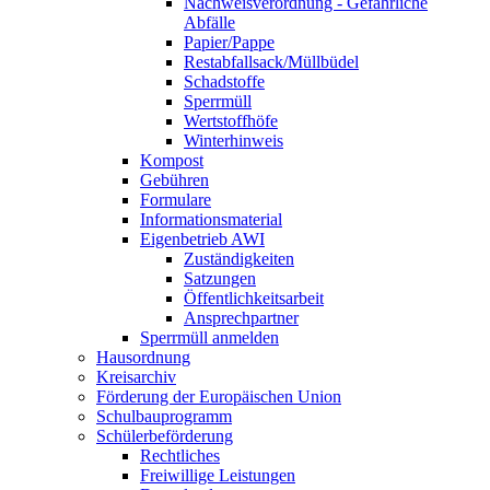
Nachweisverordnung - Gefährliche
Abfälle
Papier/Pappe
Restabfallsack/Müllbüdel
Schadstoffe
Sperrmüll
Wertstoffhöfe
Winterhinweis
Kompost
Gebühren
Formulare
Informationsmaterial
Eigenbetrieb AWI
Zuständigkeiten
Satzungen
Öffentlichkeitsarbeit
Ansprechpartner
Sperrmüll anmelden
Hausordnung
Kreisarchiv
Förderung der Europäischen Union
Schulbauprogramm
Schülerbeförderung
Rechtliches
Freiwillige Leistungen