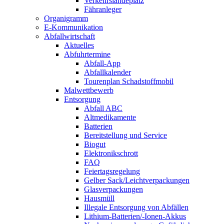
Verkehrslandeplatz
Fähranleger
Organigramm
E-Kommunikation
Abfallwirtschaft
Aktuelles
Abfuhrtermine
Abfall-App
Abfallkalender
Tourenplan Schadstoffmobil
Malwettbewerb
Entsorgung
Abfall ABC
Altmedikamente
Batterien
Bereitstellung und Service
Biogut
Elektronikschrott
FAQ
Feiertagsregelung
Gelber Sack/Leichtverpackungen
Glasverpackungen
Hausmüll
Illegale Entsorgung von Abfällen
Lithium-Batterien/-Ionen-Akkus