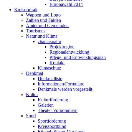
Europawahl 2014
Kreisportrait
Wappen und Logo
Zahlen und Fakten
Ämter und Gemeinden
Tourismus
Natur und Klima
chance.natur
Projektregion
Regionalentwicklung
Pflege- und Entwicklungsplan
Kontakt
Klimaschutz
Denkmal
Denkmalliste
Informationen/Formulare
Denkmale werden vorgestellt
Kultur
Kulturförderung
Galerien
Theater Vorpommern
Sport
Sportförderung
Kreissportbund
Rügenbrücken-Marathon