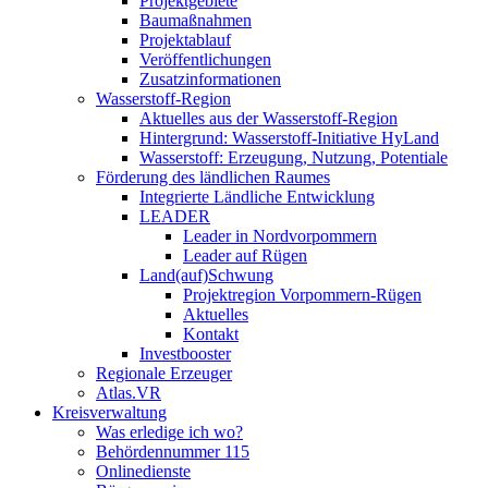
Projektgebiete
Baumaßnahmen
Projektablauf
Veröffentlichungen
Zusatzinformationen
Wasserstoff-Region
Aktuelles aus der Wasserstoff-Region
Hintergrund: Wasserstoff-Initiative HyLand
Wasserstoff: Erzeugung, Nutzung, Potentiale
Förderung des ländlichen Raumes
Integrierte Ländliche Entwicklung
LEADER
Leader in Nordvorpommern
Leader auf Rügen
Land(auf)Schwung
Projektregion Vorpommern-Rügen
Aktuelles
Kontakt
Investbooster
Regionale Erzeuger
Atlas.VR
Kreisverwaltung
Was erledige ich wo?
Behördennummer 115
Onlinedienste