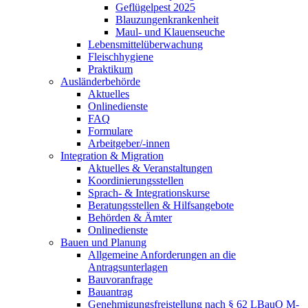
Geflügelpest 2025
Blauzungenkrankenheit
Maul- und Klauenseuche
Lebensmittelüberwachung
Fleischhygiene
Praktikum
Ausländerbehörde
Aktuelles
Onlinedienste
FAQ
Formulare
Arbeitgeber/-innen
Integration & Migration
Aktuelles & Veranstaltungen
Koordinierungsstellen
Sprach- & Integrationskurse
Beratungsstellen & Hilfsangebote
Behörden & Ämter
Onlinedienste
Bauen und Planung
Allgemeine Anforderungen an die
Antragsunterlagen
Bauvoranfrage
Bauantrag
Genehmigungsfreistellung nach § 62 LBauO M-