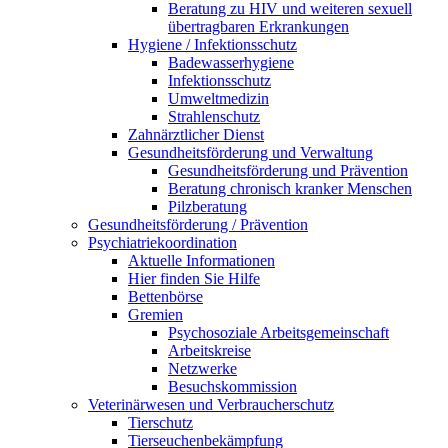
Beratung zu HIV und weiteren sexuell
übertragbaren Erkrankungen
Hygiene / Infektionsschutz
Badewasserhygiene
Infektionsschutz
Umweltmedizin
Strahlenschutz
Zahnärztlicher Dienst
Gesundheitsförderung und Verwaltung
Gesundheitsförderung und Prävention
Beratung chronisch kranker Menschen
Pilzberatung
Gesundheits­förderung / Prävention
Psychiatriekoordination
Aktuelle Informationen
Hier finden Sie Hilfe
Bettenbörse
Gremien
Psychosoziale Arbeits­gemeinschaft
Arbeitskreise
Netzwerke
Besuchskommission
Veterinärwesen und Verbraucherschutz
Tierschutz
Tierseuchenbekämpfung