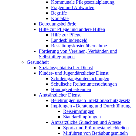
Kommunale Pflegesozialplanung
Fragen und Antworten
Begriffe
Kontakte
Betreuungsbehörde
Hilfe zur Pflege und andere Hilfen
Hilfe zur Pflege
Landesblindengeld
Bestattungskosten­übernahme
Förderung von Vereinen, Verbänden und
Selbsthilfegruppen
Gesundheit
Sozialpsychiatrischer Dienst
Kinder- und Jugendärztlicher Dienst
Schuleingangsuntersuchungen
Schulische Reihenuntersuchungen
Händigkeit erkennen
Amtsärztlicher Dienst
Belehrungen nach Infektionsschutzgesetz
Impfungen - Beratung und Durchführung
Reiseimpfungen
Standardimpfungen
Amtsärztliche Gutachten und Atteste
Sport- und Prüfungstauglichkeiten
Mitführen von Betäubungsmitteln