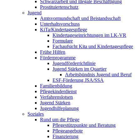
Schwarzarbeit und illegale Beschäftigung
Prostituiertenschutz
Jugend
Amtsvormundschaft und Beistandsschaft
Unterhaltsvorschuss
KiTa/Kindertagespflege
Kindertages­einrichtungen im LK-VR
Formulare
Fachaufsicht Kita und Kindertagespflege
Frühe Hilfen
Förderprogramme
Jugendförderrichtlinie
Jugend Stärken im Quartier
Arbeitsbündnis Jugend und Beruf
ESF-Förderung JSA/SSA
Familienbildung
Pflegekinderdienst
Verfahrenslotsen
Jugend Stärken
Jugendhilfeplanung
Soziales
Rund um die Pflege
Pflegestützpunkte und Beratung
Pflegeangebote
Finanzierung