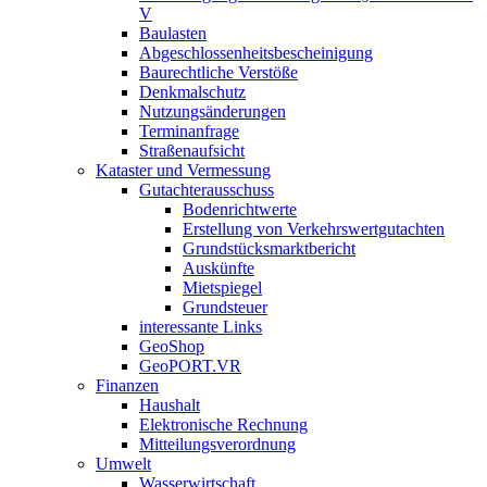
V
Baulasten
Abgeschlossenheits­bescheinigung
Baurechtliche Verstöße
Denkmalschutz
Nutzungsänderungen
Terminanfrage
Straßenaufsicht
Kataster und Vermessung
Gutachterausschuss
Bodenrichtwerte
Erstellung von Verkehrswertgutachten
Grundstücksmarktbericht
Auskünfte
Mietspiegel
Grundsteuer
interessante Links
GeoShop
GeoPORT.VR
Finanzen
Haushalt
Elektronische Rechnung
Mitteilungsverordnung
Umwelt
Wasserwirtschaft