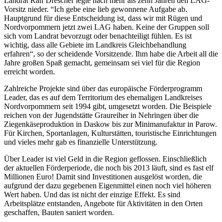
Landrat Ralf Drescher legte nach mehr als zehn Jahren den LAG-
Vorsitz nieder. “Ich gebe eine lieb gewonnene Aufgabe ab.
Hauptgrund für diese Entscheidung ist, dass wir mit Rügen und
Nordvorpommern jetzt zwei LAG haben. Keine der Gruppen soll
sich vom Landrat bevorzugt oder benachteiligt fühlen. Es ist
wichtig, dass alle Gebiete im Landkreis Gleichbehandlung
erfahren“, so der scheidende Vorsitzende. Ihm habe die Arbeit all die
Jahre großen Spaß gemacht, gemeinsam sei viel für die Region
erreicht worden.
Zahlreiche Projekte sind über das europäische Förderprogramm
Leader, das es auf dem Territorium des ehemaligen Landkreises
Nordvorpommern seit 1994 gibt, umgesetzt worden. Die Beispiele
reichen von der Jugendstätte Graureiher in Nehringen über die
Ziegenkäseproduktion in Daskow bis zur Minimanufaktur in Parow.
Für Kirchen, Sportanlagen, Kulturstätten, touristische Einrichtungen
und vieles mehr gab es finanzielle Unterstützung.
Über Leader ist viel Geld in die Region geflossen. Einschließlich
der aktuellen Förderperiode, die noch bis 2013 läuft, sind es fast elf
Millionen Euro! Damit sind Investitionen ausgelöst worden, die
aufgrund der dazu gegebenen Eigenmittel einen noch viel höheren
Wert haben. Und das ist nicht der einzige Effekt. Es sind
Arbeitsplätze entstanden, Angebote für Aktivitäten in den Orten
geschaffen, Bauten saniert worden.