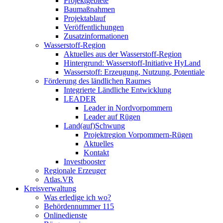
Projektgebiete
Baumaßnahmen
Projektablauf
Veröffentlichungen
Zusatzinformationen
Wasserstoff-Region
Aktuelles aus der Wasserstoff-Region
Hintergrund: Wasserstoff-Initiative HyLand
Wasserstoff: Erzeugung, Nutzung, Potentiale
Förderung des ländlichen Raumes
Integrierte Ländliche Entwicklung
LEADER
Leader in Nordvorpommern
Leader auf Rügen
Land(auf)Schwung
Projektregion Vorpommern-Rügen
Aktuelles
Kontakt
Investbooster
Regionale Erzeuger
Atlas.VR
Kreisverwaltung
Was erledige ich wo?
Behördennummer 115
Onlinedienste