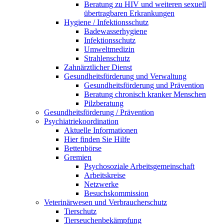
Beratung zu HIV und weiteren sexuell
übertragbaren Erkrankungen
Hygiene / Infektionsschutz
Badewasserhygiene
Infektionsschutz
Umweltmedizin
Strahlenschutz
Zahnärztlicher Dienst
Gesundheitsförderung und Verwaltung
Gesundheitsförderung und Prävention
Beratung chronisch kranker Menschen
Pilzberatung
Gesundheits­förderung / Prävention
Psychiatriekoordination
Aktuelle Informationen
Hier finden Sie Hilfe
Bettenbörse
Gremien
Psychosoziale Arbeits­gemeinschaft
Arbeitskreise
Netzwerke
Besuchskommission
Veterinärwesen und Verbraucherschutz
Tierschutz
Tierseuchenbekämpfung