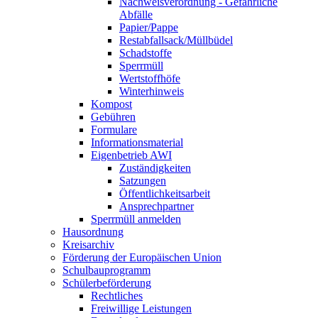
Nachweisverordnung - Gefährliche
Abfälle
Papier/Pappe
Restabfallsack/Müllbüdel
Schadstoffe
Sperrmüll
Wertstoffhöfe
Winterhinweis
Kompost
Gebühren
Formulare
Informationsmaterial
Eigenbetrieb AWI
Zuständigkeiten
Satzungen
Öffentlichkeitsarbeit
Ansprechpartner
Sperrmüll anmelden
Hausordnung
Kreisarchiv
Förderung der Europäischen Union
Schulbauprogramm
Schülerbeförderung
Rechtliches
Freiwillige Leistungen