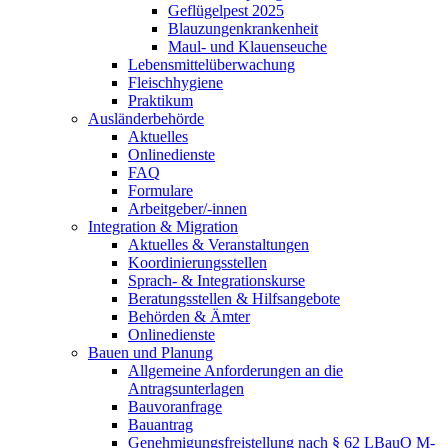
Geflügelpest 2025
Blauzungenkrankenheit
Maul- und Klauenseuche
Lebensmittelüberwachung
Fleischhygiene
Praktikum
Ausländerbehörde
Aktuelles
Onlinedienste
FAQ
Formulare
Arbeitgeber/-innen
Integration & Migration
Aktuelles & Veranstaltungen
Koordinierungsstellen
Sprach- & Integrationskurse
Beratungsstellen & Hilfsangebote
Behörden & Ämter
Onlinedienste
Bauen und Planung
Allgemeine Anforderungen an die
Antragsunterlagen
Bauvoranfrage
Bauantrag
Genehmigungsfreistellung nach § 62 LBauO M-