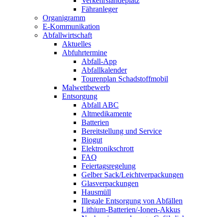
Verkehrslandeplatz
Fähranleger
Organigramm
E-Kommunikation
Abfallwirtschaft
Aktuelles
Abfuhrtermine
Abfall-App
Abfallkalender
Tourenplan Schadstoffmobil
Malwettbewerb
Entsorgung
Abfall ABC
Altmedikamente
Batterien
Bereitstellung und Service
Biogut
Elektronikschrott
FAQ
Feiertagsregelung
Gelber Sack/Leichtverpackungen
Glasverpackungen
Hausmüll
Illegale Entsorgung von Abfällen
Lithium-Batterien/-Ionen-Akkus