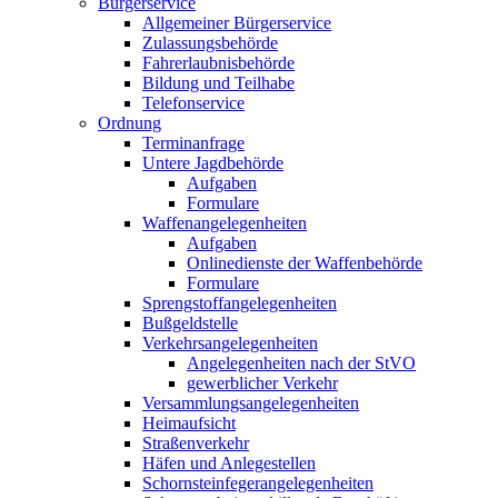
Bürgerservice
Allgemeiner Bürgerservice
Zulassungsbehörde
Fahrerlaubnisbehörde
Bildung und Teilhabe
Telefonservice
Ordnung
Terminanfrage
Untere Jagdbehörde
Aufgaben
Formulare
Waffenangelegenheiten
Aufgaben
Onlinedienste der Waffenbehörde
Formulare
Sprengstoff­angelegenheiten
Bußgeldstelle
Verkehrsangelegenheiten
Angelegenheiten nach der StVO
gewerblicher Verkehr
Versammlungs­angelegenheiten
Heimaufsicht
Straßenverkehr
Häfen und Anlegestellen
Schornsteinfeger­angelegenheiten