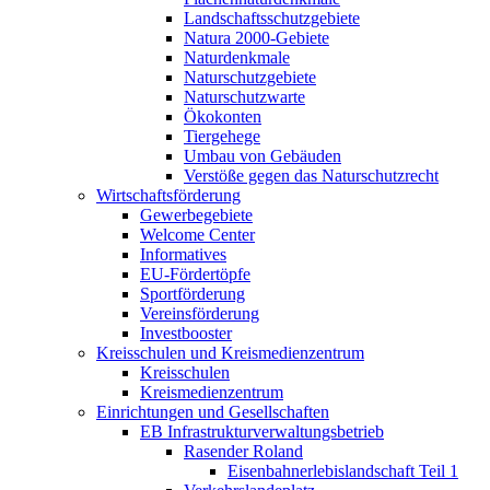
Landschaftsschutzgebiete
Natura 2000-Gebiete
Naturdenkmale
Naturschutzgebiete
Naturschutzwarte
Ökokonten
Tiergehege
Umbau von Gebäuden
Verstöße gegen das Naturschutzrecht
Wirtschaftsförderung
Gewerbegebiete
Welcome Center
Informatives
EU-Fördertöpfe
Sportförderung
Vereinsförderung
Investbooster
Kreisschulen und Kreismedienzentrum
Kreisschulen
Kreismedienzentrum
Einrichtungen und Gesellschaften
EB Infrastruktur­verwaltungsbetrieb
Rasender Roland
Eisenbahnerlebis­landschaft Teil 1