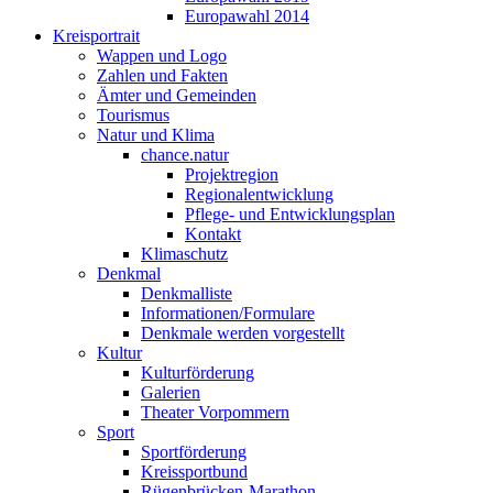
Europawahl 2014
Kreisportrait
Wappen und Logo
Zahlen und Fakten
Ämter und Gemeinden
Tourismus
Natur und Klima
chance.natur
Projektregion
Regionalentwicklung
Pflege- und Entwicklungsplan
Kontakt
Klimaschutz
Denkmal
Denkmalliste
Informationen/Formulare
Denkmale werden vorgestellt
Kultur
Kulturförderung
Galerien
Theater Vorpommern
Sport
Sportförderung
Kreissportbund
Rügenbrücken-Marathon