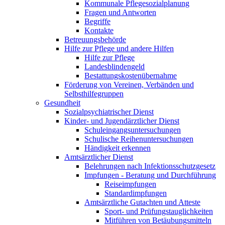
Kommunale Pflegesozialplanung
Fragen und Antworten
Begriffe
Kontakte
Betreuungsbehörde
Hilfe zur Pflege und andere Hilfen
Hilfe zur Pflege
Landesblindengeld
Bestattungskosten­übernahme
Förderung von Vereinen, Verbänden und
Selbsthilfegruppen
Gesundheit
Sozialpsychiatrischer Dienst
Kinder- und Jugendärztlicher Dienst
Schuleingangsuntersuchungen
Schulische Reihenuntersuchungen
Händigkeit erkennen
Amtsärztlicher Dienst
Belehrungen nach Infektionsschutzgesetz
Impfungen - Beratung und Durchführung
Reiseimpfungen
Standardimpfungen
Amtsärztliche Gutachten und Atteste
Sport- und Prüfungstauglichkeiten
Mitführen von Betäubungsmitteln