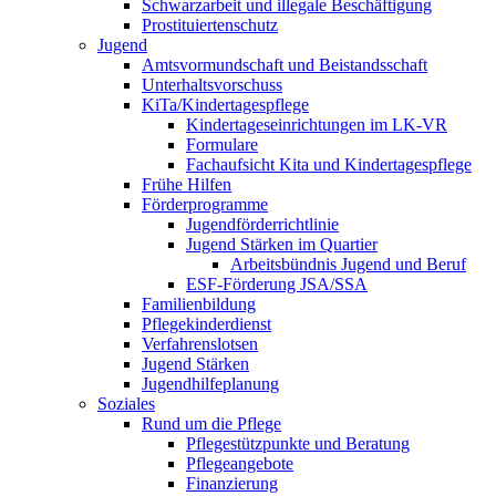
Schwarzarbeit und illegale Beschäftigung
Prostituiertenschutz
Jugend
Amtsvormundschaft und Beistandsschaft
Unterhaltsvorschuss
KiTa/Kindertagespflege
Kindertages­einrichtungen im LK-VR
Formulare
Fachaufsicht Kita und Kindertagespflege
Frühe Hilfen
Förderprogramme
Jugendförderrichtlinie
Jugend Stärken im Quartier
Arbeitsbündnis Jugend und Beruf
ESF-Förderung JSA/SSA
Familienbildung
Pflegekinderdienst
Verfahrenslotsen
Jugend Stärken
Jugendhilfeplanung
Soziales
Rund um die Pflege
Pflegestützpunkte und Beratung
Pflegeangebote
Finanzierung