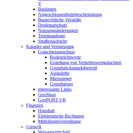
V
Baulasten
Abgeschlossenheits­bescheinigung
Baurechtliche Verstöße
Denkmalschutz
Nutzungsänderungen
Terminanfrage
Straßenaufsicht
Kataster und Vermessung
Gutachterausschuss
Bodenrichtwerte
Erstellung von Verkehrswertgutachten
Grundstücksmarktbericht
Auskünfte
Mietspiegel
Grundsteuer
interessante Links
GeoShop
GeoPORT.VR
Finanzen
Haushalt
Elektronische Rechnung
Mitteilungsverordnung
Umwelt
Wasserwirtschaft