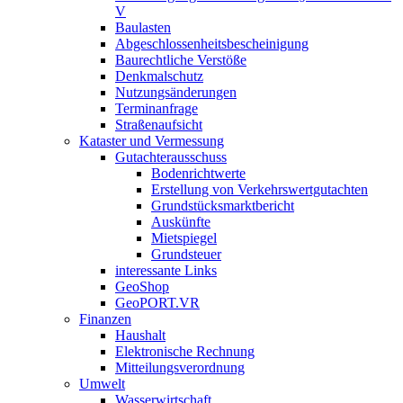
V
Baulasten
Abgeschlossenheits­bescheinigung
Baurechtliche Verstöße
Denkmalschutz
Nutzungsänderungen
Terminanfrage
Straßenaufsicht
Kataster und Vermessung
Gutachterausschuss
Bodenrichtwerte
Erstellung von Verkehrswertgutachten
Grundstücksmarktbericht
Auskünfte
Mietspiegel
Grundsteuer
interessante Links
GeoShop
GeoPORT.VR
Finanzen
Haushalt
Elektronische Rechnung
Mitteilungsverordnung
Umwelt
Wasserwirtschaft