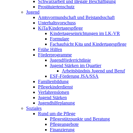
Schwarzarbeit und illegale Beschäftigung
Prostituiertenschutz
Jugend
Amtsvormundschaft und Beistandsschaft
Unterhaltsvorschuss
KiTa/Kindertagespflege
Kindertages­einrichtungen im LK-VR
Formulare
Fachaufsicht Kita und Kindertagespflege
Frühe Hilfen
Förderprogramme
Jugendförderrichtlinie
Jugend Stärken im Quartier
Arbeitsbündnis Jugend und Beruf
ESF-Förderung JSA/SSA
Familienbildung
Pflegekinderdienst
Verfahrenslotsen
Jugend Stärken
Jugendhilfeplanung
Soziales
Rund um die Pflege
Pflegestützpunkte und Beratung
Pflegeangebote
Finanzierung