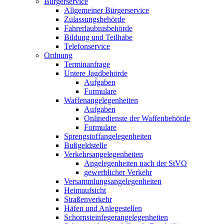
Bürgerservice
Allgemeiner Bürgerservice
Zulassungsbehörde
Fahrerlaubnisbehörde
Bildung und Teilhabe
Telefonservice
Ordnung
Terminanfrage
Untere Jagdbehörde
Aufgaben
Formulare
Waffenangelegenheiten
Aufgaben
Onlinedienste der Waffenbehörde
Formulare
Sprengstoff­angelegenheiten
Bußgeldstelle
Verkehrsangelegenheiten
Angelegenheiten nach der StVO
gewerblicher Verkehr
Versammlungs­angelegenheiten
Heimaufsicht
Straßenverkehr
Häfen und Anlegestellen
Schornsteinfeger­angelegenheiten