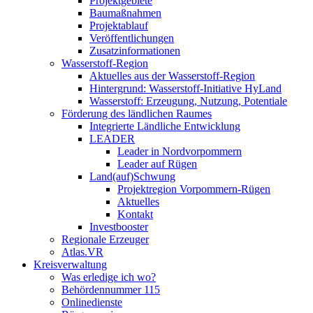
Projektgebiete
Baumaßnahmen
Projektablauf
Veröffentlichungen
Zusatzinformationen
Wasserstoff-Region
Aktuelles aus der Wasserstoff-Region
Hintergrund: Wasserstoff-Initiative HyLand
Wasserstoff: Erzeugung, Nutzung, Potentiale
Förderung des ländlichen Raumes
Integrierte Ländliche Entwicklung
LEADER
Leader in Nordvorpommern
Leader auf Rügen
Land(auf)Schwung
Projektregion Vorpommern-Rügen
Aktuelles
Kontakt
Investbooster
Regionale Erzeuger
Atlas.VR
Kreisverwaltung
Was erledige ich wo?
Behördennummer 115
Onlinedienste