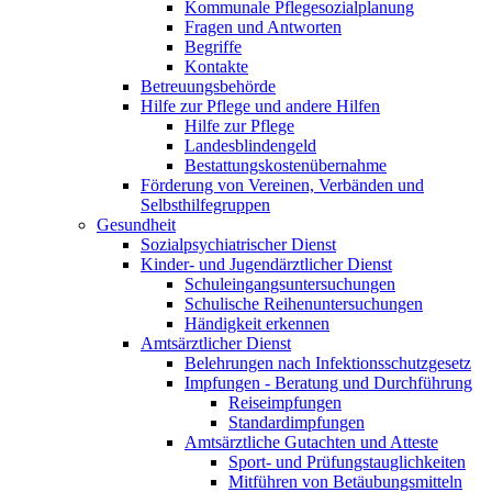
Kommunale Pflegesozialplanung
Fragen und Antworten
Begriffe
Kontakte
Betreuungsbehörde
Hilfe zur Pflege und andere Hilfen
Hilfe zur Pflege
Landesblindengeld
Bestattungskosten­übernahme
Förderung von Vereinen, Verbänden und
Selbsthilfegruppen
Gesundheit
Sozialpsychiatrischer Dienst
Kinder- und Jugendärztlicher Dienst
Schuleingangsuntersuchungen
Schulische Reihenuntersuchungen
Händigkeit erkennen
Amtsärztlicher Dienst
Belehrungen nach Infektionsschutzgesetz
Impfungen - Beratung und Durchführung
Reiseimpfungen
Standardimpfungen
Amtsärztliche Gutachten und Atteste
Sport- und Prüfungstauglichkeiten
Mitführen von Betäubungsmitteln