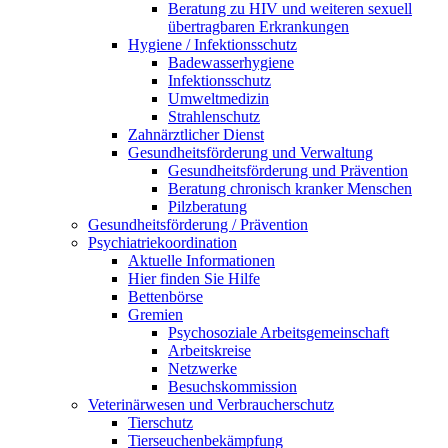
Beratung zu HIV und weiteren sexuell
übertragbaren Erkrankungen
Hygiene / Infektionsschutz
Badewasserhygiene
Infektionsschutz
Umweltmedizin
Strahlenschutz
Zahnärztlicher Dienst
Gesundheitsförderung und Verwaltung
Gesundheitsförderung und Prävention
Beratung chronisch kranker Menschen
Pilzberatung
Gesundheits­förderung / Prävention
Psychiatriekoordination
Aktuelle Informationen
Hier finden Sie Hilfe
Bettenbörse
Gremien
Psychosoziale Arbeits­gemeinschaft
Arbeitskreise
Netzwerke
Besuchskommission
Veterinärwesen und Verbraucherschutz
Tierschutz
Tierseuchenbekämpfung