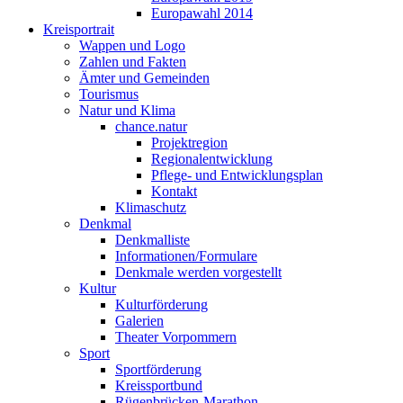
Europawahl 2014
Kreisportrait
Wappen und Logo
Zahlen und Fakten
Ämter und Gemeinden
Tourismus
Natur und Klima
chance.natur
Projektregion
Regionalentwicklung
Pflege- und Entwicklungsplan
Kontakt
Klimaschutz
Denkmal
Denkmalliste
Informationen/Formulare
Denkmale werden vorgestellt
Kultur
Kulturförderung
Galerien
Theater Vorpommern
Sport
Sportförderung
Kreissportbund
Rügenbrücken-Marathon