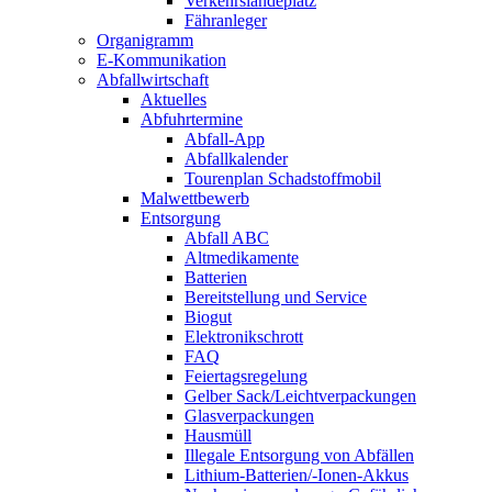
Verkehrslandeplatz
Fähranleger
Organigramm
E-Kommunikation
Abfallwirtschaft
Aktuelles
Abfuhrtermine
Abfall-App
Abfallkalender
Tourenplan Schadstoffmobil
Malwettbewerb
Entsorgung
Abfall ABC
Altmedikamente
Batterien
Bereitstellung und Service
Biogut
Elektronikschrott
FAQ
Feiertagsregelung
Gelber Sack/Leichtverpackungen
Glasverpackungen
Hausmüll
Illegale Entsorgung von Abfällen
Lithium-Batterien/-Ionen-Akkus