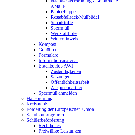
Nachweisverordnung - Gefährliche
Abfälle
Papier/Pappe
Restabfallsack/Müllbüdel
Schadstoffe
Sperrmüll
Wertstoffhöfe
Winterhinweis
Kompost
Gebühren
Formulare
Informationsmaterial
Eigenbetrieb AWI
Zuständigkeiten
Satzungen
Öffentlichkeitsarbeit
Ansprechpartner
Sperrmüll anmelden
Hausordnung
Kreisarchiv
Förderung der Europäischen Union
Schulbauprogramm
Schülerbeförderung
Rechtliches
Freiwillige Leistungen