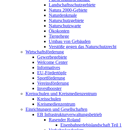
Landschaftsschutzgebiete
Natura 2000-Gebiete
Naturdenkmale
Naturschutzgebiete
Naturschutzwarte
Ökokonten
Tiergehege
Umbau von Gebäuden
Verstöße gegen das Naturschutzrecht
Wirtschaftsförderung
Gewerbegebiete
Welcome Center
Informatives
EU-Fördertöpfe
Sportförderung
Vereinsförderung
Investbooster
Kreisschulen und Kreismedienzentrum
Kreisschulen
Kreismedienzentrum
Einrichtungen und Gesellschaften
EB Infrastruktur­verwaltungsbetrieb
Rasender Roland
Eisenbahnerlebis­landschaft Teil 1