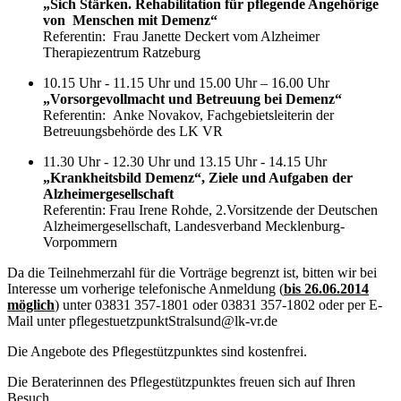
„Sich Stärken. Rehabilitation für pflegende Angehörige
von Menschen mit Demenz“
Referentin: Frau Janette Deckert vom Alzheimer
Therapiezentrum Ratzeburg
10.15 Uhr - 11.15 Uhr und 15.00 Uhr – 16.00 Uhr
„Vorsorgevollmacht und Betreuung bei Demenz“
Referentin: Anke Novakov, Fachgebietsleiterin der
Betreuungsbehörde des LK VR
11.30 Uhr - 12.30 Uhr und 13.15 Uhr - 14.15 Uhr
„Krankheitsbild Demenz“, Ziele und Aufgaben der
Alzheimergesellschaft
Referentin: Frau Irene Rohde, 2.Vorsitzende der Deutschen
Alzheimergesellschaft, Landesverband Mecklenburg-
Vorpommern
Da die Teilnehmerzahl für die Vorträge begrenzt ist, bitten wir bei
Interesse um vorherige telefonische Anmeldung (
bis 26.06.2014
möglich
) unter 03831 357-1801 oder 03831 357-1802 oder per E-
Mail unter pflegestuetzpunktStralsund@lk-vr.de
Die Angebote des Pflegestützpunktes sind kostenfrei.
Die Beraterinnen des Pflegestützpunktes freuen sich auf Ihren
Besuch.