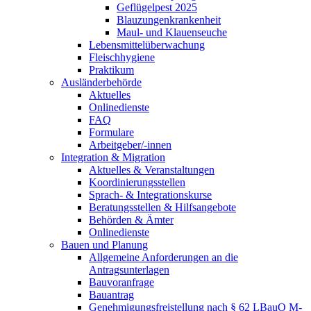
Geflügelpest 2025
Blauzungenkrankenheit
Maul- und Klauenseuche
Lebensmittelüberwachung
Fleischhygiene
Praktikum
Ausländerbehörde
Aktuelles
Onlinedienste
FAQ
Formulare
Arbeitgeber/-innen
Integration & Migration
Aktuelles & Veranstaltungen
Koordinierungsstellen
Sprach- & Integrationskurse
Beratungsstellen & Hilfsangebote
Behörden & Ämter
Onlinedienste
Bauen und Planung
Allgemeine Anforderungen an die
Antragsunterlagen
Bauvoranfrage
Bauantrag
Genehmigungsfreistellung nach § 62 LBauO M-