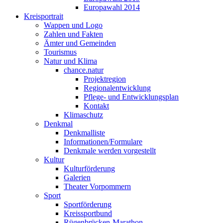
Europawahl 2014
Kreisportrait
Wappen und Logo
Zahlen und Fakten
Ämter und Gemeinden
Tourismus
Natur und Klima
chance.natur
Projektregion
Regionalentwicklung
Pflege- und Entwicklungsplan
Kontakt
Klimaschutz
Denkmal
Denkmalliste
Informationen/Formulare
Denkmale werden vorgestellt
Kultur
Kulturförderung
Galerien
Theater Vorpommern
Sport
Sportförderung
Kreissportbund
Rügenbrücken-Marathon