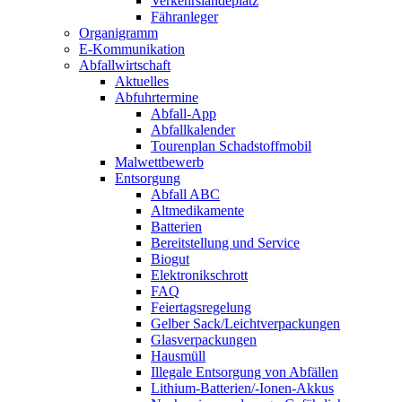
Verkehrslandeplatz
Fähranleger
Organigramm
E-Kommunikation
Abfallwirtschaft
Aktuelles
Abfuhrtermine
Abfall-App
Abfallkalender
Tourenplan Schadstoffmobil
Malwettbewerb
Entsorgung
Abfall ABC
Altmedikamente
Batterien
Bereitstellung und Service
Biogut
Elektronikschrott
FAQ
Feiertagsregelung
Gelber Sack/Leichtverpackungen
Glasverpackungen
Hausmüll
Illegale Entsorgung von Abfällen
Lithium-Batterien/-Ionen-Akkus