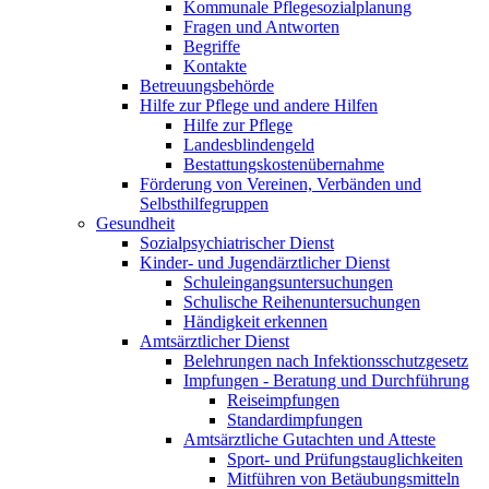
Kommunale Pflegesozialplanung
Fragen und Antworten
Begriffe
Kontakte
Betreuungsbehörde
Hilfe zur Pflege und andere Hilfen
Hilfe zur Pflege
Landesblindengeld
Bestattungskosten­übernahme
Förderung von Vereinen, Verbänden und
Selbsthilfegruppen
Gesundheit
Sozialpsychiatrischer Dienst
Kinder- und Jugendärztlicher Dienst
Schuleingangsuntersuchungen
Schulische Reihenuntersuchungen
Händigkeit erkennen
Amtsärztlicher Dienst
Belehrungen nach Infektionsschutzgesetz
Impfungen - Beratung und Durchführung
Reiseimpfungen
Standardimpfungen
Amtsärztliche Gutachten und Atteste
Sport- und Prüfungstauglichkeiten
Mitführen von Betäubungsmitteln