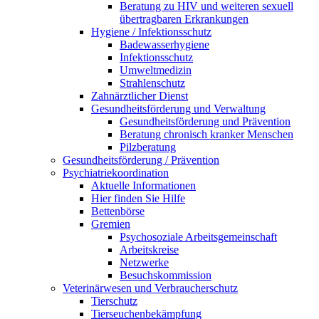
Beratung zu HIV und weiteren sexuell
übertragbaren Erkrankungen
Hygiene / Infektionsschutz
Badewasserhygiene
Infektionsschutz
Umweltmedizin
Strahlenschutz
Zahnärztlicher Dienst
Gesundheitsförderung und Verwaltung
Gesundheitsförderung und Prävention
Beratung chronisch kranker Menschen
Pilzberatung
Gesundheits­förderung / Prävention
Psychiatriekoordination
Aktuelle Informationen
Hier finden Sie Hilfe
Bettenbörse
Gremien
Psychosoziale Arbeits­gemeinschaft
Arbeitskreise
Netzwerke
Besuchskommission
Veterinärwesen und Verbraucherschutz
Tierschutz
Tierseuchenbekämpfung