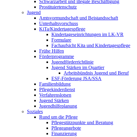
Schwarzarbeit und illegale Beschäftigung
Prostituiertenschutz
Jugend
Amtsvormundschaft und Beistandsschaft
Unterhaltsvorschuss
KiTa/Kindertagespflege
Kindertages­einrichtungen im LK-VR
Formulare
Fachaufsicht Kita und Kindertagespflege
Frühe Hilfen
Förderprogramme
Jugendförderrichtlinie
Jugend Stärken im Quartier
Arbeitsbündnis Jugend und Beruf
ESF-Förderung JSA/SSA
Familienbildung
Pflegekinderdienst
Verfahrenslotsen
Jugend Stärken
Jugendhilfeplanung
Soziales
Rund um die Pflege
Pflegestützpunkte und Beratung
Pflegeangebote
Finanzierung