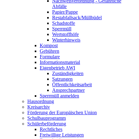
Nachweisverordnung - Gefährliche
Abfälle
Papier/Pappe
Restabfallsack/Müllbüdel
Schadstoffe
Sperrmüll
Wertstoffhöfe
Winterhinweis
Kompost
Gebühren
Formulare
Informationsmaterial
Eigenbetrieb AWI
Zuständigkeiten
Satzungen
Öffentlichkeitsarbeit
Ansprechpartner
Sperrmüll anmelden
Hausordnung
Kreisarchiv
Förderung der Europäischen Union
Schulbauprogramm
Schülerbeförderung
Rechtliches
Freiwillige Leistungen