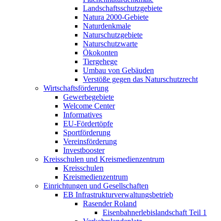
Landschaftsschutzgebiete
Natura 2000-Gebiete
Naturdenkmale
Naturschutzgebiete
Naturschutzwarte
Ökokonten
Tiergehege
Umbau von Gebäuden
Verstöße gegen das Naturschutzrecht
Wirtschaftsförderung
Gewerbegebiete
Welcome Center
Informatives
EU-Fördertöpfe
Sportförderung
Vereinsförderung
Investbooster
Kreisschulen und Kreismedienzentrum
Kreisschulen
Kreismedienzentrum
Einrichtungen und Gesellschaften
EB Infrastruktur­verwaltungsbetrieb
Rasender Roland
Eisenbahnerlebis­landschaft Teil 1