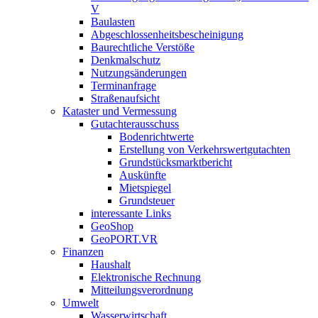
V
Baulasten
Abgeschlossenheits­bescheinigung
Baurechtliche Verstöße
Denkmalschutz
Nutzungsänderungen
Terminanfrage
Straßenaufsicht
Kataster und Vermessung
Gutachterausschuss
Bodenrichtwerte
Erstellung von Verkehrswertgutachten
Grundstücksmarktbericht
Auskünfte
Mietspiegel
Grundsteuer
interessante Links
GeoShop
GeoPORT.VR
Finanzen
Haushalt
Elektronische Rechnung
Mitteilungsverordnung
Umwelt
Wasserwirtschaft