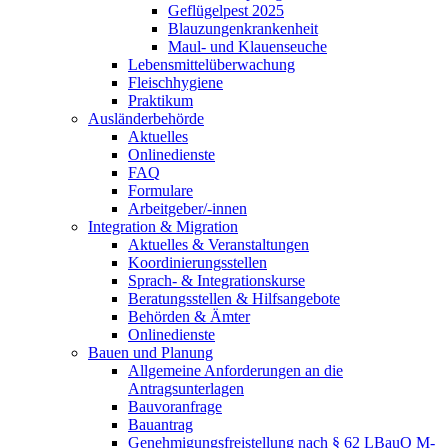
Geflügelpest 2025
Blauzungenkrankenheit
Maul- und Klauenseuche
Lebensmittelüberwachung
Fleischhygiene
Praktikum
Ausländerbehörde
Aktuelles
Onlinedienste
FAQ
Formulare
Arbeitgeber/-innen
Integration & Migration
Aktuelles & Veranstaltungen
Koordinierungsstellen
Sprach- & Integrationskurse
Beratungsstellen & Hilfsangebote
Behörden & Ämter
Onlinedienste
Bauen und Planung
Allgemeine Anforderungen an die
Antragsunterlagen
Bauvoranfrage
Bauantrag
Genehmigungsfreistellung nach § 62 LBauO M-