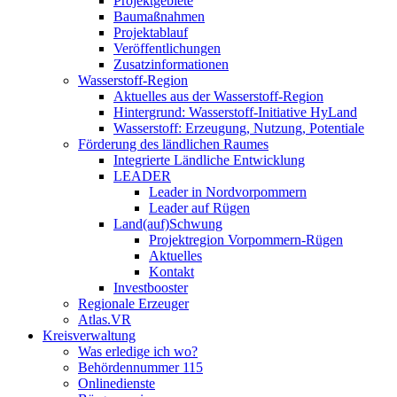
Projektgebiete
Baumaßnahmen
Projektablauf
Veröffentlichungen
Zusatzinformationen
Wasserstoff-Region
Aktuelles aus der Wasserstoff-Region
Hintergrund: Wasserstoff-Initiative HyLand
Wasserstoff: Erzeugung, Nutzung, Potentiale
Förderung des ländlichen Raumes
Integrierte Ländliche Entwicklung
LEADER
Leader in Nordvorpommern
Leader auf Rügen
Land(auf)Schwung
Projektregion Vorpommern-Rügen
Aktuelles
Kontakt
Investbooster
Regionale Erzeuger
Atlas.VR
Kreisverwaltung
Was erledige ich wo?
Behördennummer 115
Onlinedienste