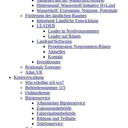
Aktuelles aus der Wasserstoff-Region
Hintergrund: Wasserstoff-Initiative HyLand
Wasserstoff: Erzeugung, Nutzung, Potentiale
Förderung des ländlichen Raumes
Integrierte Ländliche Entwicklung
LEADER
Leader in Nordvorpommern
Leader auf Rügen
Land(auf)Schwung
Projektregion Vorpommern-Rügen
Aktuelles
Kontakt
Investbooster
Regionale Erzeuger
Atlas.VR
Kreisverwaltung
Was erledige ich wo?
Behördennummer 115
Onlinedienste
Bürgerservice
Allgemeiner Bürgerservice
Zulassungsbehörde
Fahrerlaubnisbehörde
Bildung und Teilhabe
Telefonservice