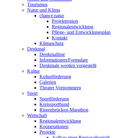
Tourismus
Natur und Klima
chance.natur
Projektregion
Regionalentwicklung
Pflege- und Entwicklungsplan
Kontakt
Klimaschutz
Denkmal
Denkmalliste
Informationen/Formulare
Denkmale werden vorgestellt
Kultur
Kulturförderung
Galerien
Theater Vorpommern
Sport
Sportförderung
Kreissportbund
Rügenbrücken-Marathon
Wirtschaft
Regionalentwicklung
Kooperationen
Projekte
Aufbau einer Regionallogistik