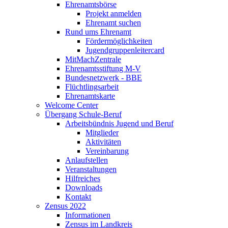
Ehrenamtsbörse
Projekt anmelden
Ehrenamt suchen
Rund ums Ehrenamt
Fördermöglichkeiten
Jugendgruppenleitercard
MitMachZentrale
Ehrenamtsstiftung M-V
Bundesnetzwerk - BBE
Flüchtlingsarbeit
Ehrenamtskarte
Welcome Center
Übergang Schule-Beruf
Arbeitsbündnis Jugend und Beruf
Mitglieder
Aktivitäten
Vereinbarung
Anlaufstellen
Veranstaltungen
Hilfreiches
Downloads
Kontakt
Zensus 2022
Informationen
Zensus im Landkreis