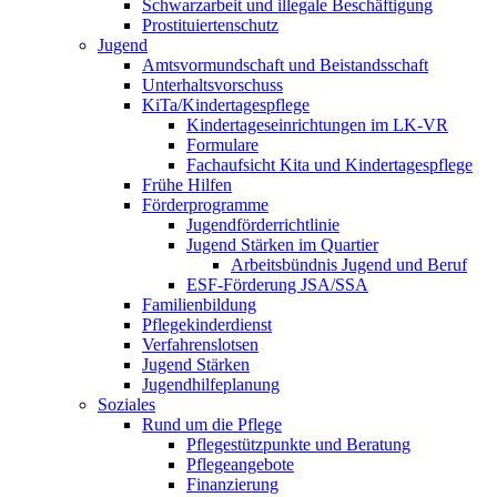
Schwarzarbeit und illegale Beschäftigung
Prostituiertenschutz
Jugend
Amtsvormundschaft und Beistandsschaft
Unterhaltsvorschuss
KiTa/Kindertagespflege
Kindertages­einrichtungen im LK-VR
Formulare
Fachaufsicht Kita und Kindertagespflege
Frühe Hilfen
Förderprogramme
Jugendförderrichtlinie
Jugend Stärken im Quartier
Arbeitsbündnis Jugend und Beruf
ESF-Förderung JSA/SSA
Familienbildung
Pflegekinderdienst
Verfahrenslotsen
Jugend Stärken
Jugendhilfeplanung
Soziales
Rund um die Pflege
Pflegestützpunkte und Beratung
Pflegeangebote
Finanzierung