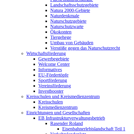
Landschaftsschutzgebiete
Natura 2000-Gebiete
Naturdenkmale
Naturschutzgebiete
Naturschutzwarte
Ökokonten
Tiergehege
Umbau von Gebäuden
Verstöße gegen das Naturschutzrecht
Wirtschaftsförderung
Gewerbegebiete
Welcome Center
Informatives
EU-Fördertöpfe
Sportförderung
Vereinsförderung
Investbooster
Kreisschulen und Kreismedienzentrum
Kreisschulen
Kreismedienzentrum
Einrichtungen und Gesellschaften
EB Infrastruktur­verwaltungsbetrieb
Rasender Roland
Eisenbahnerlebis­landschaft Teil 1