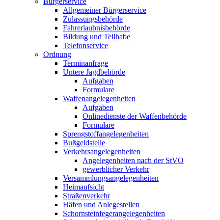
Bürgerservice
Allgemeiner Bürgerservice
Zulassungsbehörde
Fahrerlaubnisbehörde
Bildung und Teilhabe
Telefonservice
Ordnung
Terminanfrage
Untere Jagdbehörde
Aufgaben
Formulare
Waffenangelegenheiten
Aufgaben
Onlinedienste der Waffenbehörde
Formulare
Sprengstoff­angelegenheiten
Bußgeldstelle
Verkehrsangelegenheiten
Angelegenheiten nach der StVO
gewerblicher Verkehr
Versammlungs­angelegenheiten
Heimaufsicht
Straßenverkehr
Häfen und Anlegestellen
Schornsteinfeger­angelegenheiten