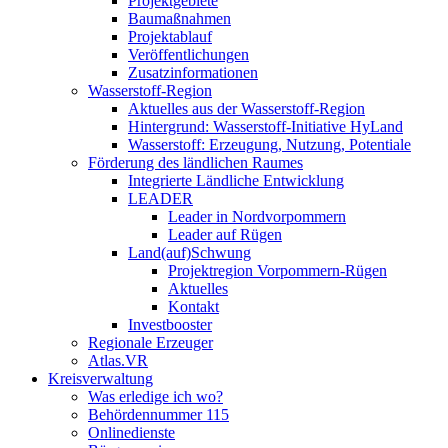
Projektgebiete
Baumaßnahmen
Projektablauf
Veröffentlichungen
Zusatzinformationen
Wasserstoff-Region
Aktuelles aus der Wasserstoff-Region
Hintergrund: Wasserstoff-Initiative HyLand
Wasserstoff: Erzeugung, Nutzung, Potentiale
Förderung des ländlichen Raumes
Integrierte Ländliche Entwicklung
LEADER
Leader in Nordvorpommern
Leader auf Rügen
Land(auf)Schwung
Projektregion Vorpommern-Rügen
Aktuelles
Kontakt
Investbooster
Regionale Erzeuger
Atlas.VR
Kreisverwaltung
Was erledige ich wo?
Behördennummer 115
Onlinedienste