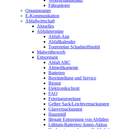
Verkehrslandeplatz
Fähranleger
Organigramm
E-Kommunikation
Abfallwirtschaft
Aktuelles
Abfuhrtermine
Abfall-App
Abfallkalender
Tourenplan Schadstoffmobil
Malwettbewerb
Entsorgung
Abfall ABC
Altmedikamente
Batterien
Bereitstellung und Service
Biogut
Elektronikschrott
FAQ
Feiertagsregelung
Gelber Sack/Leichtverpackungen
Glasverpackungen
Hausmüll
Illegale Entsorgung von Abfällen
Lithium-Batterien/-Ionen-Akkus