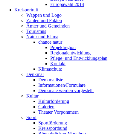
Europawahl 2014
Kreisportrait
Wappen und Logo
Zahlen und Fakten
Ämter und Gemeinden
Tourismus
Natur und Klima
chance.natur
Projektregion
Regionalentwicklung
Pflege- und Entwicklungsplan
Kontakt
Klimaschutz
Denkmal
Denkmalliste
Informationen/Formulare
Denkmale werden vorgestellt
Kultur
Kulturförderung
Galerien
Theater Vorpommern
Sport
Sportförderung
Kreissportbund
Rügenbrücken-Marathon