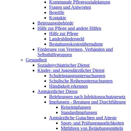
Kommunale Pflegesozialplanung
Fragen und Antworten
Begriffe
Kontakte
Betreuungsbehörde
Hilfe zur Pflege und andere Hilfen
Hilfe zur Pflege
Landesblindengeld
Bestattungskosten­übernahme
Förderung von Vereinen, Verbänden und
Selbsthilfegruppen
Gesundheit
Sozialpsychiatrischer Dienst
Kinder- und Jugendärztlicher Dienst
Schuleingangsuntersuchungen
Schulische Reihenuntersuchungen
Händigkeit erkennen
Amtsärztlicher Dienst
Belehrungen nach Infektionsschutzgesetz
Impfungen - Beratung und Durchführung
Reiseimpfungen
Standardimpfungen
Amtsärztliche Gutachten und Atteste
Sport- und Prüfungstauglichkeiten
Mitführen von Betäubungsmitteln