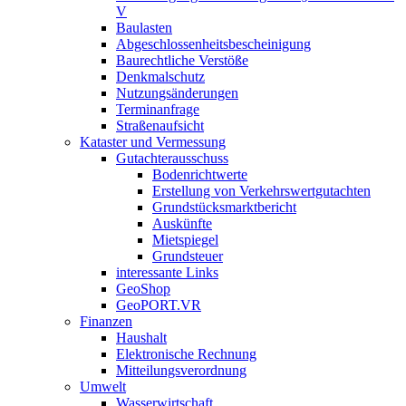
V
Baulasten
Abgeschlossenheits­bescheinigung
Baurechtliche Verstöße
Denkmalschutz
Nutzungsänderungen
Terminanfrage
Straßenaufsicht
Kataster und Vermessung
Gutachterausschuss
Bodenrichtwerte
Erstellung von Verkehrswertgutachten
Grundstücksmarktbericht
Auskünfte
Mietspiegel
Grundsteuer
interessante Links
GeoShop
GeoPORT.VR
Finanzen
Haushalt
Elektronische Rechnung
Mitteilungsverordnung
Umwelt
Wasserwirtschaft