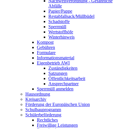
Nachweisverordnung - Gefährliche
Abfälle
Papier/Pappe
Restabfallsack/Müllbüdel
Schadstoffe
Sperrmüll
Wertstoffhöfe
Winterhinweis
Kompost
Gebühren
Formulare
Informationsmaterial
Eigenbetrieb AWI
Zuständigkeiten
Satzungen
Öffentlichkeitsarbeit
Ansprechpartner
Sperrmüll anmelden
Hausordnung
Kreisarchiv
Förderung der Europäischen Union
Schulbauprogramm
Schülerbeförderung
Rechtliches
Freiwillige Leistungen