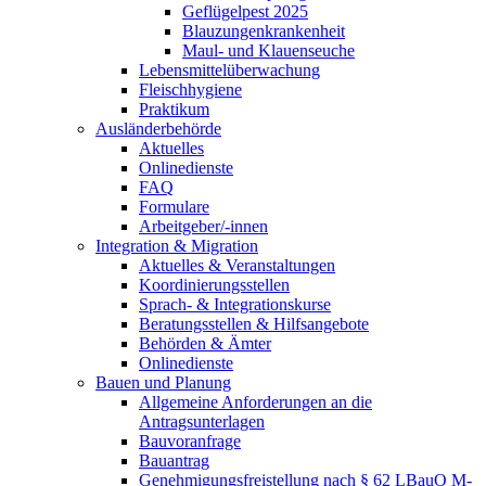
Geflügelpest 2025
Blauzungenkrankenheit
Maul- und Klauenseuche
Lebensmittelüberwachung
Fleischhygiene
Praktikum
Ausländerbehörde
Aktuelles
Onlinedienste
FAQ
Formulare
Arbeitgeber/-innen
Integration & Migration
Aktuelles & Veranstaltungen
Koordinierungsstellen
Sprach- & Integrationskurse
Beratungsstellen & Hilfsangebote
Behörden & Ämter
Onlinedienste
Bauen und Planung
Allgemeine Anforderungen an die
Antragsunterlagen
Bauvoranfrage
Bauantrag
Genehmigungsfreistellung nach § 62 LBauO M-