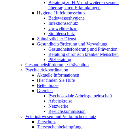
Beratung zu HIV und weiteren sexuell
übertragbaren Erkrankungen
Hygiene / Infektionsschutz
Badewasserhygiene
Infektionsschutz
Umweltmedizin
Strahlenschutz
Zahnärztlicher Dienst
Gesundheitsförderung und Verwaltung
Gesundheitsförderung und Prävention
Beratung chronisch kranker Menschen
Pilzberatung
Gesundheits­förderung / Prävention
Psychiatriekoordination
Aktuelle Informationen
Hier finden Sie Hilfe
Bettenbörse
Gremien
Psychosoziale Arbeits­gemeinschaft
Arbeitskreise
Netzwerke
Besuchskommission
Veterinärwesen und Verbraucherschutz
Tierschutz
Tierseuchenbekämpfung