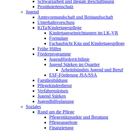
Schwarzarbeit und illegale Beschäftigung
Prostituiertenschutz
Jugend
Amtsvormundschaft und Beistandsschaft
Unterhaltsvorschuss
KiTa/Kindertagespflege
Kindertages­einrichtungen im LK-VR
Formulare
Fachaufsicht Kita und Kindertagespflege
Frühe Hilfen
Förderprogramme
Jugendförderrichtlinie
Jugend Stärken im Quartier
Arbeitsbündnis Jugend und Beruf
ESF-Förderung JSA/SSA
Familienbildung
Pflegekinderdienst
Verfahrenslotsen
Jugend Stärken
Jugendhilfeplanung
Soziales
Rund um die Pflege
Pflegestützpunkte und Beratung
Pflegeangebote
Finanzierung