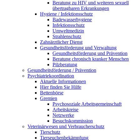
Beratung zu HIV und weiteren sexuell
übertragbaren Erkrankungen
Hygiene / Infektionsschutz
Badewasserhygiene
Infektionsschutz
Umweltmedizin
Strahlenschutz
Zahnärztlicher Dienst
Gesundheitsförderung und Verwaltung
Gesundheitsförderung und Prävention
Beratung chronisch kranker Menschen
Pilzberatung
Gesundheits­förderung / Prävention
Psychiatriekoordination
Aktuelle Informationen
Hier finden Sie Hilfe
Bettenbörse
Gremien
Psychosoziale Arbeits­gemeinschaft
Arbeitskreise
Netzwerke
Besuchskommission
Veterinärwesen und Verbraucherschutz
Tierschutz
Tierseuchenbekämpfung