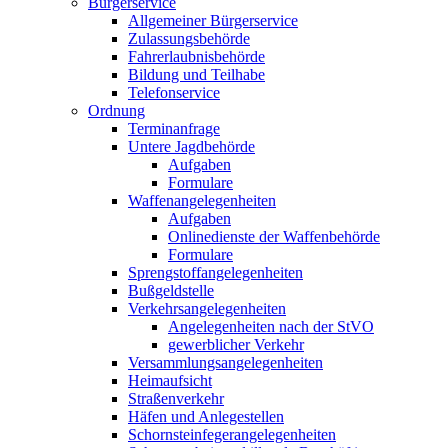
Bürgerservice
Allgemeiner Bürgerservice
Zulassungsbehörde
Fahrerlaubnisbehörde
Bildung und Teilhabe
Telefonservice
Ordnung
Terminanfrage
Untere Jagdbehörde
Aufgaben
Formulare
Waffenangelegenheiten
Aufgaben
Onlinedienste der Waffenbehörde
Formulare
Sprengstoff­angelegenheiten
Bußgeldstelle
Verkehrsangelegenheiten
Angelegenheiten nach der StVO
gewerblicher Verkehr
Versammlungs­angelegenheiten
Heimaufsicht
Straßenverkehr
Häfen und Anlegestellen
Schornsteinfeger­angelegenheiten