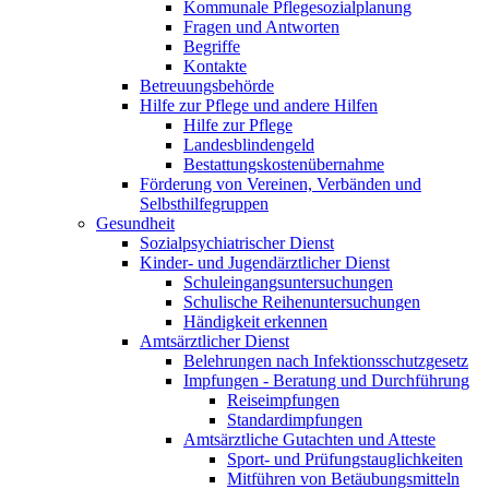
Kommunale Pflegesozialplanung
Fragen und Antworten
Begriffe
Kontakte
Betreuungsbehörde
Hilfe zur Pflege und andere Hilfen
Hilfe zur Pflege
Landesblindengeld
Bestattungskosten­übernahme
Förderung von Vereinen, Verbänden und
Selbsthilfegruppen
Gesundheit
Sozialpsychiatrischer Dienst
Kinder- und Jugendärztlicher Dienst
Schuleingangsuntersuchungen
Schulische Reihenuntersuchungen
Händigkeit erkennen
Amtsärztlicher Dienst
Belehrungen nach Infektionsschutzgesetz
Impfungen - Beratung und Durchführung
Reiseimpfungen
Standardimpfungen
Amtsärztliche Gutachten und Atteste
Sport- und Prüfungstauglichkeiten
Mitführen von Betäubungsmitteln