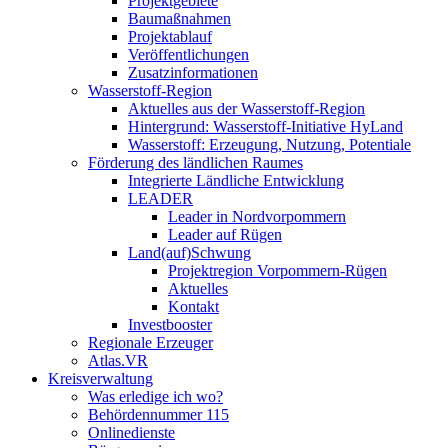
Projektgebiete
Baumaßnahmen
Projektablauf
Veröffentlichungen
Zusatzinformationen
Wasserstoff-Region
Aktuelles aus der Wasserstoff-Region
Hintergrund: Wasserstoff-Initiative HyLand
Wasserstoff: Erzeugung, Nutzung, Potentiale
Förderung des ländlichen Raumes
Integrierte Ländliche Entwicklung
LEADER
Leader in Nordvorpommern
Leader auf Rügen
Land(auf)Schwung
Projektregion Vorpommern-Rügen
Aktuelles
Kontakt
Investbooster
Regionale Erzeuger
Atlas.VR
Kreisverwaltung
Was erledige ich wo?
Behördennummer 115
Onlinedienste