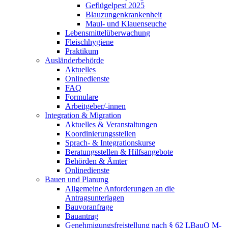
Geflügelpest 2025
Blauzungenkrankenheit
Maul- und Klauenseuche
Lebensmittelüberwachung
Fleischhygiene
Praktikum
Ausländerbehörde
Aktuelles
Onlinedienste
FAQ
Formulare
Arbeitgeber/-innen
Integration & Migration
Aktuelles & Veranstaltungen
Koordinierungsstellen
Sprach- & Integrationskurse
Beratungsstellen & Hilfsangebote
Behörden & Ämter
Onlinedienste
Bauen und Planung
Allgemeine Anforderungen an die
Antragsunterlagen
Bauvoranfrage
Bauantrag
Genehmigungsfreistellung nach § 62 LBauO M-