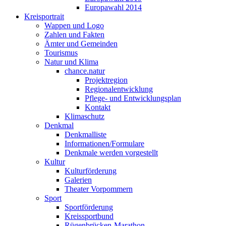
Europawahl 2014
Kreisportrait
Wappen und Logo
Zahlen und Fakten
Ämter und Gemeinden
Tourismus
Natur und Klima
chance.natur
Projektregion
Regionalentwicklung
Pflege- und Entwicklungsplan
Kontakt
Klimaschutz
Denkmal
Denkmalliste
Informationen/Formulare
Denkmale werden vorgestellt
Kultur
Kulturförderung
Galerien
Theater Vorpommern
Sport
Sportförderung
Kreissportbund
Rügenbrücken-Marathon