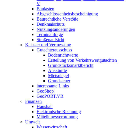
V
Baulasten
Abgeschlossenheits­bescheinigung
Baurechtliche Verstöße
Denkmalschutz
Nutzungsänderungen
Terminanfrage
Straßenaufsicht
Kataster und Vermessung
Gutachterausschuss
Bodenrichtwerte
Erstellung von Verkehrswertgutachten
Grundstücksmarktbericht
Auskünfte
Mietspiegel
Grundsteuer
interessante Links
GeoShop
GeoPORT.VR
Finanzen
Haushalt
Elektronische Rechnung
Mitteilungsverordnung
Umwelt
Wasserwirtschaft