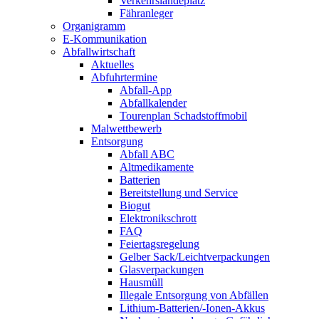
Verkehrslandeplatz
Fähranleger
Organigramm
E-Kommunikation
Abfallwirtschaft
Aktuelles
Abfuhrtermine
Abfall-App
Abfallkalender
Tourenplan Schadstoffmobil
Malwettbewerb
Entsorgung
Abfall ABC
Altmedikamente
Batterien
Bereitstellung und Service
Biogut
Elektronikschrott
FAQ
Feiertagsregelung
Gelber Sack/Leichtverpackungen
Glasverpackungen
Hausmüll
Illegale Entsorgung von Abfällen
Lithium-Batterien/-Ionen-Akkus