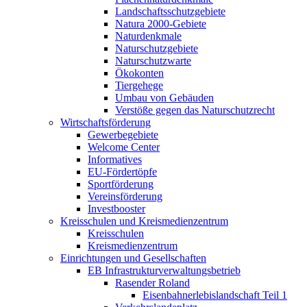
Landschaftsschutzgebiete
Natura 2000-Gebiete
Naturdenkmale
Naturschutzgebiete
Naturschutzwarte
Ökokonten
Tiergehege
Umbau von Gebäuden
Verstöße gegen das Naturschutzrecht
Wirtschaftsförderung
Gewerbegebiete
Welcome Center
Informatives
EU-Fördertöpfe
Sportförderung
Vereinsförderung
Investbooster
Kreisschulen und Kreismedienzentrum
Kreisschulen
Kreismedienzentrum
Einrichtungen und Gesellschaften
EB Infrastruktur­verwaltungsbetrieb
Rasender Roland
Eisenbahnerlebis­landschaft Teil 1