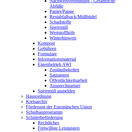
Nachweisverordnung - Gefährliche
Abfälle
Papier/Pappe
Restabfallsack/Müllbüdel
Schadstoffe
Sperrmüll
Wertstoffhöfe
Winterhinweis
Kompost
Gebühren
Formulare
Informationsmaterial
Eigenbetrieb AWI
Zuständigkeiten
Satzungen
Öffentlichkeitsarbeit
Ansprechpartner
Sperrmüll anmelden
Hausordnung
Kreisarchiv
Förderung der Europäischen Union
Schulbauprogramm
Schülerbeförderung
Rechtliches
Freiwillige Leistungen