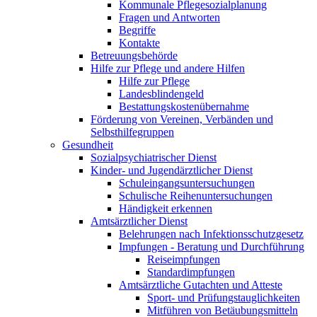
Kommunale Pflegesozialplanung
Fragen und Antworten
Begriffe
Kontakte
Betreuungsbehörde
Hilfe zur Pflege und andere Hilfen
Hilfe zur Pflege
Landesblindengeld
Bestattungskosten­übernahme
Förderung von Vereinen, Verbänden und
Selbsthilfegruppen
Gesundheit
Sozialpsychiatrischer Dienst
Kinder- und Jugendärztlicher Dienst
Schuleingangsuntersuchungen
Schulische Reihenuntersuchungen
Händigkeit erkennen
Amtsärztlicher Dienst
Belehrungen nach Infektionsschutzgesetz
Impfungen - Beratung und Durchführung
Reiseimpfungen
Standardimpfungen
Amtsärztliche Gutachten und Atteste
Sport- und Prüfungstauglichkeiten
Mitführen von Betäubungsmitteln