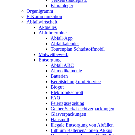
Verkehrslandeplatz
Fähranleger
Organigramm
E-Kommunikation
Abfallwirtschaft
Aktuelles
Abfuhrtermine
Abfall-App
Abfallkalender
Tourenplan Schadstoffmobil
Malwettbewerb
Entsorgung
Abfall ABC
Altmedikamente
Batterien
Bereitstellung und Service
Biogut
Elektronikschrott
FAQ
Feiertagsregelung
Gelber Sack/Leichtverpackungen
Glasverpackungen
Hausmüll
Illegale Entsorgung von Abfällen
Lithium-Batterien/-Ionen-Akkus