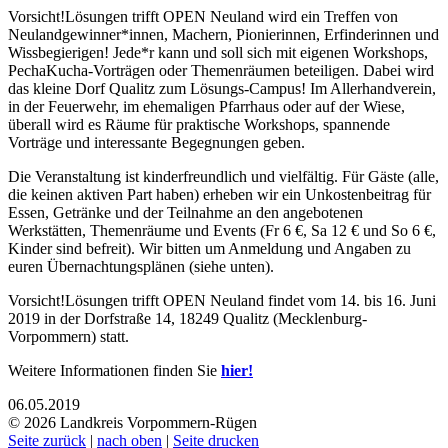
Vorsicht!Lösungen trifft OPEN Neuland wird ein Treffen von
Neulandgewinner*innen, Machern, Pionierinnen, Erfinderinnen und
Wissbegierigen! Jede*r kann und soll sich mit eigenen Workshops,
PechaKucha-Vorträgen oder Themenräumen beteiligen. Dabei wird
das kleine Dorf Qualitz zum Lösungs-Campus! Im Allerhandverein,
in der Feuerwehr, im ehemaligen Pfarrhaus oder auf der Wiese,
überall wird es Räume für praktische Workshops, spannende
Vorträge und interessante Begegnungen geben.
Die Veranstaltung ist kinderfreundlich und vielfältig. Für Gäste (alle,
die keinen aktiven Part haben) erheben wir ein Unkostenbeitrag für
Essen, Getränke und der Teilnahme an den angebotenen
Werkstätten, Themenräume und Events (Fr 6 €, Sa 12 € und So 6 €,
Kinder sind befreit). Wir bitten um Anmeldung und Angaben zu
euren Übernachtungsplänen (siehe unten).
Vorsicht!Lösungen trifft OPEN Neuland findet vom 14. bis 16. Juni
2019 in der Dorfstraße 14, 18249 Qualitz (Mecklenburg-
Vorpommern) statt.
Weitere Informationen finden Sie
hier!
06.05.2019
© 2026 Landkreis Vorpommern-Rügen
Seite zurück
|
nach oben
|
Seite drucken