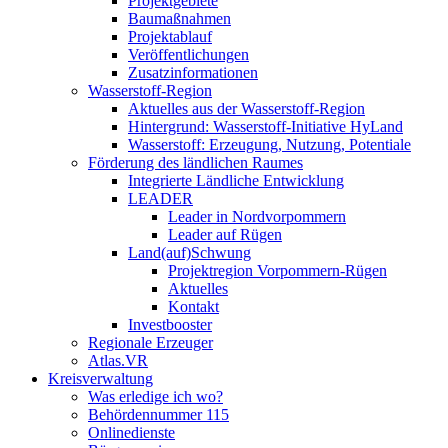
Projektgebiete
Baumaßnahmen
Projektablauf
Veröffentlichungen
Zusatzinformationen
Wasserstoff-Region
Aktuelles aus der Wasserstoff-Region
Hintergrund: Wasserstoff-Initiative HyLand
Wasserstoff: Erzeugung, Nutzung, Potentiale
Förderung des ländlichen Raumes
Integrierte Ländliche Entwicklung
LEADER
Leader in Nordvorpommern
Leader auf Rügen
Land(auf)Schwung
Projektregion Vorpommern-Rügen
Aktuelles
Kontakt
Investbooster
Regionale Erzeuger
Atlas.VR
Kreisverwaltung
Was erledige ich wo?
Behördennummer 115
Onlinedienste