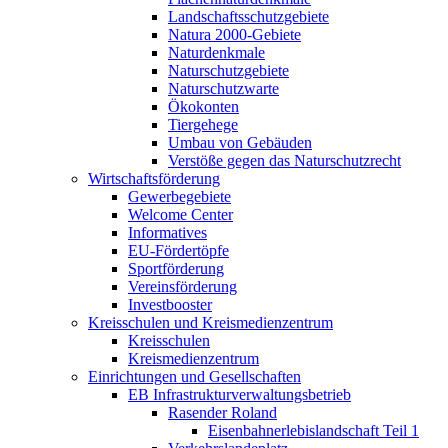
Landschaftsschutzgebiete
Natura 2000-Gebiete
Naturdenkmale
Naturschutzgebiete
Naturschutzwarte
Ökokonten
Tiergehege
Umbau von Gebäuden
Verstöße gegen das Naturschutzrecht
Wirtschaftsförderung
Gewerbegebiete
Welcome Center
Informatives
EU-Fördertöpfe
Sportförderung
Vereinsförderung
Investbooster
Kreisschulen und Kreismedienzentrum
Kreisschulen
Kreismedienzentrum
Einrichtungen und Gesellschaften
EB Infrastruktur­verwaltungsbetrieb
Rasender Roland
Eisenbahnerlebis­landschaft Teil 1