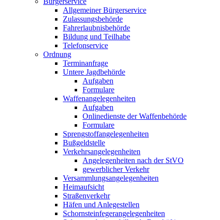
Bürgerservice
Allgemeiner Bürgerservice
Zulassungsbehörde
Fahrerlaubnisbehörde
Bildung und Teilhabe
Telefonservice
Ordnung
Terminanfrage
Untere Jagdbehörde
Aufgaben
Formulare
Waffenangelegenheiten
Aufgaben
Onlinedienste der Waffenbehörde
Formulare
Sprengstoff­angelegenheiten
Bußgeldstelle
Verkehrsangelegenheiten
Angelegenheiten nach der StVO
gewerblicher Verkehr
Versammlungs­angelegenheiten
Heimaufsicht
Straßenverkehr
Häfen und Anlegestellen
Schornsteinfeger­angelegenheiten