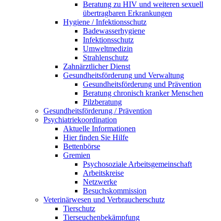
Beratung zu HIV und weiteren sexuell
übertragbaren Erkrankungen
Hygiene / Infektionsschutz
Badewasserhygiene
Infektionsschutz
Umweltmedizin
Strahlenschutz
Zahnärztlicher Dienst
Gesundheitsförderung und Verwaltung
Gesundheitsförderung und Prävention
Beratung chronisch kranker Menschen
Pilzberatung
Gesundheits­förderung / Prävention
Psychiatriekoordination
Aktuelle Informationen
Hier finden Sie Hilfe
Bettenbörse
Gremien
Psychosoziale Arbeits­gemeinschaft
Arbeitskreise
Netzwerke
Besuchskommission
Veterinärwesen und Verbraucherschutz
Tierschutz
Tierseuchenbekämpfung