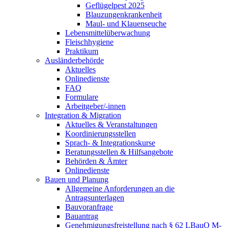
Geflügelpest 2025
Blauzungenkrankenheit
Maul- und Klauenseuche
Lebensmittelüberwachung
Fleischhygiene
Praktikum
Ausländerbehörde
Aktuelles
Onlinedienste
FAQ
Formulare
Arbeitgeber/-innen
Integration & Migration
Aktuelles & Veranstaltungen
Koordinierungsstellen
Sprach- & Integrationskurse
Beratungsstellen & Hilfsangebote
Behörden & Ämter
Onlinedienste
Bauen und Planung
Allgemeine Anforderungen an die
Antragsunterlagen
Bauvoranfrage
Bauantrag
Genehmigungsfreistellung nach § 62 LBauO M-