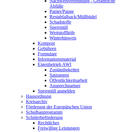
Nachweisverordnung - Gefährliche
Abfälle
Papier/Pappe
Restabfallsack/Müllbüdel
Schadstoffe
Sperrmüll
Wertstoffhöfe
Winterhinweis
Kompost
Gebühren
Formulare
Informationsmaterial
Eigenbetrieb AWI
Zuständigkeiten
Satzungen
Öffentlichkeitsarbeit
Ansprechpartner
Sperrmüll anmelden
Hausordnung
Kreisarchiv
Förderung der Europäischen Union
Schulbauprogramm
Schülerbeförderung
Rechtliches
Freiwillige Leistungen