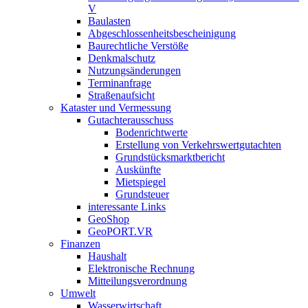
V
Baulasten
Abgeschlossenheits­bescheinigung
Baurechtliche Verstöße
Denkmalschutz
Nutzungsänderungen
Terminanfrage
Straßenaufsicht
Kataster und Vermessung
Gutachterausschuss
Bodenrichtwerte
Erstellung von Verkehrswertgutachten
Grundstücksmarktbericht
Auskünfte
Mietspiegel
Grundsteuer
interessante Links
GeoShop
GeoPORT.VR
Finanzen
Haushalt
Elektronische Rechnung
Mitteilungsverordnung
Umwelt
Wasserwirtschaft