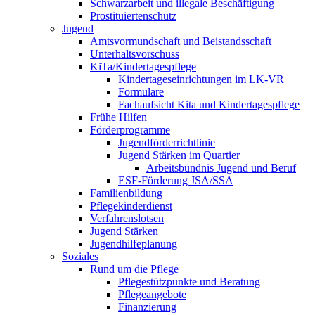
Schwarzarbeit und illegale Beschäftigung
Prostituiertenschutz
Jugend
Amtsvormundschaft und Beistandsschaft
Unterhaltsvorschuss
KiTa/Kindertagespflege
Kindertages­einrichtungen im LK-VR
Formulare
Fachaufsicht Kita und Kindertagespflege
Frühe Hilfen
Förderprogramme
Jugendförderrichtlinie
Jugend Stärken im Quartier
Arbeitsbündnis Jugend und Beruf
ESF-Förderung JSA/SSA
Familienbildung
Pflegekinderdienst
Verfahrenslotsen
Jugend Stärken
Jugendhilfeplanung
Soziales
Rund um die Pflege
Pflegestützpunkte und Beratung
Pflegeangebote
Finanzierung