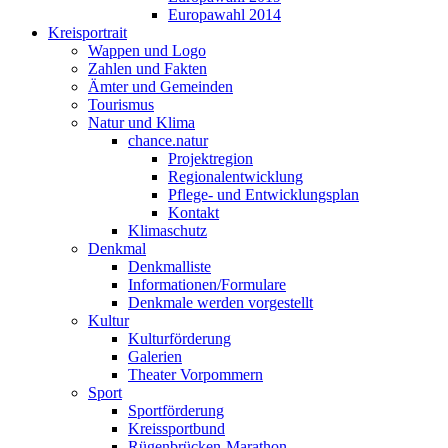
Europawahl 2014
Kreisportrait
Wappen und Logo
Zahlen und Fakten
Ämter und Gemeinden
Tourismus
Natur und Klima
chance.natur
Projektregion
Regionalentwicklung
Pflege- und Entwicklungsplan
Kontakt
Klimaschutz
Denkmal
Denkmalliste
Informationen/Formulare
Denkmale werden vorgestellt
Kultur
Kulturförderung
Galerien
Theater Vorpommern
Sport
Sportförderung
Kreissportbund
Rügenbrücken-Marathon