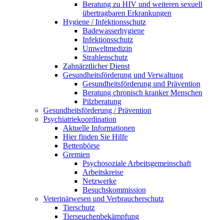
Beratung zu HIV und weiteren sexuell
übertragbaren Erkrankungen
Hygiene / Infektionsschutz
Badewasserhygiene
Infektionsschutz
Umweltmedizin
Strahlenschutz
Zahnärztlicher Dienst
Gesundheitsförderung und Verwaltung
Gesundheitsförderung und Prävention
Beratung chronisch kranker Menschen
Pilzberatung
Gesundheits­förderung / Prävention
Psychiatriekoordination
Aktuelle Informationen
Hier finden Sie Hilfe
Bettenbörse
Gremien
Psychosoziale Arbeits­gemeinschaft
Arbeitskreise
Netzwerke
Besuchskommission
Veterinärwesen und Verbraucherschutz
Tierschutz
Tierseuchenbekämpfung