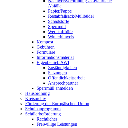
Nachweisverordnung - Gefährliche
Abfälle
Papier/Pappe
Restabfallsack/Müllbüdel
Schadstoffe
Sperrmüll
Wertstoffhöfe
Winterhinweis
Kompost
Gebühren
Formulare
Informationsmaterial
Eigenbetrieb AWI
Zuständigkeiten
Satzungen
Öffentlichkeitsarbeit
Ansprechpartner
Sperrmüll anmelden
Hausordnung
Kreisarchiv
Förderung der Europäischen Union
Schulbauprogramm
Schülerbeförderung
Rechtliches
Freiwillige Leistungen