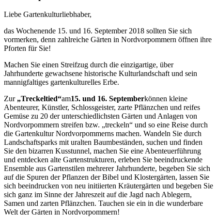
Liebe Gartenkulturliebhaber,
das Wochenende 15. und 16. September 2018 sollten Sie sich
vormerken, denn zahlreiche Gärten in Nordvorpommern öffnen ihre
Pforten für Sie!
Machen Sie einen Streifzug durch die einzigartige, über
Jahrhunderte gewachsene historische Kulturlandschaft und sein
mannigfaltiges gartenkulturelles Erbe.
Zur
„Treckeltied“
am
15. und 16. September
können kleine
Abenteurer, Künstler, Schlossgeister, zarte Pflänzchen und reifes
Gemüse zu 20 der unterschiedlichsten Gärten und Anlagen von
Nordvorpommern streifen bzw. „treckeln“ und so eine Reise durch
die Gartenkultur Nordvorpommerns machen. Wandeln Sie durch
Landschaftsparks mit uralten Baumbeständen, suchen und finden
Sie den bizarren Kusstunnel, machen Sie eine Abenteuerführung
und entdecken alte Gartenstrukturen, erleben Sie beeindruckende
Ensemble aus Gartenstilen mehrerer Jahrhunderte, begeben Sie sich
auf die Spuren der Pflanzen der Bibel und Klostergärten, lassen Sie
sich beeindrucken von neu initiierten Kräutergärten und begeben Sie
sich ganz im Sinne der Jahreszeit auf die Jagd nach Ablegern,
Samen und zarten Pflänzchen. Tauchen sie ein in die wunderbare
Welt der Gärten in Nordvorpommern!