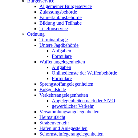
Bürgerservice
Allgemeiner Bürgerservice
Zulassungsbehörde
Fahrerlaubnisbehörde
Bildung und Teilhabe
Telefonservice
Ordnung
Terminanfrage
Untere Jagdbehörde
Aufgaben
Formulare
Waffenangelegenheiten
Aufgaben
Onlinedienste der Waffenbehörde
Formulare
Sprengstoff­angelegenheiten
Bußgeldstelle
Verkehrsangelegenheiten
Angelegenheiten nach der StVO
gewerblicher Verkehr
Versammlungs­angelegenheiten
Heimaufsicht
Straßenverkehr
Häfen und Anlegestellen
Schornsteinfeger­angelegenheiten