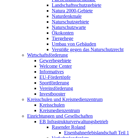
Landschaftsschutzgebiete
Natura 2000-Gebiete
Naturdenkmale
Naturschutzgebiete
Naturschutzwarte
Ökokonten
Tiergehege
Umbau von Gebäuden
Verstöße gegen das Naturschutzrecht
Wirtschaftsförderung
Gewerbegebiete
Welcome Center
Informatives
EU-Fördertöpfe
Sportförderung
Vereinsförderung
Investbooster
Kreisschulen und Kreismedienzentrum
Kreisschulen
Kreismedienzentrum
Einrichtungen und Gesellschaften
EB Infrastruktur­verwaltungsbetrieb
Rasender Roland
Eisenbahnerlebis­landschaft Teil 1