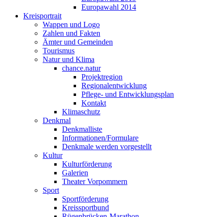
Europawahl 2014
Kreisportrait
Wappen und Logo
Zahlen und Fakten
Ämter und Gemeinden
Tourismus
Natur und Klima
chance.natur
Projektregion
Regionalentwicklung
Pflege- und Entwicklungsplan
Kontakt
Klimaschutz
Denkmal
Denkmalliste
Informationen/Formulare
Denkmale werden vorgestellt
Kultur
Kulturförderung
Galerien
Theater Vorpommern
Sport
Sportförderung
Kreissportbund
Rügenbrücken-Marathon