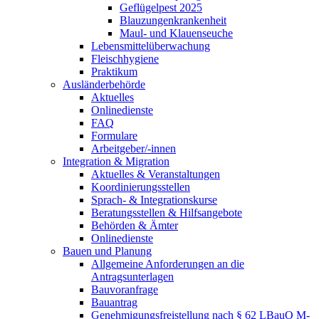
Geflügelpest 2025
Blauzungenkrankenheit
Maul- und Klauenseuche
Lebensmittelüberwachung
Fleischhygiene
Praktikum
Ausländerbehörde
Aktuelles
Onlinedienste
FAQ
Formulare
Arbeitgeber/-innen
Integration & Migration
Aktuelles & Veranstaltungen
Koordinierungsstellen
Sprach- & Integrationskurse
Beratungsstellen & Hilfsangebote
Behörden & Ämter
Onlinedienste
Bauen und Planung
Allgemeine Anforderungen an die
Antragsunterlagen
Bauvoranfrage
Bauantrag
Genehmigungsfreistellung nach § 62 LBauO M-