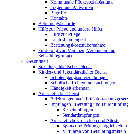
Kommunale Pflegesozialplanung
Fragen und Antworten
Begriffe
Kontakte
Betreuungsbehörde
Hilfe zur Pflege und andere Hilfen
Hilfe zur Pflege
Landesblindengeld
Bestattungskosten­übernahme
Förderung von Vereinen, Verbänden und
Selbsthilfegruppen
Gesundheit
Sozialpsychiatrischer Dienst
Kinder- und Jugendärztlicher Dienst
Schuleingangsuntersuchungen
Schulische Reihenuntersuchungen
Händigkeit erkennen
Amtsärztlicher Dienst
Belehrungen nach Infektionsschutzgesetz
Impfungen - Beratung und Durchführung
Reiseimpfungen
Standardimpfungen
Amtsärztliche Gutachten und Atteste
Sport- und Prüfungstauglichkeiten
Mitführen von Betäubungsmitteln