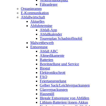
Verkehrslandeplatz
Fähranleger
Organigramm
E-Kommunikation
Abfallwirtschaft
Aktuelles
Abfuhrtermine
Abfall-App
Abfallkalender
Tourenplan Schadstoffmobil
Malwettbewerb
Entsorgung
Abfall ABC
Altmedikamente
Batterien
Bereitstellung und Service
Biogut
Elektronikschrott
FAQ
Feiertagsregelung
Gelber Sack/Leichtverpackungen
Glasverpackungen
Hausmüll
Illegale Entsorgung von Abfällen
Lithium-Batterien/-Ionen-Akkus