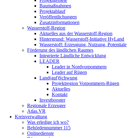
Projektgebiete
Baumaßnahmen
Projektablauf
Veröffentlichungen
Zusatzinformationen
Wasserstoff-Region
Aktuelles aus der Wasserstoff-Region
Hintergrund: Wasserstoff-Initiative HyLand
Wasserstoff: Erzeugung, Nutzung, Potentiale
Förderung des ländlichen Raumes
Integrierte Ländliche Entwicklung
LEADER
Leader in Nordvorpommern
Leader auf Rügen
Land(auf)Schwung
Projektregion Vorpommern-Rügen
Aktuelles
Kontakt
Investbooster
Regionale Erzeuger
Atlas.VR
Kreisverwaltung
Was erledige ich wo?
Behördennummer 115
Onlinedienste