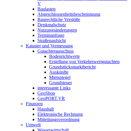
V
Baulasten
Abgeschlossenheits­bescheinigung
Baurechtliche Verstöße
Denkmalschutz
Nutzungsänderungen
Terminanfrage
Straßenaufsicht
Kataster und Vermessung
Gutachterausschuss
Bodenrichtwerte
Erstellung von Verkehrswertgutachten
Grundstücksmarktbericht
Auskünfte
Mietspiegel
Grundsteuer
interessante Links
GeoShop
GeoPORT.VR
Finanzen
Haushalt
Elektronische Rechnung
Mitteilungsverordnung
Umwelt
Wasserwirtschaft