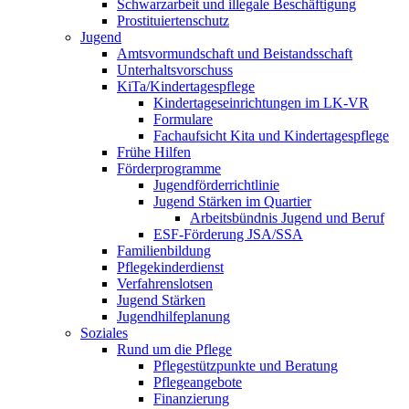
Schwarzarbeit und illegale Beschäftigung
Prostituiertenschutz
Jugend
Amtsvormundschaft und Beistandsschaft
Unterhaltsvorschuss
KiTa/Kindertagespflege
Kindertages­einrichtungen im LK-VR
Formulare
Fachaufsicht Kita und Kindertagespflege
Frühe Hilfen
Förderprogramme
Jugendförderrichtlinie
Jugend Stärken im Quartier
Arbeitsbündnis Jugend und Beruf
ESF-Förderung JSA/SSA
Familienbildung
Pflegekinderdienst
Verfahrenslotsen
Jugend Stärken
Jugendhilfeplanung
Soziales
Rund um die Pflege
Pflegestützpunkte und Beratung
Pflegeangebote
Finanzierung