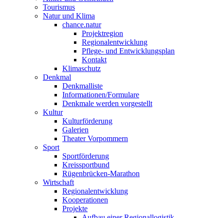
Tourismus
Natur und Klima
chance.natur
Projektregion
Regionalentwicklung
Pflege- und Entwicklungsplan
Kontakt
Klimaschutz
Denkmal
Denkmalliste
Informationen/Formulare
Denkmale werden vorgestellt
Kultur
Kulturförderung
Galerien
Theater Vorpommern
Sport
Sportförderung
Kreissportbund
Rügenbrücken-Marathon
Wirtschaft
Regionalentwicklung
Kooperationen
Projekte
Aufbau einer Regionallogistik