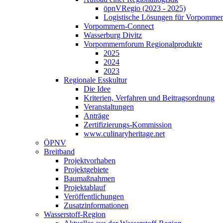
öpnVRegio (2023 - 2025)
Logistische Lösungen­ für Vorpommer
Vorpommern-Connect
Wasserburg Divitz
Vorpommernforum Regionalprodukte
2025
2024
2023
Regionale Esskultur
Die Idee
Kriterien, Verfahren und Beitragsordnung
Veranstaltungen
Anträge
Zertifizierungs-Kommission
www.culinaryheritage.net
ÖPNV
Breitband
Projektvorhaben
Projektgebiete
Baumaßnahmen
Projektablauf
Veröffentlichungen
Zusatzinformationen
Wasserstoff-Region