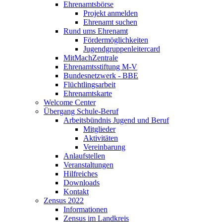
Ehrenamtsbörse
Projekt anmelden
Ehrenamt suchen
Rund ums Ehrenamt
Fördermöglichkeiten
Jugendgruppenleitercard
MitMachZentrale
Ehrenamtsstiftung M-V
Bundesnetzwerk - BBE
Flüchtlingsarbeit
Ehrenamtskarte
Welcome Center
Übergang Schule-Beruf
Arbeitsbündnis Jugend und Beruf
Mitglieder
Aktivitäten
Vereinbarung
Anlaufstellen
Veranstaltungen
Hilfreiches
Downloads
Kontakt
Zensus 2022
Informationen
Zensus im Landkreis