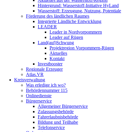
Aktuelles aus der Wasserstoff-Region
Hintergrund: Wasserstoff-Initiative HyLand
Wasserstoff: Erzeugung, Nutzung, Potentiale
Förderung des ländlichen Raumes
Integrierte Ländliche Entwicklung
LEADER
Leader in Nordvorpommern
Leader auf Rügen
Land(auf)Schwung
Projektregion Vorpommern-Rügen
Aktuelles
Kontakt
Investbooster
Regionale Erzeuger
Atlas.VR
Kreisverwaltung
Was erledige ich wo?
Behördennummer 115
Onlinedienste
Bürgerservice
Allgemeiner Bürgerservice
Zulassungsbehörde
Fahrerlaubnisbehörde
Bildung und Teilhabe
Telefonservice