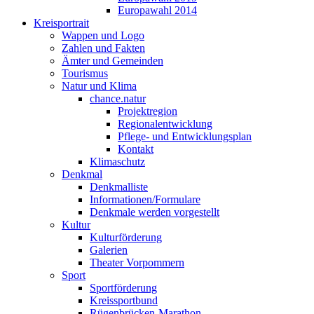
Europawahl 2014
Kreisportrait
Wappen und Logo
Zahlen und Fakten
Ämter und Gemeinden
Tourismus
Natur und Klima
chance.natur
Projektregion
Regionalentwicklung
Pflege- und Entwicklungsplan
Kontakt
Klimaschutz
Denkmal
Denkmalliste
Informationen/Formulare
Denkmale werden vorgestellt
Kultur
Kulturförderung
Galerien
Theater Vorpommern
Sport
Sportförderung
Kreissportbund
Rügenbrücken-Marathon