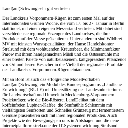
Land(auf)Schwung sehr gut vertreten
Der Landkreis Vorpommern-Rügen ist zum ersten Mal auf der
Internationalen Grünen Woche, die vom 17. bis 27. Januar in Berlin
stattfindet, mit einem eigenen Messestand vertreten. Mit dabei sind
verschiedenste regionale Erzeuger des Landkreises, die ihre
Produkte auf der Messe präsentieren. Unter anderem sind Wildbret
MV mit feinsten Wurstspezialitäten, der Hanse Handelskontor
Stralsund mit dem wohltuenden Kräuterbeer, die Minimanufaktur
Parow mit ihrem handgemachten Müsli und die Ostseemühle mit
einer breiten Palette von naturbelassenem, kaltgepresstem Pflanzenöl
vor Ort und lassen Besucher in die Vielfalt der regionalen Produkte
des Landkreises Vorpommern-Rügen eintauchen.
Mit an Bord ist auch das erfolgreiche Modellvorhaben
Land(auf)Schwung, ein Modul des Bundesprogramms „Ländliche
Entwicklung“ (BULE) mit Unterstützung des Landesministeriums
für Landwirtschaft und Umwelt in Mecklenburg-Vorpommern.
Projektträger, wie die Bio-Rösterei LandDelikat mit dem
koffeinfreien Lupinen-Kaffee, die Senfmühle Schlemmin mit
vielfältigsten Senfsorten und Schnelles Grünzeug mit fermentiertem
Gemüse präsentieren sich mit ihren regionalen Produkten. Auch
Projekte wie der Bewegungsparcours in Abtshagen und die neue
Internetplattform strela.one der IT-Systementwicklung Stralsund