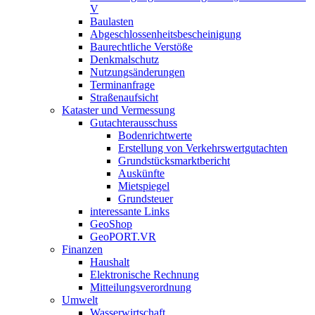
V
Baulasten
Abgeschlossenheits­bescheinigung
Baurechtliche Verstöße
Denkmalschutz
Nutzungsänderungen
Terminanfrage
Straßenaufsicht
Kataster und Vermessung
Gutachterausschuss
Bodenrichtwerte
Erstellung von Verkehrswertgutachten
Grundstücksmarktbericht
Auskünfte
Mietspiegel
Grundsteuer
interessante Links
GeoShop
GeoPORT.VR
Finanzen
Haushalt
Elektronische Rechnung
Mitteilungsverordnung
Umwelt
Wasserwirtschaft