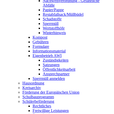
Nachweisverordnung - Gefährliche
Abfälle
Papier/Pappe
Restabfallsack/Müllbüdel
Schadstoffe
Sperrmüll
Wertstoffhöfe
Winterhinweis
Kompost
Gebühren
Formulare
Informationsmaterial
Eigenbetrieb AWI
Zuständigkeiten
Satzungen
Öffentlichkeitsarbeit
Ansprechpartner
Sperrmüll anmelden
Hausordnung
Kreisarchiv
Förderung der Europäischen Union
Schulbauprogramm
Schülerbeförderung
Rechtliches
Freiwillige Leistungen