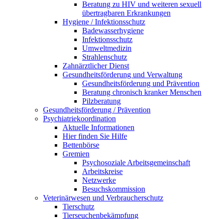
Beratung zu HIV und weiteren sexuell
übertragbaren Erkrankungen
Hygiene / Infektionsschutz
Badewasserhygiene
Infektionsschutz
Umweltmedizin
Strahlenschutz
Zahnärztlicher Dienst
Gesundheitsförderung und Verwaltung
Gesundheitsförderung und Prävention
Beratung chronisch kranker Menschen
Pilzberatung
Gesundheits­förderung / Prävention
Psychiatriekoordination
Aktuelle Informationen
Hier finden Sie Hilfe
Bettenbörse
Gremien
Psychosoziale Arbeits­gemeinschaft
Arbeitskreise
Netzwerke
Besuchskommission
Veterinärwesen und Verbraucherschutz
Tierschutz
Tierseuchenbekämpfung