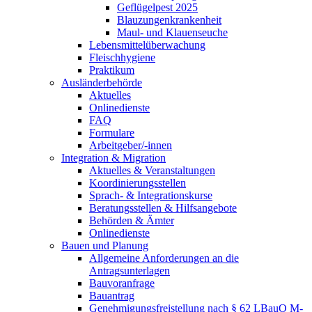
Geflügelpest 2025
Blauzungenkrankenheit
Maul- und Klauenseuche
Lebensmittelüberwachung
Fleischhygiene
Praktikum
Ausländerbehörde
Aktuelles
Onlinedienste
FAQ
Formulare
Arbeitgeber/-innen
Integration & Migration
Aktuelles & Veranstaltungen
Koordinierungsstellen
Sprach- & Integrationskurse
Beratungsstellen & Hilfsangebote
Behörden & Ämter
Onlinedienste
Bauen und Planung
Allgemeine Anforderungen an die
Antragsunterlagen
Bauvoranfrage
Bauantrag
Genehmigungsfreistellung nach § 62 LBauO M-