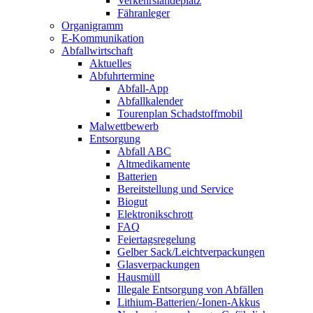
Verkehrslandeplatz
Fähranleger
Organigramm
E-Kommunikation
Abfallwirtschaft
Aktuelles
Abfuhrtermine
Abfall-App
Abfallkalender
Tourenplan Schadstoffmobil
Malwettbewerb
Entsorgung
Abfall ABC
Altmedikamente
Batterien
Bereitstellung und Service
Biogut
Elektronikschrott
FAQ
Feiertagsregelung
Gelber Sack/Leichtverpackungen
Glasverpackungen
Hausmüll
Illegale Entsorgung von Abfällen
Lithium-Batterien/-Ionen-Akkus