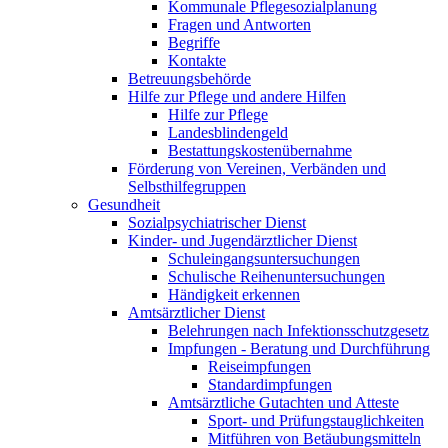
Kommunale Pflegesozialplanung
Fragen und Antworten
Begriffe
Kontakte
Betreuungsbehörde
Hilfe zur Pflege und andere Hilfen
Hilfe zur Pflege
Landesblindengeld
Bestattungskosten­übernahme
Förderung von Vereinen, Verbänden und
Selbsthilfegruppen
Gesundheit
Sozialpsychiatrischer Dienst
Kinder- und Jugendärztlicher Dienst
Schuleingangsuntersuchungen
Schulische Reihenuntersuchungen
Händigkeit erkennen
Amtsärztlicher Dienst
Belehrungen nach Infektionsschutzgesetz
Impfungen - Beratung und Durchführung
Reiseimpfungen
Standardimpfungen
Amtsärztliche Gutachten und Atteste
Sport- und Prüfungstauglichkeiten
Mitführen von Betäubungsmitteln