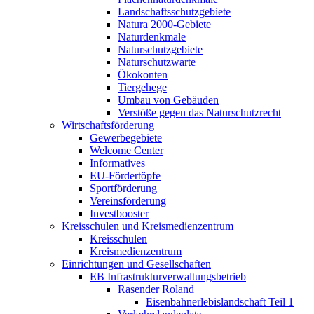
Landschaftsschutzgebiete
Natura 2000-Gebiete
Naturdenkmale
Naturschutzgebiete
Naturschutzwarte
Ökokonten
Tiergehege
Umbau von Gebäuden
Verstöße gegen das Naturschutzrecht
Wirtschaftsförderung
Gewerbegebiete
Welcome Center
Informatives
EU-Fördertöpfe
Sportförderung
Vereinsförderung
Investbooster
Kreisschulen und Kreismedienzentrum
Kreisschulen
Kreismedienzentrum
Einrichtungen und Gesellschaften
EB Infrastruktur­verwaltungsbetrieb
Rasender Roland
Eisenbahnerlebis­landschaft Teil 1