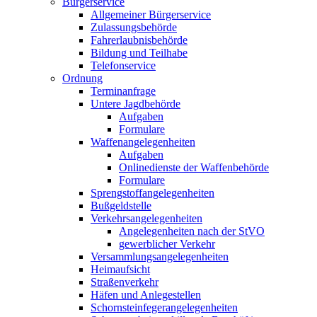
Bürgerservice
Allgemeiner Bürgerservice
Zulassungsbehörde
Fahrerlaubnisbehörde
Bildung und Teilhabe
Telefonservice
Ordnung
Terminanfrage
Untere Jagdbehörde
Aufgaben
Formulare
Waffenangelegenheiten
Aufgaben
Onlinedienste der Waffenbehörde
Formulare
Sprengstoff­angelegenheiten
Bußgeldstelle
Verkehrsangelegenheiten
Angelegenheiten nach der StVO
gewerblicher Verkehr
Versammlungs­angelegenheiten
Heimaufsicht
Straßenverkehr
Häfen und Anlegestellen
Schornsteinfeger­angelegenheiten