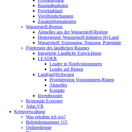
Projektgebiete
Baumaßnahmen
Projektablauf
Veröffentlichungen
Zusatzinformationen
Wasserstoff-Region
Aktuelles aus der Wasserstoff-Region
Hintergrund: Wasserstoff-Initiative HyLand
Wasserstoff: Erzeugung, Nutzung, Potentiale
Förderung des ländlichen Raumes
Integrierte Ländliche Entwicklung
LEADER
Leader in Nordvorpommern
Leader auf Rügen
Land(auf)Schwung
Projektregion Vorpommern-Rügen
Aktuelles
Kontakt
Investbooster
Regionale Erzeuger
Atlas.VR
Kreisverwaltung
Was erledige ich wo?
Behördennummer 115
Onlinedienste