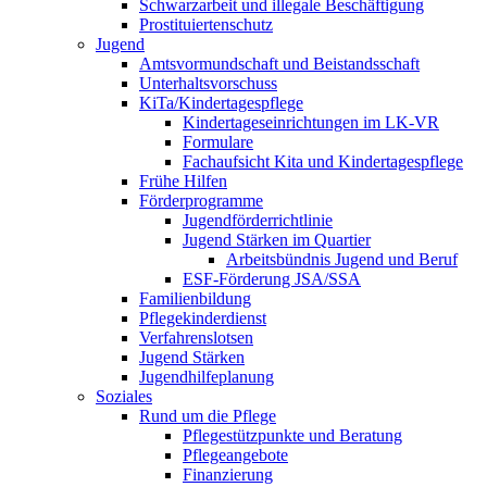
Schwarzarbeit und illegale Beschäftigung
Prostituiertenschutz
Jugend
Amtsvormundschaft und Beistandsschaft
Unterhaltsvorschuss
KiTa/Kindertagespflege
Kindertages­einrichtungen im LK-VR
Formulare
Fachaufsicht Kita und Kindertagespflege
Frühe Hilfen
Förderprogramme
Jugendförderrichtlinie
Jugend Stärken im Quartier
Arbeitsbündnis Jugend und Beruf
ESF-Förderung JSA/SSA
Familienbildung
Pflegekinderdienst
Verfahrenslotsen
Jugend Stärken
Jugendhilfeplanung
Soziales
Rund um die Pflege
Pflegestützpunkte und Beratung
Pflegeangebote
Finanzierung