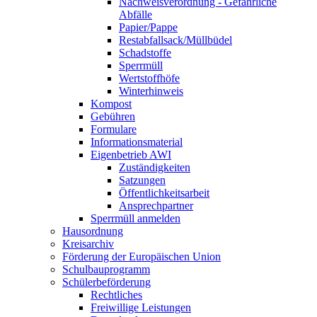
Nachweisverordnung - Gefährliche
Abfälle
Papier/Pappe
Restabfallsack/Müllbüdel
Schadstoffe
Sperrmüll
Wertstoffhöfe
Winterhinweis
Kompost
Gebühren
Formulare
Informationsmaterial
Eigenbetrieb AWI
Zuständigkeiten
Satzungen
Öffentlichkeitsarbeit
Ansprechpartner
Sperrmüll anmelden
Hausordnung
Kreisarchiv
Förderung der Europäischen Union
Schulbauprogramm
Schülerbeförderung
Rechtliches
Freiwillige Leistungen