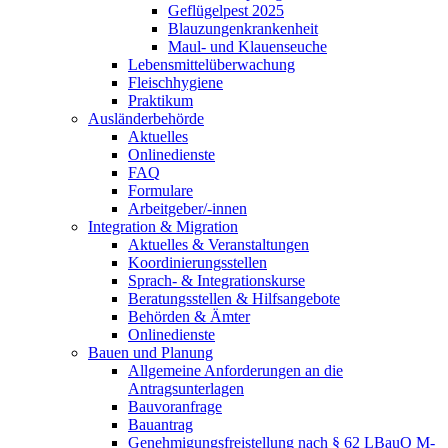
Geflügelpest 2025
Blauzungenkrankenheit
Maul- und Klauenseuche
Lebensmittelüberwachung
Fleischhygiene
Praktikum
Ausländerbehörde
Aktuelles
Onlinedienste
FAQ
Formulare
Arbeitgeber/-innen
Integration & Migration
Aktuelles & Veranstaltungen
Koordinierungsstellen
Sprach- & Integrationskurse
Beratungsstellen & Hilfsangebote
Behörden & Ämter
Onlinedienste
Bauen und Planung
Allgemeine Anforderungen an die
Antragsunterlagen
Bauvoranfrage
Bauantrag
Genehmigungsfreistellung nach § 62 LBauO M-