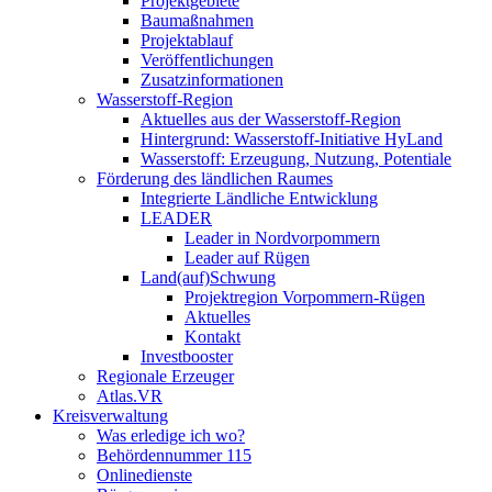
Projektgebiete
Baumaßnahmen
Projektablauf
Veröffentlichungen
Zusatzinformationen
Wasserstoff-Region
Aktuelles aus der Wasserstoff-Region
Hintergrund: Wasserstoff-Initiative HyLand
Wasserstoff: Erzeugung, Nutzung, Potentiale
Förderung des ländlichen Raumes
Integrierte Ländliche Entwicklung
LEADER
Leader in Nordvorpommern
Leader auf Rügen
Land(auf)Schwung
Projektregion Vorpommern-Rügen
Aktuelles
Kontakt
Investbooster
Regionale Erzeuger
Atlas.VR
Kreisverwaltung
Was erledige ich wo?
Behördennummer 115
Onlinedienste