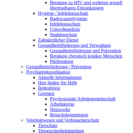
Beratung zu HIV und weiteren sexuell
übertragbaren Erkrankungen
Hygiene / Infektionsschutz
Badewasserhygiene
Infektionsschutz
Umweltmedizin
Strahlenschutz
Zahnärztlicher Dienst
Gesundheitsförderung und Verwaltung
Gesundheitsförderung und Prävention
Beratung chronisch kranker Menschen
Pilzberatung
Gesundheits­förderung / Prävention
Psychiatriekoordination
Aktuelle Informationen
Hier finden Sie Hilfe
Bettenbörse
Gremien
Psychosoziale Arbeits­gemeinschaft
Arbeitskreise
Netzwerke
Besuchskommission
Veterinärwesen und Verbraucherschutz
Tierschutz
Tierseuchenbekämpfung