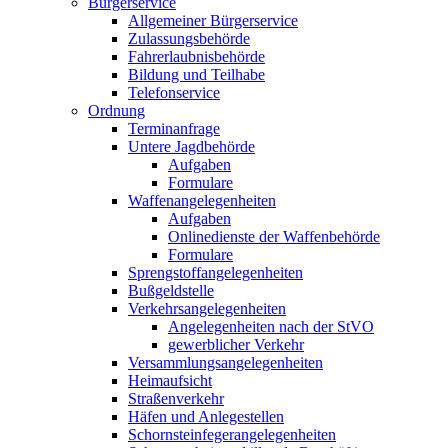
Bürgerservice
Allgemeiner Bürgerservice
Zulassungsbehörde
Fahrerlaubnisbehörde
Bildung und Teilhabe
Telefonservice
Ordnung
Terminanfrage
Untere Jagdbehörde
Aufgaben
Formulare
Waffenangelegenheiten
Aufgaben
Onlinedienste der Waffenbehörde
Formulare
Sprengstoff­angelegenheiten
Bußgeldstelle
Verkehrsangelegenheiten
Angelegenheiten nach der StVO
gewerblicher Verkehr
Versammlungs­angelegenheiten
Heimaufsicht
Straßenverkehr
Häfen und Anlegestellen
Schornsteinfeger­angelegenheiten