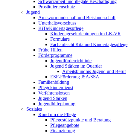
Schwarzarbeit und illegale Beschäftigung
Prostituiertenschutz
Jugend
Amtsvormundschaft und Beistandsschaft
Unterhaltsvorschuss
KiTa/Kindertagespflege
Kindertages­einrichtungen im LK-VR
Formulare
Fachaufsicht Kita und Kindertagespflege
Frühe Hilfen
Förderprogramme
Jugendförderrichtlinie
Jugend Stärken im Quartier
Arbeitsbündnis Jugend und Beruf
ESF-Förderung JSA/SSA
Familienbildung
Pflegekinderdienst
Verfahrenslotsen
Jugend Stärken
Jugendhilfeplanung
Soziales
Rund um die Pflege
Pflegestützpunkte und Beratung
Pflegeangebote
Finanzierung