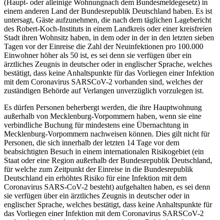
(Haupt- oder alleinige Wohnungnach dem Bundesmeldegesetz) in
einem anderen Land der Bundesrepublik Deutschland haben. Es ist
untersagt, Gäste aufzunehmen, die nach dem täglichen Lagebericht
des Robert-Koch-Instituts in einem Landkreis oder einer kreisfreien
Stadt ihren Wohnsitz haben, in dem oder in der in den letzten sieben
Tagen vor der Einreise die Zahl der Neuinfektionen pro 100.000
Einwohner höher als 50 ist, es sei denn sie verfügen über ein
ärztliches Zeugnis in deutscher oder in englischer Sprache, welches
bestätigt, dass keine Anhaltspunkte für das Vorliegen einer Infektion
mit dem Coronavirus SARSCoV-2 vorhanden sind, welches der
zuständigen Behörde auf Verlangen unverzüglich vorzulegen ist.
Es dürfen Personen beherbergt werden, die ihre Hauptwohnung
außerhalb von Mecklenburg-Vorpommern haben, wenn sie eine
verbindliche Buchung für mindestens eine Übernachtung in
Mecklenburg-Vorpommern nachweisen können. Dies gilt nicht für
Personen, die sich innerhalb der letzten 14 Tage vor dem
beabsichtigten Besuch in einem internationalen Risikogebiet (ein
Staat oder eine Region außerhalb der Bundesrepublik Deutschland,
für welche zum Zeitpunkt der Einreise in die Bundesrepublik
Deutschland ein erhöhtes Risiko für eine Infektion mit dem
Coronavirus SARS-CoV-2 besteht) aufgehalten haben, es sei denn
sie verfügen über ein ärztliches Zeugnis in deutscher oder in
englischer Sprache, welches bestätigt, dass keine Anhaltspunkte für
das Vorliegen einer Infektion mit dem Coronavirus SARSCoV-2