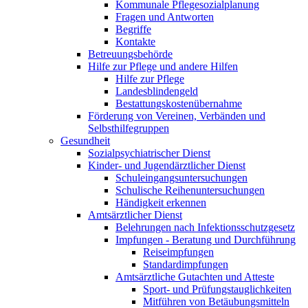
Kommunale Pflegesozialplanung
Fragen und Antworten
Begriffe
Kontakte
Betreuungsbehörde
Hilfe zur Pflege und andere Hilfen
Hilfe zur Pflege
Landesblindengeld
Bestattungskosten­übernahme
Förderung von Vereinen, Verbänden und
Selbsthilfegruppen
Gesundheit
Sozialpsychiatrischer Dienst
Kinder- und Jugendärztlicher Dienst
Schuleingangsuntersuchungen
Schulische Reihenuntersuchungen
Händigkeit erkennen
Amtsärztlicher Dienst
Belehrungen nach Infektionsschutzgesetz
Impfungen - Beratung und Durchführung
Reiseimpfungen
Standardimpfungen
Amtsärztliche Gutachten und Atteste
Sport- und Prüfungstauglichkeiten
Mitführen von Betäubungsmitteln