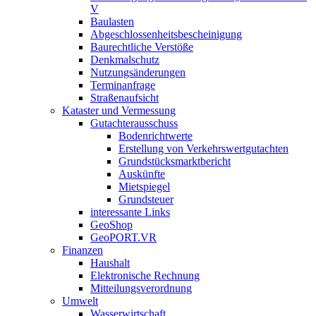
V
Baulasten
Abgeschlossenheits­bescheinigung
Baurechtliche Verstöße
Denkmalschutz
Nutzungsänderungen
Terminanfrage
Straßenaufsicht
Kataster und Vermessung
Gutachterausschuss
Bodenrichtwerte
Erstellung von Verkehrswertgutachten
Grundstücksmarktbericht
Auskünfte
Mietspiegel
Grundsteuer
interessante Links
GeoShop
GeoPORT.VR
Finanzen
Haushalt
Elektronische Rechnung
Mitteilungsverordnung
Umwelt
Wasserwirtschaft