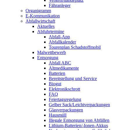
Verkehrslandeplatz
Fähranleger
Organigramm
E-Kommunikation
Abfallwirtschaft
Aktuelles
Abfuhrtermine
Abfall-App
Abfallkalender
Tourenplan Schadstoffmobil
Malwettbewerb
Entsorgung
Abfall ABC
Altmedikamente
Batterien
Bereitstellung und Service
Biogut
Elektronikschrott
FAQ
Feiertagsregelung
Gelber Sack/Leichtverpackungen
Glasverpackungen
Hausmüll
Illegale Entsorgung von Abfällen
Lithium-Batterien/-Ionen-Akkus