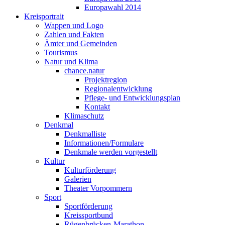
Europawahl 2014
Kreisportrait
Wappen und Logo
Zahlen und Fakten
Ämter und Gemeinden
Tourismus
Natur und Klima
chance.natur
Projektregion
Regionalentwicklung
Pflege- und Entwicklungsplan
Kontakt
Klimaschutz
Denkmal
Denkmalliste
Informationen/Formulare
Denkmale werden vorgestellt
Kultur
Kulturförderung
Galerien
Theater Vorpommern
Sport
Sportförderung
Kreissportbund
Rügenbrücken-Marathon