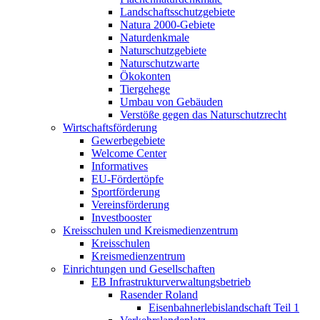
Landschaftsschutzgebiete
Natura 2000-Gebiete
Naturdenkmale
Naturschutzgebiete
Naturschutzwarte
Ökokonten
Tiergehege
Umbau von Gebäuden
Verstöße gegen das Naturschutzrecht
Wirtschaftsförderung
Gewerbegebiete
Welcome Center
Informatives
EU-Fördertöpfe
Sportförderung
Vereinsförderung
Investbooster
Kreisschulen und Kreismedienzentrum
Kreisschulen
Kreismedienzentrum
Einrichtungen und Gesellschaften
EB Infrastruktur­verwaltungsbetrieb
Rasender Roland
Eisenbahnerlebis­landschaft Teil 1