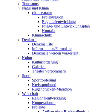
Tourismus
Natur und Klima
chance.natur
Projektregion
Regionalentwicklung
Pflege- und Entwicklungsplan
Kontakt
Klimaschutz
Denkmal
Denkmalliste
Informationen/Formulare
Denkmale werden vorgestellt
Kultur
Kulturförderung
Galerien
Theater Vorpommern
Sport
Sportförderung
Kreissportbund
Rügenbrücken-Marathon
Wirtschaft
Regionalentwicklung
Kooperationen
Projekte
Aufbau einer Regionallogistik