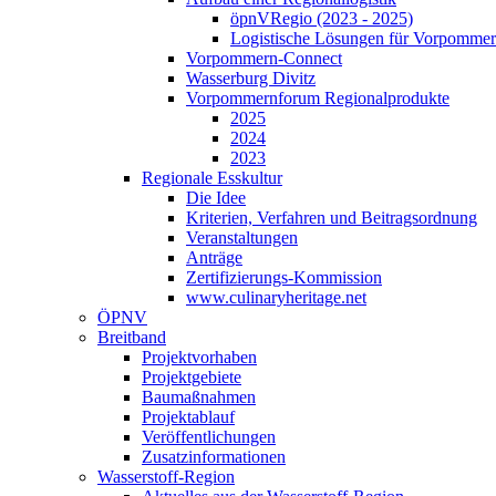
öpnVRegio (2023 - 2025)
Logistische Lösungen­ für Vorpommer
Vorpommern-Connect
Wasserburg Divitz
Vorpommernforum Regionalprodukte
2025
2024
2023
Regionale Esskultur
Die Idee
Kriterien, Verfahren und Beitragsordnung
Veranstaltungen
Anträge
Zertifizierungs-Kommission
www.culinaryheritage.net
ÖPNV
Breitband
Projektvorhaben
Projektgebiete
Baumaßnahmen
Projektablauf
Veröffentlichungen
Zusatzinformationen
Wasserstoff-Region