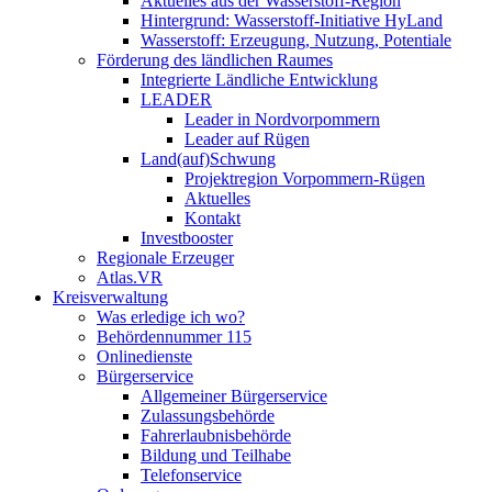
Aktuelles aus der Wasserstoff-Region
Hintergrund: Wasserstoff-Initiative HyLand
Wasserstoff: Erzeugung, Nutzung, Potentiale
Förderung des ländlichen Raumes
Integrierte Ländliche Entwicklung
LEADER
Leader in Nordvorpommern
Leader auf Rügen
Land(auf)Schwung
Projektregion Vorpommern-Rügen
Aktuelles
Kontakt
Investbooster
Regionale Erzeuger
Atlas.VR
Kreisverwaltung
Was erledige ich wo?
Behördennummer 115
Onlinedienste
Bürgerservice
Allgemeiner Bürgerservice
Zulassungsbehörde
Fahrerlaubnisbehörde
Bildung und Teilhabe
Telefonservice