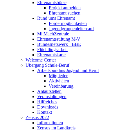
Ehrenamtsbörse
Projekt anmelden
Ehrenamt suchen
Rund ums Ehrenamt
Fördermöglichkeiten
Jugendgruppenleitercard
MitMachZentrale
Ehrenamtsstiftung M-V
Bundesnetzwerk - BBE
Flüchtlingsarbeit
Ehrenamtskarte
Welcome Center
Übergang Schule-Beruf
Arbeitsbündnis Jugend und Beruf
Mitglieder
Aktivitäten
Vereinbarung
Anlaufstellen
Veranstaltungen
Hilfreiches
Downloads
Kontakt
Zensus 2022
Informationen
Zensus im Landkreis