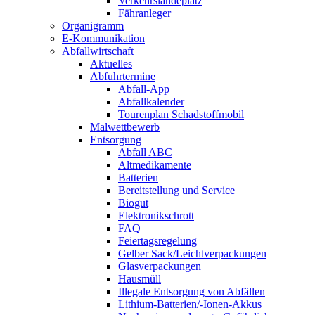
Verkehrslandeplatz
Fähranleger
Organigramm
E-Kommunikation
Abfallwirtschaft
Aktuelles
Abfuhrtermine
Abfall-App
Abfallkalender
Tourenplan Schadstoffmobil
Malwettbewerb
Entsorgung
Abfall ABC
Altmedikamente
Batterien
Bereitstellung und Service
Biogut
Elektronikschrott
FAQ
Feiertagsregelung
Gelber Sack/Leichtverpackungen
Glasverpackungen
Hausmüll
Illegale Entsorgung von Abfällen
Lithium-Batterien/-Ionen-Akkus