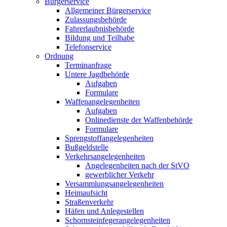
Bürgerservice
Allgemeiner Bürgerservice
Zulassungsbehörde
Fahrerlaubnisbehörde
Bildung und Teilhabe
Telefonservice
Ordnung
Terminanfrage
Untere Jagdbehörde
Aufgaben
Formulare
Waffenangelegenheiten
Aufgaben
Onlinedienste der Waffenbehörde
Formulare
Sprengstoff­angelegenheiten
Bußgeldstelle
Verkehrsangelegenheiten
Angelegenheiten nach der StVO
gewerblicher Verkehr
Versammlungs­angelegenheiten
Heimaufsicht
Straßenverkehr
Häfen und Anlegestellen
Schornsteinfeger­angelegenheiten