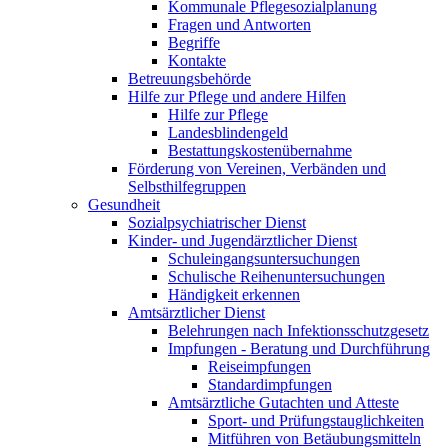
Kommunale Pflegesozialplanung
Fragen und Antworten
Begriffe
Kontakte
Betreuungsbehörde
Hilfe zur Pflege und andere Hilfen
Hilfe zur Pflege
Landesblindengeld
Bestattungskosten­übernahme
Förderung von Vereinen, Verbänden und
Selbsthilfegruppen
Gesundheit
Sozialpsychiatrischer Dienst
Kinder- und Jugendärztlicher Dienst
Schuleingangsuntersuchungen
Schulische Reihenuntersuchungen
Händigkeit erkennen
Amtsärztlicher Dienst
Belehrungen nach Infektionsschutzgesetz
Impfungen - Beratung und Durchführung
Reiseimpfungen
Standardimpfungen
Amtsärztliche Gutachten und Atteste
Sport- und Prüfungstauglichkeiten
Mitführen von Betäubungsmitteln