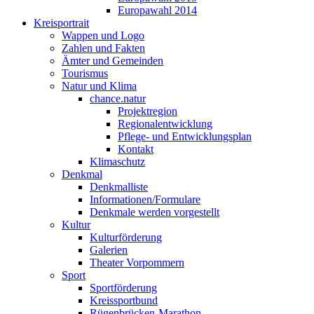
Europawahl 2014
Kreisportrait
Wappen und Logo
Zahlen und Fakten
Ämter und Gemeinden
Tourismus
Natur und Klima
chance.natur
Projektregion
Regionalentwicklung
Pflege- und Entwicklungsplan
Kontakt
Klimaschutz
Denkmal
Denkmalliste
Informationen/Formulare
Denkmale werden vorgestellt
Kultur
Kulturförderung
Galerien
Theater Vorpommern
Sport
Sportförderung
Kreissportbund
Rügenbrücken-Marathon