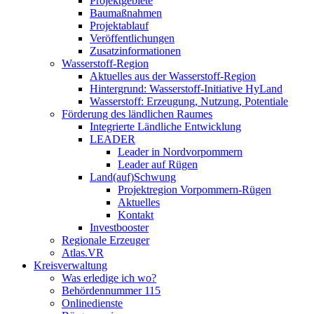
Projektgebiete
Baumaßnahmen
Projektablauf
Veröffentlichungen
Zusatzinformationen
Wasserstoff-Region
Aktuelles aus der Wasserstoff-Region
Hintergrund: Wasserstoff-Initiative HyLand
Wasserstoff: Erzeugung, Nutzung, Potentiale
Förderung des ländlichen Raumes
Integrierte Ländliche Entwicklung
LEADER
Leader in Nordvorpommern
Leader auf Rügen
Land(auf)Schwung
Projektregion Vorpommern-Rügen
Aktuelles
Kontakt
Investbooster
Regionale Erzeuger
Atlas.VR
Kreisverwaltung
Was erledige ich wo?
Behördennummer 115
Onlinedienste