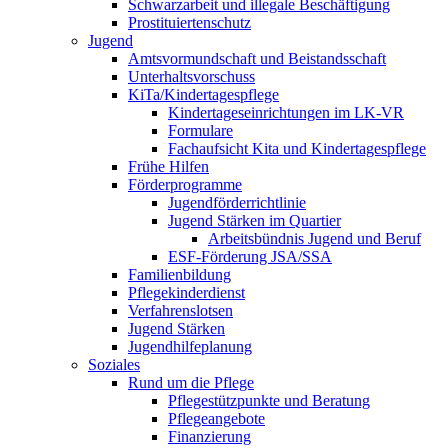
Schwarzarbeit und illegale Beschäftigung
Prostituiertenschutz
Jugend
Amtsvormundschaft und Beistandsschaft
Unterhaltsvorschuss
KiTa/Kindertagespflege
Kindertages­einrichtungen im LK-VR
Formulare
Fachaufsicht Kita und Kindertagespflege
Frühe Hilfen
Förderprogramme
Jugendförderrichtlinie
Jugend Stärken im Quartier
Arbeitsbündnis Jugend und Beruf
ESF-Förderung JSA/SSA
Familienbildung
Pflegekinderdienst
Verfahrenslotsen
Jugend Stärken
Jugendhilfeplanung
Soziales
Rund um die Pflege
Pflegestützpunkte und Beratung
Pflegeangebote
Finanzierung