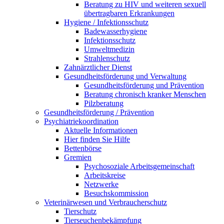
Beratung zu HIV und weiteren sexuell
übertragbaren Erkrankungen
Hygiene / Infektionsschutz
Badewasserhygiene
Infektionsschutz
Umweltmedizin
Strahlenschutz
Zahnärztlicher Dienst
Gesundheitsförderung und Verwaltung
Gesundheitsförderung und Prävention
Beratung chronisch kranker Menschen
Pilzberatung
Gesundheits­förderung / Prävention
Psychiatriekoordination
Aktuelle Informationen
Hier finden Sie Hilfe
Bettenbörse
Gremien
Psychosoziale Arbeits­gemeinschaft
Arbeitskreise
Netzwerke
Besuchskommission
Veterinärwesen und Verbraucherschutz
Tierschutz
Tierseuchenbekämpfung