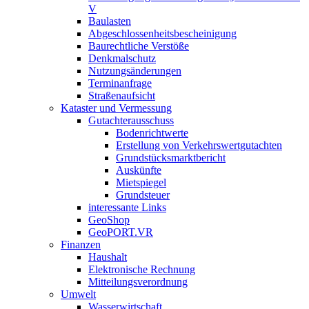
V
Baulasten
Abgeschlossenheits­bescheinigung
Baurechtliche Verstöße
Denkmalschutz
Nutzungsänderungen
Terminanfrage
Straßenaufsicht
Kataster und Vermessung
Gutachterausschuss
Bodenrichtwerte
Erstellung von Verkehrswertgutachten
Grundstücksmarktbericht
Auskünfte
Mietspiegel
Grundsteuer
interessante Links
GeoShop
GeoPORT.VR
Finanzen
Haushalt
Elektronische Rechnung
Mitteilungsverordnung
Umwelt
Wasserwirtschaft