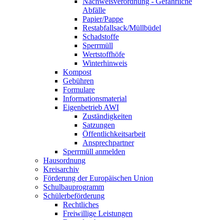
Nachweisverordnung - Gefährliche
Abfälle
Papier/Pappe
Restabfallsack/Müllbüdel
Schadstoffe
Sperrmüll
Wertstoffhöfe
Winterhinweis
Kompost
Gebühren
Formulare
Informationsmaterial
Eigenbetrieb AWI
Zuständigkeiten
Satzungen
Öffentlichkeitsarbeit
Ansprechpartner
Sperrmüll anmelden
Hausordnung
Kreisarchiv
Förderung der Europäischen Union
Schulbauprogramm
Schülerbeförderung
Rechtliches
Freiwillige Leistungen