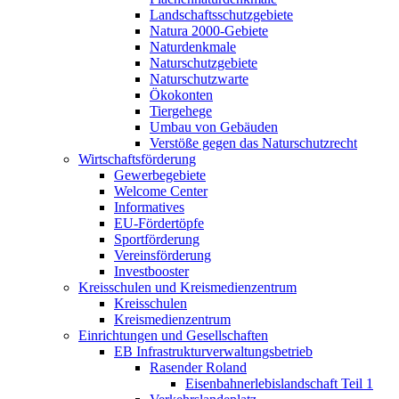
Landschaftsschutzgebiete
Natura 2000-Gebiete
Naturdenkmale
Naturschutzgebiete
Naturschutzwarte
Ökokonten
Tiergehege
Umbau von Gebäuden
Verstöße gegen das Naturschutzrecht
Wirtschaftsförderung
Gewerbegebiete
Welcome Center
Informatives
EU-Fördertöpfe
Sportförderung
Vereinsförderung
Investbooster
Kreisschulen und Kreismedienzentrum
Kreisschulen
Kreismedienzentrum
Einrichtungen und Gesellschaften
EB Infrastruktur­verwaltungsbetrieb
Rasender Roland
Eisenbahnerlebis­landschaft Teil 1