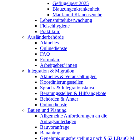
Geflügelpest 2025
Blauzungenkrankenheit
Maul- und Klauenseuche
Lebensmittelüberwachung
Fleischhygiene
Praktikum
Ausländerbehörde
Aktuelles
Onlinedienste
FAQ
Formulare
Arbeitgeber/-innen
Integration & Migration
Aktuelles & Veranstaltungen
Koordinierungsstellen
Sprach- & Integrationskurse
Beratungsstellen & Hilfsangebote
Behörden & Ämter
Onlinedienste
Bauen und Planung
Allgemeine Anforderungen an die
Antragsunterlagen
Bauvoranfrage
Bauantrag
Genehmigungsfreistellung nach § 62 LBauO M-