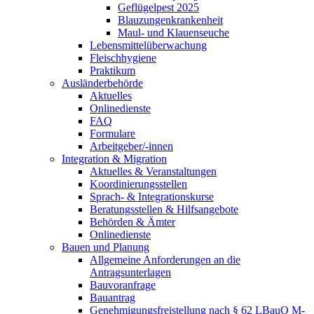
Geflügelpest 2025
Blauzungenkrankenheit
Maul- und Klauenseuche
Lebensmittelüberwachung
Fleischhygiene
Praktikum
Ausländerbehörde
Aktuelles
Onlinedienste
FAQ
Formulare
Arbeitgeber/-innen
Integration & Migration
Aktuelles & Veranstaltungen
Koordinierungsstellen
Sprach- & Integrationskurse
Beratungsstellen & Hilfsangebote
Behörden & Ämter
Onlinedienste
Bauen und Planung
Allgemeine Anforderungen an die
Antragsunterlagen
Bauvoranfrage
Bauantrag
Genehmigungsfreistellung nach § 62 LBauO M-