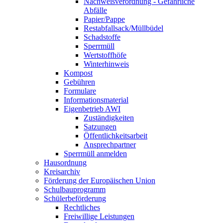
Nachweisverordnung - Gefährliche
Abfälle
Papier/Pappe
Restabfallsack/Müllbüdel
Schadstoffe
Sperrmüll
Wertstoffhöfe
Winterhinweis
Kompost
Gebühren
Formulare
Informationsmaterial
Eigenbetrieb AWI
Zuständigkeiten
Satzungen
Öffentlichkeitsarbeit
Ansprechpartner
Sperrmüll anmelden
Hausordnung
Kreisarchiv
Förderung der Europäischen Union
Schulbauprogramm
Schülerbeförderung
Rechtliches
Freiwillige Leistungen