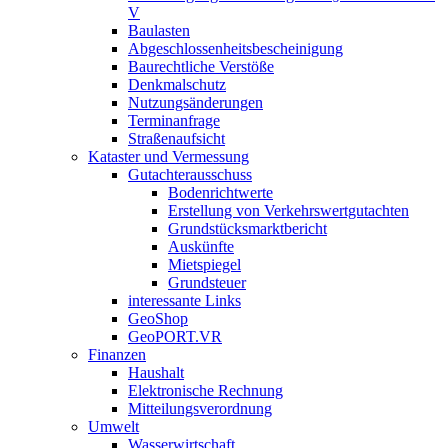
V
Baulasten
Abgeschlossenheits­bescheinigung
Baurechtliche Verstöße
Denkmalschutz
Nutzungsänderungen
Terminanfrage
Straßenaufsicht
Kataster und Vermessung
Gutachterausschuss
Bodenrichtwerte
Erstellung von Verkehrswertgutachten
Grundstücksmarktbericht
Auskünfte
Mietspiegel
Grundsteuer
interessante Links
GeoShop
GeoPORT.VR
Finanzen
Haushalt
Elektronische Rechnung
Mitteilungsverordnung
Umwelt
Wasserwirtschaft