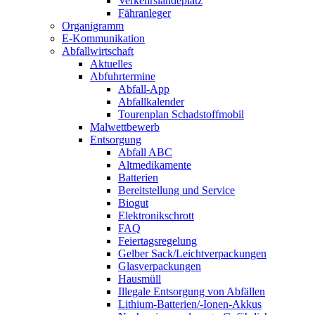
Verkehrslandeplatz
Fähranleger
Organigramm
E-Kommunikation
Abfallwirtschaft
Aktuelles
Abfuhrtermine
Abfall-App
Abfallkalender
Tourenplan Schadstoffmobil
Malwettbewerb
Entsorgung
Abfall ABC
Altmedikamente
Batterien
Bereitstellung und Service
Biogut
Elektronikschrott
FAQ
Feiertagsregelung
Gelber Sack/Leichtverpackungen
Glasverpackungen
Hausmüll
Illegale Entsorgung von Abfällen
Lithium-Batterien/-Ionen-Akkus