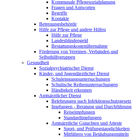
Kommunale Pflegesozialplanung
Fragen und Antworten
Begriffe
Kontakte
Betreuungsbehörde
Hilfe zur Pflege und andere Hilfen
Hilfe zur Pflege
Landesblindengeld
Bestattungskosten­übernahme
Förderung von Vereinen, Verbänden und
Selbsthilfegruppen
Gesundheit
Sozialpsychiatrischer Dienst
Kinder- und Jugendärztlicher Dienst
Schuleingangsuntersuchungen
Schulische Reihenuntersuchungen
Händigkeit erkennen
Amtsärztlicher Dienst
Belehrungen nach Infektionsschutzgesetz
Impfungen - Beratung und Durchführung
Reiseimpfungen
Standardimpfungen
Amtsärztliche Gutachten und Atteste
Sport- und Prüfungstauglichkeiten
Mitführen von Betäubungsmitteln