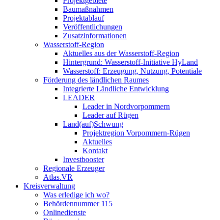
Projektgebiete
Baumaßnahmen
Projektablauf
Veröffentlichungen
Zusatzinformationen
Wasserstoff-Region
Aktuelles aus der Wasserstoff-Region
Hintergrund: Wasserstoff-Initiative HyLand
Wasserstoff: Erzeugung, Nutzung, Potentiale
Förderung des ländlichen Raumes
Integrierte Ländliche Entwicklung
LEADER
Leader in Nordvorpommern
Leader auf Rügen
Land(auf)Schwung
Projektregion Vorpommern-Rügen
Aktuelles
Kontakt
Investbooster
Regionale Erzeuger
Atlas.VR
Kreisverwaltung
Was erledige ich wo?
Behördennummer 115
Onlinedienste