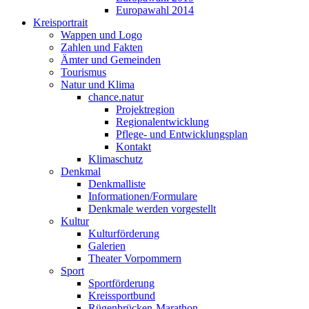
Europawahl 2014
Kreisportrait
Wappen und Logo
Zahlen und Fakten
Ämter und Gemeinden
Tourismus
Natur und Klima
chance.natur
Projektregion
Regionalentwicklung
Pflege- und Entwicklungsplan
Kontakt
Klimaschutz
Denkmal
Denkmalliste
Informationen/Formulare
Denkmale werden vorgestellt
Kultur
Kulturförderung
Galerien
Theater Vorpommern
Sport
Sportförderung
Kreissportbund
Rügenbrücken-Marathon