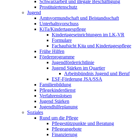
Schwarzarbeit und illegale Beschäftigung
Prostituiertenschutz
Jugend
Amtsvormundschaft und Beistandsschaft
Unterhaltsvorschuss
KiTa/Kindertagespflege
Kindertages­einrichtungen im LK-VR
Formulare
Fachaufsicht Kita und Kindertagespflege
Frühe Hilfen
Förderprogramme
Jugendförderrichtlinie
Jugend Stärken im Quartier
Arbeitsbündnis Jugend und Beruf
ESF-Förderung JSA/SSA
Familienbildung
Pflegekinderdienst
Verfahrenslotsen
Jugend Stärken
Jugendhilfeplanung
Soziales
Rund um die Pflege
Pflegestützpunkte und Beratung
Pflegeangebote
Finanzierung