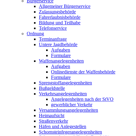
Bürgerservice
Allgemeiner Bürgerservice
Zulassungsbehörde
Fahrerlaubnisbehörde
Bildung und Teilhabe
Telefonservice
Ordnung
Terminanfrage
Untere Jagdbehörde
Aufgaben
Formulare
Waffenangelegenheiten
Aufgaben
Onlinedienste der Waffenbehörde
Formulare
Sprengstoff­angelegenheiten
Bußgeldstelle
Verkehrsangelegenheiten
Angelegenheiten nach der StVO
gewerblicher Verkehr
Versammlungs­angelegenheiten
Heimaufsicht
Straßenverkehr
Häfen und Anlegestellen
Schornsteinfeger­angelegenheiten