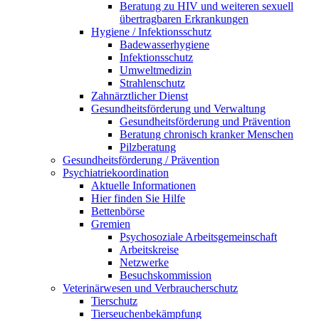
Beratung zu HIV und weiteren sexuell
übertragbaren Erkrankungen
Hygiene / Infektionsschutz
Badewasserhygiene
Infektionsschutz
Umweltmedizin
Strahlenschutz
Zahnärztlicher Dienst
Gesundheitsförderung und Verwaltung
Gesundheitsförderung und Prävention
Beratung chronisch kranker Menschen
Pilzberatung
Gesundheits­förderung / Prävention
Psychiatriekoordination
Aktuelle Informationen
Hier finden Sie Hilfe
Bettenbörse
Gremien
Psychosoziale Arbeits­gemeinschaft
Arbeitskreise
Netzwerke
Besuchskommission
Veterinärwesen und Verbraucherschutz
Tierschutz
Tierseuchenbekämpfung