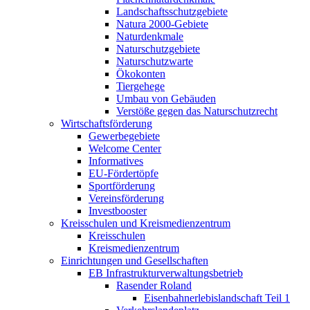
Landschaftsschutzgebiete
Natura 2000-Gebiete
Naturdenkmale
Naturschutzgebiete
Naturschutzwarte
Ökokonten
Tiergehege
Umbau von Gebäuden
Verstöße gegen das Naturschutzrecht
Wirtschaftsförderung
Gewerbegebiete
Welcome Center
Informatives
EU-Fördertöpfe
Sportförderung
Vereinsförderung
Investbooster
Kreisschulen und Kreismedienzentrum
Kreisschulen
Kreismedienzentrum
Einrichtungen und Gesellschaften
EB Infrastruktur­verwaltungsbetrieb
Rasender Roland
Eisenbahnerlebis­landschaft Teil 1