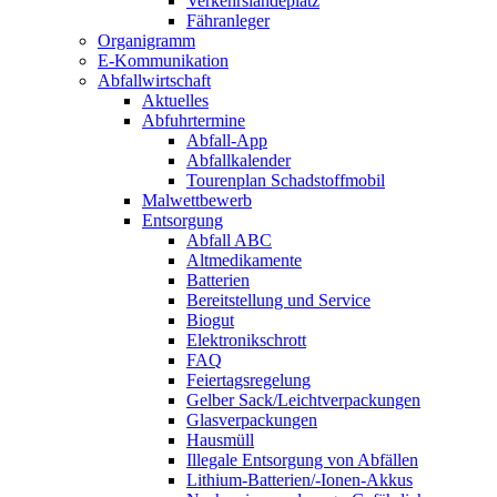
Verkehrslandeplatz
Fähranleger
Organigramm
E-Kommunikation
Abfallwirtschaft
Aktuelles
Abfuhrtermine
Abfall-App
Abfallkalender
Tourenplan Schadstoffmobil
Malwettbewerb
Entsorgung
Abfall ABC
Altmedikamente
Batterien
Bereitstellung und Service
Biogut
Elektronikschrott
FAQ
Feiertagsregelung
Gelber Sack/Leichtverpackungen
Glasverpackungen
Hausmüll
Illegale Entsorgung von Abfällen
Lithium-Batterien/-Ionen-Akkus