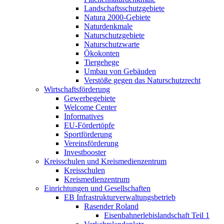
Landschaftsschutzgebiete
Natura 2000-Gebiete
Naturdenkmale
Naturschutzgebiete
Naturschutzwarte
Ökokonten
Tiergehege
Umbau von Gebäuden
Verstöße gegen das Naturschutzrecht
Wirtschaftsförderung
Gewerbegebiete
Welcome Center
Informatives
EU-Fördertöpfe
Sportförderung
Vereinsförderung
Investbooster
Kreisschulen und Kreismedienzentrum
Kreisschulen
Kreismedienzentrum
Einrichtungen und Gesellschaften
EB Infrastruktur­verwaltungsbetrieb
Rasender Roland
Eisenbahnerlebis­landschaft Teil 1