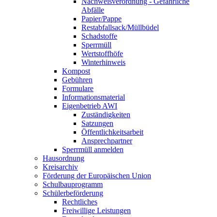
Nachweisverordnung - Gefährliche
Abfälle
Papier/Pappe
Restabfallsack/Müllbüdel
Schadstoffe
Sperrmüll
Wertstoffhöfe
Winterhinweis
Kompost
Gebühren
Formulare
Informationsmaterial
Eigenbetrieb AWI
Zuständigkeiten
Satzungen
Öffentlichkeitsarbeit
Ansprechpartner
Sperrmüll anmelden
Hausordnung
Kreisarchiv
Förderung der Europäischen Union
Schulbauprogramm
Schülerbeförderung
Rechtliches
Freiwillige Leistungen