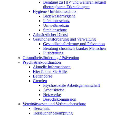
Beratung zu HIV und weiteren sexuell
übertragbaren Erkrankungen
Hygiene / Infektionsschutz
Badewasserhygiene
Infektionsschutz
Umweltmedizin
Strahlenschutz
Zahnärztlicher Dienst
Gesundheitsförderung und Verwaltung
Gesundheitsförderung und Prävention
Beratung chronisch kranker Menschen
Pilzberatung
Gesundheits­förderung / Prävention
Psychiatriekoordination
Aktuelle Informationen
Hier finden Sie Hilfe
Bettenbörse
Gremien
Psychosoziale Arbeits­gemeinschaft
Arbeitskreise
Netzwerke
Besuchskommission
Veterinärwesen und Verbraucherschutz
Tierschutz
Tierseuchenbekämpfung