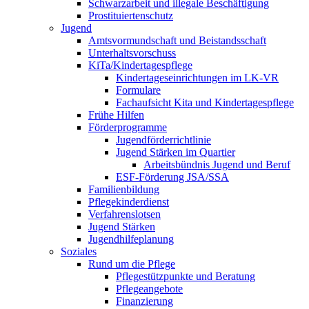
Schwarzarbeit und illegale Beschäftigung
Prostituiertenschutz
Jugend
Amtsvormundschaft und Beistandsschaft
Unterhaltsvorschuss
KiTa/Kindertagespflege
Kindertages­einrichtungen im LK-VR
Formulare
Fachaufsicht Kita und Kindertagespflege
Frühe Hilfen
Förderprogramme
Jugendförderrichtlinie
Jugend Stärken im Quartier
Arbeitsbündnis Jugend und Beruf
ESF-Förderung JSA/SSA
Familienbildung
Pflegekinderdienst
Verfahrenslotsen
Jugend Stärken
Jugendhilfeplanung
Soziales
Rund um die Pflege
Pflegestützpunkte und Beratung
Pflegeangebote
Finanzierung