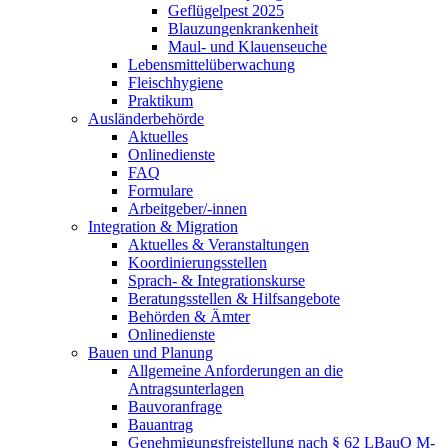
Geflügelpest 2025
Blauzungenkrankenheit
Maul- und Klauenseuche
Lebensmittelüberwachung
Fleischhygiene
Praktikum
Ausländerbehörde
Aktuelles
Onlinedienste
FAQ
Formulare
Arbeitgeber/-innen
Integration & Migration
Aktuelles & Veranstaltungen
Koordinierungsstellen
Sprach- & Integrationskurse
Beratungsstellen & Hilfsangebote
Behörden & Ämter
Onlinedienste
Bauen und Planung
Allgemeine Anforderungen an die
Antragsunterlagen
Bauvoranfrage
Bauantrag
Genehmigungsfreistellung nach § 62 LBauO M-