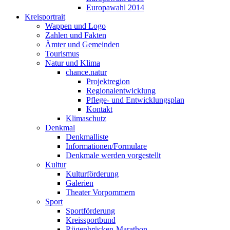
Europawahl 2014
Kreisportrait
Wappen und Logo
Zahlen und Fakten
Ämter und Gemeinden
Tourismus
Natur und Klima
chance.natur
Projektregion
Regionalentwicklung
Pflege- und Entwicklungsplan
Kontakt
Klimaschutz
Denkmal
Denkmalliste
Informationen/Formulare
Denkmale werden vorgestellt
Kultur
Kulturförderung
Galerien
Theater Vorpommern
Sport
Sportförderung
Kreissportbund
Rügenbrücken-Marathon