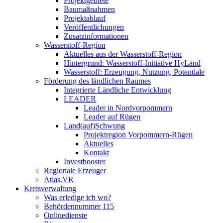
Projektgebiete
Baumaßnahmen
Projektablauf
Veröffentlichungen
Zusatzinformationen
Wasserstoff-Region
Aktuelles aus der Wasserstoff-Region
Hintergrund: Wasserstoff-Initiative HyLand
Wasserstoff: Erzeugung, Nutzung, Potentiale
Förderung des ländlichen Raumes
Integrierte Ländliche Entwicklung
LEADER
Leader in Nordvorpommern
Leader auf Rügen
Land(auf)Schwung
Projektregion Vorpommern-Rügen
Aktuelles
Kontakt
Investbooster
Regionale Erzeuger
Atlas.VR
Kreisverwaltung
Was erledige ich wo?
Behördennummer 115
Onlinedienste