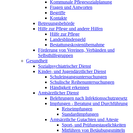
Kommunale Pflegesozialplanung
Fragen und Antworten
Begriffe
Kontakte
Betreuungsbehörde
Hilfe zur Pflege und andere Hilfen
Hilfe zur Pflege
Landesblindengeld
Bestattungskosten­übernahme
Förderung von Vereinen, Verbänden und
Selbsthilfegruppen
Gesundheit
Sozialpsychiatrischer Dienst
Kinder- und Jugendärztlicher Dienst
Schuleingangsuntersuchungen
Schulische Reihenuntersuchungen
Händigkeit erkennen
Amtsärztlicher Dienst
Belehrungen nach Infektionsschutzgesetz
Impfungen - Beratung und Durchführung
Reiseimpfungen
Standardimpfungen
Amtsärztliche Gutachten und Atteste
Sport- und Prüfungstauglichkeiten
Mitführen von Betäubungsmitteln