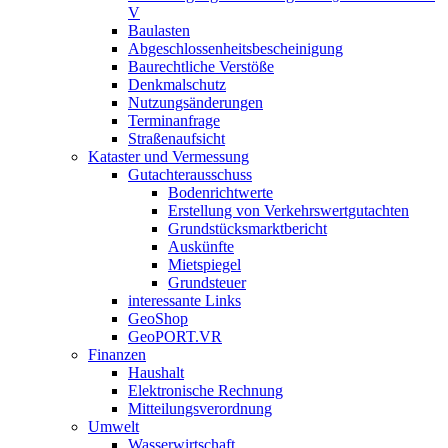
V
Baulasten
Abgeschlossenheits­bescheinigung
Baurechtliche Verstöße
Denkmalschutz
Nutzungsänderungen
Terminanfrage
Straßenaufsicht
Kataster und Vermessung
Gutachterausschuss
Bodenrichtwerte
Erstellung von Verkehrswertgutachten
Grundstücksmarktbericht
Auskünfte
Mietspiegel
Grundsteuer
interessante Links
GeoShop
GeoPORT.VR
Finanzen
Haushalt
Elektronische Rechnung
Mitteilungsverordnung
Umwelt
Wasserwirtschaft