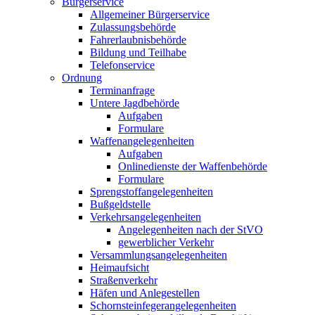
Bürgerservice
Allgemeiner Bürgerservice
Zulassungsbehörde
Fahrerlaubnisbehörde
Bildung und Teilhabe
Telefonservice
Ordnung
Terminanfrage
Untere Jagdbehörde
Aufgaben
Formulare
Waffenangelegenheiten
Aufgaben
Onlinedienste der Waffenbehörde
Formulare
Sprengstoff­angelegenheiten
Bußgeldstelle
Verkehrsangelegenheiten
Angelegenheiten nach der StVO
gewerblicher Verkehr
Versammlungs­angelegenheiten
Heimaufsicht
Straßenverkehr
Häfen und Anlegestellen
Schornsteinfeger­angelegenheiten