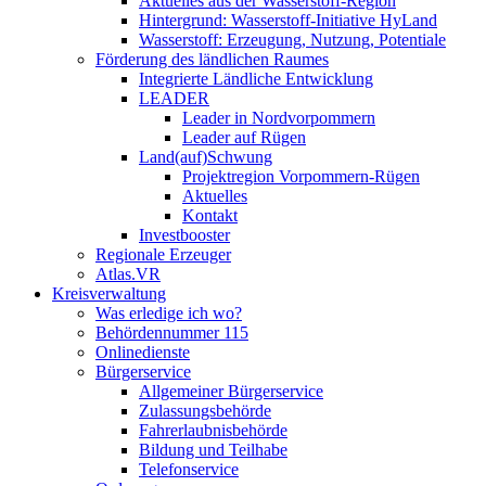
Aktuelles aus der Wasserstoff-Region
Hintergrund: Wasserstoff-Initiative HyLand
Wasserstoff: Erzeugung, Nutzung, Potentiale
Förderung des ländlichen Raumes
Integrierte Ländliche Entwicklung
LEADER
Leader in Nordvorpommern
Leader auf Rügen
Land(auf)Schwung
Projektregion Vorpommern-Rügen
Aktuelles
Kontakt
Investbooster
Regionale Erzeuger
Atlas.VR
Kreisverwaltung
Was erledige ich wo?
Behördennummer 115
Onlinedienste
Bürgerservice
Allgemeiner Bürgerservice
Zulassungsbehörde
Fahrerlaubnisbehörde
Bildung und Teilhabe
Telefonservice