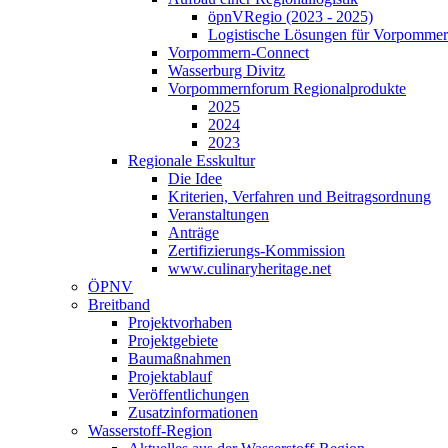
öpnVRegio (2023 - 2025)
Logistische Lösungen­ für Vorpommer
Vorpommern-Connect
Wasserburg Divitz
Vorpommernforum Regionalprodukte
2025
2024
2023
Regionale Esskultur
Die Idee
Kriterien, Verfahren und Beitragsordnung
Veranstaltungen
Anträge
Zertifizierungs-Kommission
www.culinaryheritage.net
ÖPNV
Breitband
Projektvorhaben
Projektgebiete
Baumaßnahmen
Projektablauf
Veröffentlichungen
Zusatzinformationen
Wasserstoff-Region