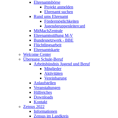
Ehrenamtsbörse
Projekt anmelden
Ehrenamt suchen
Rund ums Ehrenamt
Fördermöglichkeiten
Jugendgruppenleitercard
MitMachZentrale
Ehrenamtsstiftung M-V
Bundesnetzwerk - BBE
Flüchtlingsarbeit
Ehrenamtskarte
Welcome Center
Übergang Schule-Beruf
Arbeitsbündnis Jugend und Beruf
Mitglieder
Aktivitäten
Vereinbarung
Anlaufstellen
Veranstaltungen
Hilfreiches
Downloads
Kontakt
Zensus 2022
Informationen
Zensus im Landkreis