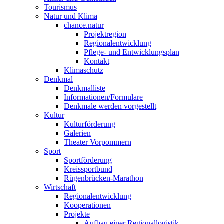
Tourismus
Natur und Klima
chance.natur
Projektregion
Regionalentwicklung
Pflege- und Entwicklungsplan
Kontakt
Klimaschutz
Denkmal
Denkmalliste
Informationen/Formulare
Denkmale werden vorgestellt
Kultur
Kulturförderung
Galerien
Theater Vorpommern
Sport
Sportförderung
Kreissportbund
Rügenbrücken-Marathon
Wirtschaft
Regionalentwicklung
Kooperationen
Projekte
Aufbau einer Regionallogistik