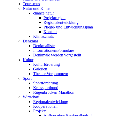
Tourismus
Natur und Klima
chance.natur
Projektregion
Regionalentwicklung
Pflege- und Entwicklungsplan
Kontakt
Klimaschutz
Denkmal
Denkmalliste
Informationen/Formulare
Denkmale werden vorgestellt
Kultur
Kulturförderung
Galerien
Theater Vorpommern
Sport
Sportförderung
Kreissportbund
Rügenbrücken-Marathon
Wirtschaft
Regionalentwicklung
Kooperationen
Projekte
Aufbau einer Regionallogistik