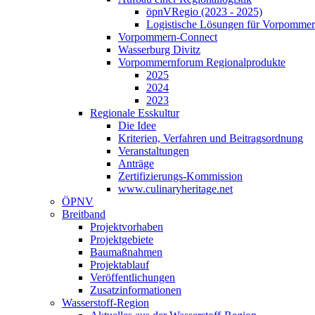
öpnVRegio (2023 - 2025)
Logistische Lösungen­ für Vorpommer
Vorpommern-Connect
Wasserburg Divitz
Vorpommernforum Regionalprodukte
2025
2024
2023
Regionale Esskultur
Die Idee
Kriterien, Verfahren und Beitragsordnung
Veranstaltungen
Anträge
Zertifizierungs-Kommission
www.culinaryheritage.net
ÖPNV
Breitband
Projektvorhaben
Projektgebiete
Baumaßnahmen
Projektablauf
Veröffentlichungen
Zusatzinformationen
Wasserstoff-Region