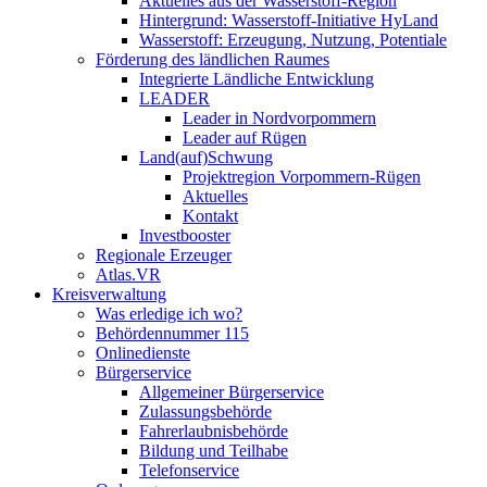
Aktuelles aus der Wasserstoff-Region
Hintergrund: Wasserstoff-Initiative HyLand
Wasserstoff: Erzeugung, Nutzung, Potentiale
Förderung des ländlichen Raumes
Integrierte Ländliche Entwicklung
LEADER
Leader in Nordvorpommern
Leader auf Rügen
Land(auf)Schwung
Projektregion Vorpommern-Rügen
Aktuelles
Kontakt
Investbooster
Regionale Erzeuger
Atlas.VR
Kreisverwaltung
Was erledige ich wo?
Behördennummer 115
Onlinedienste
Bürgerservice
Allgemeiner Bürgerservice
Zulassungsbehörde
Fahrerlaubnisbehörde
Bildung und Teilhabe
Telefonservice