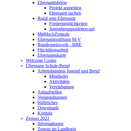
Ehrenamtsbörse
Projekt anmelden
Ehrenamt suchen
Rund ums Ehrenamt
Fördermöglichkeiten
Jugendgruppenleitercard
MitMachZentrale
Ehrenamtsstiftung M-V
Bundesnetzwerk - BBE
Flüchtlingsarbeit
Ehrenamtskarte
Welcome Center
Übergang Schule-Beruf
Arbeitsbündnis Jugend und Beruf
Mitglieder
Aktivitäten
Vereinbarung
Anlaufstellen
Veranstaltungen
Hilfreiches
Downloads
Kontakt
Zensus 2022
Informationen
Zensus im Landkreis