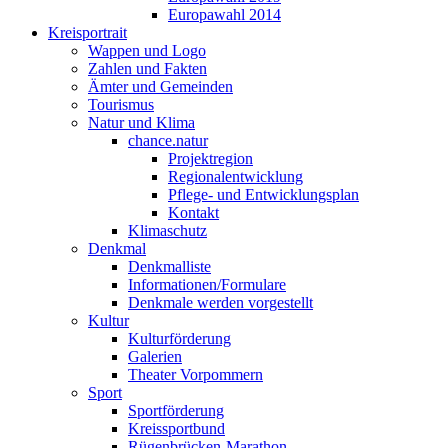
Europawahl 2014
Kreisportrait
Wappen und Logo
Zahlen und Fakten
Ämter und Gemeinden
Tourismus
Natur und Klima
chance.natur
Projektregion
Regionalentwicklung
Pflege- und Entwicklungsplan
Kontakt
Klimaschutz
Denkmal
Denkmalliste
Informationen/Formulare
Denkmale werden vorgestellt
Kultur
Kulturförderung
Galerien
Theater Vorpommern
Sport
Sportförderung
Kreissportbund
Rügenbrücken-Marathon