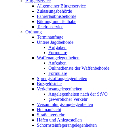
Bürgerservice
Allgemeiner Bürgerservice
Zulassungsbehörde
Fahrerlaubnisbehörde
Bildung und Teilhabe
Telefonservice
Ordnung
Terminanfrage
Untere Jagdbehörde
Aufgaben
Formulare
Waffenangelegenheiten
Aufgaben
Onlinedienste der Waffenbehörde
Formulare
Sprengstoff­angelegenheiten
Bußgeldstelle
Verkehrsangelegenheiten
Angelegenheiten nach der StVO
gewerblicher Verkehr
Versammlungs­angelegenheiten
Heimaufsicht
Straßenverkehr
Häfen und Anlegestellen
Schornsteinfeger­angelegenheiten