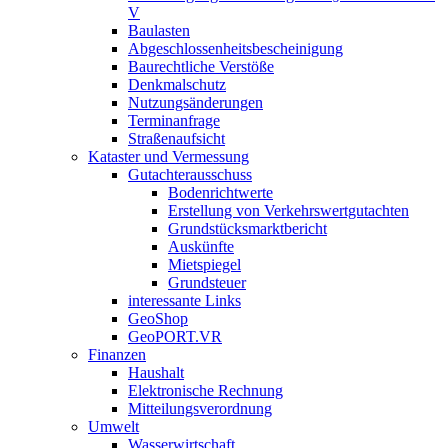
V
Baulasten
Abgeschlossenheits­bescheinigung
Baurechtliche Verstöße
Denkmalschutz
Nutzungsänderungen
Terminanfrage
Straßenaufsicht
Kataster und Vermessung
Gutachterausschuss
Bodenrichtwerte
Erstellung von Verkehrswertgutachten
Grundstücksmarktbericht
Auskünfte
Mietspiegel
Grundsteuer
interessante Links
GeoShop
GeoPORT.VR
Finanzen
Haushalt
Elektronische Rechnung
Mitteilungsverordnung
Umwelt
Wasserwirtschaft