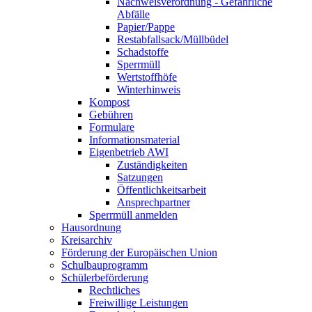
Nachweisverordnung - Gefährliche
Abfälle
Papier/Pappe
Restabfallsack/Müllbüdel
Schadstoffe
Sperrmüll
Wertstoffhöfe
Winterhinweis
Kompost
Gebühren
Formulare
Informationsmaterial
Eigenbetrieb AWI
Zuständigkeiten
Satzungen
Öffentlichkeitsarbeit
Ansprechpartner
Sperrmüll anmelden
Hausordnung
Kreisarchiv
Förderung der Europäischen Union
Schulbauprogramm
Schülerbeförderung
Rechtliches
Freiwillige Leistungen