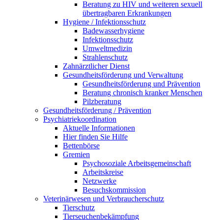
Beratung zu HIV und weiteren sexuell
übertragbaren Erkrankungen
Hygiene / Infektionsschutz
Badewasserhygiene
Infektionsschutz
Umweltmedizin
Strahlenschutz
Zahnärztlicher Dienst
Gesundheitsförderung und Verwaltung
Gesundheitsförderung und Prävention
Beratung chronisch kranker Menschen
Pilzberatung
Gesundheits­förderung / Prävention
Psychiatriekoordination
Aktuelle Informationen
Hier finden Sie Hilfe
Bettenbörse
Gremien
Psychosoziale Arbeits­gemeinschaft
Arbeitskreise
Netzwerke
Besuchskommission
Veterinärwesen und Verbraucherschutz
Tierschutz
Tierseuchenbekämpfung