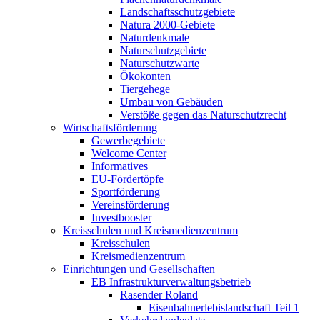
Landschaftsschutzgebiete
Natura 2000-Gebiete
Naturdenkmale
Naturschutzgebiete
Naturschutzwarte
Ökokonten
Tiergehege
Umbau von Gebäuden
Verstöße gegen das Naturschutzrecht
Wirtschaftsförderung
Gewerbegebiete
Welcome Center
Informatives
EU-Fördertöpfe
Sportförderung
Vereinsförderung
Investbooster
Kreisschulen und Kreismedienzentrum
Kreisschulen
Kreismedienzentrum
Einrichtungen und Gesellschaften
EB Infrastruktur­verwaltungsbetrieb
Rasender Roland
Eisenbahnerlebis­landschaft Teil 1