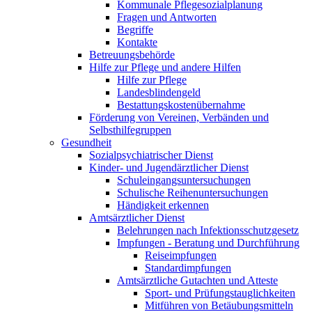
Kommunale Pflegesozialplanung
Fragen und Antworten
Begriffe
Kontakte
Betreuungsbehörde
Hilfe zur Pflege und andere Hilfen
Hilfe zur Pflege
Landesblindengeld
Bestattungskosten­übernahme
Förderung von Vereinen, Verbänden und
Selbsthilfegruppen
Gesundheit
Sozialpsychiatrischer Dienst
Kinder- und Jugendärztlicher Dienst
Schuleingangsuntersuchungen
Schulische Reihenuntersuchungen
Händigkeit erkennen
Amtsärztlicher Dienst
Belehrungen nach Infektionsschutzgesetz
Impfungen - Beratung und Durchführung
Reiseimpfungen
Standardimpfungen
Amtsärztliche Gutachten und Atteste
Sport- und Prüfungstauglichkeiten
Mitführen von Betäubungsmitteln