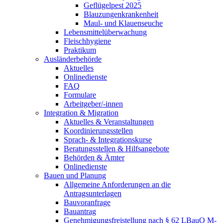
Geflügelpest 2025
Blauzungenkrankenheit
Maul- und Klauenseuche
Lebensmittelüberwachung
Fleischhygiene
Praktikum
Ausländerbehörde
Aktuelles
Onlinedienste
FAQ
Formulare
Arbeitgeber/-innen
Integration & Migration
Aktuelles & Veranstaltungen
Koordinierungsstellen
Sprach- & Integrationskurse
Beratungsstellen & Hilfsangebote
Behörden & Ämter
Onlinedienste
Bauen und Planung
Allgemeine Anforderungen an die
Antragsunterlagen
Bauvoranfrage
Bauantrag
Genehmigungsfreistellung nach § 62 LBauO M-