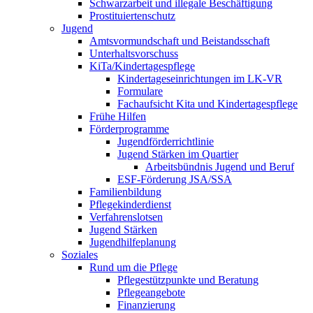
Schwarzarbeit und illegale Beschäftigung
Prostituiertenschutz
Jugend
Amtsvormundschaft und Beistandsschaft
Unterhaltsvorschuss
KiTa/Kindertagespflege
Kindertages­einrichtungen im LK-VR
Formulare
Fachaufsicht Kita und Kindertagespflege
Frühe Hilfen
Förderprogramme
Jugendförderrichtlinie
Jugend Stärken im Quartier
Arbeitsbündnis Jugend und Beruf
ESF-Förderung JSA/SSA
Familienbildung
Pflegekinderdienst
Verfahrenslotsen
Jugend Stärken
Jugendhilfeplanung
Soziales
Rund um die Pflege
Pflegestützpunkte und Beratung
Pflegeangebote
Finanzierung