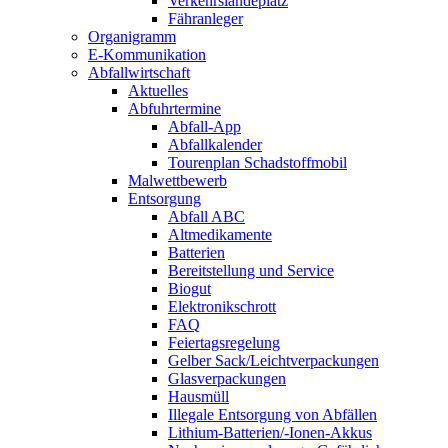
Verkehrslandeplatz
Fähranleger
Organigramm
E-Kommunikation
Abfallwirtschaft
Aktuelles
Abfuhrtermine
Abfall-App
Abfallkalender
Tourenplan Schadstoffmobil
Malwettbewerb
Entsorgung
Abfall ABC
Altmedikamente
Batterien
Bereitstellung und Service
Biogut
Elektronikschrott
FAQ
Feiertagsregelung
Gelber Sack/Leichtverpackungen
Glasverpackungen
Hausmüll
Illegale Entsorgung von Abfällen
Lithium-Batterien/-Ionen-Akkus