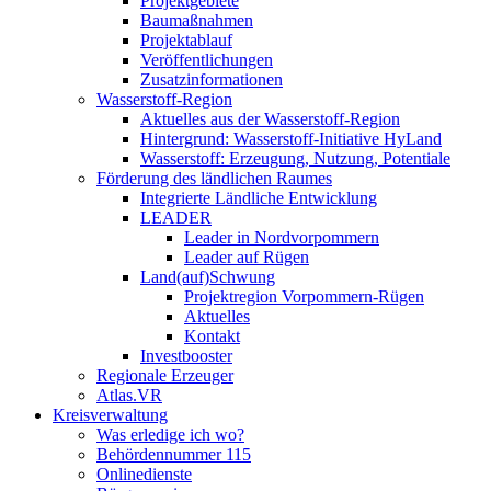
Projektgebiete
Baumaßnahmen
Projektablauf
Veröffentlichungen
Zusatzinformationen
Wasserstoff-Region
Aktuelles aus der Wasserstoff-Region
Hintergrund: Wasserstoff-Initiative HyLand
Wasserstoff: Erzeugung, Nutzung, Potentiale
Förderung des ländlichen Raumes
Integrierte Ländliche Entwicklung
LEADER
Leader in Nordvorpommern
Leader auf Rügen
Land(auf)Schwung
Projektregion Vorpommern-Rügen
Aktuelles
Kontakt
Investbooster
Regionale Erzeuger
Atlas.VR
Kreisverwaltung
Was erledige ich wo?
Behördennummer 115
Onlinedienste