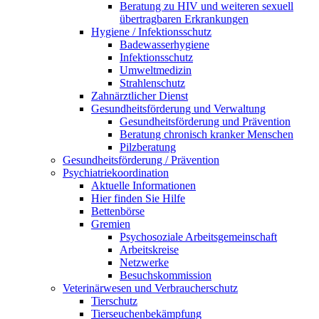
Beratung zu HIV und weiteren sexuell
übertragbaren Erkrankungen
Hygiene / Infektionsschutz
Badewasserhygiene
Infektionsschutz
Umweltmedizin
Strahlenschutz
Zahnärztlicher Dienst
Gesundheitsförderung und Verwaltung
Gesundheitsförderung und Prävention
Beratung chronisch kranker Menschen
Pilzberatung
Gesundheits­förderung / Prävention
Psychiatriekoordination
Aktuelle Informationen
Hier finden Sie Hilfe
Bettenbörse
Gremien
Psychosoziale Arbeits­gemeinschaft
Arbeitskreise
Netzwerke
Besuchskommission
Veterinärwesen und Verbraucherschutz
Tierschutz
Tierseuchenbekämpfung