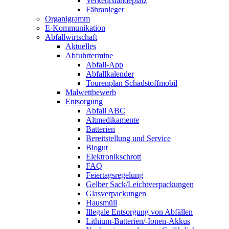
Verkehrslandeplatz
Fähranleger
Organigramm
E-Kommunikation
Abfallwirtschaft
Aktuelles
Abfuhrtermine
Abfall-App
Abfallkalender
Tourenplan Schadstoffmobil
Malwettbewerb
Entsorgung
Abfall ABC
Altmedikamente
Batterien
Bereitstellung und Service
Biogut
Elektronikschrott
FAQ
Feiertagsregelung
Gelber Sack/Leichtverpackungen
Glasverpackungen
Hausmüll
Illegale Entsorgung von Abfällen
Lithium-Batterien/-Ionen-Akkus