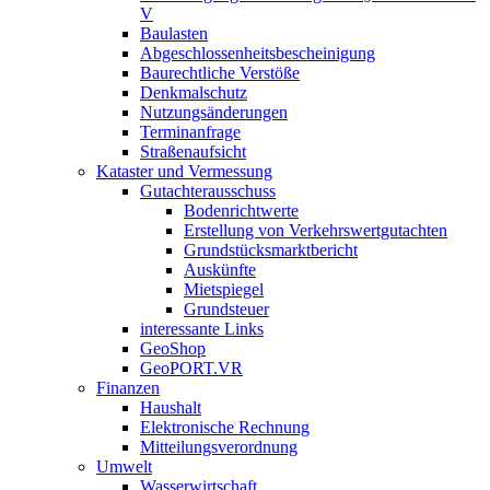
V
Baulasten
Abgeschlossenheits­bescheinigung
Baurechtliche Verstöße
Denkmalschutz
Nutzungsänderungen
Terminanfrage
Straßenaufsicht
Kataster und Vermessung
Gutachterausschuss
Bodenrichtwerte
Erstellung von Verkehrswertgutachten
Grundstücksmarktbericht
Auskünfte
Mietspiegel
Grundsteuer
interessante Links
GeoShop
GeoPORT.VR
Finanzen
Haushalt
Elektronische Rechnung
Mitteilungsverordnung
Umwelt
Wasserwirtschaft