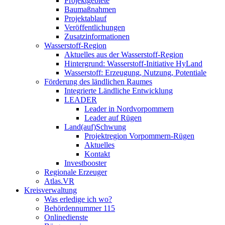
Projektgebiete
Baumaßnahmen
Projektablauf
Veröffentlichungen
Zusatzinformationen
Wasserstoff-Region
Aktuelles aus der Wasserstoff-Region
Hintergrund: Wasserstoff-Initiative HyLand
Wasserstoff: Erzeugung, Nutzung, Potentiale
Förderung des ländlichen Raumes
Integrierte Ländliche Entwicklung
LEADER
Leader in Nordvorpommern
Leader auf Rügen
Land(auf)Schwung
Projektregion Vorpommern-Rügen
Aktuelles
Kontakt
Investbooster
Regionale Erzeuger
Atlas.VR
Kreisverwaltung
Was erledige ich wo?
Behördennummer 115
Onlinedienste