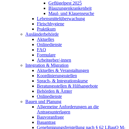
Geflügelpest 2025
Blauzungenkrankenheit
Maul- und Klauenseuche
Lebensmittelüberwachung
Fleischhygiene
Praktikum
Ausländerbehörde
Aktuelles
Onlinedienste
FAQ
Formulare
Arbeitgeber/-innen
Integration & Migration
Aktuelles & Veranstaltungen
Koordinierungsstellen
Sprach- & Integrationskurse
Beratungsstellen & Hilfsangebote
Behörden & Ämter
Onlinedienste
Bauen und Planung
Allgemeine Anforderungen an die
Antragsunterlagen
Bauvoranfrage
Bauantrag
Genehmigungsfreistellung nach § 62 LBauO M-