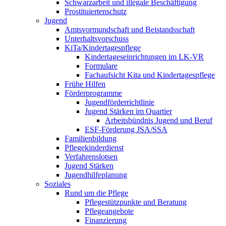
Schwarzarbeit und illegale Beschäftigung
Prostituiertenschutz
Jugend
Amtsvormundschaft und Beistandsschaft
Unterhaltsvorschuss
KiTa/Kindertagespflege
Kindertages­einrichtungen im LK-VR
Formulare
Fachaufsicht Kita und Kindertagespflege
Frühe Hilfen
Förderprogramme
Jugendförderrichtlinie
Jugend Stärken im Quartier
Arbeitsbündnis Jugend und Beruf
ESF-Förderung JSA/SSA
Familienbildung
Pflegekinderdienst
Verfahrenslotsen
Jugend Stärken
Jugendhilfeplanung
Soziales
Rund um die Pflege
Pflegestützpunkte und Beratung
Pflegeangebote
Finanzierung