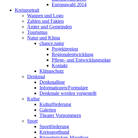
Europawahl 2014
Kreisportrait
Wappen und Logo
Zahlen und Fakten
Ämter und Gemeinden
Tourismus
Natur und Klima
chance.natur
Projektregion
Regionalentwicklung
Pflege- und Entwicklungsplan
Kontakt
Klimaschutz
Denkmal
Denkmalliste
Informationen/Formulare
Denkmale werden vorgestellt
Kultur
Kulturförderung
Galerien
Theater Vorpommern
Sport
Sportförderung
Kreissportbund
Rügenbrücken-Marathon