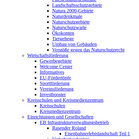
Landschaftsschutzgebiete
Natura 2000-Gebiete
Naturdenkmale
Naturschutzgebiete
Naturschutzwarte
Ökokonten
Tiergehege
Umbau von Gebäuden
Verstöße gegen das Naturschutzrecht
Wirtschaftsförderung
Gewerbegebiete
Welcome Center
Informatives
EU-Fördertöpfe
Sportförderung
Vereinsförderung
Investbooster
Kreisschulen und Kreismedienzentrum
Kreisschulen
Kreismedienzentrum
Einrichtungen und Gesellschaften
EB Infrastruktur­verwaltungsbetrieb
Rasender Roland
Eisenbahnerlebis­landschaft Teil 1