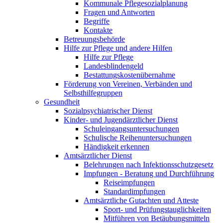
Kommunale Pflegesozialplanung
Fragen und Antworten
Begriffe
Kontakte
Betreuungsbehörde
Hilfe zur Pflege und andere Hilfen
Hilfe zur Pflege
Landesblindengeld
Bestattungskosten­übernahme
Förderung von Vereinen, Verbänden und
Selbsthilfegruppen
Gesundheit
Sozialpsychiatrischer Dienst
Kinder- und Jugendärztlicher Dienst
Schuleingangsuntersuchungen
Schulische Reihenuntersuchungen
Händigkeit erkennen
Amtsärztlicher Dienst
Belehrungen nach Infektionsschutzgesetz
Impfungen - Beratung und Durchführung
Reiseimpfungen
Standardimpfungen
Amtsärztliche Gutachten und Atteste
Sport- und Prüfungstauglichkeiten
Mitführen von Betäubungsmitteln