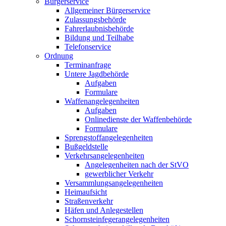
Bürgerservice
Allgemeiner Bürgerservice
Zulassungsbehörde
Fahrerlaubnisbehörde
Bildung und Teilhabe
Telefonservice
Ordnung
Terminanfrage
Untere Jagdbehörde
Aufgaben
Formulare
Waffenangelegenheiten
Aufgaben
Onlinedienste der Waffenbehörde
Formulare
Sprengstoff­angelegenheiten
Bußgeldstelle
Verkehrsangelegenheiten
Angelegenheiten nach der StVO
gewerblicher Verkehr
Versammlungs­angelegenheiten
Heimaufsicht
Straßenverkehr
Häfen und Anlegestellen
Schornsteinfeger­angelegenheiten