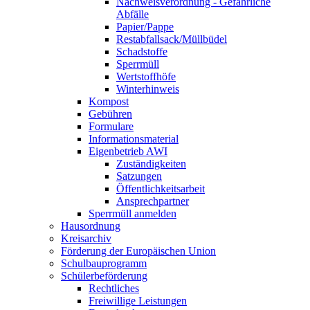
Nachweisverordnung - Gefährliche
Abfälle
Papier/Pappe
Restabfallsack/Müllbüdel
Schadstoffe
Sperrmüll
Wertstoffhöfe
Winterhinweis
Kompost
Gebühren
Formulare
Informationsmaterial
Eigenbetrieb AWI
Zuständigkeiten
Satzungen
Öffentlichkeitsarbeit
Ansprechpartner
Sperrmüll anmelden
Hausordnung
Kreisarchiv
Förderung der Europäischen Union
Schulbauprogramm
Schülerbeförderung
Rechtliches
Freiwillige Leistungen