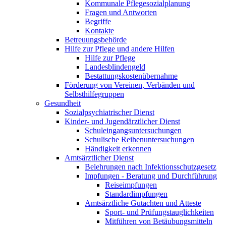
Kommunale Pflegesozialplanung
Fragen und Antworten
Begriffe
Kontakte
Betreuungsbehörde
Hilfe zur Pflege und andere Hilfen
Hilfe zur Pflege
Landesblindengeld
Bestattungskosten­übernahme
Förderung von Vereinen, Verbänden und
Selbsthilfegruppen
Gesundheit
Sozialpsychiatrischer Dienst
Kinder- und Jugendärztlicher Dienst
Schuleingangsuntersuchungen
Schulische Reihenuntersuchungen
Händigkeit erkennen
Amtsärztlicher Dienst
Belehrungen nach Infektionsschutzgesetz
Impfungen - Beratung und Durchführung
Reiseimpfungen
Standardimpfungen
Amtsärztliche Gutachten und Atteste
Sport- und Prüfungstauglichkeiten
Mitführen von Betäubungsmitteln