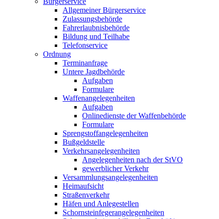
Bürgerservice
Allgemeiner Bürgerservice
Zulassungsbehörde
Fahrerlaubnisbehörde
Bildung und Teilhabe
Telefonservice
Ordnung
Terminanfrage
Untere Jagdbehörde
Aufgaben
Formulare
Waffenangelegenheiten
Aufgaben
Onlinedienste der Waffenbehörde
Formulare
Sprengstoff­angelegenheiten
Bußgeldstelle
Verkehrsangelegenheiten
Angelegenheiten nach der StVO
gewerblicher Verkehr
Versammlungs­angelegenheiten
Heimaufsicht
Straßenverkehr
Häfen und Anlegestellen
Schornsteinfeger­angelegenheiten