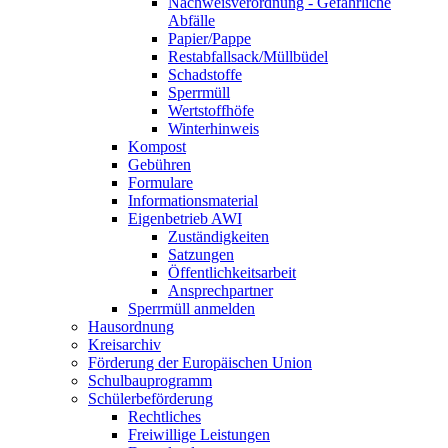
Nachweisverordnung - Gefährliche
Abfälle
Papier/Pappe
Restabfallsack/Müllbüdel
Schadstoffe
Sperrmüll
Wertstoffhöfe
Winterhinweis
Kompost
Gebühren
Formulare
Informationsmaterial
Eigenbetrieb AWI
Zuständigkeiten
Satzungen
Öffentlichkeitsarbeit
Ansprechpartner
Sperrmüll anmelden
Hausordnung
Kreisarchiv
Förderung der Europäischen Union
Schulbauprogramm
Schülerbeförderung
Rechtliches
Freiwillige Leistungen