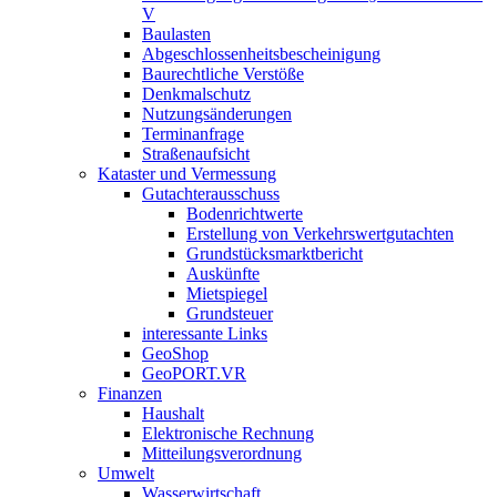
V
Baulasten
Abgeschlossenheits­bescheinigung
Baurechtliche Verstöße
Denkmalschutz
Nutzungsänderungen
Terminanfrage
Straßenaufsicht
Kataster und Vermessung
Gutachterausschuss
Bodenrichtwerte
Erstellung von Verkehrswertgutachten
Grundstücksmarktbericht
Auskünfte
Mietspiegel
Grundsteuer
interessante Links
GeoShop
GeoPORT.VR
Finanzen
Haushalt
Elektronische Rechnung
Mitteilungsverordnung
Umwelt
Wasserwirtschaft