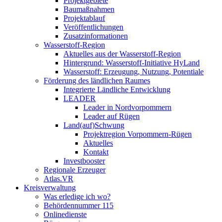
Projektgebiete
Baumaßnahmen
Projektablauf
Veröffentlichungen
Zusatzinformationen
Wasserstoff-Region
Aktuelles aus der Wasserstoff-Region
Hintergrund: Wasserstoff-Initiative HyLand
Wasserstoff: Erzeugung, Nutzung, Potentiale
Förderung des ländlichen Raumes
Integrierte Ländliche Entwicklung
LEADER
Leader in Nordvorpommern
Leader auf Rügen
Land(auf)Schwung
Projektregion Vorpommern-Rügen
Aktuelles
Kontakt
Investbooster
Regionale Erzeuger
Atlas.VR
Kreisverwaltung
Was erledige ich wo?
Behördennummer 115
Onlinedienste