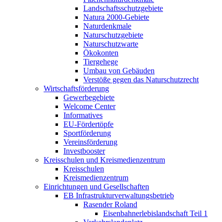
Landschaftsschutzgebiete
Natura 2000-Gebiete
Naturdenkmale
Naturschutzgebiete
Naturschutzwarte
Ökokonten
Tiergehege
Umbau von Gebäuden
Verstöße gegen das Naturschutzrecht
Wirtschaftsförderung
Gewerbegebiete
Welcome Center
Informatives
EU-Fördertöpfe
Sportförderung
Vereinsförderung
Investbooster
Kreisschulen und Kreismedienzentrum
Kreisschulen
Kreismedienzentrum
Einrichtungen und Gesellschaften
EB Infrastruktur­verwaltungsbetrieb
Rasender Roland
Eisenbahnerlebis­landschaft Teil 1