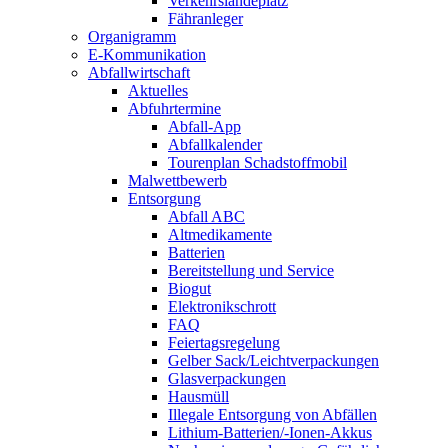
Verkehrslandeplatz
Fähranleger
Organigramm
E-Kommunikation
Abfallwirtschaft
Aktuelles
Abfuhrtermine
Abfall-App
Abfallkalender
Tourenplan Schadstoffmobil
Malwettbewerb
Entsorgung
Abfall ABC
Altmedikamente
Batterien
Bereitstellung und Service
Biogut
Elektronikschrott
FAQ
Feiertagsregelung
Gelber Sack/Leichtverpackungen
Glasverpackungen
Hausmüll
Illegale Entsorgung von Abfällen
Lithium-Batterien/-Ionen-Akkus