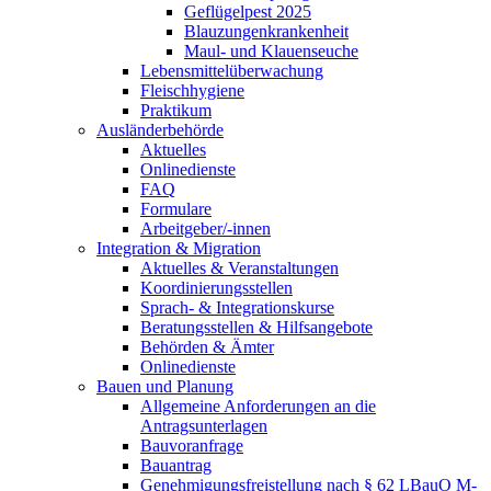
Geflügelpest 2025
Blauzungenkrankenheit
Maul- und Klauenseuche
Lebensmittelüberwachung
Fleischhygiene
Praktikum
Ausländerbehörde
Aktuelles
Onlinedienste
FAQ
Formulare
Arbeitgeber/-innen
Integration & Migration
Aktuelles & Veranstaltungen
Koordinierungsstellen
Sprach- & Integrationskurse
Beratungsstellen & Hilfsangebote
Behörden & Ämter
Onlinedienste
Bauen und Planung
Allgemeine Anforderungen an die
Antragsunterlagen
Bauvoranfrage
Bauantrag
Genehmigungsfreistellung nach § 62 LBauO M-