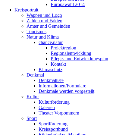
Europawahl 2014
Kreisportrait
Wappen und Logo
Zahlen und Fakten
Ämter und Gemeinden
Tourismus
Natur und Klima
chance.natur
Projektregion
Regionalentwicklung
Pflege- und Entwicklungsplan
Kontakt
Klimaschutz
Denkmal
Denkmalliste
Informationen/Formulare
Denkmale werden vorgestellt
Kultur
Kulturförderung
Galerien
Theater Vorpommern
Sport
Sportförderung
Kreissportbund
Rügenbrücken-Marathon