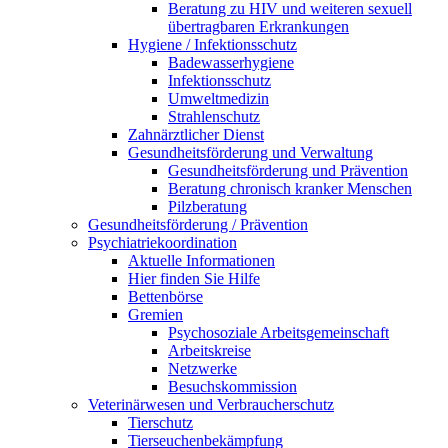
Beratung zu HIV und weiteren sexuell
übertragbaren Erkrankungen
Hygiene / Infektionsschutz
Badewasserhygiene
Infektionsschutz
Umweltmedizin
Strahlenschutz
Zahnärztlicher Dienst
Gesundheitsförderung und Verwaltung
Gesundheitsförderung und Prävention
Beratung chronisch kranker Menschen
Pilzberatung
Gesundheits­förderung / Prävention
Psychiatriekoordination
Aktuelle Informationen
Hier finden Sie Hilfe
Bettenbörse
Gremien
Psychosoziale Arbeits­gemeinschaft
Arbeitskreise
Netzwerke
Besuchskommission
Veterinärwesen und Verbraucherschutz
Tierschutz
Tierseuchenbekämpfung