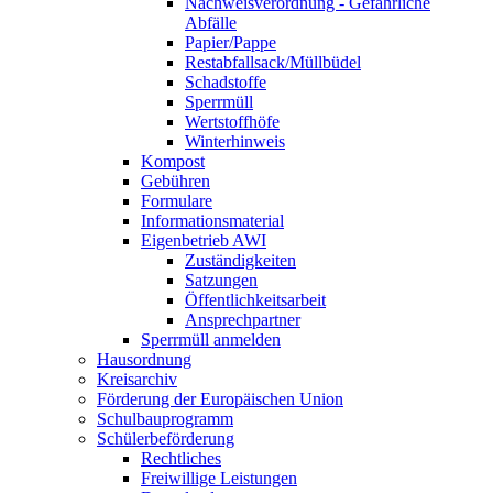
Nachweisverordnung - Gefährliche
Abfälle
Papier/Pappe
Restabfallsack/Müllbüdel
Schadstoffe
Sperrmüll
Wertstoffhöfe
Winterhinweis
Kompost
Gebühren
Formulare
Informationsmaterial
Eigenbetrieb AWI
Zuständigkeiten
Satzungen
Öffentlichkeitsarbeit
Ansprechpartner
Sperrmüll anmelden
Hausordnung
Kreisarchiv
Förderung der Europäischen Union
Schulbauprogramm
Schülerbeförderung
Rechtliches
Freiwillige Leistungen