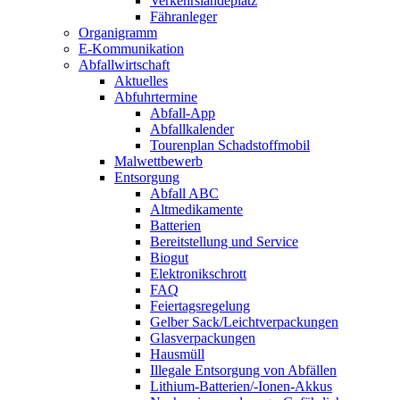
Verkehrslandeplatz
Fähranleger
Organigramm
E-Kommunikation
Abfallwirtschaft
Aktuelles
Abfuhrtermine
Abfall-App
Abfallkalender
Tourenplan Schadstoffmobil
Malwettbewerb
Entsorgung
Abfall ABC
Altmedikamente
Batterien
Bereitstellung und Service
Biogut
Elektronikschrott
FAQ
Feiertagsregelung
Gelber Sack/Leichtverpackungen
Glasverpackungen
Hausmüll
Illegale Entsorgung von Abfällen
Lithium-Batterien/-Ionen-Akkus