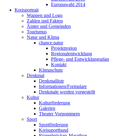
Europawahl 2014
Kreisportrait
Wappen und Logo
Zahlen und Fakten
Ämter und Gemeinden
Tourismus
Natur und Klima
chance.natur
Projektregion
Regionalentwicklung
Pflege- und Entwicklungsplan
Kontakt
Klimaschutz
Denkmal
Denkmalliste
Informationen/Formulare
Denkmale werden vorgestellt
Kultur
Kulturförderung
Galerien
Theater Vorpommern
Sport
Sportförderung
Kreissportbund
Rügenbrücken-Marathon