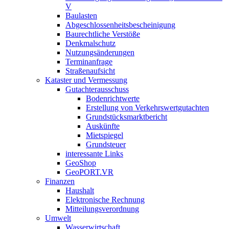
V
Baulasten
Abgeschlossenheits­bescheinigung
Baurechtliche Verstöße
Denkmalschutz
Nutzungsänderungen
Terminanfrage
Straßenaufsicht
Kataster und Vermessung
Gutachterausschuss
Bodenrichtwerte
Erstellung von Verkehrswertgutachten
Grundstücksmarktbericht
Auskünfte
Mietspiegel
Grundsteuer
interessante Links
GeoShop
GeoPORT.VR
Finanzen
Haushalt
Elektronische Rechnung
Mitteilungsverordnung
Umwelt
Wasserwirtschaft