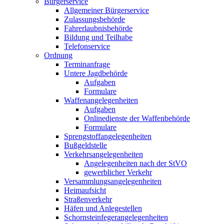
Bürgerservice
Allgemeiner Bürgerservice
Zulassungsbehörde
Fahrerlaubnisbehörde
Bildung und Teilhabe
Telefonservice
Ordnung
Terminanfrage
Untere Jagdbehörde
Aufgaben
Formulare
Waffenangelegenheiten
Aufgaben
Onlinedienste der Waffenbehörde
Formulare
Sprengstoff­angelegenheiten
Bußgeldstelle
Verkehrsangelegenheiten
Angelegenheiten nach der StVO
gewerblicher Verkehr
Versammlungs­angelegenheiten
Heimaufsicht
Straßenverkehr
Häfen und Anlegestellen
Schornsteinfeger­angelegenheiten