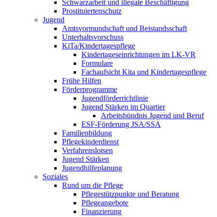
Schwarzarbeit und illegale Beschäftigung
Prostituiertenschutz
Jugend
Amtsvormundschaft und Beistandsschaft
Unterhaltsvorschuss
KiTa/Kindertagespflege
Kindertages­einrichtungen im LK-VR
Formulare
Fachaufsicht Kita und Kindertagespflege
Frühe Hilfen
Förderprogramme
Jugendförderrichtlinie
Jugend Stärken im Quartier
Arbeitsbündnis Jugend und Beruf
ESF-Förderung JSA/SSA
Familienbildung
Pflegekinderdienst
Verfahrenslotsen
Jugend Stärken
Jugendhilfeplanung
Soziales
Rund um die Pflege
Pflegestützpunkte und Beratung
Pflegeangebote
Finanzierung