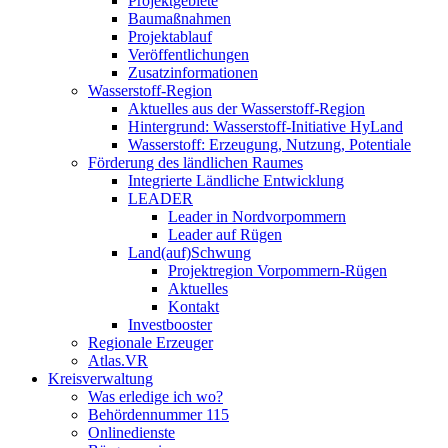
Projektgebiete
Baumaßnahmen
Projektablauf
Veröffentlichungen
Zusatzinformationen
Wasserstoff-Region
Aktuelles aus der Wasserstoff-Region
Hintergrund: Wasserstoff-Initiative HyLand
Wasserstoff: Erzeugung, Nutzung, Potentiale
Förderung des ländlichen Raumes
Integrierte Ländliche Entwicklung
LEADER
Leader in Nordvorpommern
Leader auf Rügen
Land(auf)Schwung
Projektregion Vorpommern-Rügen
Aktuelles
Kontakt
Investbooster
Regionale Erzeuger
Atlas.VR
Kreisverwaltung
Was erledige ich wo?
Behördennummer 115
Onlinedienste