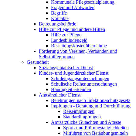
Kommunale Pflegesozialplanung
Fragen und Antworten
Begriffe
Kontakte
Betreuungsbehörde
Hilfe zur Pflege und andere Hilfen
Hilfe zur Pflege
Landesblindengeld
Bestattungskosten­übernahme
Förderung von Vereinen, Verbänden und
Selbsthilfegruppen
Gesundheit
Sozialpsychiatrischer Dienst
Kinder- und Jugendärztlicher Dienst
Schuleingangsuntersuchungen
Schulische Reihenuntersuchungen
Händigkeit erkennen
Amtsärztlicher Dienst
Belehrungen nach Infektionsschutzgesetz
Impfungen - Beratung und Durchführung
Reiseimpfungen
Standardimpfungen
Amtsärztliche Gutachten und Atteste
Sport- und Prüfungstauglichkeiten
Mitführen von Betäubungsmitteln