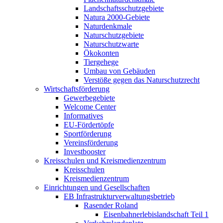
Landschaftsschutzgebiete
Natura 2000-Gebiete
Naturdenkmale
Naturschutzgebiete
Naturschutzwarte
Ökokonten
Tiergehege
Umbau von Gebäuden
Verstöße gegen das Naturschutzrecht
Wirtschaftsförderung
Gewerbegebiete
Welcome Center
Informatives
EU-Fördertöpfe
Sportförderung
Vereinsförderung
Investbooster
Kreisschulen und Kreismedienzentrum
Kreisschulen
Kreismedienzentrum
Einrichtungen und Gesellschaften
EB Infrastruktur­verwaltungsbetrieb
Rasender Roland
Eisenbahnerlebis­landschaft Teil 1