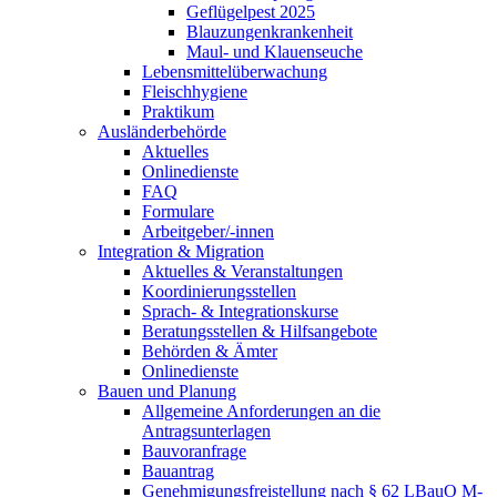
Geflügelpest 2025
Blauzungenkrankenheit
Maul- und Klauenseuche
Lebensmittelüberwachung
Fleischhygiene
Praktikum
Ausländerbehörde
Aktuelles
Onlinedienste
FAQ
Formulare
Arbeitgeber/-innen
Integration & Migration
Aktuelles & Veranstaltungen
Koordinierungsstellen
Sprach- & Integrationskurse
Beratungsstellen & Hilfsangebote
Behörden & Ämter
Onlinedienste
Bauen und Planung
Allgemeine Anforderungen an die
Antragsunterlagen
Bauvoranfrage
Bauantrag
Genehmigungsfreistellung nach § 62 LBauO M-