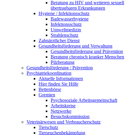
Beratung zu HIV und weiteren sexuell
übertragbaren Erkrankungen
Hygiene / Infektionsschutz
Badewasserhygiene
Infektionsschutz
Umweltmedizin
Strahlenschutz
Zahnärztlicher Dienst
Gesundheitsförderung und Verwaltung
Gesundheitsförderung und Prävention
Beratung chronisch kranker Menschen
Pilzberatung
Gesundheits­förderung / Prävention
Psychiatriekoordination
Aktuelle Informationen
Hier finden Sie Hilfe
Bettenbörse
Gremien
Psychosoziale Arbeits­gemeinschaft
Arbeitskreise
Netzwerke
Besuchskommission
Veterinärwesen und Verbraucherschutz
Tierschutz
Tierseuchenbekämpfung