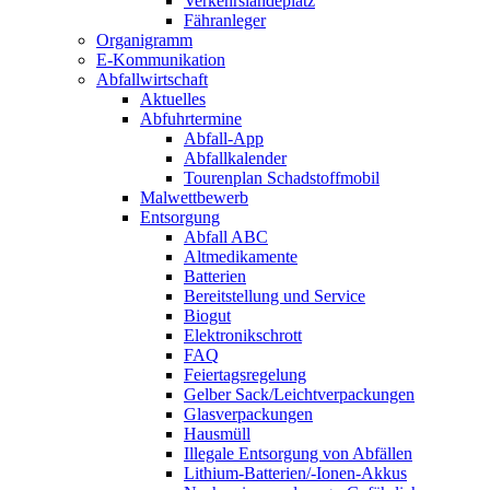
Verkehrslandeplatz
Fähranleger
Organigramm
E-Kommunikation
Abfallwirtschaft
Aktuelles
Abfuhrtermine
Abfall-App
Abfallkalender
Tourenplan Schadstoffmobil
Malwettbewerb
Entsorgung
Abfall ABC
Altmedikamente
Batterien
Bereitstellung und Service
Biogut
Elektronikschrott
FAQ
Feiertagsregelung
Gelber Sack/Leichtverpackungen
Glasverpackungen
Hausmüll
Illegale Entsorgung von Abfällen
Lithium-Batterien/-Ionen-Akkus