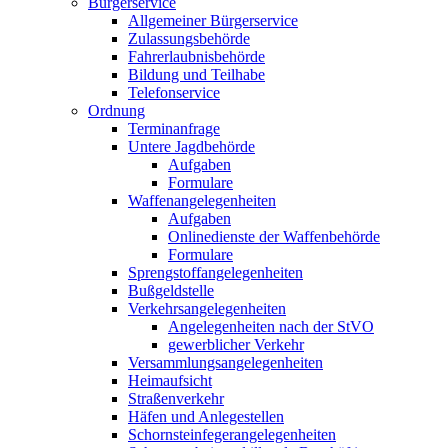
Bürgerservice
Allgemeiner Bürgerservice
Zulassungsbehörde
Fahrerlaubnisbehörde
Bildung und Teilhabe
Telefonservice
Ordnung
Terminanfrage
Untere Jagdbehörde
Aufgaben
Formulare
Waffenangelegenheiten
Aufgaben
Onlinedienste der Waffenbehörde
Formulare
Sprengstoff­angelegenheiten
Bußgeldstelle
Verkehrsangelegenheiten
Angelegenheiten nach der StVO
gewerblicher Verkehr
Versammlungs­angelegenheiten
Heimaufsicht
Straßenverkehr
Häfen und Anlegestellen
Schornsteinfeger­angelegenheiten