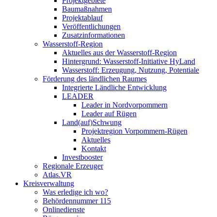
Projektgebiete
Baumaßnahmen
Projektablauf
Veröffentlichungen
Zusatzinformationen
Wasserstoff-Region
Aktuelles aus der Wasserstoff-Region
Hintergrund: Wasserstoff-Initiative HyLand
Wasserstoff: Erzeugung, Nutzung, Potentiale
Förderung des ländlichen Raumes
Integrierte Ländliche Entwicklung
LEADER
Leader in Nordvorpommern
Leader auf Rügen
Land(auf)Schwung
Projektregion Vorpommern-Rügen
Aktuelles
Kontakt
Investbooster
Regionale Erzeuger
Atlas.VR
Kreisverwaltung
Was erledige ich wo?
Behördennummer 115
Onlinedienste