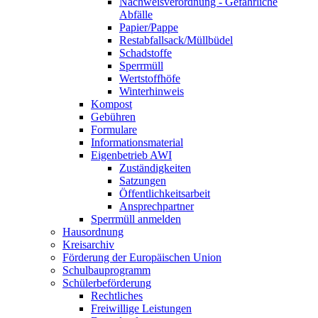
Nachweisverordnung - Gefährliche
Abfälle
Papier/Pappe
Restabfallsack/Müllbüdel
Schadstoffe
Sperrmüll
Wertstoffhöfe
Winterhinweis
Kompost
Gebühren
Formulare
Informationsmaterial
Eigenbetrieb AWI
Zuständigkeiten
Satzungen
Öffentlichkeitsarbeit
Ansprechpartner
Sperrmüll anmelden
Hausordnung
Kreisarchiv
Förderung der Europäischen Union
Schulbauprogramm
Schülerbeförderung
Rechtliches
Freiwillige Leistungen