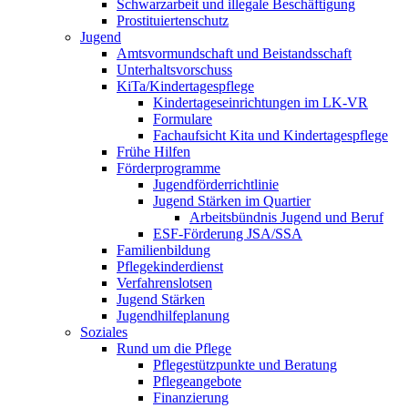
Schwarzarbeit und illegale Beschäftigung
Prostituiertenschutz
Jugend
Amtsvormundschaft und Beistandsschaft
Unterhaltsvorschuss
KiTa/Kindertagespflege
Kindertages­einrichtungen im LK-VR
Formulare
Fachaufsicht Kita und Kindertagespflege
Frühe Hilfen
Förderprogramme
Jugendförderrichtlinie
Jugend Stärken im Quartier
Arbeitsbündnis Jugend und Beruf
ESF-Förderung JSA/SSA
Familienbildung
Pflegekinderdienst
Verfahrenslotsen
Jugend Stärken
Jugendhilfeplanung
Soziales
Rund um die Pflege
Pflegestützpunkte und Beratung
Pflegeangebote
Finanzierung