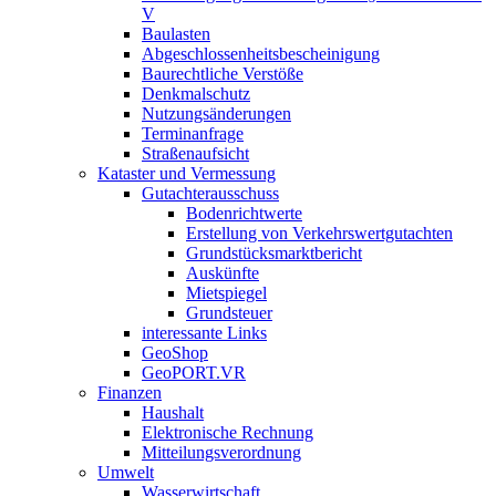
V
Baulasten
Abgeschlossenheits­bescheinigung
Baurechtliche Verstöße
Denkmalschutz
Nutzungsänderungen
Terminanfrage
Straßenaufsicht
Kataster und Vermessung
Gutachterausschuss
Bodenrichtwerte
Erstellung von Verkehrswertgutachten
Grundstücksmarktbericht
Auskünfte
Mietspiegel
Grundsteuer
interessante Links
GeoShop
GeoPORT.VR
Finanzen
Haushalt
Elektronische Rechnung
Mitteilungsverordnung
Umwelt
Wasserwirtschaft