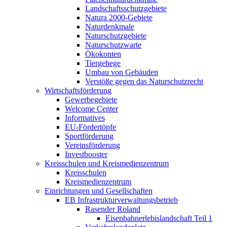
Landschaftsschutzgebiete
Natura 2000-Gebiete
Naturdenkmale
Naturschutzgebiete
Naturschutzwarte
Ökokonten
Tiergehege
Umbau von Gebäuden
Verstöße gegen das Naturschutzrecht
Wirtschaftsförderung
Gewerbegebiete
Welcome Center
Informatives
EU-Fördertöpfe
Sportförderung
Vereinsförderung
Investbooster
Kreisschulen und Kreismedienzentrum
Kreisschulen
Kreismedienzentrum
Einrichtungen und Gesellschaften
EB Infrastruktur­verwaltungsbetrieb
Rasender Roland
Eisenbahnerlebis­landschaft Teil 1