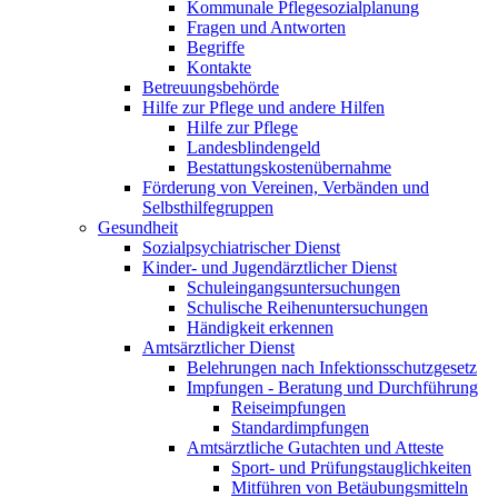
Kommunale Pflegesozialplanung
Fragen und Antworten
Begriffe
Kontakte
Betreuungsbehörde
Hilfe zur Pflege und andere Hilfen
Hilfe zur Pflege
Landesblindengeld
Bestattungskosten­übernahme
Förderung von Vereinen, Verbänden und
Selbsthilfegruppen
Gesundheit
Sozialpsychiatrischer Dienst
Kinder- und Jugendärztlicher Dienst
Schuleingangsuntersuchungen
Schulische Reihenuntersuchungen
Händigkeit erkennen
Amtsärztlicher Dienst
Belehrungen nach Infektionsschutzgesetz
Impfungen - Beratung und Durchführung
Reiseimpfungen
Standardimpfungen
Amtsärztliche Gutachten und Atteste
Sport- und Prüfungstauglichkeiten
Mitführen von Betäubungsmitteln