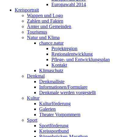
Europawahl 2014
Kreisportrait
Wappen und Logo
Zahlen und Fakten
Ämter und Gemeinden
Tourismus
Natur und Klima
chance.natur
Projektregion
Regionalentwicklung
Pflege- und Entwicklungsplan
Kontakt
Klimaschutz
Denkmal
Denkmalliste
Informationen/Formulare
Denkmale werden vorgestellt
Kultur
Kulturförderung
Galerien
Theater Vorpommern
Sport
Sportförderung
Kreissportbund
Rügenbrücken-Marathon