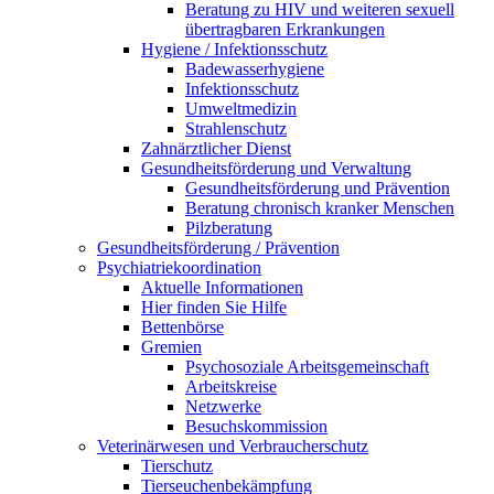
Beratung zu HIV und weiteren sexuell
übertragbaren Erkrankungen
Hygiene / Infektionsschutz
Badewasserhygiene
Infektionsschutz
Umweltmedizin
Strahlenschutz
Zahnärztlicher Dienst
Gesundheitsförderung und Verwaltung
Gesundheitsförderung und Prävention
Beratung chronisch kranker Menschen
Pilzberatung
Gesundheits­förderung / Prävention
Psychiatriekoordination
Aktuelle Informationen
Hier finden Sie Hilfe
Bettenbörse
Gremien
Psychosoziale Arbeits­gemeinschaft
Arbeitskreise
Netzwerke
Besuchskommission
Veterinärwesen und Verbraucherschutz
Tierschutz
Tierseuchenbekämpfung