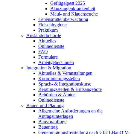
Geflügelpest 2025
Blauzungenkrankenheit
Maul- und Klauenseuche
Lebensmittelüberwachung
Fleischhygiene
Praktikum
Ausländerbehörde
Aktuelles
Onlinedienste
FAQ
Formulare
Arbeitgeber/-innen
Integration & Migration
Aktuelles & Veranstaltungen
Koordinierungsstellen
Sprach- & Integrationskurse
Beratungsstellen & Hilfsangebote
Behörden & Ämter
Onlinedienste
Bauen und Planung
Allgemeine Anforderungen an die
Antragsunterlagen
Bauvoranfrage
Bauantrag
Genehmigungsfreistellung nach § 62 LBauO M-