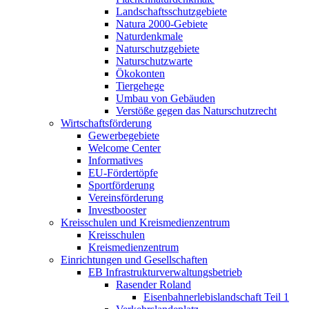
Landschaftsschutzgebiete
Natura 2000-Gebiete
Naturdenkmale
Naturschutzgebiete
Naturschutzwarte
Ökokonten
Tiergehege
Umbau von Gebäuden
Verstöße gegen das Naturschutzrecht
Wirtschaftsförderung
Gewerbegebiete
Welcome Center
Informatives
EU-Fördertöpfe
Sportförderung
Vereinsförderung
Investbooster
Kreisschulen und Kreismedienzentrum
Kreisschulen
Kreismedienzentrum
Einrichtungen und Gesellschaften
EB Infrastruktur­verwaltungsbetrieb
Rasender Roland
Eisenbahnerlebis­landschaft Teil 1