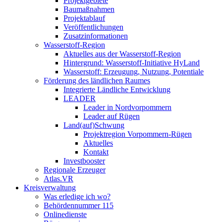
Projektgebiete
Baumaßnahmen
Projektablauf
Veröffentlichungen
Zusatzinformationen
Wasserstoff-Region
Aktuelles aus der Wasserstoff-Region
Hintergrund: Wasserstoff-Initiative HyLand
Wasserstoff: Erzeugung, Nutzung, Potentiale
Förderung des ländlichen Raumes
Integrierte Ländliche Entwicklung
LEADER
Leader in Nordvorpommern
Leader auf Rügen
Land(auf)Schwung
Projektregion Vorpommern-Rügen
Aktuelles
Kontakt
Investbooster
Regionale Erzeuger
Atlas.VR
Kreisverwaltung
Was erledige ich wo?
Behördennummer 115
Onlinedienste