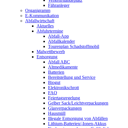
Verkehrslandeplatz
Fähranleger
Organigramm
E-Kommunikation
Abfallwirtschaft
Aktuelles
Abfuhrtermine
Abfall-App
Abfallkalender
Tourenplan Schadstoffmobil
Malwettbewerb
Entsorgung
Abfall ABC
Altmedikamente
Batterien
Bereitstellung und Service
Biogut
Elektronikschrott
FAQ
Feiertagsregelung
Gelber Sack/Leichtverpackungen
Glasverpackungen
Hausmüll
Illegale Entsorgung von Abfällen
Lithium-Batterien/-Ionen-Akkus