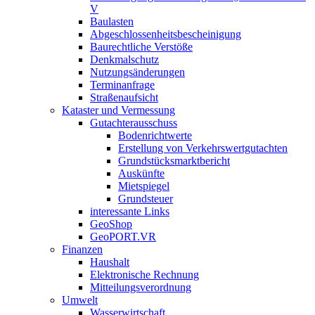
V
Baulasten
Abgeschlossenheits­bescheinigung
Baurechtliche Verstöße
Denkmalschutz
Nutzungsänderungen
Terminanfrage
Straßenaufsicht
Kataster und Vermessung
Gutachterausschuss
Bodenrichtwerte
Erstellung von Verkehrswertgutachten
Grundstücksmarktbericht
Auskünfte
Mietspiegel
Grundsteuer
interessante Links
GeoShop
GeoPORT.VR
Finanzen
Haushalt
Elektronische Rechnung
Mitteilungsverordnung
Umwelt
Wasserwirtschaft