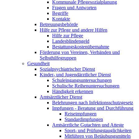
Kommunale Pflegesozialplanung
Fragen und Antworten
Begriffe
Kontakte
Betreuungsbehörde
Hilfe zur Pflege und andere Hilfen
Hilfe zur Pflege
Landesblindengeld
Bestattungskosten­übernahme
Förderung von Vereinen, Verbänden und
Selbsthilfegruppen
Gesundheit
Sozialpsychiatrischer Dienst
Kinder- und Jugendärztlicher Dienst
Schuleingangsuntersuchungen
Schulische Reihenuntersuchungen
Händigkeit erkennen
Amtsärztlicher Dienst
Belehrungen nach Infektionsschutzgesetz
Impfungen - Beratung und Durchführung
Reiseimpfungen
Standardimpfungen
Amtsärztliche Gutachten und Atteste
Sport- und Prüfungstauglichkeiten
Mitführen von Betäubungsmitteln