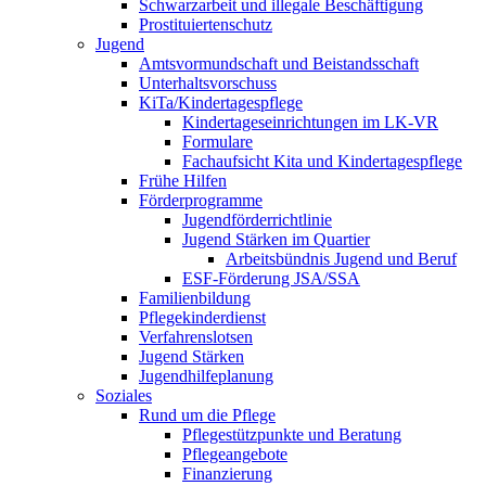
Schwarzarbeit und illegale Beschäftigung
Prostituiertenschutz
Jugend
Amtsvormundschaft und Beistandsschaft
Unterhaltsvorschuss
KiTa/Kindertagespflege
Kindertages­einrichtungen im LK-VR
Formulare
Fachaufsicht Kita und Kindertagespflege
Frühe Hilfen
Förderprogramme
Jugendförderrichtlinie
Jugend Stärken im Quartier
Arbeitsbündnis Jugend und Beruf
ESF-Förderung JSA/SSA
Familienbildung
Pflegekinderdienst
Verfahrenslotsen
Jugend Stärken
Jugendhilfeplanung
Soziales
Rund um die Pflege
Pflegestützpunkte und Beratung
Pflegeangebote
Finanzierung