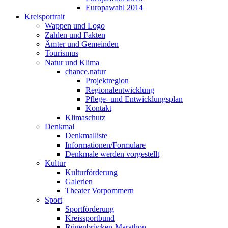
Europawahl 2014
Kreisportrait
Wappen und Logo
Zahlen und Fakten
Ämter und Gemeinden
Tourismus
Natur und Klima
chance.natur
Projektregion
Regionalentwicklung
Pflege- und Entwicklungsplan
Kontakt
Klimaschutz
Denkmal
Denkmalliste
Informationen/Formulare
Denkmale werden vorgestellt
Kultur
Kulturförderung
Galerien
Theater Vorpommern
Sport
Sportförderung
Kreissportbund
Rügenbrücken-Marathon