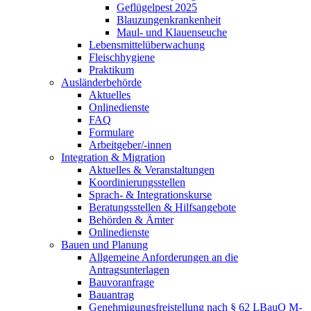
Geflügelpest 2025
Blauzungenkrankenheit
Maul- und Klauenseuche
Lebensmittelüberwachung
Fleischhygiene
Praktikum
Ausländerbehörde
Aktuelles
Onlinedienste
FAQ
Formulare
Arbeitgeber/-innen
Integration & Migration
Aktuelles & Veranstaltungen
Koordinierungsstellen
Sprach- & Integrationskurse
Beratungsstellen & Hilfsangebote
Behörden & Ämter
Onlinedienste
Bauen und Planung
Allgemeine Anforderungen an die
Antragsunterlagen
Bauvoranfrage
Bauantrag
Genehmigungsfreistellung nach § 62 LBauO M-