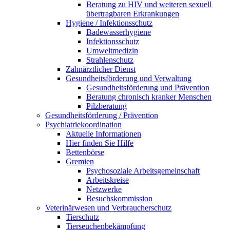
Beratung zu HIV und weiteren sexuell
übertragbaren Erkrankungen
Hygiene / Infektionsschutz
Badewasserhygiene
Infektionsschutz
Umweltmedizin
Strahlenschutz
Zahnärztlicher Dienst
Gesundheitsförderung und Verwaltung
Gesundheitsförderung und Prävention
Beratung chronisch kranker Menschen
Pilzberatung
Gesundheits­förderung / Prävention
Psychiatriekoordination
Aktuelle Informationen
Hier finden Sie Hilfe
Bettenbörse
Gremien
Psychosoziale Arbeits­gemeinschaft
Arbeitskreise
Netzwerke
Besuchskommission
Veterinärwesen und Verbraucherschutz
Tierschutz
Tierseuchenbekämpfung