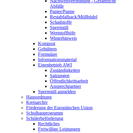
Nachweisverordnung - Gefährliche
Abfälle
Papier/Pappe
Restabfallsack/Müllbüdel
Schadstoffe
Sperrmüll
Wertstoffhöfe
Winterhinweis
Kompost
Gebühren
Formulare
Informationsmaterial
Eigenbetrieb AWI
Zuständigkeiten
Satzungen
Öffentlichkeitsarbeit
Ansprechpartner
Sperrmüll anmelden
Hausordnung
Kreisarchiv
Förderung der Europäischen Union
Schulbauprogramm
Schülerbeförderung
Rechtliches
Freiwillige Leistungen