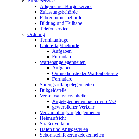
Bürgerservice
Allgemeiner Bürgerservice
Zulassungsbehörde
Fahrerlaubnisbehörde
Bildung und Teilhabe
Telefonservice
Ordnung
Terminanfrage
Untere Jagdbehörde
Aufgaben
Formulare
Waffenangelegenheiten
Aufgaben
Onlinedienste der Waffenbehörde
Formulare
Sprengstoff­angelegenheiten
Bußgeldstelle
Verkehrsangelegenheiten
Angelegenheiten nach der StVO
gewerblicher Verkehr
Versammlungs­angelegenheiten
Heimaufsicht
Straßenverkehr
Häfen und Anlegestellen
Schornsteinfeger­angelegenheiten