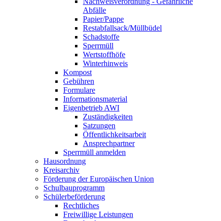
Nachweisverordnung - Gefährliche
Abfälle
Papier/Pappe
Restabfallsack/Müllbüdel
Schadstoffe
Sperrmüll
Wertstoffhöfe
Winterhinweis
Kompost
Gebühren
Formulare
Informationsmaterial
Eigenbetrieb AWI
Zuständigkeiten
Satzungen
Öffentlichkeitsarbeit
Ansprechpartner
Sperrmüll anmelden
Hausordnung
Kreisarchiv
Förderung der Europäischen Union
Schulbauprogramm
Schülerbeförderung
Rechtliches
Freiwillige Leistungen