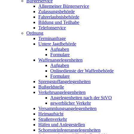
Bürgerservice
Allgemeiner Bürgerservice
Zulassungsbehörde
Fahrerlaubnisbehörde
Bildung und Teilhabe
Telefonservice
Ordnung
Terminanfrage
Untere Jagdbehörde
Aufgaben
Formulare
Waffenangelegenheiten
Aufgaben
Onlinedienste der Waffenbehörde
Formulare
Sprengstoff­angelegenheiten
Bußgeldstelle
Verkehrsangelegenheiten
Angelegenheiten nach der StVO
gewerblicher Verkehr
Versammlungs­angelegenheiten
Heimaufsicht
Straßenverkehr
Häfen und Anlegestellen
Schornsteinfeger­angelegenheiten