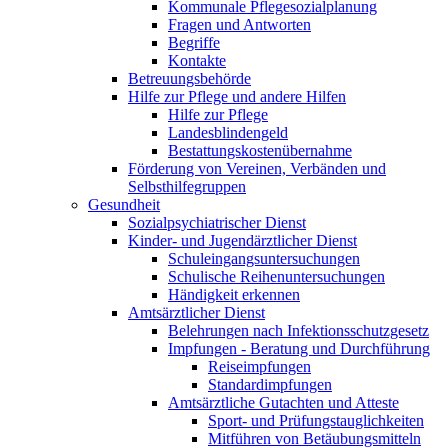
Kommunale Pflegesozialplanung
Fragen und Antworten
Begriffe
Kontakte
Betreuungsbehörde
Hilfe zur Pflege und andere Hilfen
Hilfe zur Pflege
Landesblindengeld
Bestattungskosten­übernahme
Förderung von Vereinen, Verbänden und
Selbsthilfegruppen
Gesundheit
Sozialpsychiatrischer Dienst
Kinder- und Jugendärztlicher Dienst
Schuleingangsuntersuchungen
Schulische Reihenuntersuchungen
Händigkeit erkennen
Amtsärztlicher Dienst
Belehrungen nach Infektionsschutzgesetz
Impfungen - Beratung und Durchführung
Reiseimpfungen
Standardimpfungen
Amtsärztliche Gutachten und Atteste
Sport- und Prüfungstauglichkeiten
Mitführen von Betäubungsmitteln