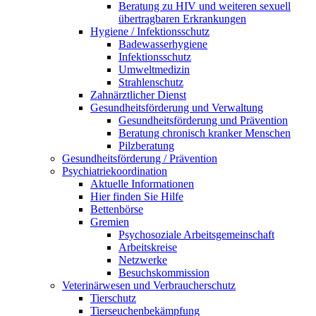
Beratung zu HIV und weiteren sexuell
übertragbaren Erkrankungen
Hygiene / Infektionsschutz
Badewasserhygiene
Infektionsschutz
Umweltmedizin
Strahlenschutz
Zahnärztlicher Dienst
Gesundheitsförderung und Verwaltung
Gesundheitsförderung und Prävention
Beratung chronisch kranker Menschen
Pilzberatung
Gesundheits­förderung / Prävention
Psychiatriekoordination
Aktuelle Informationen
Hier finden Sie Hilfe
Bettenbörse
Gremien
Psychosoziale Arbeits­gemeinschaft
Arbeitskreise
Netzwerke
Besuchskommission
Veterinärwesen und Verbraucherschutz
Tierschutz
Tierseuchenbekämpfung