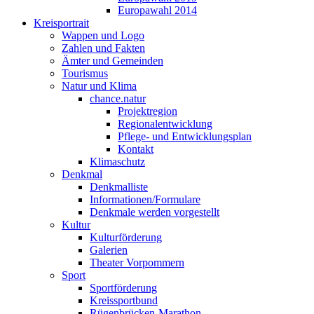
Europawahl 2014
Kreisportrait
Wappen und Logo
Zahlen und Fakten
Ämter und Gemeinden
Tourismus
Natur und Klima
chance.natur
Projektregion
Regionalentwicklung
Pflege- und Entwicklungsplan
Kontakt
Klimaschutz
Denkmal
Denkmalliste
Informationen/Formulare
Denkmale werden vorgestellt
Kultur
Kulturförderung
Galerien
Theater Vorpommern
Sport
Sportförderung
Kreissportbund
Rügenbrücken-Marathon