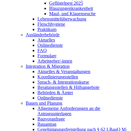
Geflügelpest 2025
Blauzungenkrankenheit
Maul- und Klauenseuche
Lebensmittelüberwachung
Fleischhygiene
Praktikum
Ausländerbehörde
Aktuelles
Onlinedienste
FAQ
Formulare
Arbeitgeber/-innen
Integration & Migration
Aktuelles & Veranstaltungen
Koordinierungsstellen
Sprach- & Integrationskurse
Beratungsstellen & Hilfsangebote
Behörden & Ämter
Onlinedienste
Bauen und Planung
Allgemeine Anforderungen an die
Antragsunterlagen
Bauvoranfrage
Bauantrag
Genehmigungsfreistellung nach § 62 LBauO M-