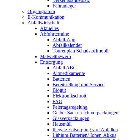
Verkehrslandeplatz
Fähranleger
Organigramm
E-Kommunikation
Abfallwirtschaft
Aktuelles
Abfuhrtermine
Abfall-App
Abfallkalender
Tourenplan Schadstoffmobil
Malwettbewerb
Entsorgung
Abfall ABC
Altmedikamente
Batterien
Bereitstellung und Service
Biogut
Elektronikschrott
FAQ
Feiertagsregelung
Gelber Sack/Leichtverpackungen
Glasverpackungen
Hausmüll
Illegale Entsorgung von Abfällen
Lithium-Batterien/-Ionen-Akkus