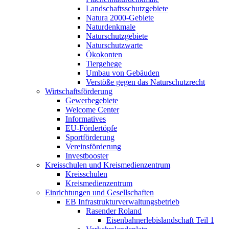
Landschaftsschutzgebiete
Natura 2000-Gebiete
Naturdenkmale
Naturschutzgebiete
Naturschutzwarte
Ökokonten
Tiergehege
Umbau von Gebäuden
Verstöße gegen das Naturschutzrecht
Wirtschaftsförderung
Gewerbegebiete
Welcome Center
Informatives
EU-Fördertöpfe
Sportförderung
Vereinsförderung
Investbooster
Kreisschulen und Kreismedienzentrum
Kreisschulen
Kreismedienzentrum
Einrichtungen und Gesellschaften
EB Infrastruktur­verwaltungsbetrieb
Rasender Roland
Eisenbahnerlebis­landschaft Teil 1