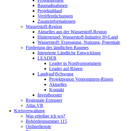
Projektgebiete
Baumaßnahmen
Projektablauf
Veröffentlichungen
Zusatzinformationen
Wasserstoff-Region
Aktuelles aus der Wasserstoff-Region
Hintergrund: Wasserstoff-Initiative HyLand
Wasserstoff: Erzeugung, Nutzung, Potentiale
Förderung des ländlichen Raumes
Integrierte Ländliche Entwicklung
LEADER
Leader in Nordvorpommern
Leader auf Rügen
Land(auf)Schwung
Projektregion Vorpommern-Rügen
Aktuelles
Kontakt
Investbooster
Regionale Erzeuger
Atlas.VR
Kreisverwaltung
Was erledige ich wo?
Behördennummer 115
Onlinedienste