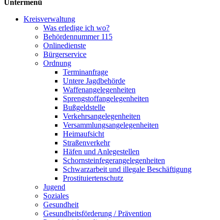
Untermenü
Kreisverwaltung
Was erledige ich wo?
Behördennummer 115
Onlinedienste
Bürgerservice
Ordnung
Terminanfrage
Untere Jagdbehörde
Waffenangelegenheiten
Sprengstoff­angelegenheiten
Bußgeldstelle
Verkehrsangelegenheiten
Versammlungs­angelegenheiten
Heimaufsicht
Straßenverkehr
Häfen und Anlegestellen
Schornsteinfeger­angelegenheiten
Schwarzarbeit und illegale Beschäftigung
Prostituiertenschutz
Jugend
Soziales
Gesundheit
Gesundheits­förderung / Prävention