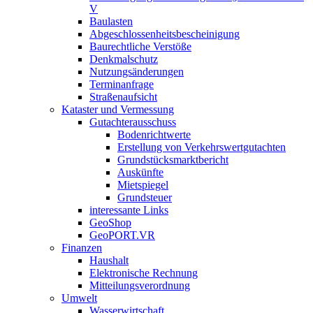
V
Baulasten
Abgeschlossenheits­bescheinigung
Baurechtliche Verstöße
Denkmalschutz
Nutzungsänderungen
Terminanfrage
Straßenaufsicht
Kataster und Vermessung
Gutachterausschuss
Bodenrichtwerte
Erstellung von Verkehrswertgutachten
Grundstücksmarktbericht
Auskünfte
Mietspiegel
Grundsteuer
interessante Links
GeoShop
GeoPORT.VR
Finanzen
Haushalt
Elektronische Rechnung
Mitteilungsverordnung
Umwelt
Wasserwirtschaft