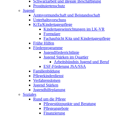
Schwarzarbeit und illegale Beschäftigung
Prostituiertenschutz
Jugend
Amtsvormundschaft und Beistandsschaft
Unterhaltsvorschuss
KiTa/Kindertagespflege
Kindertages­einrichtungen im LK-VR
Formulare
Fachaufsicht Kita und Kindertagespflege
Frühe Hilfen
Förderprogramme
Jugendförderrichtlinie
Jugend Stärken im Quartier
Arbeitsbündnis Jugend und Beruf
ESF-Förderung JSA/SSA
Familienbildung
Pflegekinderdienst
Verfahrenslotsen
Jugend Stärken
Jugendhilfeplanung
Soziales
Rund um die Pflege
Pflegestützpunkte und Beratung
Pflegeangebote
Finanzierung