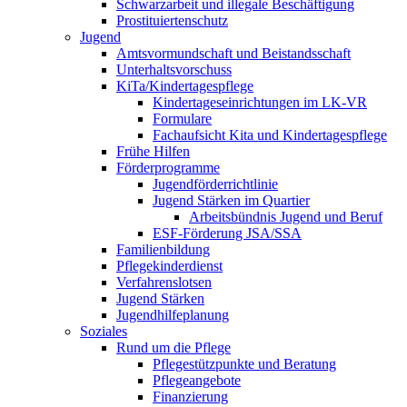
Schwarzarbeit und illegale Beschäftigung
Prostituiertenschutz
Jugend
Amtsvormundschaft und Beistandsschaft
Unterhaltsvorschuss
KiTa/Kindertagespflege
Kindertages­einrichtungen im LK-VR
Formulare
Fachaufsicht Kita und Kindertagespflege
Frühe Hilfen
Förderprogramme
Jugendförderrichtlinie
Jugend Stärken im Quartier
Arbeitsbündnis Jugend und Beruf
ESF-Förderung JSA/SSA
Familienbildung
Pflegekinderdienst
Verfahrenslotsen
Jugend Stärken
Jugendhilfeplanung
Soziales
Rund um die Pflege
Pflegestützpunkte und Beratung
Pflegeangebote
Finanzierung