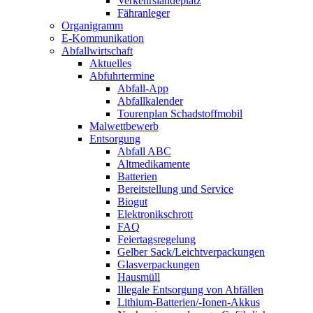
Verkehrslandeplatz
Fähranleger
Organigramm
E-Kommunikation
Abfallwirtschaft
Aktuelles
Abfuhrtermine
Abfall-App
Abfallkalender
Tourenplan Schadstoffmobil
Malwettbewerb
Entsorgung
Abfall ABC
Altmedikamente
Batterien
Bereitstellung und Service
Biogut
Elektronikschrott
FAQ
Feiertagsregelung
Gelber Sack/Leichtverpackungen
Glasverpackungen
Hausmüll
Illegale Entsorgung von Abfällen
Lithium-Batterien/-Ionen-Akkus