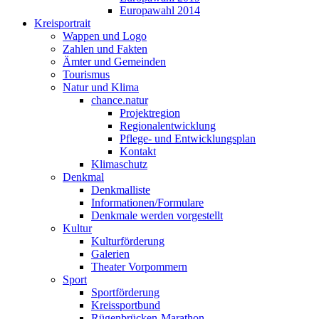
Europawahl 2014
Kreisportrait
Wappen und Logo
Zahlen und Fakten
Ämter und Gemeinden
Tourismus
Natur und Klima
chance.natur
Projektregion
Regionalentwicklung
Pflege- und Entwicklungsplan
Kontakt
Klimaschutz
Denkmal
Denkmalliste
Informationen/Formulare
Denkmale werden vorgestellt
Kultur
Kulturförderung
Galerien
Theater Vorpommern
Sport
Sportförderung
Kreissportbund
Rügenbrücken-Marathon