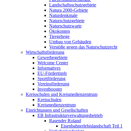
Landschaftsschutzgebiete
Natura 2000-Gebiete
Naturdenkmale
Naturschutzgebiete
Naturschutzwarte
Ökokonten
Tiergehege
Umbau von Gebäuden
Verstöße gegen das Naturschutzrecht
Wirtschaftsförderung
Gewerbegebiete
Welcome Center
Informatives
EU-Fördertöpfe
Sportförderung
Vereinsförderung
Investbooster
Kreisschulen und Kreismedienzentrum
Kreisschulen
Kreismedienzentrum
Einrichtungen und Gesellschaften
EB Infrastruktur­verwaltungsbetrieb
Rasender Roland
Eisenbahnerlebis­landschaft Teil 1