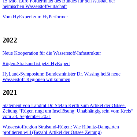
15 Mio. Euro Fördermittel des Bundes für den Ausbau der
heimischen Wasserstoffwirtschaft
Vom HyExpert zum HyPerformer
2022
Neue Kooperation für die Wasserstoff-Infrastruktur
Rügen-Stralsund ist jetzt HyExpert
HyLand-Symposium: Bundesminister Dr. Wissing heißt neue
Wasserstoff-Regionen willkommen
2021
Statement von Landrat Dr. Stefan Kerth zum Artikel der Ostsee-
Zeitung “Rügen ringt um Insellösung: Unabhängig sein vom Kreis“
vom 23. September 2021
Wasserstoffregion Stralsund-Rügen: Wie Ribnitz-Damgarten
profitieren will (Bezahl-Artikel der Ostsee-Zeitung)