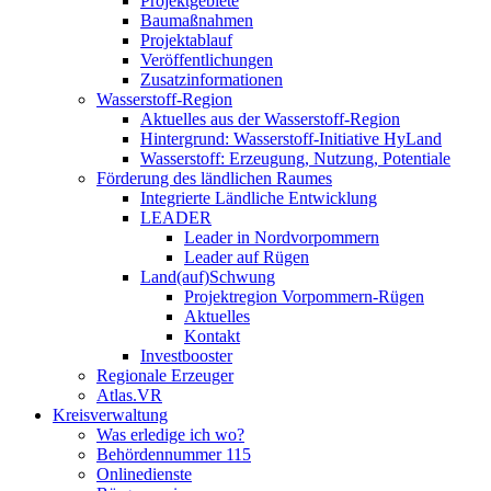
Projektgebiete
Baumaßnahmen
Projektablauf
Veröffentlichungen
Zusatzinformationen
Wasserstoff-Region
Aktuelles aus der Wasserstoff-Region
Hintergrund: Wasserstoff-Initiative HyLand
Wasserstoff: Erzeugung, Nutzung, Potentiale
Förderung des ländlichen Raumes
Integrierte Ländliche Entwicklung
LEADER
Leader in Nordvorpommern
Leader auf Rügen
Land(auf)Schwung
Projektregion Vorpommern-Rügen
Aktuelles
Kontakt
Investbooster
Regionale Erzeuger
Atlas.VR
Kreisverwaltung
Was erledige ich wo?
Behördennummer 115
Onlinedienste