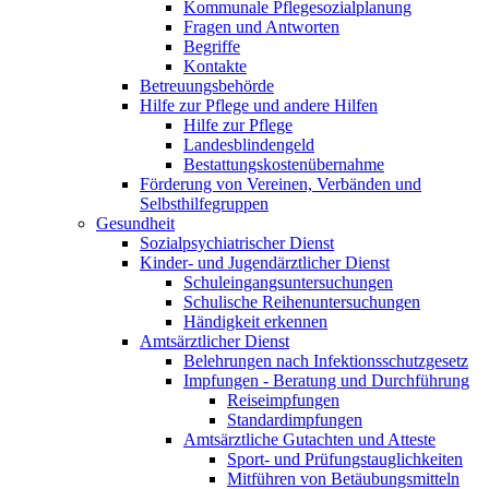
Kommunale Pflegesozialplanung
Fragen und Antworten
Begriffe
Kontakte
Betreuungsbehörde
Hilfe zur Pflege und andere Hilfen
Hilfe zur Pflege
Landesblindengeld
Bestattungskosten­übernahme
Förderung von Vereinen, Verbänden und
Selbsthilfegruppen
Gesundheit
Sozialpsychiatrischer Dienst
Kinder- und Jugendärztlicher Dienst
Schuleingangsuntersuchungen
Schulische Reihenuntersuchungen
Händigkeit erkennen
Amtsärztlicher Dienst
Belehrungen nach Infektionsschutzgesetz
Impfungen - Beratung und Durchführung
Reiseimpfungen
Standardimpfungen
Amtsärztliche Gutachten und Atteste
Sport- und Prüfungstauglichkeiten
Mitführen von Betäubungsmitteln