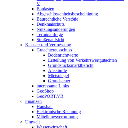
V
Baulasten
Abgeschlossenheits­bescheinigung
Baurechtliche Verstöße
Denkmalschutz
Nutzungsänderungen
Terminanfrage
Straßenaufsicht
Kataster und Vermessung
Gutachterausschuss
Bodenrichtwerte
Erstellung von Verkehrswertgutachten
Grundstücksmarktbericht
Auskünfte
Mietspiegel
Grundsteuer
interessante Links
GeoShop
GeoPORT.VR
Finanzen
Haushalt
Elektronische Rechnung
Mitteilungsverordnung
Umwelt
Wasserwirtschaft