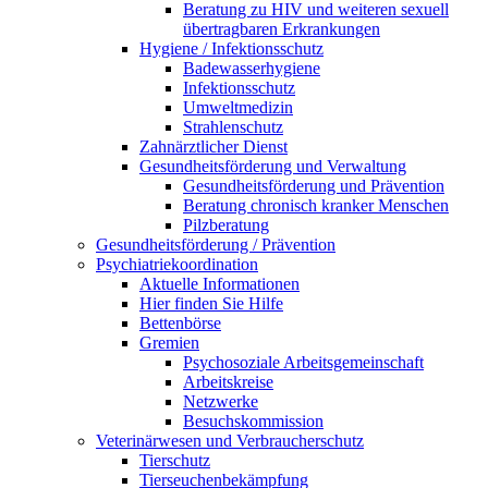
Beratung zu HIV und weiteren sexuell
übertragbaren Erkrankungen
Hygiene / Infektionsschutz
Badewasserhygiene
Infektionsschutz
Umweltmedizin
Strahlenschutz
Zahnärztlicher Dienst
Gesundheitsförderung und Verwaltung
Gesundheitsförderung und Prävention
Beratung chronisch kranker Menschen
Pilzberatung
Gesundheits­förderung / Prävention
Psychiatriekoordination
Aktuelle Informationen
Hier finden Sie Hilfe
Bettenbörse
Gremien
Psychosoziale Arbeits­gemeinschaft
Arbeitskreise
Netzwerke
Besuchskommission
Veterinärwesen und Verbraucherschutz
Tierschutz
Tierseuchenbekämpfung