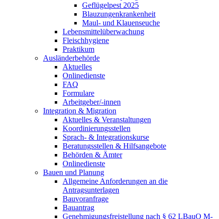
Geflügelpest 2025
Blauzungenkrankenheit
Maul- und Klauenseuche
Lebensmittelüberwachung
Fleischhygiene
Praktikum
Ausländerbehörde
Aktuelles
Onlinedienste
FAQ
Formulare
Arbeitgeber/-innen
Integration & Migration
Aktuelles & Veranstaltungen
Koordinierungsstellen
Sprach- & Integrationskurse
Beratungsstellen & Hilfsangebote
Behörden & Ämter
Onlinedienste
Bauen und Planung
Allgemeine Anforderungen an die
Antragsunterlagen
Bauvoranfrage
Bauantrag
Genehmigungsfreistellung nach § 62 LBauO M-