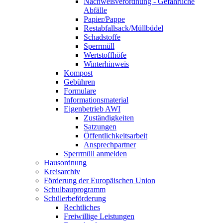
Nachweisverordnung - Gefährliche
Abfälle
Papier/Pappe
Restabfallsack/Müllbüdel
Schadstoffe
Sperrmüll
Wertstoffhöfe
Winterhinweis
Kompost
Gebühren
Formulare
Informationsmaterial
Eigenbetrieb AWI
Zuständigkeiten
Satzungen
Öffentlichkeitsarbeit
Ansprechpartner
Sperrmüll anmelden
Hausordnung
Kreisarchiv
Förderung der Europäischen Union
Schulbauprogramm
Schülerbeförderung
Rechtliches
Freiwillige Leistungen