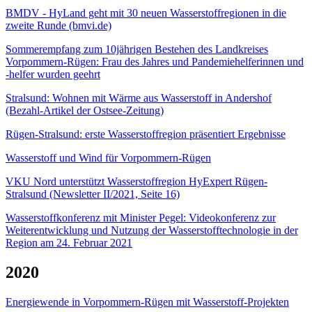
BMDV - HyLand geht mit 30 neuen Wasserstoffregionen in die
zweite Runde (bmvi.de)
Sommerempfang zum 10jährigen Bestehen des Landkreises
Vorpommern-Rügen: Frau des Jahres und Pandemiehelferinnen und
-helfer wurden geehrt
Stralsund: Wohnen mit Wärme aus Wasserstoff in Andershof
(Bezahl-Artikel der Ostsee-Zeitung)
Rügen-Stralsund: erste Wasserstoffregion präsentiert Ergebnisse
Wasserstoff und Wind für Vorpommern-Rügen
VKU Nord unterstützt Wasserstoffregion HyExpert Rügen-
Stralsund (Newsletter II/2021, Seite 16)
Wasserstoffkonferenz mit Minister Pegel: Videokonferenz zur
Weiterentwicklung und Nutzung der Wasserstofftechnologie in der
Region am 24. Februar 2021
2020
Energiewende in Vorpommern-Rügen mit Wasserstoff-Projekten