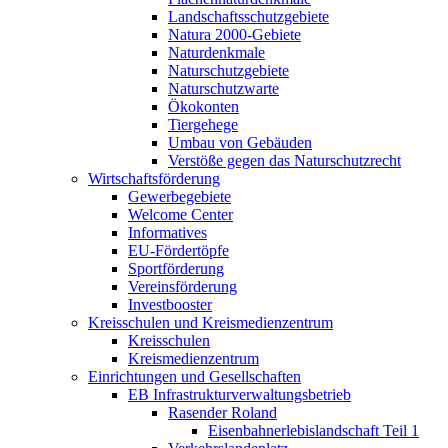
Landschaftsschutzgebiete
Natura 2000-Gebiete
Naturdenkmale
Naturschutzgebiete
Naturschutzwarte
Ökokonten
Tiergehege
Umbau von Gebäuden
Verstöße gegen das Naturschutzrecht
Wirtschaftsförderung
Gewerbegebiete
Welcome Center
Informatives
EU-Fördertöpfe
Sportförderung
Vereinsförderung
Investbooster
Kreisschulen und Kreismedienzentrum
Kreisschulen
Kreismedienzentrum
Einrichtungen und Gesellschaften
EB Infrastruktur­verwaltungsbetrieb
Rasender Roland
Eisenbahnerlebis­landschaft Teil 1