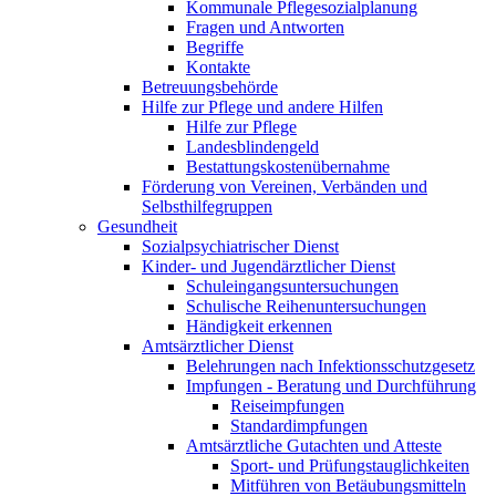
Kommunale Pflegesozialplanung
Fragen und Antworten
Begriffe
Kontakte
Betreuungsbehörde
Hilfe zur Pflege und andere Hilfen
Hilfe zur Pflege
Landesblindengeld
Bestattungskosten­übernahme
Förderung von Vereinen, Verbänden und
Selbsthilfegruppen
Gesundheit
Sozialpsychiatrischer Dienst
Kinder- und Jugendärztlicher Dienst
Schuleingangsuntersuchungen
Schulische Reihenuntersuchungen
Händigkeit erkennen
Amtsärztlicher Dienst
Belehrungen nach Infektionsschutzgesetz
Impfungen - Beratung und Durchführung
Reiseimpfungen
Standardimpfungen
Amtsärztliche Gutachten und Atteste
Sport- und Prüfungstauglichkeiten
Mitführen von Betäubungsmitteln