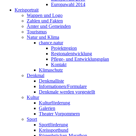
Europawahl 2014
Kreisportrait
Wappen und Logo
Zahlen und Fakten
Ämter und Gemeinden
Tourismus
Natur und Klima
chance.natur
Projektregion
Regionalentwicklung
Pflege- und Entwicklungsplan
Kontakt
Klimaschutz
Denkmal
Denkmalliste
Informationen/Formulare
Denkmale werden vorgestellt
Kultur
Kulturförderung
Galerien
Theater Vorpommern
Sport
Sportförderung
Kreissportbund
Rügenbrücken-Marathon