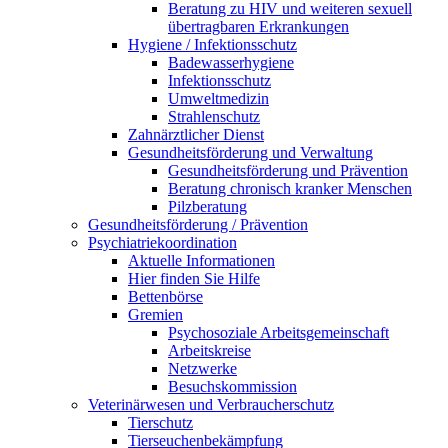
Beratung zu HIV und weiteren sexuell
übertragbaren Erkrankungen
Hygiene / Infektionsschutz
Badewasserhygiene
Infektionsschutz
Umweltmedizin
Strahlenschutz
Zahnärztlicher Dienst
Gesundheitsförderung und Verwaltung
Gesundheitsförderung und Prävention
Beratung chronisch kranker Menschen
Pilzberatung
Gesundheits­förderung / Prävention
Psychiatriekoordination
Aktuelle Informationen
Hier finden Sie Hilfe
Bettenbörse
Gremien
Psychosoziale Arbeits­gemeinschaft
Arbeitskreise
Netzwerke
Besuchskommission
Veterinärwesen und Verbraucherschutz
Tierschutz
Tierseuchenbekämpfung