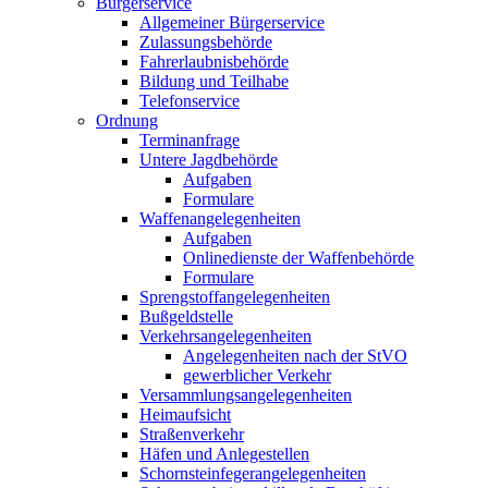
Bürgerservice
Allgemeiner Bürgerservice
Zulassungsbehörde
Fahrerlaubnisbehörde
Bildung und Teilhabe
Telefonservice
Ordnung
Terminanfrage
Untere Jagdbehörde
Aufgaben
Formulare
Waffenangelegenheiten
Aufgaben
Onlinedienste der Waffenbehörde
Formulare
Sprengstoff­angelegenheiten
Bußgeldstelle
Verkehrsangelegenheiten
Angelegenheiten nach der StVO
gewerblicher Verkehr
Versammlungs­angelegenheiten
Heimaufsicht
Straßenverkehr
Häfen und Anlegestellen
Schornsteinfeger­angelegenheiten