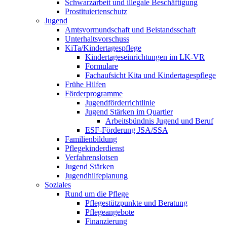
Schwarzarbeit und illegale Beschäftigung
Prostituiertenschutz
Jugend
Amtsvormundschaft und Beistandsschaft
Unterhaltsvorschuss
KiTa/Kindertagespflege
Kindertages­einrichtungen im LK-VR
Formulare
Fachaufsicht Kita und Kindertagespflege
Frühe Hilfen
Förderprogramme
Jugendförderrichtlinie
Jugend Stärken im Quartier
Arbeitsbündnis Jugend und Beruf
ESF-Förderung JSA/SSA
Familienbildung
Pflegekinderdienst
Verfahrenslotsen
Jugend Stärken
Jugendhilfeplanung
Soziales
Rund um die Pflege
Pflegestützpunkte und Beratung
Pflegeangebote
Finanzierung