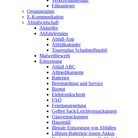
Verkehrslandeplatz
Fähranleger
Organigramm
E-Kommunikation
Abfallwirtschaft
Aktuelles
Abfuhrtermine
Abfall-App
Abfallkalender
Tourenplan Schadstoffmobil
Malwettbewerb
Entsorgung
Abfall ABC
Altmedikamente
Batterien
Bereitstellung und Service
Biogut
Elektronikschrott
FAQ
Feiertagsregelung
Gelber Sack/Leichtverpackungen
Glasverpackungen
Hausmüll
Illegale Entsorgung von Abfällen
Lithium-Batterien/-Ionen-Akkus