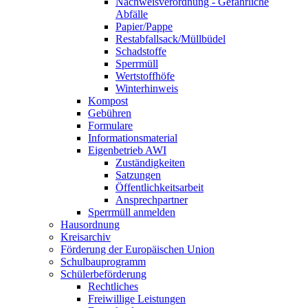
Nachweisverordnung - Gefährliche
Abfälle
Papier/Pappe
Restabfallsack/Müllbüdel
Schadstoffe
Sperrmüll
Wertstoffhöfe
Winterhinweis
Kompost
Gebühren
Formulare
Informationsmaterial
Eigenbetrieb AWI
Zuständigkeiten
Satzungen
Öffentlichkeitsarbeit
Ansprechpartner
Sperrmüll anmelden
Hausordnung
Kreisarchiv
Förderung der Europäischen Union
Schulbauprogramm
Schülerbeförderung
Rechtliches
Freiwillige Leistungen