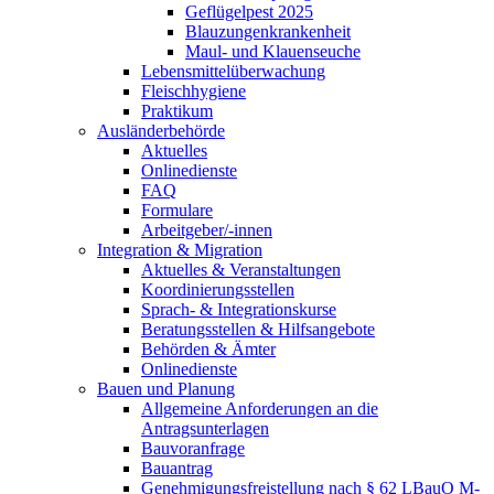
Geflügelpest 2025
Blauzungenkrankenheit
Maul- und Klauenseuche
Lebensmittelüberwachung
Fleischhygiene
Praktikum
Ausländerbehörde
Aktuelles
Onlinedienste
FAQ
Formulare
Arbeitgeber/-innen
Integration & Migration
Aktuelles & Veranstaltungen
Koordinierungsstellen
Sprach- & Integrationskurse
Beratungsstellen & Hilfsangebote
Behörden & Ämter
Onlinedienste
Bauen und Planung
Allgemeine Anforderungen an die
Antragsunterlagen
Bauvoranfrage
Bauantrag
Genehmigungsfreistellung nach § 62 LBauO M-