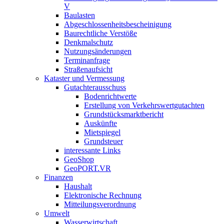
V
Baulasten
Abgeschlossenheits­bescheinigung
Baurechtliche Verstöße
Denkmalschutz
Nutzungsänderungen
Terminanfrage
Straßenaufsicht
Kataster und Vermessung
Gutachterausschuss
Bodenrichtwerte
Erstellung von Verkehrswertgutachten
Grundstücksmarktbericht
Auskünfte
Mietspiegel
Grundsteuer
interessante Links
GeoShop
GeoPORT.VR
Finanzen
Haushalt
Elektronische Rechnung
Mitteilungsverordnung
Umwelt
Wasserwirtschaft