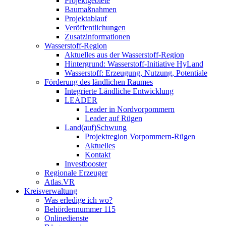
Projektgebiete
Baumaßnahmen
Projektablauf
Veröffentlichungen
Zusatzinformationen
Wasserstoff-Region
Aktuelles aus der Wasserstoff-Region
Hintergrund: Wasserstoff-Initiative HyLand
Wasserstoff: Erzeugung, Nutzung, Potentiale
Förderung des ländlichen Raumes
Integrierte Ländliche Entwicklung
LEADER
Leader in Nordvorpommern
Leader auf Rügen
Land(auf)Schwung
Projektregion Vorpommern-Rügen
Aktuelles
Kontakt
Investbooster
Regionale Erzeuger
Atlas.VR
Kreisverwaltung
Was erledige ich wo?
Behördennummer 115
Onlinedienste