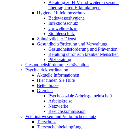
Beratung zu HIV und weiteren sexuell
übertragbaren Erkrankungen
Hygiene / Infektionsschutz
Badewasserhygiene
Infektionsschutz
Umweltmedizin
Strahlenschutz
Zahnärztlicher Dienst
Gesundheitsförderung und Verwaltung
Gesundheitsförderung und Prävention
Beratung chronisch kranker Menschen
Pilzberatung
Gesundheits­förderung / Prävention
Psychiatriekoordination
Aktuelle Informationen
Hier finden Sie Hilfe
Bettenbörse
Gremien
Psychosoziale Arbeits­gemeinschaft
Arbeitskreise
Netzwerke
Besuchskommission
Veterinärwesen und Verbraucherschutz
Tierschutz
Tierseuchenbekämpfung