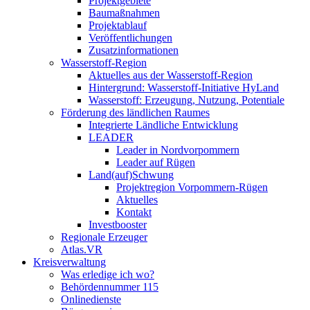
Projektgebiete
Baumaßnahmen
Projektablauf
Veröffentlichungen
Zusatzinformationen
Wasserstoff-Region
Aktuelles aus der Wasserstoff-Region
Hintergrund: Wasserstoff-Initiative HyLand
Wasserstoff: Erzeugung, Nutzung, Potentiale
Förderung des ländlichen Raumes
Integrierte Ländliche Entwicklung
LEADER
Leader in Nordvorpommern
Leader auf Rügen
Land(auf)Schwung
Projektregion Vorpommern-Rügen
Aktuelles
Kontakt
Investbooster
Regionale Erzeuger
Atlas.VR
Kreisverwaltung
Was erledige ich wo?
Behördennummer 115
Onlinedienste