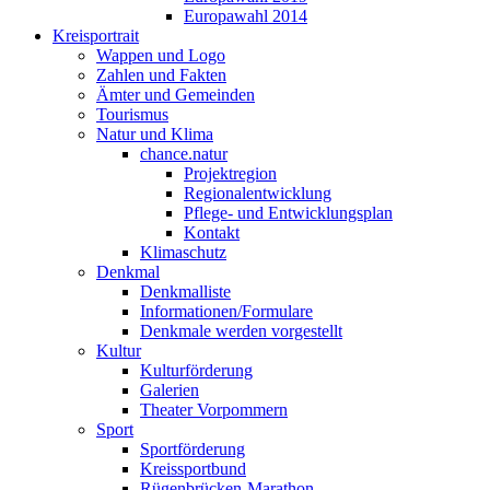
Europawahl 2014
Kreisportrait
Wappen und Logo
Zahlen und Fakten
Ämter und Gemeinden
Tourismus
Natur und Klima
chance.natur
Projektregion
Regionalentwicklung
Pflege- und Entwicklungsplan
Kontakt
Klimaschutz
Denkmal
Denkmalliste
Informationen/Formulare
Denkmale werden vorgestellt
Kultur
Kulturförderung
Galerien
Theater Vorpommern
Sport
Sportförderung
Kreissportbund
Rügenbrücken-Marathon