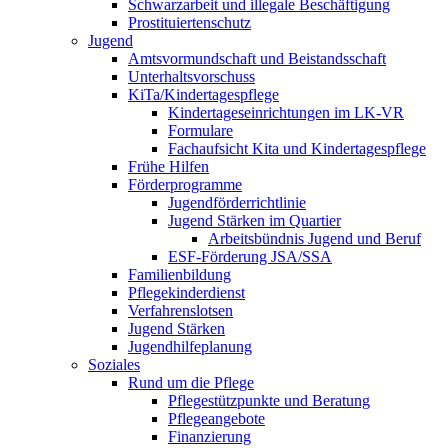
Schwarzarbeit und illegale Beschäftigung
Prostituiertenschutz
Jugend
Amtsvormundschaft und Beistandsschaft
Unterhaltsvorschuss
KiTa/Kindertagespflege
Kindertages­einrichtungen im LK-VR
Formulare
Fachaufsicht Kita und Kindertagespflege
Frühe Hilfen
Förderprogramme
Jugendförderrichtlinie
Jugend Stärken im Quartier
Arbeitsbündnis Jugend und Beruf
ESF-Förderung JSA/SSA
Familienbildung
Pflegekinderdienst
Verfahrenslotsen
Jugend Stärken
Jugendhilfeplanung
Soziales
Rund um die Pflege
Pflegestützpunkte und Beratung
Pflegeangebote
Finanzierung