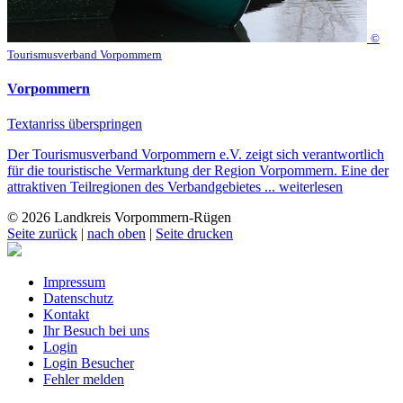
©
Tourismusverband Vorpommern
Vorpommern
Textanriss überspringen
Der Tourismusverband Vorpommern e.V. zeigt sich verantwortlich
für die touristische Vermarktung der Region Vorpommern. Eine der
attraktiven Teilregionen des Verbandgebietes ...
weiterlesen
© 2026 Landkreis Vorpommern-Rügen
Seite zurück
|
nach oben
|
Seite drucken
Impressum
Datenschutz
Kontakt
Ihr Besuch bei uns
Login
Login Besucher
Fehler melden