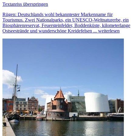
Textanriss überspringen
Rügen: Deutschlands wohl bekanntester Markenname für
Tourismus. Zwei Nationalparks, ein UNESCO-Weltnaturerbe, ein
Biosphärenreservat, Feuersteinfelder, Boddenküste, kilometerlange
Ostseestrände und wunderschöne Kreidefelsen ...
weiterlesen