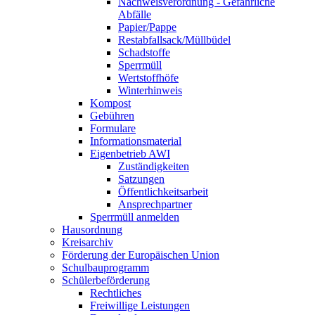
Nachweisverordnung - Gefährliche
Abfälle
Papier/Pappe
Restabfallsack/Müllbüdel
Schadstoffe
Sperrmüll
Wertstoffhöfe
Winterhinweis
Kompost
Gebühren
Formulare
Informationsmaterial
Eigenbetrieb AWI
Zuständigkeiten
Satzungen
Öffentlichkeitsarbeit
Ansprechpartner
Sperrmüll anmelden
Hausordnung
Kreisarchiv
Förderung der Europäischen Union
Schulbauprogramm
Schülerbeförderung
Rechtliches
Freiwillige Leistungen