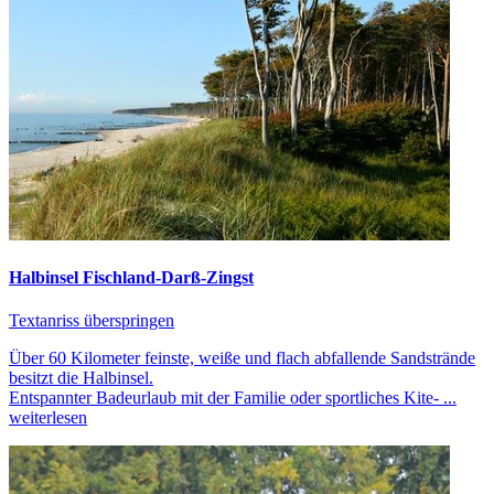
Halbinsel Fischland-Darß-Zingst
Textanriss überspringen
Über 60 Kilometer feinste, weiße und flach abfallende Sandstrände
besitzt die Halbinsel.
Entspannter Badeurlaub mit der Familie oder sportliches Kite- ...
weiterlesen