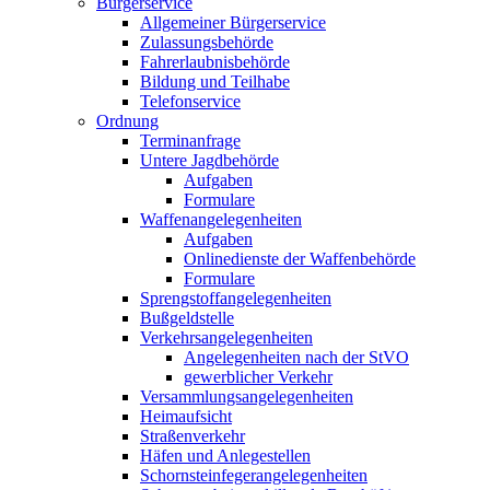
Bürgerservice
Allgemeiner Bürgerservice
Zulassungsbehörde
Fahrerlaubnisbehörde
Bildung und Teilhabe
Telefonservice
Ordnung
Terminanfrage
Untere Jagdbehörde
Aufgaben
Formulare
Waffenangelegenheiten
Aufgaben
Onlinedienste der Waffenbehörde
Formulare
Sprengstoff­angelegenheiten
Bußgeldstelle
Verkehrsangelegenheiten
Angelegenheiten nach der StVO
gewerblicher Verkehr
Versammlungs­angelegenheiten
Heimaufsicht
Straßenverkehr
Häfen und Anlegestellen
Schornsteinfeger­angelegenheiten