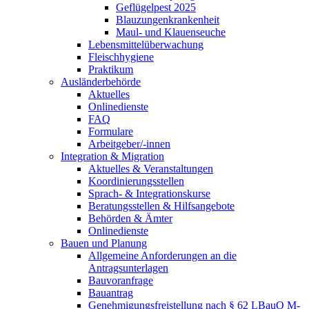
Geflügelpest 2025
Blauzungenkrankenheit
Maul- und Klauenseuche
Lebensmittelüberwachung
Fleischhygiene
Praktikum
Ausländerbehörde
Aktuelles
Onlinedienste
FAQ
Formulare
Arbeitgeber/-innen
Integration & Migration
Aktuelles & Veranstaltungen
Koordinierungsstellen
Sprach- & Integrationskurse
Beratungsstellen & Hilfsangebote
Behörden & Ämter
Onlinedienste
Bauen und Planung
Allgemeine Anforderungen an die
Antragsunterlagen
Bauvoranfrage
Bauantrag
Genehmigungsfreistellung nach § 62 LBauO M-