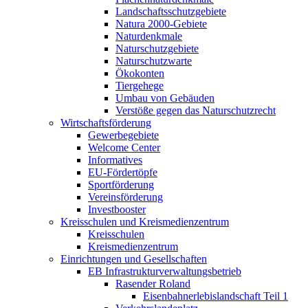
Landschaftsschutzgebiete
Natura 2000-Gebiete
Naturdenkmale
Naturschutzgebiete
Naturschutzwarte
Ökokonten
Tiergehege
Umbau von Gebäuden
Verstöße gegen das Naturschutzrecht
Wirtschaftsförderung
Gewerbegebiete
Welcome Center
Informatives
EU-Fördertöpfe
Sportförderung
Vereinsförderung
Investbooster
Kreisschulen und Kreismedienzentrum
Kreisschulen
Kreismedienzentrum
Einrichtungen und Gesellschaften
EB Infrastruktur­verwaltungsbetrieb
Rasender Roland
Eisenbahnerlebis­landschaft Teil 1