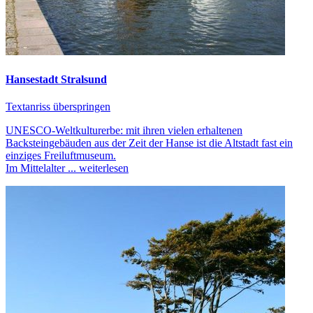
Hansestadt Stralsund
Textanriss überspringen
UNESCO-Weltkulturerbe: mit ihren vielen erhaltenen
Backsteingebäuden aus der Zeit der Hanse ist die Altstadt fast ein
einziges Freiluftmuseum.
Im Mittelalter ...
weiterlesen