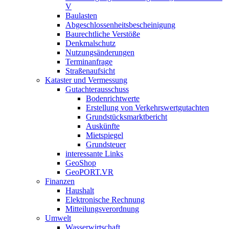
V
Baulasten
Abgeschlossenheits­bescheinigung
Baurechtliche Verstöße
Denkmalschutz
Nutzungsänderungen
Terminanfrage
Straßenaufsicht
Kataster und Vermessung
Gutachterausschuss
Bodenrichtwerte
Erstellung von Verkehrswertgutachten
Grundstücksmarktbericht
Auskünfte
Mietspiegel
Grundsteuer
interessante Links
GeoShop
GeoPORT.VR
Finanzen
Haushalt
Elektronische Rechnung
Mitteilungsverordnung
Umwelt
Wasserwirtschaft