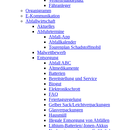
Verkehrslandeplatz
Fähranleger
Organigramm
E-Kommunikation
Abfallwirtschaft
Aktuelles
Abfuhrtermine
Abfall-App
Abfallkalender
Tourenplan Schadstoffmobil
Malwettbewerb
Entsorgung
Abfall ABC
Altmedikamente
Batterien
Bereitstellung und Service
Biogut
Elektronikschrott
FAQ
Feiertagsregelung
Gelber Sack/Leichtverpackungen
Glasverpackungen
Hausmüll
Illegale Entsorgung von Abfällen
Lithium-Batterien/-Ionen-Akkus