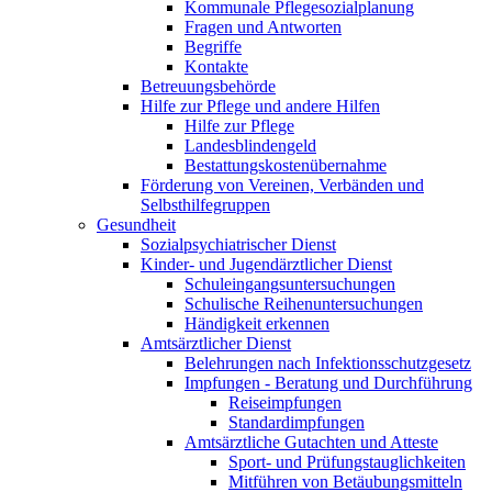
Kommunale Pflegesozialplanung
Fragen und Antworten
Begriffe
Kontakte
Betreuungsbehörde
Hilfe zur Pflege und andere Hilfen
Hilfe zur Pflege
Landesblindengeld
Bestattungskosten­übernahme
Förderung von Vereinen, Verbänden und
Selbsthilfegruppen
Gesundheit
Sozialpsychiatrischer Dienst
Kinder- und Jugendärztlicher Dienst
Schuleingangsuntersuchungen
Schulische Reihenuntersuchungen
Händigkeit erkennen
Amtsärztlicher Dienst
Belehrungen nach Infektionsschutzgesetz
Impfungen - Beratung und Durchführung
Reiseimpfungen
Standardimpfungen
Amtsärztliche Gutachten und Atteste
Sport- und Prüfungstauglichkeiten
Mitführen von Betäubungsmitteln