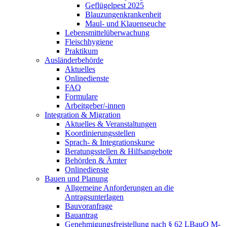
Geflügelpest 2025
Blauzungenkrankenheit
Maul- und Klauenseuche
Lebensmittelüberwachung
Fleischhygiene
Praktikum
Ausländerbehörde
Aktuelles
Onlinedienste
FAQ
Formulare
Arbeitgeber/-innen
Integration & Migration
Aktuelles & Veranstaltungen
Koordinierungsstellen
Sprach- & Integrationskurse
Beratungsstellen & Hilfsangebote
Behörden & Ämter
Onlinedienste
Bauen und Planung
Allgemeine Anforderungen an die
Antragsunterlagen
Bauvoranfrage
Bauantrag
Genehmigungsfreistellung nach § 62 LBauO M-