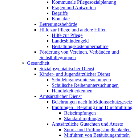
Kommunale Pflegesozialplanung
Fragen und Antworten
Begriffe
Kontakte
Betreuungsbehörde
Hilfe zur Pflege und andere Hilfen
Hilfe zur Pflege
Landesblindengeld
Bestattungskosten­übernahme
Förderung von Vereinen, Verbänden und
Selbsthilfegruppen
Gesundheit
Sozialpsychiatrischer Dienst
Kinder- und Jugendärztlicher Dienst
Schuleingangsuntersuchungen
Schulische Reihenuntersuchungen
Händigkeit erkennen
Amtsärztlicher Dienst
Belehrungen nach Infektionsschutzgesetz
Impfungen - Beratung und Durchführung
Reiseimpfungen
Standardimpfungen
Amtsärztliche Gutachten und Atteste
Sport- und Prüfungstauglichkeiten
Mitführen von Betäubungsmitteln