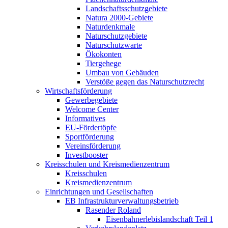
Landschaftsschutzgebiete
Natura 2000-Gebiete
Naturdenkmale
Naturschutzgebiete
Naturschutzwarte
Ökokonten
Tiergehege
Umbau von Gebäuden
Verstöße gegen das Naturschutzrecht
Wirtschaftsförderung
Gewerbegebiete
Welcome Center
Informatives
EU-Fördertöpfe
Sportförderung
Vereinsförderung
Investbooster
Kreisschulen und Kreismedienzentrum
Kreisschulen
Kreismedienzentrum
Einrichtungen und Gesellschaften
EB Infrastruktur­verwaltungsbetrieb
Rasender Roland
Eisenbahnerlebis­landschaft Teil 1