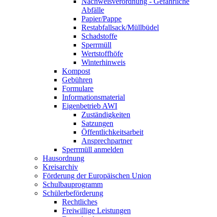
Nachweisverordnung - Gefährliche
Abfälle
Papier/Pappe
Restabfallsack/Müllbüdel
Schadstoffe
Sperrmüll
Wertstoffhöfe
Winterhinweis
Kompost
Gebühren
Formulare
Informationsmaterial
Eigenbetrieb AWI
Zuständigkeiten
Satzungen
Öffentlichkeitsarbeit
Ansprechpartner
Sperrmüll anmelden
Hausordnung
Kreisarchiv
Förderung der Europäischen Union
Schulbauprogramm
Schülerbeförderung
Rechtliches
Freiwillige Leistungen