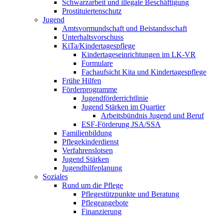
Schwarzarbeit und illegale Beschäftigung
Prostituiertenschutz
Jugend
Amtsvormundschaft und Beistandsschaft
Unterhaltsvorschuss
KiTa/Kindertagespflege
Kindertages­einrichtungen im LK-VR
Formulare
Fachaufsicht Kita und Kindertagespflege
Frühe Hilfen
Förderprogramme
Jugendförderrichtlinie
Jugend Stärken im Quartier
Arbeitsbündnis Jugend und Beruf
ESF-Förderung JSA/SSA
Familienbildung
Pflegekinderdienst
Verfahrenslotsen
Jugend Stärken
Jugendhilfeplanung
Soziales
Rund um die Pflege
Pflegestützpunkte und Beratung
Pflegeangebote
Finanzierung