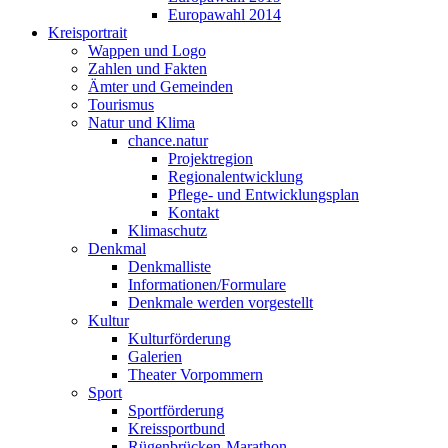
Europawahl 2014
Kreisportrait
Wappen und Logo
Zahlen und Fakten
Ämter und Gemeinden
Tourismus
Natur und Klima
chance.natur
Projektregion
Regionalentwicklung
Pflege- und Entwicklungsplan
Kontakt
Klimaschutz
Denkmal
Denkmalliste
Informationen/Formulare
Denkmale werden vorgestellt
Kultur
Kulturförderung
Galerien
Theater Vorpommern
Sport
Sportförderung
Kreissportbund
Rügenbrücken-Marathon