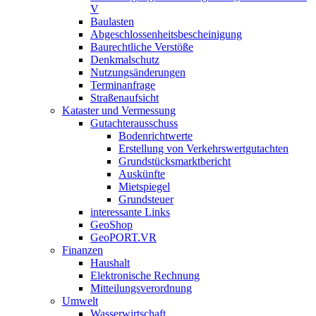
V
Baulasten
Abgeschlossenheits­bescheinigung
Baurechtliche Verstöße
Denkmalschutz
Nutzungsänderungen
Terminanfrage
Straßenaufsicht
Kataster und Vermessung
Gutachterausschuss
Bodenrichtwerte
Erstellung von Verkehrswertgutachten
Grundstücksmarktbericht
Auskünfte
Mietspiegel
Grundsteuer
interessante Links
GeoShop
GeoPORT.VR
Finanzen
Haushalt
Elektronische Rechnung
Mitteilungsverordnung
Umwelt
Wasserwirtschaft