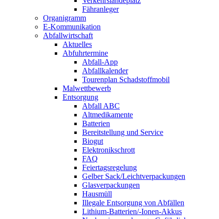
Verkehrslandeplatz
Fähranleger
Organigramm
E-Kommunikation
Abfallwirtschaft
Aktuelles
Abfuhrtermine
Abfall-App
Abfallkalender
Tourenplan Schadstoffmobil
Malwettbewerb
Entsorgung
Abfall ABC
Altmedikamente
Batterien
Bereitstellung und Service
Biogut
Elektronikschrott
FAQ
Feiertagsregelung
Gelber Sack/Leichtverpackungen
Glasverpackungen
Hausmüll
Illegale Entsorgung von Abfällen
Lithium-Batterien/-Ionen-Akkus