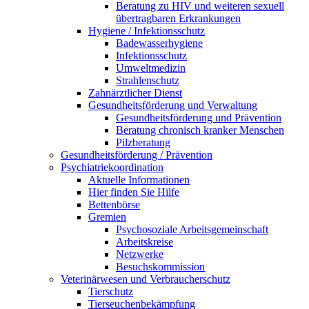
Beratung zu HIV und weiteren sexuell
übertragbaren Erkrankungen
Hygiene / Infektionsschutz
Badewasserhygiene
Infektionsschutz
Umweltmedizin
Strahlenschutz
Zahnärztlicher Dienst
Gesundheitsförderung und Verwaltung
Gesundheitsförderung und Prävention
Beratung chronisch kranker Menschen
Pilzberatung
Gesundheits­förderung / Prävention
Psychiatriekoordination
Aktuelle Informationen
Hier finden Sie Hilfe
Bettenbörse
Gremien
Psychosoziale Arbeits­gemeinschaft
Arbeitskreise
Netzwerke
Besuchskommission
Veterinärwesen und Verbraucherschutz
Tierschutz
Tierseuchenbekämpfung