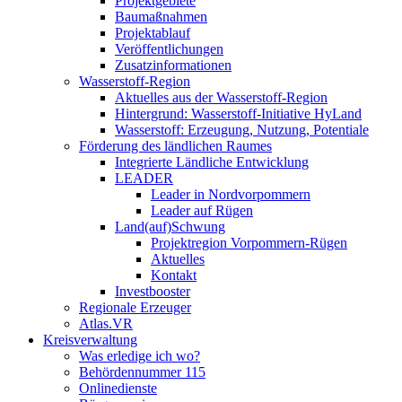
Projektgebiete
Baumaßnahmen
Projektablauf
Veröffentlichungen
Zusatzinformationen
Wasserstoff-Region
Aktuelles aus der Wasserstoff-Region
Hintergrund: Wasserstoff-Initiative HyLand
Wasserstoff: Erzeugung, Nutzung, Potentiale
Förderung des ländlichen Raumes
Integrierte Ländliche Entwicklung
LEADER
Leader in Nordvorpommern
Leader auf Rügen
Land(auf)Schwung
Projektregion Vorpommern-Rügen
Aktuelles
Kontakt
Investbooster
Regionale Erzeuger
Atlas.VR
Kreisverwaltung
Was erledige ich wo?
Behördennummer 115
Onlinedienste