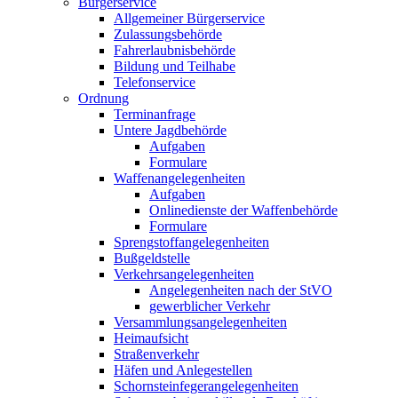
Bürgerservice
Allgemeiner Bürgerservice
Zulassungsbehörde
Fahrerlaubnisbehörde
Bildung und Teilhabe
Telefonservice
Ordnung
Terminanfrage
Untere Jagdbehörde
Aufgaben
Formulare
Waffenangelegenheiten
Aufgaben
Onlinedienste der Waffenbehörde
Formulare
Sprengstoff­angelegenheiten
Bußgeldstelle
Verkehrsangelegenheiten
Angelegenheiten nach der StVO
gewerblicher Verkehr
Versammlungs­angelegenheiten
Heimaufsicht
Straßenverkehr
Häfen und Anlegestellen
Schornsteinfeger­angelegenheiten