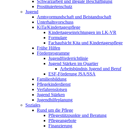
Schwarzarbeit und illegale Beschäftigung
Prostituiertenschutz
Jugend
Amtsvormundschaft und Beistandsschaft
Unterhaltsvorschuss
KiTa/Kindertagespflege
Kindertages­einrichtungen im LK-VR
Formulare
Fachaufsicht Kita und Kindertagespflege
Frühe Hilfen
Förderprogramme
Jugendförderrichtlinie
Jugend Stärken im Quartier
Arbeitsbündnis Jugend und Beruf
ESF-Förderung JSA/SSA
Familienbildung
Pflegekinderdienst
Verfahrenslotsen
Jugend Stärken
Jugendhilfeplanung
Soziales
Rund um die Pflege
Pflegestützpunkte und Beratung
Pflegeangebote
Finanzierung