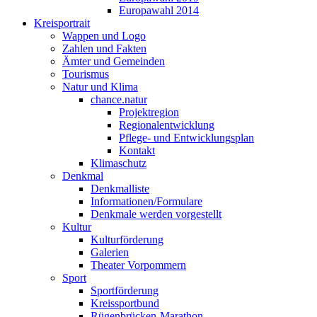
Europawahl 2014
Kreisportrait
Wappen und Logo
Zahlen und Fakten
Ämter und Gemeinden
Tourismus
Natur und Klima
chance.natur
Projektregion
Regionalentwicklung
Pflege- und Entwicklungsplan
Kontakt
Klimaschutz
Denkmal
Denkmalliste
Informationen/Formulare
Denkmale werden vorgestellt
Kultur
Kulturförderung
Galerien
Theater Vorpommern
Sport
Sportförderung
Kreissportbund
Rügenbrücken-Marathon