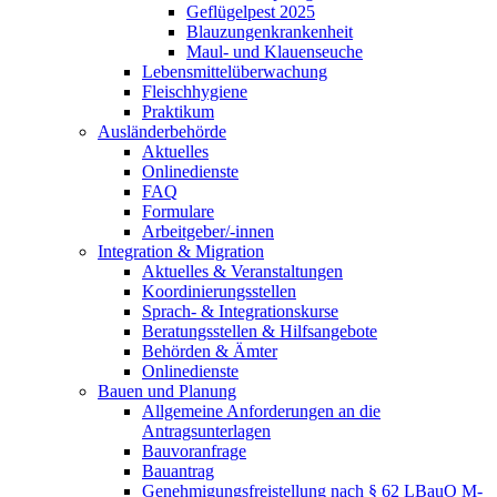
Geflügelpest 2025
Blauzungenkrankenheit
Maul- und Klauenseuche
Lebensmittelüberwachung
Fleischhygiene
Praktikum
Ausländerbehörde
Aktuelles
Onlinedienste
FAQ
Formulare
Arbeitgeber/-innen
Integration & Migration
Aktuelles & Veranstaltungen
Koordinierungsstellen
Sprach- & Integrationskurse
Beratungsstellen & Hilfsangebote
Behörden & Ämter
Onlinedienste
Bauen und Planung
Allgemeine Anforderungen an die
Antragsunterlagen
Bauvoranfrage
Bauantrag
Genehmigungsfreistellung nach § 62 LBauO M-