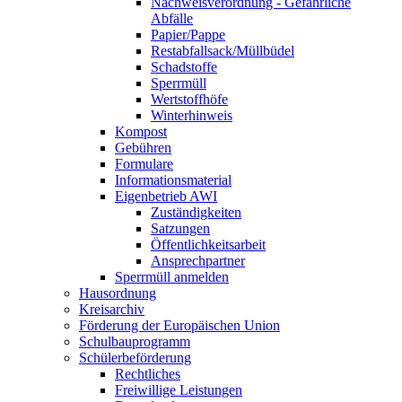
Nachweisverordnung - Gefährliche
Abfälle
Papier/Pappe
Restabfallsack/Müllbüdel
Schadstoffe
Sperrmüll
Wertstoffhöfe
Winterhinweis
Kompost
Gebühren
Formulare
Informationsmaterial
Eigenbetrieb AWI
Zuständigkeiten
Satzungen
Öffentlichkeitsarbeit
Ansprechpartner
Sperrmüll anmelden
Hausordnung
Kreisarchiv
Förderung der Europäischen Union
Schulbauprogramm
Schülerbeförderung
Rechtliches
Freiwillige Leistungen