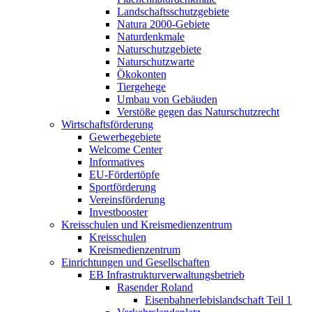
Landschaftsschutzgebiete
Natura 2000-Gebiete
Naturdenkmale
Naturschutzgebiete
Naturschutzwarte
Ökokonten
Tiergehege
Umbau von Gebäuden
Verstöße gegen das Naturschutzrecht
Wirtschaftsförderung
Gewerbegebiete
Welcome Center
Informatives
EU-Fördertöpfe
Sportförderung
Vereinsförderung
Investbooster
Kreisschulen und Kreismedienzentrum
Kreisschulen
Kreismedienzentrum
Einrichtungen und Gesellschaften
EB Infrastruktur­verwaltungsbetrieb
Rasender Roland
Eisenbahnerlebis­landschaft Teil 1