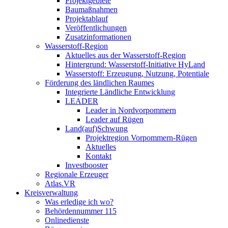
Projektgebiete
Baumaßnahmen
Projektablauf
Veröffentlichungen
Zusatzinformationen
Wasserstoff-Region
Aktuelles aus der Wasserstoff-Region
Hintergrund: Wasserstoff-Initiative HyLand
Wasserstoff: Erzeugung, Nutzung, Potentiale
Förderung des ländlichen Raumes
Integrierte Ländliche Entwicklung
LEADER
Leader in Nordvorpommern
Leader auf Rügen
Land(auf)Schwung
Projektregion Vorpommern-Rügen
Aktuelles
Kontakt
Investbooster
Regionale Erzeuger
Atlas.VR
Kreisverwaltung
Was erledige ich wo?
Behördennummer 115
Onlinedienste