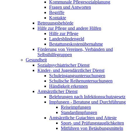
Kommunale Pflegesozialplanung
Fragen und Antworten
Begriffe
Kontakte
Betreuungsbehörde
Hilfe zur Pflege und andere Hilfen
Hilfe zur Pflege
Landesblindengeld
Bestattungskosten­übernahme
Förderung von Vereinen, Verbänden und
Selbsthilfegruppen
Gesundheit
Sozialpsychiatrischer Dienst
Kinder- und Jugendärztlicher Dienst
Schuleingangsuntersuchungen
Schulische Reihenuntersuchungen
Händigkeit erkennen
Amtsärztlicher Dienst
Belehrungen nach Infektionsschutzgesetz
Impfungen - Beratung und Durchführung
Reiseimpfungen
Standardimpfungen
Amtsärztliche Gutachten und Atteste
Sport- und Prüfungstauglichkeiten
Mitführen von Betäubungsmitteln