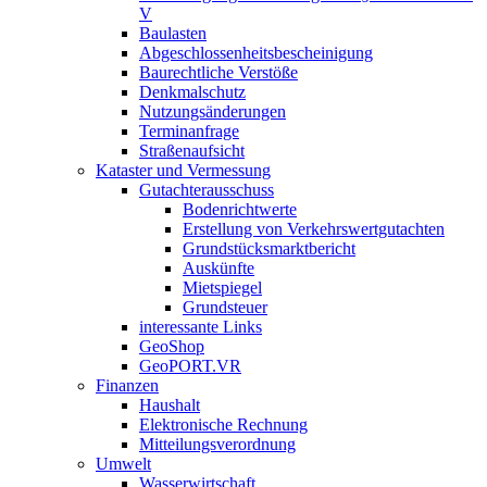
V
Baulasten
Abgeschlossenheits­bescheinigung
Baurechtliche Verstöße
Denkmalschutz
Nutzungsänderungen
Terminanfrage
Straßenaufsicht
Kataster und Vermessung
Gutachterausschuss
Bodenrichtwerte
Erstellung von Verkehrswertgutachten
Grundstücksmarktbericht
Auskünfte
Mietspiegel
Grundsteuer
interessante Links
GeoShop
GeoPORT.VR
Finanzen
Haushalt
Elektronische Rechnung
Mitteilungsverordnung
Umwelt
Wasserwirtschaft