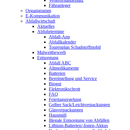
Verkehrslandeplatz
Fähranleger
Organigramm
E-Kommunikation
Abfallwirtschaft
Aktuelles
Abfuhrtermine
Abfall-App
Abfallkalender
Tourenplan Schadstoffmobil
Malwettbewerb
Entsorgung
Abfall ABC
Altmedikamente
Batterien
Bereitstellung und Service
Biogut
Elektronikschrott
FAQ
Feiertagsregelung
Gelber Sack/Leichtverpackungen
Glasverpackungen
Hausmüll
Illegale Entsorgung von Abfällen
Lithium-Batterien/-Ionen-Akkus