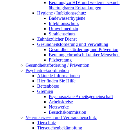
Beratung zu HIV und weiteren sexuell
übertragbaren Erkrankungen
Hygiene / Infektionsschutz
Badewasserhygiene
Infektionsschutz
Umweltmedizin
Strahlenschutz
Zahnärztlicher Dienst
Gesundheitsförderung und Verwaltung
Gesundheitsförderung und Prävention
Beratung chronisch kranker Menschen
Pilzberatung
Gesundheits­förderung / Prävention
Psychiatriekoordination
Aktuelle Informationen
Hier finden Sie Hilfe
Bettenbörse
Gremien
Psychosoziale Arbeits­gemeinschaft
Arbeitskreise
Netzwerke
Besuchskommission
Veterinärwesen und Verbraucherschutz
Tierschutz
Tierseuchenbekämpfung