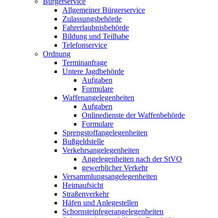
Bürgerservice
Allgemeiner Bürgerservice
Zulassungsbehörde
Fahrerlaubnisbehörde
Bildung und Teilhabe
Telefonservice
Ordnung
Terminanfrage
Untere Jagdbehörde
Aufgaben
Formulare
Waffenangelegenheiten
Aufgaben
Onlinedienste der Waffenbehörde
Formulare
Sprengstoff­angelegenheiten
Bußgeldstelle
Verkehrsangelegenheiten
Angelegenheiten nach der StVO
gewerblicher Verkehr
Versammlungs­angelegenheiten
Heimaufsicht
Straßenverkehr
Häfen und Anlegestellen
Schornsteinfeger­angelegenheiten