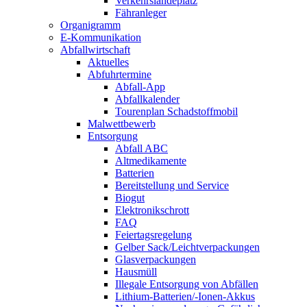
Verkehrslandeplatz
Fähranleger
Organigramm
E-Kommunikation
Abfallwirtschaft
Aktuelles
Abfuhrtermine
Abfall-App
Abfallkalender
Tourenplan Schadstoffmobil
Malwettbewerb
Entsorgung
Abfall ABC
Altmedikamente
Batterien
Bereitstellung und Service
Biogut
Elektronikschrott
FAQ
Feiertagsregelung
Gelber Sack/Leichtverpackungen
Glasverpackungen
Hausmüll
Illegale Entsorgung von Abfällen
Lithium-Batterien/-Ionen-Akkus