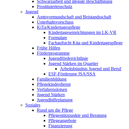
Schwarzarbeit und illegale Beschäftigung
Prostituiertenschutz
Jugend
Amtsvormundschaft und Beistandsschaft
Unterhaltsvorschuss
KiTa/Kindertagespflege
Kindertages­einrichtungen im LK-VR
Formulare
Fachaufsicht Kita und Kindertagespflege
Frühe Hilfen
Förderprogramme
Jugendförderrichtlinie
Jugend Stärken im Quartier
Arbeitsbündnis Jugend und Beruf
ESF-Förderung JSA/SSA
Familienbildung
Pflegekinderdienst
Verfahrenslotsen
Jugend Stärken
Jugendhilfeplanung
Soziales
Rund um die Pflege
Pflegestützpunkte und Beratung
Pflegeangebote
Finanzierung