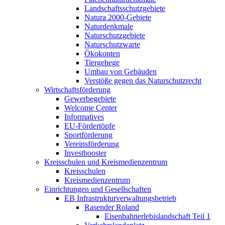
Landschaftsschutzgebiete
Natura 2000-Gebiete
Naturdenkmale
Naturschutzgebiete
Naturschutzwarte
Ökokonten
Tiergehege
Umbau von Gebäuden
Verstöße gegen das Naturschutzrecht
Wirtschaftsförderung
Gewerbegebiete
Welcome Center
Informatives
EU-Fördertöpfe
Sportförderung
Vereinsförderung
Investbooster
Kreisschulen und Kreismedienzentrum
Kreisschulen
Kreismedienzentrum
Einrichtungen und Gesellschaften
EB Infrastruktur­verwaltungsbetrieb
Rasender Roland
Eisenbahnerlebis­landschaft Teil 1