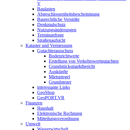
V
Baulasten
Abgeschlossenheits­bescheinigung
Baurechtliche Verstöße
Denkmalschutz
Nutzungsänderungen
Terminanfrage
Straßenaufsicht
Kataster und Vermessung
Gutachterausschuss
Bodenrichtwerte
Erstellung von Verkehrswertgutachten
Grundstücksmarktbericht
Auskünfte
Mietspiegel
Grundsteuer
interessante Links
GeoShop
GeoPORT.VR
Finanzen
Haushalt
Elektronische Rechnung
Mitteilungsverordnung
Umwelt
Wasserwirtschaft