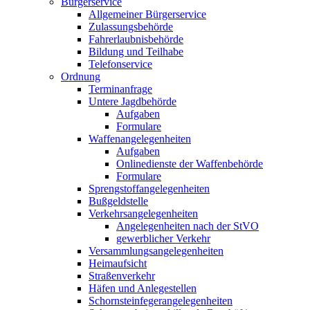
Bürgerservice
Allgemeiner Bürgerservice
Zulassungsbehörde
Fahrerlaubnisbehörde
Bildung und Teilhabe
Telefonservice
Ordnung
Terminanfrage
Untere Jagdbehörde
Aufgaben
Formulare
Waffenangelegenheiten
Aufgaben
Onlinedienste der Waffenbehörde
Formulare
Sprengstoff­angelegenheiten
Bußgeldstelle
Verkehrsangelegenheiten
Angelegenheiten nach der StVO
gewerblicher Verkehr
Versammlungs­angelegenheiten
Heimaufsicht
Straßenverkehr
Häfen und Anlegestellen
Schornsteinfeger­angelegenheiten