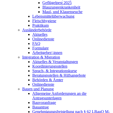
Geflügelpest 2025
Blauzungenkrankenheit
Maul- und Klauenseuche
Lebensmittelüberwachung
Fleischhygiene
Praktikum
Ausländerbehörde
Aktuelles
Onlinedienste
FAQ
Formulare
Arbeitgeber/-innen
Integration & Migration
Aktuelles & Veranstaltungen
Koordinierungsstellen
Sprach- & Integrationskurse
Beratungsstellen & Hilfsangebote
Behörden & Ämter
Onlinedienste
Bauen und Planung
Allgemeine Anforderungen an die
Antragsunterlagen
Bauvoranfrage
Bauantrag
Genehmigungsfreistellung nach § 62 LBauO M-