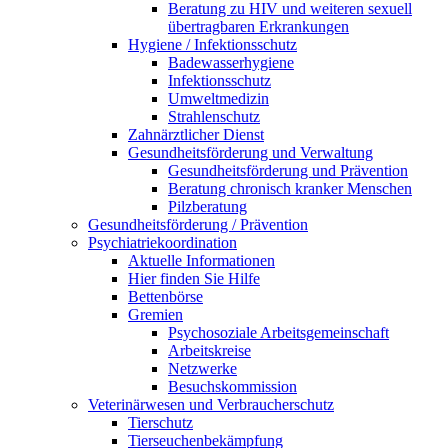
Beratung zu HIV und weiteren sexuell
übertragbaren Erkrankungen
Hygiene / Infektionsschutz
Badewasserhygiene
Infektionsschutz
Umweltmedizin
Strahlenschutz
Zahnärztlicher Dienst
Gesundheitsförderung und Verwaltung
Gesundheitsförderung und Prävention
Beratung chronisch kranker Menschen
Pilzberatung
Gesundheits­förderung / Prävention
Psychiatriekoordination
Aktuelle Informationen
Hier finden Sie Hilfe
Bettenbörse
Gremien
Psychosoziale Arbeits­gemeinschaft
Arbeitskreise
Netzwerke
Besuchskommission
Veterinärwesen und Verbraucherschutz
Tierschutz
Tierseuchenbekämpfung