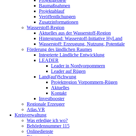
Projektgebiete
Baumaßnahmen
Projektablauf
Veröffentlichungen
Zusatzinformationen
Wasserstoff-Region
Aktuelles aus der Wasserstoff-Region
Hintergrund: Wasserstoff-Initiative HyLand
Wasserstoff: Erzeugung, Nutzung, Potentiale
Förderung des ländlichen Raumes
Integrierte Ländliche Entwicklung
LEADER
Leader in Nordvorpommern
Leader auf Rügen
Land(auf)Schwung
Projektregion Vorpommern-Rügen
Aktuelles
Kontakt
Investbooster
Regionale Erzeuger
Atlas.VR
Kreisverwaltung
Was erledige ich wo?
Behördennummer 115
Onlinedienste