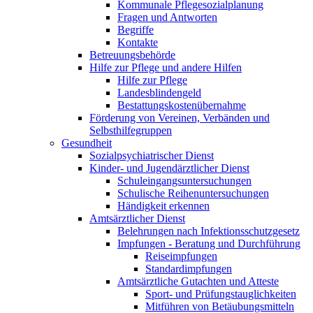
Kommunale Pflegesozialplanung
Fragen und Antworten
Begriffe
Kontakte
Betreuungsbehörde
Hilfe zur Pflege und andere Hilfen
Hilfe zur Pflege
Landesblindengeld
Bestattungskosten­übernahme
Förderung von Vereinen, Verbänden und
Selbsthilfegruppen
Gesundheit
Sozialpsychiatrischer Dienst
Kinder- und Jugendärztlicher Dienst
Schuleingangsuntersuchungen
Schulische Reihenuntersuchungen
Händigkeit erkennen
Amtsärztlicher Dienst
Belehrungen nach Infektionsschutzgesetz
Impfungen - Beratung und Durchführung
Reiseimpfungen
Standardimpfungen
Amtsärztliche Gutachten und Atteste
Sport- und Prüfungstauglichkeiten
Mitführen von Betäubungsmitteln