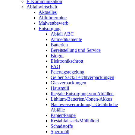
E-Kommunikation
Abfallwirtschaft
Aktuelles
Abfuhrtermine
Malwettbewerb
Entsorgung
Abfall ABC
Altmedikamente
Batterien
Bereitstellung und Service
Biogut
Elektronikschrott
FAQ
Feiertagsregelung
Gelber Sack/Leichtverpackungen
Glasverpackungen
Hausmüll
Illegale Entsorgung von Abfällen
Lithium-Batterien/-Ionen-Akkus
Nachweisverordnung - Gefährliche
Abfälle
Papier/Pappe
Restabfallsack/Müllbüdel
Schadstoffe
Sperrmüll