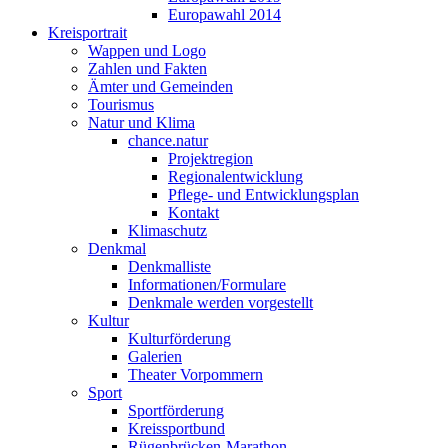
Europawahl 2014
Kreisportrait
Wappen und Logo
Zahlen und Fakten
Ämter und Gemeinden
Tourismus
Natur und Klima
chance.natur
Projektregion
Regionalentwicklung
Pflege- und Entwicklungsplan
Kontakt
Klimaschutz
Denkmal
Denkmalliste
Informationen/Formulare
Denkmale werden vorgestellt
Kultur
Kulturförderung
Galerien
Theater Vorpommern
Sport
Sportförderung
Kreissportbund
Rügenbrücken-Marathon