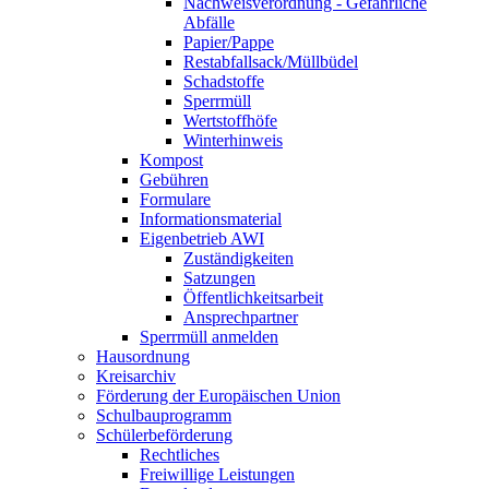
Nachweisverordnung - Gefährliche
Abfälle
Papier/Pappe
Restabfallsack/Müllbüdel
Schadstoffe
Sperrmüll
Wertstoffhöfe
Winterhinweis
Kompost
Gebühren
Formulare
Informationsmaterial
Eigenbetrieb AWI
Zuständigkeiten
Satzungen
Öffentlichkeitsarbeit
Ansprechpartner
Sperrmüll anmelden
Hausordnung
Kreisarchiv
Förderung der Europäischen Union
Schulbauprogramm
Schülerbeförderung
Rechtliches
Freiwillige Leistungen