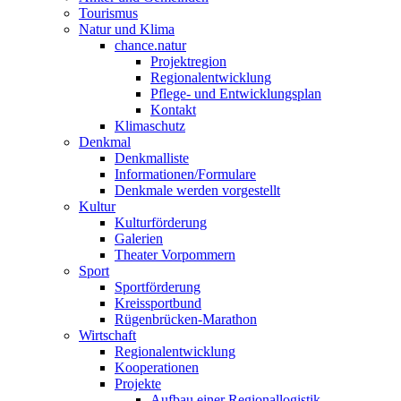
Tourismus
Natur und Klima
chance.natur
Projektregion
Regionalentwicklung
Pflege- und Entwicklungsplan
Kontakt
Klimaschutz
Denkmal
Denkmalliste
Informationen/Formulare
Denkmale werden vorgestellt
Kultur
Kulturförderung
Galerien
Theater Vorpommern
Sport
Sportförderung
Kreissportbund
Rügenbrücken-Marathon
Wirtschaft
Regionalentwicklung
Kooperationen
Projekte
Aufbau einer Regionallogistik