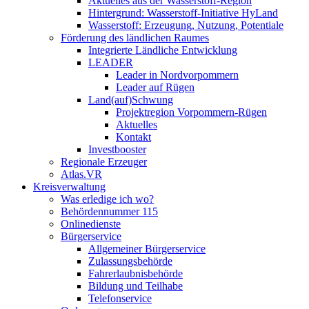
Aktuelles aus der Wasserstoff-Region
Hintergrund: Wasserstoff-Initiative HyLand
Wasserstoff: Erzeugung, Nutzung, Potentiale
Förderung des ländlichen Raumes
Integrierte Ländliche Entwicklung
LEADER
Leader in Nordvorpommern
Leader auf Rügen
Land(auf)Schwung
Projektregion Vorpommern-Rügen
Aktuelles
Kontakt
Investbooster
Regionale Erzeuger
Atlas.VR
Kreisverwaltung
Was erledige ich wo?
Behördennummer 115
Onlinedienste
Bürgerservice
Allgemeiner Bürgerservice
Zulassungsbehörde
Fahrerlaubnisbehörde
Bildung und Teilhabe
Telefonservice