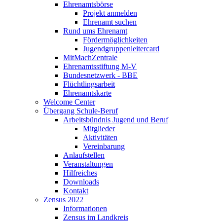
Ehrenamtsbörse
Projekt anmelden
Ehrenamt suchen
Rund ums Ehrenamt
Fördermöglichkeiten
Jugendgruppenleitercard
MitMachZentrale
Ehrenamtsstiftung M-V
Bundesnetzwerk - BBE
Flüchtlingsarbeit
Ehrenamtskarte
Welcome Center
Übergang Schule-Beruf
Arbeitsbündnis Jugend und Beruf
Mitglieder
Aktivitäten
Vereinbarung
Anlaufstellen
Veranstaltungen
Hilfreiches
Downloads
Kontakt
Zensus 2022
Informationen
Zensus im Landkreis