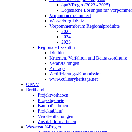
öpnVRegio (2023 - 2025)
Logistische Lösungen­ für Vorpommer
Vorpommern-Connect
Wasserburg Divitz
Vorpommernforum Regionalprodukte
2025
2024
2023
Regionale Esskultur
Die Idee
Kriterien, Verfahren und Beitragsordnung
Veranstaltungen
Anträge
Zertifizierungs-Kommission
www.culinaryheritage.net
ÖPNV
Breitband
Projektvorhaben
Projektgebiete
Baumaßnahmen
Projektablauf
Veröffentlichungen
Zusatzinformationen
Wasserstoff-Region