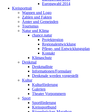
Europawahl 2014
Kreisportrait
Wappen und Logo
Zahlen und Fakten
Ämter und Gemeinden
Tourismus
Natur und Klima
chance.natur
Projektregion
Regionalentwicklung
Pflege- und Entwicklungsplan
Kontakt
Klimaschutz
Denkmal
Denkmalliste
Informationen/Formulare
Denkmale werden vorgestellt
Kultur
Kulturförderung
Galerien
Theater Vorpommern
Sport
Sportförderung
Kreissportbund
Rügenbrücken-Marathon