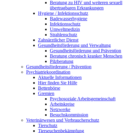
Beratung zu HIV und weiteren sexuell
übertragbaren Erkrankungen
Hygiene / Infektionsschutz
Badewasserhygiene
Infektionsschutz
Umweltmedizin
Strahlenschutz
Zahnärztlicher Dienst
Gesundheitsförderung und Verwaltung
Gesundheitsförderung und Prävention
Beratung chronisch kranker Menschen
Pilzberatung
Gesundheits­förderung / Prävention
Psychiatriekoordination
Aktuelle Informationen
Hier finden Sie Hilfe
Bettenbörse
Gremien
Psychosoziale Arbeits­gemeinschaft
Arbeitskreise
Netzwerke
Besuchskommission
Veterinärwesen und Verbraucherschutz
Tierschutz
Tierseuchenbekämpfung