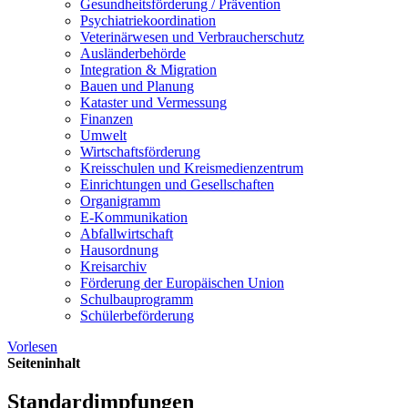
Gesundheits­förderung / Prävention
Psychiatriekoordination
Veterinärwesen und Verbraucherschutz
Ausländerbehörde
Integration & Migration
Bauen und Planung
Kataster und Vermessung
Finanzen
Umwelt
Wirtschaftsförderung
Kreisschulen und Kreismedienzentrum
Einrichtungen und Gesellschaften
Organigramm
E-Kommunikation
Abfallwirtschaft
Hausordnung
Kreisarchiv
Förderung der Europäischen Union
Schulbauprogramm
Schülerbeförderung
Vorlesen
Seiteninhalt
Standardimpfungen