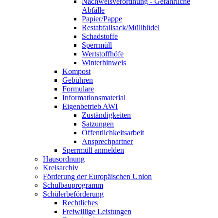
Nachweisverordnung - Gefährliche
Abfälle
Papier/Pappe
Restabfallsack/Müllbüdel
Schadstoffe
Sperrmüll
Wertstoffhöfe
Winterhinweis
Kompost
Gebühren
Formulare
Informationsmaterial
Eigenbetrieb AWI
Zuständigkeiten
Satzungen
Öffentlichkeitsarbeit
Ansprechpartner
Sperrmüll anmelden
Hausordnung
Kreisarchiv
Förderung der Europäischen Union
Schulbauprogramm
Schülerbeförderung
Rechtliches
Freiwillige Leistungen