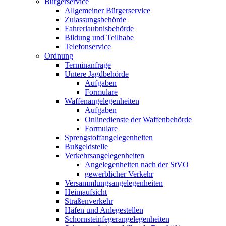
Bürgerservice
Allgemeiner Bürgerservice
Zulassungsbehörde
Fahrerlaubnisbehörde
Bildung und Teilhabe
Telefonservice
Ordnung
Terminanfrage
Untere Jagdbehörde
Aufgaben
Formulare
Waffenangelegenheiten
Aufgaben
Onlinedienste der Waffenbehörde
Formulare
Sprengstoff­angelegenheiten
Bußgeldstelle
Verkehrsangelegenheiten
Angelegenheiten nach der StVO
gewerblicher Verkehr
Versammlungs­angelegenheiten
Heimaufsicht
Straßenverkehr
Häfen und Anlegestellen
Schornsteinfeger­angelegenheiten