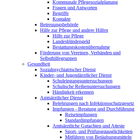
Kommunale Pflegesozialplanung
Fragen und Antworten
Begriffe
Kontakte
Betreuungsbehörde
Hilfe zur Pflege und andere Hilfen
Hilfe zur Pflege
Landesblindengeld
Bestattungskosten­übernahme
Förderung von Vereinen, Verbänden und
Selbsthilfegruppen
Gesundheit
Sozialpsychiatrischer Dienst
Kinder- und Jugendärztlicher Dienst
Schuleingangsuntersuchungen
Schulische Reihenuntersuchungen
Händigkeit erkennen
Amtsärztlicher Dienst
Belehrungen nach Infektionsschutzgesetz
Impfungen - Beratung und Durchführung
Reiseimpfungen
Standardimpfungen
Amtsärztliche Gutachten und Atteste
Sport- und Prüfungstauglichkeiten
Mitführen von Betäubungsmitteln