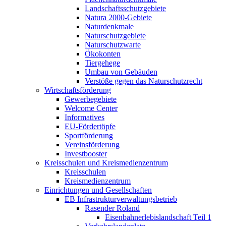
Landschaftsschutzgebiete
Natura 2000-Gebiete
Naturdenkmale
Naturschutzgebiete
Naturschutzwarte
Ökokonten
Tiergehege
Umbau von Gebäuden
Verstöße gegen das Naturschutzrecht
Wirtschaftsförderung
Gewerbegebiete
Welcome Center
Informatives
EU-Fördertöpfe
Sportförderung
Vereinsförderung
Investbooster
Kreisschulen und Kreismedienzentrum
Kreisschulen
Kreismedienzentrum
Einrichtungen und Gesellschaften
EB Infrastruktur­verwaltungsbetrieb
Rasender Roland
Eisenbahnerlebis­landschaft Teil 1