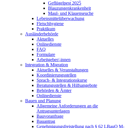
Geflügelpest 2025
Blauzungenkrankenheit
Maul- und Klauenseuche
Lebensmittelüberwachung
Fleischhygiene
Praktikum
Ausländerbehörde
Aktuelles
Onlinedienste
FAQ
Formulare
Arbeitgeber/-innen
Integration & Migration
Aktuelles & Veranstaltungen
Koordinierungsstellen
Sprach- & Integrationskurse
Beratungsstellen & Hilfsangebote
Behörden & Ämter
Onlinedienste
Bauen und Planung
Allgemeine Anforderungen an die
Antragsunterlagen
Bauvoranfrage
Bauantrag
Genehmigungsfreistellung nach § 62 LBauO M-