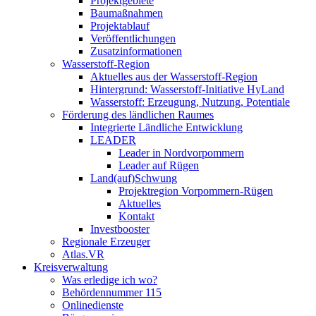
Projektgebiete
Baumaßnahmen
Projektablauf
Veröffentlichungen
Zusatzinformationen
Wasserstoff-Region
Aktuelles aus der Wasserstoff-Region
Hintergrund: Wasserstoff-Initiative HyLand
Wasserstoff: Erzeugung, Nutzung, Potentiale
Förderung des ländlichen Raumes
Integrierte Ländliche Entwicklung
LEADER
Leader in Nordvorpommern
Leader auf Rügen
Land(auf)Schwung
Projektregion Vorpommern-Rügen
Aktuelles
Kontakt
Investbooster
Regionale Erzeuger
Atlas.VR
Kreisverwaltung
Was erledige ich wo?
Behördennummer 115
Onlinedienste