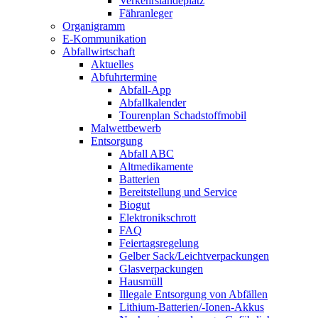
Verkehrslandeplatz
Fähranleger
Organigramm
E-Kommunikation
Abfallwirtschaft
Aktuelles
Abfuhrtermine
Abfall-App
Abfallkalender
Tourenplan Schadstoffmobil
Malwettbewerb
Entsorgung
Abfall ABC
Altmedikamente
Batterien
Bereitstellung und Service
Biogut
Elektronikschrott
FAQ
Feiertagsregelung
Gelber Sack/Leichtverpackungen
Glasverpackungen
Hausmüll
Illegale Entsorgung von Abfällen
Lithium-Batterien/-Ionen-Akkus