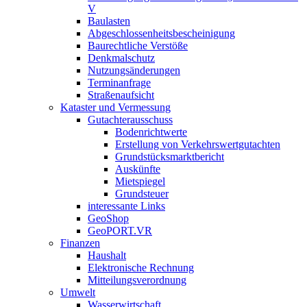
V
Baulasten
Abgeschlossenheits­bescheinigung
Baurechtliche Verstöße
Denkmalschutz
Nutzungsänderungen
Terminanfrage
Straßenaufsicht
Kataster und Vermessung
Gutachterausschuss
Bodenrichtwerte
Erstellung von Verkehrswertgutachten
Grundstücksmarktbericht
Auskünfte
Mietspiegel
Grundsteuer
interessante Links
GeoShop
GeoPORT.VR
Finanzen
Haushalt
Elektronische Rechnung
Mitteilungsverordnung
Umwelt
Wasserwirtschaft