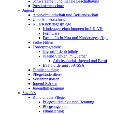
Schwarzarbeit und illegale Beschäftigung
Prostituiertenschutz
Jugend
Amtsvormundschaft und Beistandsschaft
Unterhaltsvorschuss
KiTa/Kindertagespflege
Kindertages­einrichtungen im LK-VR
Formulare
Fachaufsicht Kita und Kindertagespflege
Frühe Hilfen
Förderprogramme
Jugendförderrichtlinie
Jugend Stärken im Quartier
Arbeitsbündnis Jugend und Beruf
ESF-Förderung JSA/SSA
Familienbildung
Pflegekinderdienst
Verfahrenslotsen
Jugend Stärken
Jugendhilfeplanung
Soziales
Rund um die Pflege
Pflegestützpunkte und Beratung
Pflegeangebote
Finanzierung