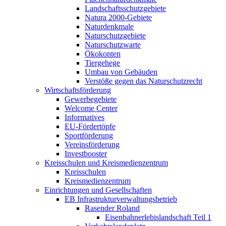
Landschaftsschutzgebiete
Natura 2000-Gebiete
Naturdenkmale
Naturschutzgebiete
Naturschutzwarte
Ökokonten
Tiergehege
Umbau von Gebäuden
Verstöße gegen das Naturschutzrecht
Wirtschaftsförderung
Gewerbegebiete
Welcome Center
Informatives
EU-Fördertöpfe
Sportförderung
Vereinsförderung
Investbooster
Kreisschulen und Kreismedienzentrum
Kreisschulen
Kreismedienzentrum
Einrichtungen und Gesellschaften
EB Infrastruktur­verwaltungsbetrieb
Rasender Roland
Eisenbahnerlebis­landschaft Teil 1