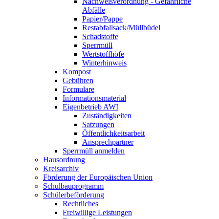
Nachweisverordnung - Gefährliche
Abfälle
Papier/Pappe
Restabfallsack/Müllbüdel
Schadstoffe
Sperrmüll
Wertstoffhöfe
Winterhinweis
Kompost
Gebühren
Formulare
Informationsmaterial
Eigenbetrieb AWI
Zuständigkeiten
Satzungen
Öffentlichkeitsarbeit
Ansprechpartner
Sperrmüll anmelden
Hausordnung
Kreisarchiv
Förderung der Europäischen Union
Schulbauprogramm
Schülerbeförderung
Rechtliches
Freiwillige Leistungen