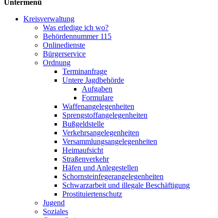
Untermenü
Kreisverwaltung
Was erledige ich wo?
Behördennummer 115
Onlinedienste
Bürgerservice
Ordnung
Terminanfrage
Untere Jagdbehörde
Aufgaben
Formulare
Waffenangelegenheiten
Sprengstoff­angelegenheiten
Bußgeldstelle
Verkehrsangelegenheiten
Versammlungs­angelegenheiten
Heimaufsicht
Straßenverkehr
Häfen und Anlegestellen
Schornsteinfeger­angelegenheiten
Schwarzarbeit und illegale Beschäftigung
Prostituiertenschutz
Jugend
Soziales