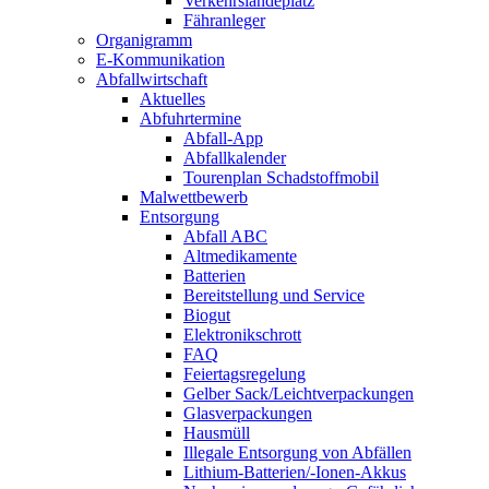
Verkehrslandeplatz
Fähranleger
Organigramm
E-Kommunikation
Abfallwirtschaft
Aktuelles
Abfuhrtermine
Abfall-App
Abfallkalender
Tourenplan Schadstoffmobil
Malwettbewerb
Entsorgung
Abfall ABC
Altmedikamente
Batterien
Bereitstellung und Service
Biogut
Elektronikschrott
FAQ
Feiertagsregelung
Gelber Sack/Leichtverpackungen
Glasverpackungen
Hausmüll
Illegale Entsorgung von Abfällen
Lithium-Batterien/-Ionen-Akkus