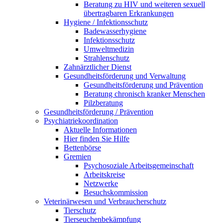
Beratung zu HIV und weiteren sexuell
übertragbaren Erkrankungen
Hygiene / Infektionsschutz
Badewasserhygiene
Infektionsschutz
Umweltmedizin
Strahlenschutz
Zahnärztlicher Dienst
Gesundheitsförderung und Verwaltung
Gesundheitsförderung und Prävention
Beratung chronisch kranker Menschen
Pilzberatung
Gesundheits­förderung / Prävention
Psychiatriekoordination
Aktuelle Informationen
Hier finden Sie Hilfe
Bettenbörse
Gremien
Psychosoziale Arbeits­gemeinschaft
Arbeitskreise
Netzwerke
Besuchskommission
Veterinärwesen und Verbraucherschutz
Tierschutz
Tierseuchenbekämpfung