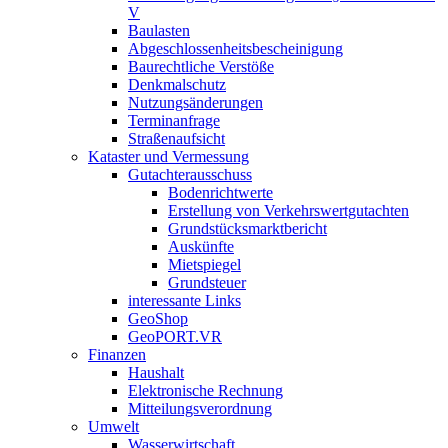
V
Baulasten
Abgeschlossenheits­bescheinigung
Baurechtliche Verstöße
Denkmalschutz
Nutzungsänderungen
Terminanfrage
Straßenaufsicht
Kataster und Vermessung
Gutachterausschuss
Bodenrichtwerte
Erstellung von Verkehrswertgutachten
Grundstücksmarktbericht
Auskünfte
Mietspiegel
Grundsteuer
interessante Links
GeoShop
GeoPORT.VR
Finanzen
Haushalt
Elektronische Rechnung
Mitteilungsverordnung
Umwelt
Wasserwirtschaft