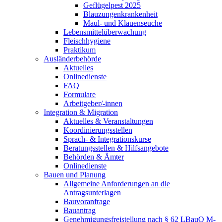
Geflügelpest 2025
Blauzungenkrankenheit
Maul- und Klauenseuche
Lebensmittelüberwachung
Fleischhygiene
Praktikum
Ausländerbehörde
Aktuelles
Onlinedienste
FAQ
Formulare
Arbeitgeber/-innen
Integration & Migration
Aktuelles & Veranstaltungen
Koordinierungsstellen
Sprach- & Integrationskurse
Beratungsstellen & Hilfsangebote
Behörden & Ämter
Onlinedienste
Bauen und Planung
Allgemeine Anforderungen an die
Antragsunterlagen
Bauvoranfrage
Bauantrag
Genehmigungsfreistellung nach § 62 LBauO M-