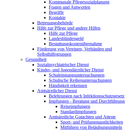
Kommunale Pflegesozialplanung
Fragen und Antworten
Begriffe
Kontakte
Betreuungsbehörde
Hilfe zur Pflege und andere Hilfen
Hilfe zur Pflege
Landesblindengeld
Bestattungskosten­übernahme
Förderung von Vereinen, Verbänden und
Selbsthilfegruppen
Gesundheit
Sozialpsychiatrischer Dienst
Kinder- und Jugendärztlicher Dienst
Schuleingangsuntersuchungen
Schulische Reihenuntersuchungen
Händigkeit erkennen
Amtsärztlicher Dienst
Belehrungen nach Infektionsschutzgesetz
Impfungen - Beratung und Durchführung
Reiseimpfungen
Standardimpfungen
Amtsärztliche Gutachten und Atteste
Sport- und Prüfungstauglichkeiten
Mitführen von Betäubungsmitteln