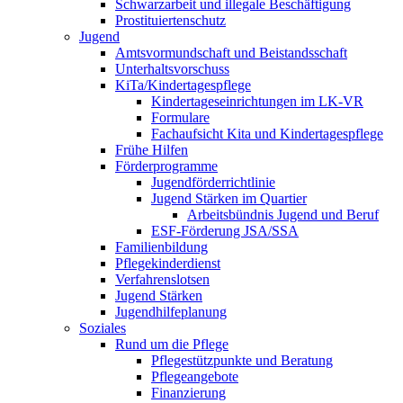
Schwarzarbeit und illegale Beschäftigung
Prostituiertenschutz
Jugend
Amtsvormundschaft und Beistandsschaft
Unterhaltsvorschuss
KiTa/Kindertagespflege
Kindertages­einrichtungen im LK-VR
Formulare
Fachaufsicht Kita und Kindertagespflege
Frühe Hilfen
Förderprogramme
Jugendförderrichtlinie
Jugend Stärken im Quartier
Arbeitsbündnis Jugend und Beruf
ESF-Förderung JSA/SSA
Familienbildung
Pflegekinderdienst
Verfahrenslotsen
Jugend Stärken
Jugendhilfeplanung
Soziales
Rund um die Pflege
Pflegestützpunkte und Beratung
Pflegeangebote
Finanzierung