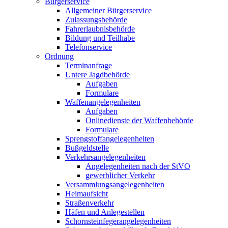
Bürgerservice
Allgemeiner Bürgerservice
Zulassungsbehörde
Fahrerlaubnisbehörde
Bildung und Teilhabe
Telefonservice
Ordnung
Terminanfrage
Untere Jagdbehörde
Aufgaben
Formulare
Waffenangelegenheiten
Aufgaben
Onlinedienste der Waffenbehörde
Formulare
Sprengstoff­angelegenheiten
Bußgeldstelle
Verkehrsangelegenheiten
Angelegenheiten nach der StVO
gewerblicher Verkehr
Versammlungs­angelegenheiten
Heimaufsicht
Straßenverkehr
Häfen und Anlegestellen
Schornsteinfeger­angelegenheiten