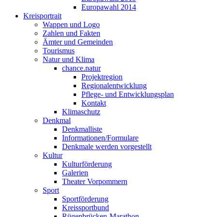
Europawahl 2014
Kreisportrait
Wappen und Logo
Zahlen und Fakten
Ämter und Gemeinden
Tourismus
Natur und Klima
chance.natur
Projektregion
Regionalentwicklung
Pflege- und Entwicklungsplan
Kontakt
Klimaschutz
Denkmal
Denkmalliste
Informationen/Formulare
Denkmale werden vorgestellt
Kultur
Kulturförderung
Galerien
Theater Vorpommern
Sport
Sportförderung
Kreissportbund
Rügenbrücken-Marathon