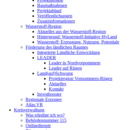
Projektgebiete
Baumaßnahmen
Projektablauf
Veröffentlichungen
Zusatzinformationen
Wasserstoff-Region
Aktuelles aus der Wasserstoff-Region
Hintergrund: Wasserstoff-Initiative HyLand
Wasserstoff: Erzeugung, Nutzung, Potentiale
Förderung des ländlichen Raumes
Integrierte Ländliche Entwicklung
LEADER
Leader in Nordvorpommern
Leader auf Rügen
Land(auf)Schwung
Projektregion Vorpommern-Rügen
Aktuelles
Kontakt
Investbooster
Regionale Erzeuger
Atlas.VR
Kreisverwaltung
Was erledige ich wo?
Behördennummer 115
Onlinedienste