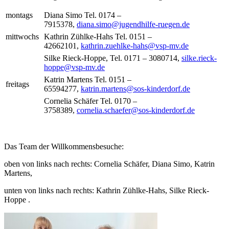
montags
Diana Simo Tel. 0174 –
7915378,
diana.simo@jugendhilfe-ruegen.de
mittwochs
Kathrin Zühlke-Hahs Tel. 0151 –
42662101,
kathrin.zuehlke-hahs@vsp-mv.de
Silke Rieck-Hoppe, Tel. 0171 – 3080714,
silke.rieck-
hoppe@vsp-mv.de
Katrin Martens Tel. 0151 –
freitags
65594277,
katrin.martens@sos-kinderdorf.de
Cornelia Schäfer Tel. 0170 –
3758389,
cornelia.schaefer@sos-kinderdorf.de
Das Team der Willkommensbesuche:
oben von links nach rechts: Cornelia Schäfer, Diana Simo, Katrin
Martens,
unten von links nach rechts: Kathrin Zühlke-Hahs, Silke Rieck-
Hoppe .