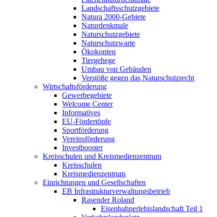
Landschaftsschutzgebiete
Natura 2000-Gebiete
Naturdenkmale
Naturschutzgebiete
Naturschutzwarte
Ökokonten
Tiergehege
Umbau von Gebäuden
Verstöße gegen das Naturschutzrecht
Wirtschaftsförderung
Gewerbegebiete
Welcome Center
Informatives
EU-Fördertöpfe
Sportförderung
Vereinsförderung
Investbooster
Kreisschulen und Kreismedienzentrum
Kreisschulen
Kreismedienzentrum
Einrichtungen und Gesellschaften
EB Infrastruktur­verwaltungsbetrieb
Rasender Roland
Eisenbahnerlebis­landschaft Teil 1