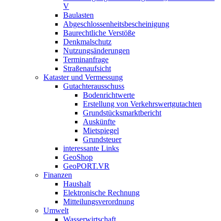
V
Baulasten
Abgeschlossenheits­bescheinigung
Baurechtliche Verstöße
Denkmalschutz
Nutzungsänderungen
Terminanfrage
Straßenaufsicht
Kataster und Vermessung
Gutachterausschuss
Bodenrichtwerte
Erstellung von Verkehrswertgutachten
Grundstücksmarktbericht
Auskünfte
Mietspiegel
Grundsteuer
interessante Links
GeoShop
GeoPORT.VR
Finanzen
Haushalt
Elektronische Rechnung
Mitteilungsverordnung
Umwelt
Wasserwirtschaft