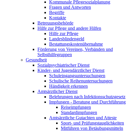
Kommunale Pflegesozialplanung
Fragen und Antworten
Begriffe
Kontakte
Betreuungsbehörde
Hilfe zur Pflege und andere Hilfen
Hilfe zur Pflege
Landesblindengeld
Bestattungskosten­übernahme
Förderung von Vereinen, Verbänden und
Selbsthilfegruppen
Gesundheit
Sozialpsychiatrischer Dienst
Kinder- und Jugendärztlicher Dienst
Schuleingangsuntersuchungen
Schulische Reihenuntersuchungen
Händigkeit erkennen
Amtsärztlicher Dienst
Belehrungen nach Infektionsschutzgesetz
Impfungen - Beratung und Durchführung
Reiseimpfungen
Standardimpfungen
Amtsärztliche Gutachten und Atteste
Sport- und Prüfungstauglichkeiten
Mitführen von Betäubungsmitteln