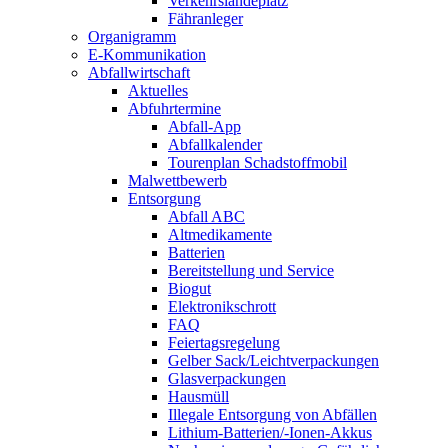
Verkehrslandeplatz
Fähranleger
Organigramm
E-Kommunikation
Abfallwirtschaft
Aktuelles
Abfuhrtermine
Abfall-App
Abfallkalender
Tourenplan Schadstoffmobil
Malwettbewerb
Entsorgung
Abfall ABC
Altmedikamente
Batterien
Bereitstellung und Service
Biogut
Elektronikschrott
FAQ
Feiertagsregelung
Gelber Sack/Leichtverpackungen
Glasverpackungen
Hausmüll
Illegale Entsorgung von Abfällen
Lithium-Batterien/-Ionen-Akkus