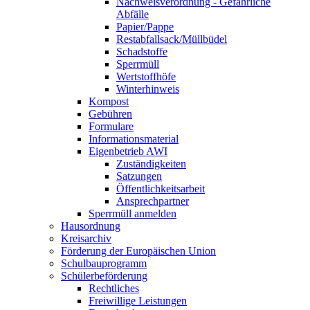
Nachweisverordnung - Gefährliche
Abfälle
Papier/Pappe
Restabfallsack/Müllbüdel
Schadstoffe
Sperrmüll
Wertstoffhöfe
Winterhinweis
Kompost
Gebühren
Formulare
Informationsmaterial
Eigenbetrieb AWI
Zuständigkeiten
Satzungen
Öffentlichkeitsarbeit
Ansprechpartner
Sperrmüll anmelden
Hausordnung
Kreisarchiv
Förderung der Europäischen Union
Schulbauprogramm
Schülerbeförderung
Rechtliches
Freiwillige Leistungen