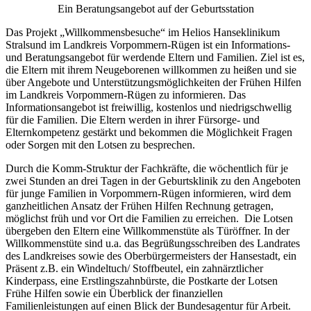
Ein Beratungsangebot auf der Geburtsstation
Das Projekt „Willkommensbesuche“ im Helios Hanseklinikum
Stralsund im Landkreis Vorpommern-Rügen ist ein Informations-
und Beratungsangebot für werdende Eltern und Familien. Ziel ist es,
die Eltern mit ihrem Neugeborenen willkommen zu heißen und sie
über Angebote und Unterstützungsmöglichkeiten der Frühen Hilfen
im Landkreis Vorpommern-Rügen zu informieren. Das
Informationsangebot ist freiwillig, kostenlos und niedrigschwellig
für die Familien. Die Eltern werden in ihrer Fürsorge- und
Elternkompetenz gestärkt und bekommen die Möglichkeit Fragen
oder Sorgen mit den Lotsen zu besprechen.
Durch die Komm-Struktur der Fachkräfte, die wöchentlich für je
zwei Stunden an drei Tagen in der Geburtsklinik zu den Angeboten
für junge Familien in Vorpommern-Rügen informieren, wird dem
ganzheitlichen Ansatz der Frühen Hilfen Rechnung getragen,
möglichst früh und vor Ort die Familien zu erreichen. Die Lotsen
übergeben den Eltern eine Willkommenstüte als Türöffner. In der
Willkommenstüte sind u.a. das Begrüßungsschreiben des Landrates
des Landkreises sowie des Oberbürgermeisters der Hansestadt, ein
Präsent z.B. ein Windeltuch/ Stoffbeutel, ein zahnärztlicher
Kinderpass, eine Erstlingszahnbürste, die Postkarte der Lotsen
Frühe Hilfen sowie ein Überblick der finanziellen
Familienleistungen auf einen Blick der Bundesagentur für Arbeit.