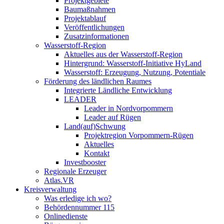
Projektgebiete
Baumaßnahmen
Projektablauf
Veröffentlichungen
Zusatzinformationen
Wasserstoff-Region
Aktuelles aus der Wasserstoff-Region
Hintergrund: Wasserstoff-Initiative HyLand
Wasserstoff: Erzeugung, Nutzung, Potentiale
Förderung des ländlichen Raumes
Integrierte Ländliche Entwicklung
LEADER
Leader in Nordvorpommern
Leader auf Rügen
Land(auf)Schwung
Projektregion Vorpommern-Rügen
Aktuelles
Kontakt
Investbooster
Regionale Erzeuger
Atlas.VR
Kreisverwaltung
Was erledige ich wo?
Behördennummer 115
Onlinedienste