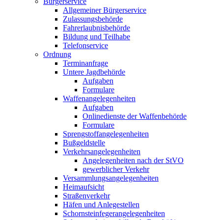
Bürgerservice
Allgemeiner Bürgerservice
Zulassungsbehörde
Fahrerlaubnisbehörde
Bildung und Teilhabe
Telefonservice
Ordnung
Terminanfrage
Untere Jagdbehörde
Aufgaben
Formulare
Waffenangelegenheiten
Aufgaben
Onlinedienste der Waffenbehörde
Formulare
Sprengstoff­angelegenheiten
Bußgeldstelle
Verkehrsangelegenheiten
Angelegenheiten nach der StVO
gewerblicher Verkehr
Versammlungs­angelegenheiten
Heimaufsicht
Straßenverkehr
Häfen und Anlegestellen
Schornsteinfeger­angelegenheiten