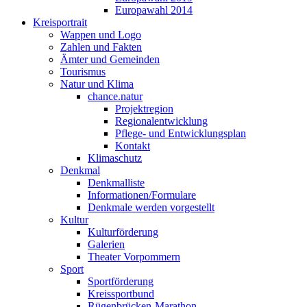
Europawahl 2014
Kreisportrait
Wappen und Logo
Zahlen und Fakten
Ämter und Gemeinden
Tourismus
Natur und Klima
chance.natur
Projektregion
Regionalentwicklung
Pflege- und Entwicklungsplan
Kontakt
Klimaschutz
Denkmal
Denkmalliste
Informationen/Formulare
Denkmale werden vorgestellt
Kultur
Kulturförderung
Galerien
Theater Vorpommern
Sport
Sportförderung
Kreissportbund
Rügenbrücken-Marathon