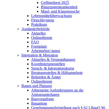
Geflügelpest 2025
Blauzungenkrankenheit
Maul- und Klauenseuche
Lebensmittelüberwachung
Fleischhygiene
Praktikum
Ausländerbehörde
Aktuelles
Onlinedienste
FAQ
Formulare
Arbeitgeber/-innen
Integration & Migration
Aktuelles & Veranstaltungen
Koordinierungsstellen
Sprach- & Integrationskurse
Beratungsstellen & Hilfsangebote
Behörden & Ämter
Onlinedienste
Bauen und Planung
Allgemeine Anforderungen an die
Antragsunterlagen
Bauvoranfrage
Bauantrag
Genehmigungsfreistellung nach § 62 LBauO M-