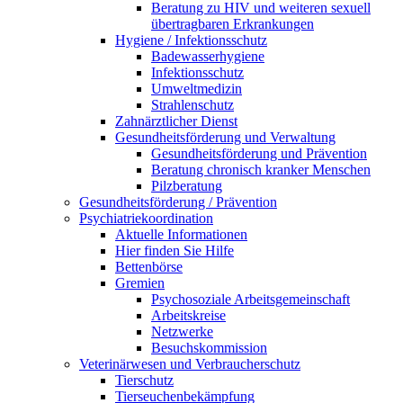
Beratung zu HIV und weiteren sexuell
übertragbaren Erkrankungen
Hygiene / Infektionsschutz
Badewasserhygiene
Infektionsschutz
Umweltmedizin
Strahlenschutz
Zahnärztlicher Dienst
Gesundheitsförderung und Verwaltung
Gesundheitsförderung und Prävention
Beratung chronisch kranker Menschen
Pilzberatung
Gesundheits­förderung / Prävention
Psychiatriekoordination
Aktuelle Informationen
Hier finden Sie Hilfe
Bettenbörse
Gremien
Psychosoziale Arbeits­gemeinschaft
Arbeitskreise
Netzwerke
Besuchskommission
Veterinärwesen und Verbraucherschutz
Tierschutz
Tierseuchenbekämpfung