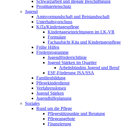
Schwarzarbeit und illegale Beschäftigung
Prostituiertenschutz
Jugend
Amtsvormundschaft und Beistandsschaft
Unterhaltsvorschuss
KiTa/Kindertagespflege
Kindertages­einrichtungen im LK-VR
Formulare
Fachaufsicht Kita und Kindertagespflege
Frühe Hilfen
Förderprogramme
Jugendförderrichtlinie
Jugend Stärken im Quartier
Arbeitsbündnis Jugend und Beruf
ESF-Förderung JSA/SSA
Familienbildung
Pflegekinderdienst
Verfahrenslotsen
Jugend Stärken
Jugendhilfeplanung
Soziales
Rund um die Pflege
Pflegestützpunkte und Beratung
Pflegeangebote
Finanzierung