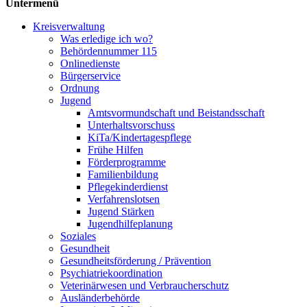
Untermenü
Kreisverwaltung
Was erledige ich wo?
Behördennummer 115
Onlinedienste
Bürgerservice
Ordnung
Jugend
Amtsvormundschaft und Beistandsschaft
Unterhaltsvorschuss
KiTa/Kindertagespflege
Frühe Hilfen
Förderprogramme
Familienbildung
Pflegekinderdienst
Verfahrenslotsen
Jugend Stärken
Jugendhilfeplanung
Soziales
Gesundheit
Gesundheits­förderung / Prävention
Psychiatriekoordination
Veterinärwesen und Verbraucherschutz
Ausländerbehörde