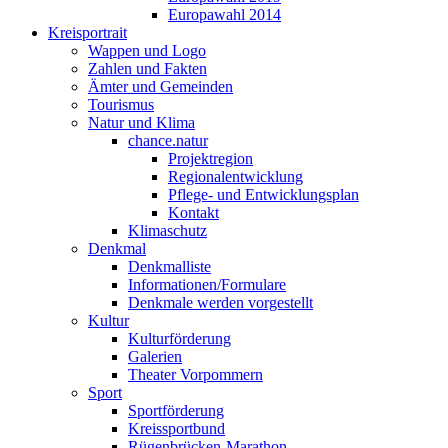
Europawahl 2014
Kreisportrait
Wappen und Logo
Zahlen und Fakten
Ämter und Gemeinden
Tourismus
Natur und Klima
chance.natur
Projektregion
Regionalentwicklung
Pflege- und Entwicklungsplan
Kontakt
Klimaschutz
Denkmal
Denkmalliste
Informationen/Formulare
Denkmale werden vorgestellt
Kultur
Kulturförderung
Galerien
Theater Vorpommern
Sport
Sportförderung
Kreissportbund
Rügenbrücken-Marathon