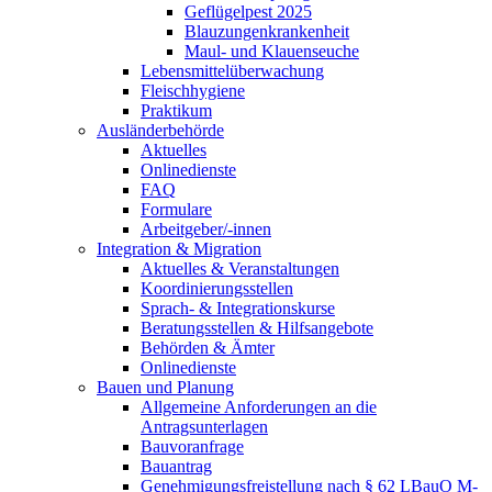
Geflügelpest 2025
Blauzungenkrankenheit
Maul- und Klauenseuche
Lebensmittelüberwachung
Fleischhygiene
Praktikum
Ausländerbehörde
Aktuelles
Onlinedienste
FAQ
Formulare
Arbeitgeber/-innen
Integration & Migration
Aktuelles & Veranstaltungen
Koordinierungsstellen
Sprach- & Integrationskurse
Beratungsstellen & Hilfsangebote
Behörden & Ämter
Onlinedienste
Bauen und Planung
Allgemeine Anforderungen an die
Antragsunterlagen
Bauvoranfrage
Bauantrag
Genehmigungsfreistellung nach § 62 LBauO M-