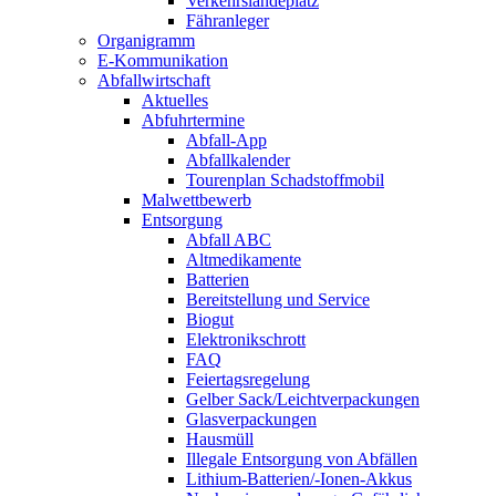
Verkehrslandeplatz
Fähranleger
Organigramm
E-Kommunikation
Abfallwirtschaft
Aktuelles
Abfuhrtermine
Abfall-App
Abfallkalender
Tourenplan Schadstoffmobil
Malwettbewerb
Entsorgung
Abfall ABC
Altmedikamente
Batterien
Bereitstellung und Service
Biogut
Elektronikschrott
FAQ
Feiertagsregelung
Gelber Sack/Leichtverpackungen
Glasverpackungen
Hausmüll
Illegale Entsorgung von Abfällen
Lithium-Batterien/-Ionen-Akkus