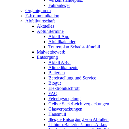
Verkehrslandeplatz
Fähranleger
Organigramm
E-Kommunikation
Abfallwirtschaft
Aktuelles
Abfuhrtermine
Abfall-App
Abfallkalender
Tourenplan Schadstoffmobil
Malwettbewerb
Entsorgung
Abfall ABC
Altmedikamente
Batterien
Bereitstellung und Service
Biogut
Elektronikschrott
FAQ
Feiertagsregelung
Gelber Sack/Leichtverpackungen
Glasverpackungen
Hausmüll
Illegale Entsorgung von Abfällen
Lithium-Batterien/-Ionen-Akkus