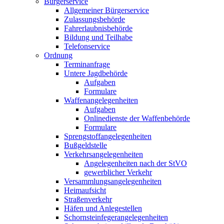
Bürgerservice
Allgemeiner Bürgerservice
Zulassungsbehörde
Fahrerlaubnisbehörde
Bildung und Teilhabe
Telefonservice
Ordnung
Terminanfrage
Untere Jagdbehörde
Aufgaben
Formulare
Waffenangelegenheiten
Aufgaben
Onlinedienste der Waffenbehörde
Formulare
Sprengstoff­angelegenheiten
Bußgeldstelle
Verkehrsangelegenheiten
Angelegenheiten nach der StVO
gewerblicher Verkehr
Versammlungs­angelegenheiten
Heimaufsicht
Straßenverkehr
Häfen und Anlegestellen
Schornsteinfeger­angelegenheiten