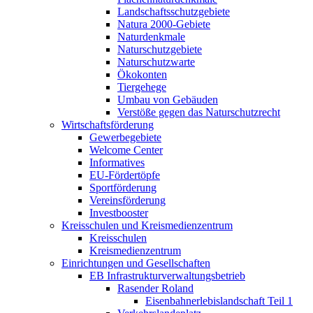
Landschaftsschutzgebiete
Natura 2000-Gebiete
Naturdenkmale
Naturschutzgebiete
Naturschutzwarte
Ökokonten
Tiergehege
Umbau von Gebäuden
Verstöße gegen das Naturschutzrecht
Wirtschaftsförderung
Gewerbegebiete
Welcome Center
Informatives
EU-Fördertöpfe
Sportförderung
Vereinsförderung
Investbooster
Kreisschulen und Kreismedienzentrum
Kreisschulen
Kreismedienzentrum
Einrichtungen und Gesellschaften
EB Infrastruktur­verwaltungsbetrieb
Rasender Roland
Eisenbahnerlebis­landschaft Teil 1