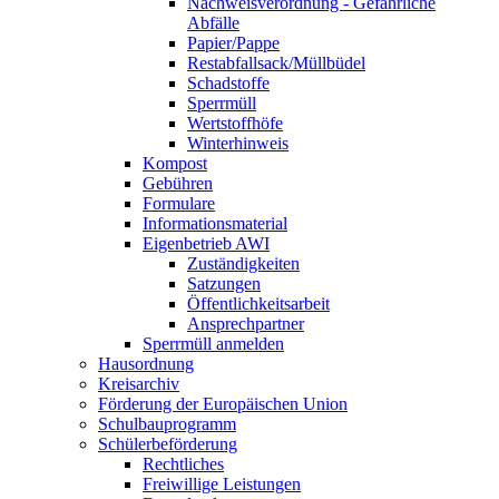
Nachweisverordnung - Gefährliche
Abfälle
Papier/Pappe
Restabfallsack/Müllbüdel
Schadstoffe
Sperrmüll
Wertstoffhöfe
Winterhinweis
Kompost
Gebühren
Formulare
Informationsmaterial
Eigenbetrieb AWI
Zuständigkeiten
Satzungen
Öffentlichkeitsarbeit
Ansprechpartner
Sperrmüll anmelden
Hausordnung
Kreisarchiv
Förderung der Europäischen Union
Schulbauprogramm
Schülerbeförderung
Rechtliches
Freiwillige Leistungen