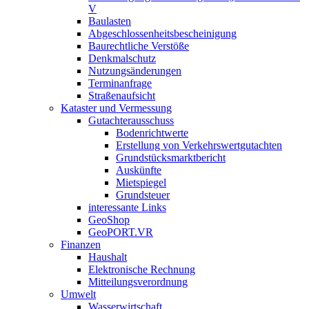
V
Baulasten
Abgeschlossenheits­bescheinigung
Baurechtliche Verstöße
Denkmalschutz
Nutzungsänderungen
Terminanfrage
Straßenaufsicht
Kataster und Vermessung
Gutachterausschuss
Bodenrichtwerte
Erstellung von Verkehrswertgutachten
Grundstücksmarktbericht
Auskünfte
Mietspiegel
Grundsteuer
interessante Links
GeoShop
GeoPORT.VR
Finanzen
Haushalt
Elektronische Rechnung
Mitteilungsverordnung
Umwelt
Wasserwirtschaft