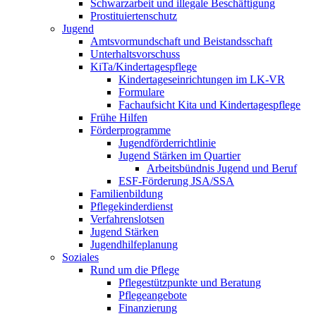
Schwarzarbeit und illegale Beschäftigung
Prostituiertenschutz
Jugend
Amtsvormundschaft und Beistandsschaft
Unterhaltsvorschuss
KiTa/Kindertagespflege
Kindertages­einrichtungen im LK-VR
Formulare
Fachaufsicht Kita und Kindertagespflege
Frühe Hilfen
Förderprogramme
Jugendförderrichtlinie
Jugend Stärken im Quartier
Arbeitsbündnis Jugend und Beruf
ESF-Förderung JSA/SSA
Familienbildung
Pflegekinderdienst
Verfahrenslotsen
Jugend Stärken
Jugendhilfeplanung
Soziales
Rund um die Pflege
Pflegestützpunkte und Beratung
Pflegeangebote
Finanzierung