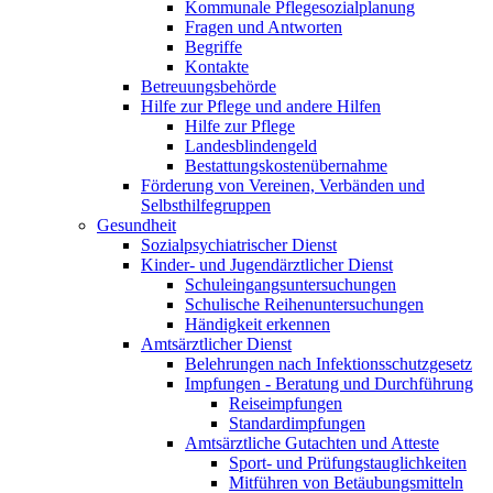
Kommunale Pflegesozialplanung
Fragen und Antworten
Begriffe
Kontakte
Betreuungsbehörde
Hilfe zur Pflege und andere Hilfen
Hilfe zur Pflege
Landesblindengeld
Bestattungskosten­übernahme
Förderung von Vereinen, Verbänden und
Selbsthilfegruppen
Gesundheit
Sozialpsychiatrischer Dienst
Kinder- und Jugendärztlicher Dienst
Schuleingangsuntersuchungen
Schulische Reihenuntersuchungen
Händigkeit erkennen
Amtsärztlicher Dienst
Belehrungen nach Infektionsschutzgesetz
Impfungen - Beratung und Durchführung
Reiseimpfungen
Standardimpfungen
Amtsärztliche Gutachten und Atteste
Sport- und Prüfungstauglichkeiten
Mitführen von Betäubungsmitteln