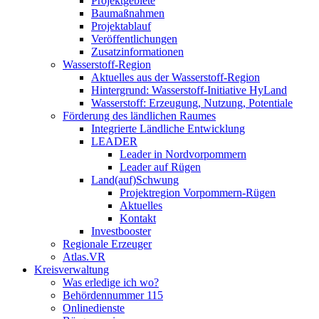
Projektgebiete
Baumaßnahmen
Projektablauf
Veröffentlichungen
Zusatzinformationen
Wasserstoff-Region
Aktuelles aus der Wasserstoff-Region
Hintergrund: Wasserstoff-Initiative HyLand
Wasserstoff: Erzeugung, Nutzung, Potentiale
Förderung des ländlichen Raumes
Integrierte Ländliche Entwicklung
LEADER
Leader in Nordvorpommern
Leader auf Rügen
Land(auf)Schwung
Projektregion Vorpommern-Rügen
Aktuelles
Kontakt
Investbooster
Regionale Erzeuger
Atlas.VR
Kreisverwaltung
Was erledige ich wo?
Behördennummer 115
Onlinedienste