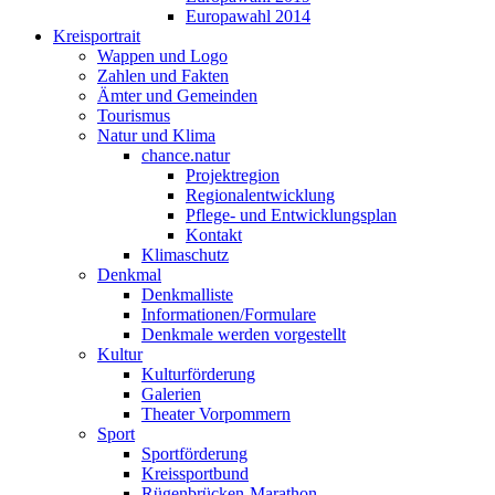
Europawahl 2014
Kreisportrait
Wappen und Logo
Zahlen und Fakten
Ämter und Gemeinden
Tourismus
Natur und Klima
chance.natur
Projektregion
Regionalentwicklung
Pflege- und Entwicklungsplan
Kontakt
Klimaschutz
Denkmal
Denkmalliste
Informationen/Formulare
Denkmale werden vorgestellt
Kultur
Kulturförderung
Galerien
Theater Vorpommern
Sport
Sportförderung
Kreissportbund
Rügenbrücken-Marathon