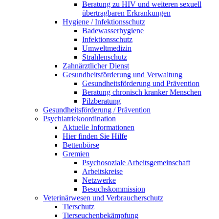
Beratung zu HIV und weiteren sexuell
übertragbaren Erkrankungen
Hygiene / Infektionsschutz
Badewasserhygiene
Infektionsschutz
Umweltmedizin
Strahlenschutz
Zahnärztlicher Dienst
Gesundheitsförderung und Verwaltung
Gesundheitsförderung und Prävention
Beratung chronisch kranker Menschen
Pilzberatung
Gesundheits­förderung / Prävention
Psychiatriekoordination
Aktuelle Informationen
Hier finden Sie Hilfe
Bettenbörse
Gremien
Psychosoziale Arbeits­gemeinschaft
Arbeitskreise
Netzwerke
Besuchskommission
Veterinärwesen und Verbraucherschutz
Tierschutz
Tierseuchenbekämpfung