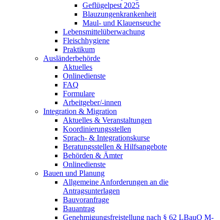
Geflügelpest 2025
Blauzungenkrankenheit
Maul- und Klauenseuche
Lebensmittelüberwachung
Fleischhygiene
Praktikum
Ausländerbehörde
Aktuelles
Onlinedienste
FAQ
Formulare
Arbeitgeber/-innen
Integration & Migration
Aktuelles & Veranstaltungen
Koordinierungsstellen
Sprach- & Integrationskurse
Beratungsstellen & Hilfsangebote
Behörden & Ämter
Onlinedienste
Bauen und Planung
Allgemeine Anforderungen an die
Antragsunterlagen
Bauvoranfrage
Bauantrag
Genehmigungsfreistellung nach § 62 LBauO M-