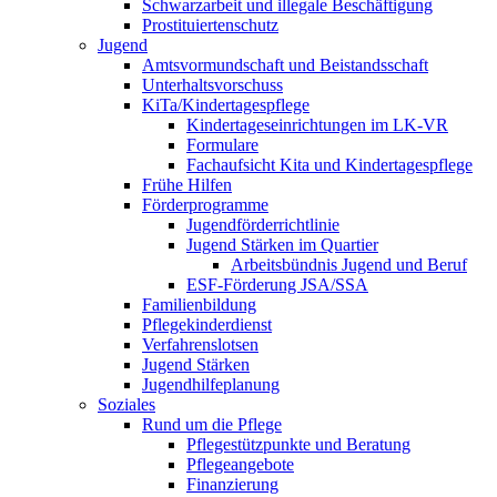
Schwarzarbeit und illegale Beschäftigung
Prostituiertenschutz
Jugend
Amtsvormundschaft und Beistandsschaft
Unterhaltsvorschuss
KiTa/Kindertagespflege
Kindertages­einrichtungen im LK-VR
Formulare
Fachaufsicht Kita und Kindertagespflege
Frühe Hilfen
Förderprogramme
Jugendförderrichtlinie
Jugend Stärken im Quartier
Arbeitsbündnis Jugend und Beruf
ESF-Förderung JSA/SSA
Familienbildung
Pflegekinderdienst
Verfahrenslotsen
Jugend Stärken
Jugendhilfeplanung
Soziales
Rund um die Pflege
Pflegestützpunkte und Beratung
Pflegeangebote
Finanzierung