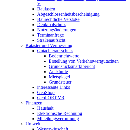
V
Baulasten
Abgeschlossenheits­bescheinigung
Baurechtliche Verstöße
Denkmalschutz
Nutzungsänderungen
Terminanfrage
Straßenaufsicht
Kataster und Vermessung
Gutachterausschuss
Bodenrichtwerte
Erstellung von Verkehrswertgutachten
Grundstücksmarktbericht
Auskünfte
Mietspiegel
Grundsteuer
interessante Links
GeoShop
GeoPORT.VR
Finanzen
Haushalt
Elektronische Rechnung
Mitteilungsverordnung
Umwelt
Wasserwirtschaft