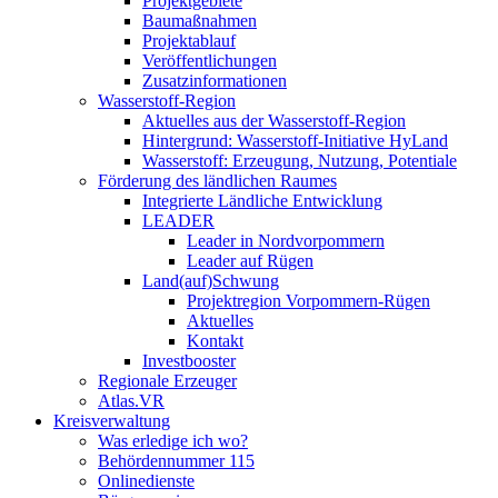
Projektgebiete
Baumaßnahmen
Projektablauf
Veröffentlichungen
Zusatzinformationen
Wasserstoff-Region
Aktuelles aus der Wasserstoff-Region
Hintergrund: Wasserstoff-Initiative HyLand
Wasserstoff: Erzeugung, Nutzung, Potentiale
Förderung des ländlichen Raumes
Integrierte Ländliche Entwicklung
LEADER
Leader in Nordvorpommern
Leader auf Rügen
Land(auf)Schwung
Projektregion Vorpommern-Rügen
Aktuelles
Kontakt
Investbooster
Regionale Erzeuger
Atlas.VR
Kreisverwaltung
Was erledige ich wo?
Behördennummer 115
Onlinedienste