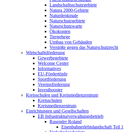
Landschaftsschutzgebiete
Natura 2000-Gebiete
Naturdenkmale
Naturschutzgebiete
Naturschutzwarte
Ökokonten
Tiergehege
Umbau von Gebäuden
Verstöße gegen das Naturschutzrecht
Wirtschaftsförderung
Gewerbegebiete
Welcome Center
Informatives
EU-Fördertöpfe
Sportförderung
Vereinsförderung
Investbooster
Kreisschulen und Kreismedienzentrum
Kreisschulen
Kreismedienzentrum
Einrichtungen und Gesellschaften
EB Infrastruktur­verwaltungsbetrieb
Rasender Roland
Eisenbahnerlebis­landschaft Teil 1