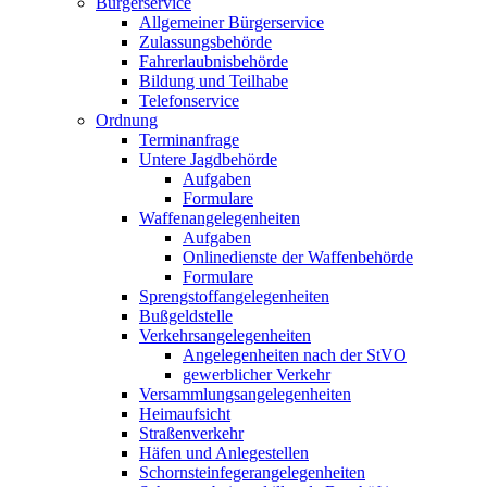
Bürgerservice
Allgemeiner Bürgerservice
Zulassungsbehörde
Fahrerlaubnisbehörde
Bildung und Teilhabe
Telefonservice
Ordnung
Terminanfrage
Untere Jagdbehörde
Aufgaben
Formulare
Waffenangelegenheiten
Aufgaben
Onlinedienste der Waffenbehörde
Formulare
Sprengstoff­angelegenheiten
Bußgeldstelle
Verkehrsangelegenheiten
Angelegenheiten nach der StVO
gewerblicher Verkehr
Versammlungs­angelegenheiten
Heimaufsicht
Straßenverkehr
Häfen und Anlegestellen
Schornsteinfeger­angelegenheiten