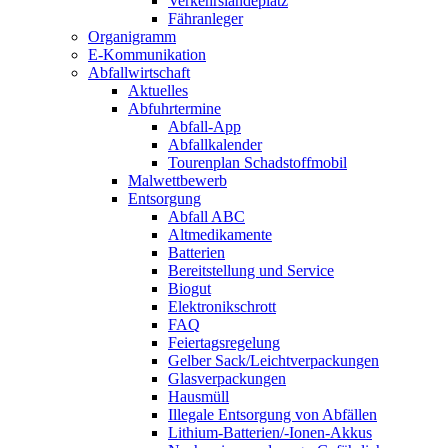
Verkehrslandeplatz
Fähranleger
Organigramm
E-Kommunikation
Abfallwirtschaft
Aktuelles
Abfuhrtermine
Abfall-App
Abfallkalender
Tourenplan Schadstoffmobil
Malwettbewerb
Entsorgung
Abfall ABC
Altmedikamente
Batterien
Bereitstellung und Service
Biogut
Elektronikschrott
FAQ
Feiertagsregelung
Gelber Sack/Leichtverpackungen
Glasverpackungen
Hausmüll
Illegale Entsorgung von Abfällen
Lithium-Batterien/-Ionen-Akkus