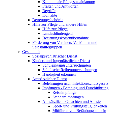
Kommunale Pflegesozialplanung
Fragen und Antworten
Begriffe
Kontakte
Betreuungsbehörde
Hilfe zur Pflege und andere Hilfen
Hilfe zur Pflege
Landesblindengeld
Bestattungskosten­übernahme
Förderung von Vereinen, Verbänden und
Selbsthilfegruppen
Gesundheit
Sozialpsychiatrischer Dienst
Kinder- und Jugendärztlicher Dienst
Schuleingangsuntersuchungen
Schulische Reihenuntersuchungen
Händigkeit erkennen
Amtsärztlicher Dienst
Belehrungen nach Infektionsschutzgesetz
Impfungen - Beratung und Durchführung
Reiseimpfungen
Standardimpfungen
Amtsärztliche Gutachten und Atteste
Sport- und Prüfungstauglichkeiten
Mitführen von Betäubungsmitteln