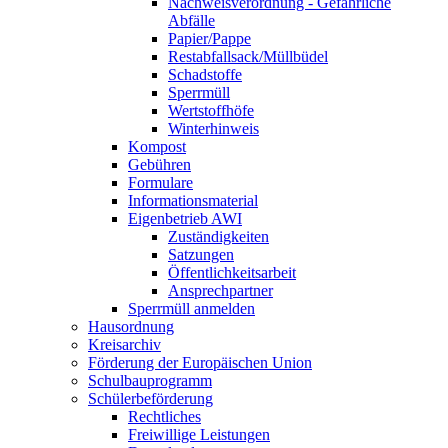
Nachweisverordnung - Gefährliche
Abfälle
Papier/Pappe
Restabfallsack/Müllbüdel
Schadstoffe
Sperrmüll
Wertstoffhöfe
Winterhinweis
Kompost
Gebühren
Formulare
Informationsmaterial
Eigenbetrieb AWI
Zuständigkeiten
Satzungen
Öffentlichkeitsarbeit
Ansprechpartner
Sperrmüll anmelden
Hausordnung
Kreisarchiv
Förderung der Europäischen Union
Schulbauprogramm
Schülerbeförderung
Rechtliches
Freiwillige Leistungen