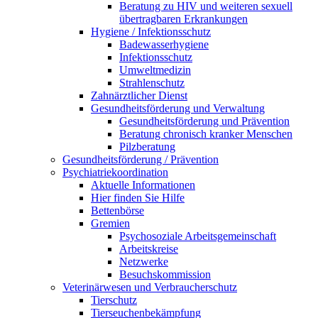
Beratung zu HIV und weiteren sexuell
übertragbaren Erkrankungen
Hygiene / Infektionsschutz
Badewasserhygiene
Infektionsschutz
Umweltmedizin
Strahlenschutz
Zahnärztlicher Dienst
Gesundheitsförderung und Verwaltung
Gesundheitsförderung und Prävention
Beratung chronisch kranker Menschen
Pilzberatung
Gesundheits­förderung / Prävention
Psychiatriekoordination
Aktuelle Informationen
Hier finden Sie Hilfe
Bettenbörse
Gremien
Psychosoziale Arbeits­gemeinschaft
Arbeitskreise
Netzwerke
Besuchskommission
Veterinärwesen und Verbraucherschutz
Tierschutz
Tierseuchenbekämpfung