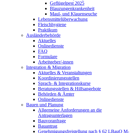
Geflügelpest 2025
Blauzungenkrankenheit
Maul- und Klauenseuche
Lebensmittelüberwachung
Fleischhygiene
Praktikum
Ausländerbehörde
Aktuelles
Onlinedienste
FAQ
Formulare
Arbeitgeber/-innen
Integration & Migration
Aktuelles & Veranstaltungen
Koordinierungsstellen
Sprach- & Integrationskurse
Beratungsstellen & Hilfsangebote
Behörden & Ämter
Onlinedienste
Bauen und Planung
Allgemeine Anforderungen an die
Antragsunterlagen
Bauvoranfrage
Bauantrag
Genehmigungsfreistellung nach § 62 LBauO M-